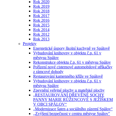
Rok 2020
Rok 2019
Rok 2018
Rok 2017
Rok 2016
Rok 2015
Rok 2014
Rok 2012
Rok 2013
Projekty
Energetické úspory školní kuchyně ve Spálově
Vybudování knihovny v objektu č.p. 61 v
městysu Spálov
Rekonstrukce objektu č.p. 61 v městysu Spálov
Pořízení nové cisternové automobilové stříkačky
z rámcové dohody
Restaurování kamenného kříže ve Spálově
Vybudování knihovny v objektu č.p. 61 v
městysu Spálov
Zpevnění veřejné plochy u mateřské plochy
„RESTAUROVÁNÍ DŘEVĚNÉ SOCHY
PANNY MARIE RŮŽENCOVÉ S JEŽÍŠKEM
V OBCI SPÁLOV“
„Modernizace šaten a sociálního zázemí Spálov“
,,Zvýšení bezpečnost v centru městyse Spálov"