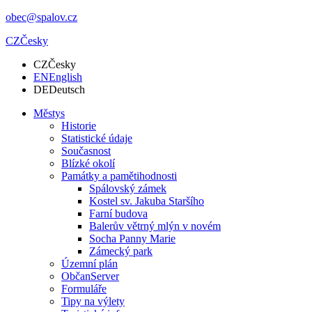
obec@spalov.cz
CZ
Česky
CZ
Česky
EN
English
DE
Deutsch
Městys
Historie
Statistické údaje
Současnost
Blízké okolí
Památky a pamětihodnosti
Spálovský zámek
Kostel sv. Jakuba Staršího
Farní budova
Balerův větrný mlýn v novém
Socha Panny Marie
Zámecký park
Územní plán
ObčanServer
Formuláře
Tipy na výlety