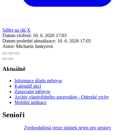
Sdílet na síti X
Datum vložení:
10. 6. 2026 17:03
Datum poslední aktualizace:
10. 6. 2026 17:05
Autor:
Michaela Jankyová
Aktuálně
Informace úřadu městyse
Kalendář akcí
Zpravodaj městyse
Archiv vlastivědného zpravodaje - Oderské vrchy
Mobilní aplikace
Senioři
Zjednodušená verze stránek nejen pro seniory