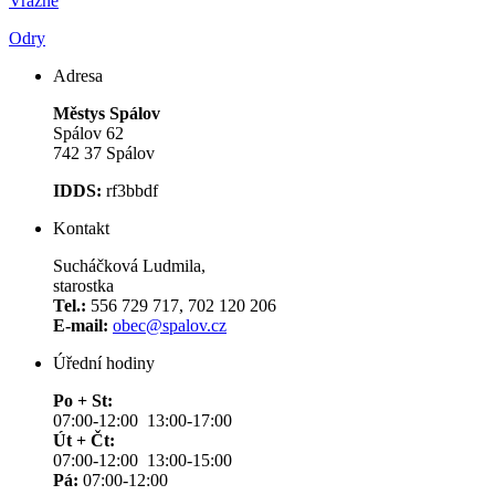
Vražné
Odry
Adresa
Městys Spálov
Spálov 62
742 37 Spálov
IDDS:
rf3bbdf
Kontakt
Sucháčková Ludmila,
starostka
Tel.:
556 729 717, 702 120 206
E-mail:
obec@spalov.cz
Úřední hodiny
Po + St:
07:00-12:00 13:00-17:00
Út + Čt:
07:00-12:00 13:00-15:00
Pá:
07:00-12:00