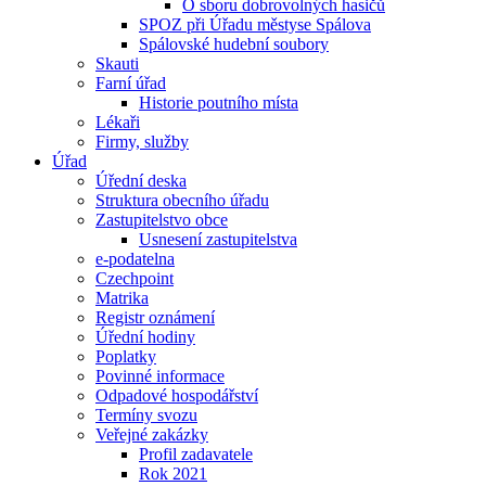
O sboru dobrovolných hasičů
SPOZ při Úřadu městyse Spálova
Spálovské hudební soubory
Skauti
Farní úřad
Historie poutního místa
Lékaři
Firmy, služby
Úřad
Úřední deska
Struktura obecního úřadu
Zastupitelstvo obce
Usnesení zastupitelstva
e-podatelna
Czechpoint
Matrika
Registr oznámení
Úřední hodiny
Poplatky
Povinné informace
Odpadové hospodářství
Termíny svozu
Veřejné zakázky
Profil zadavatele
Rok 2021