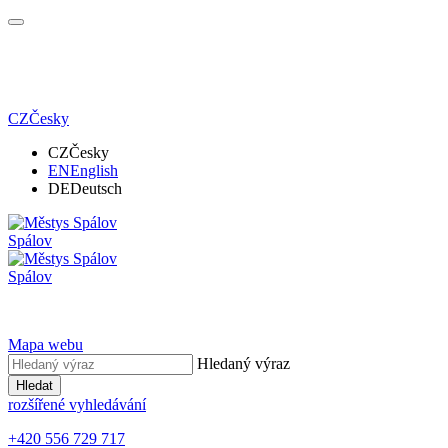
CZ
Česky
CZ
Česky
EN
English
DE
Deutsch
Spálov
Spálov
Mapa webu
Hledaný výraz
Hledat
rozšířené vyhledávání
+420 556 729 717