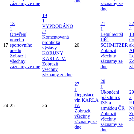
dne
záznamy ze dne
záznamy ze
dne
19
1
18
21
22
VYPRODÁNO
1
1
4
/ /
Otevření
Letní recitál
13
Komentovaná
nového
JIŘÍ
Od
prohlídka
17
sportovního
20
SCHMITZER
ak
výstavy
areálu
Zobrazit
Af
KORUNY
Zobrazit
všechny
Le
KARLA IV.
všechny
záznamy ze
Zo
Zobrazit
záznamy ze dne
dne
zá
všechny
záznamy ze dne
28
27
1
1
Ukončení
29
Degustace
prázdnin s
2
vín KARLA
IZS a
H
24
25
26
IV.
armádou ČR
N
Zobrazit
Zobrazit
Zo
všechny
všechny
zá
záznamy ze
záznamy ze
dne
dne