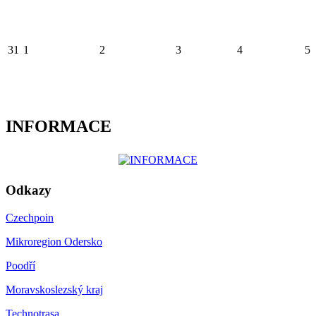
31
1
2
3
4
5
INFORMACE
Odkazy
Czechpoin
Mikroregion Odersko
Poodří
Moravskoslezský kraj
Technotrasa