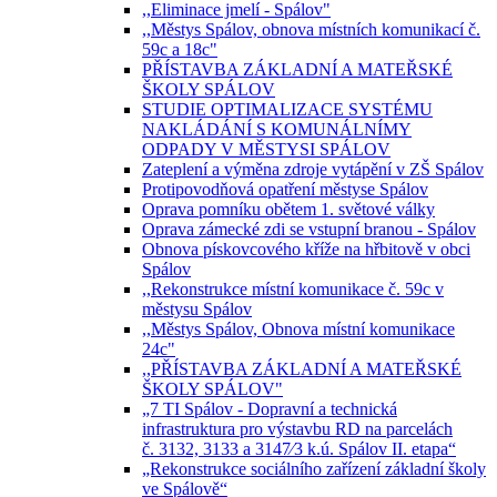
,,Eliminace jmelí - Spálov"
,,Městys Spálov, obnova místních komunikací č.
59c a 18c"
PŘÍSTAVBA ZÁKLADNÍ A MATEŘSKÉ
ŠKOLY SPÁLOV
STUDIE OPTIMALIZACE SYSTÉMU
NAKLÁDÁNÍ S KOMUNÁLNÍMY
ODPADY V MĚSTYSI SPÁLOV
Zateplení a výměna zdroje vytápění v ZŠ Spálov
Protipovodňová opatření městyse Spálov
Oprava pomníku obětem 1. světové války
Oprava zámecké zdi se vstupní branou - Spálov
Obnova pískovcového kříže na hřbitově v obci
Spálov
,,Rekonstrukce místní komunikace č. 59c v
městysu Spálov
,,Městys Spálov, Obnova místní komunikace
24c"
,,PŘÍSTAVBA ZÁKLADNÍ A MATEŘSKÉ
ŠKOLY SPÁLOV"
„7 TI Spálov - Dopravní a technická
infrastruktura pro výstavbu RD na parcelách
č. 3132, 3133 a 3147⁄3 k.ú. Spálov II. etapa“
„Rekonstrukce sociálního zařízení základní školy
ve Spálově“