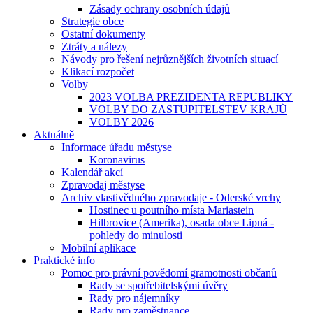
Zásady ochrany osobních údajů
Strategie obce
Ostatní dokumenty
Ztráty a nálezy
Návody pro řešení nejrůznějších životních situací
Klikací rozpočet
Volby
2023 VOLBA PREZIDENTA REPUBLIKY
VOLBY DO ZASTUPITELSTEV KRAJŮ
VOLBY 2026
Aktuálně
Informace úřadu městyse
Koronavirus
Kalendář akcí
Zpravodaj městyse
Archiv vlastivědného zpravodaje - Oderské vrchy
Hostinec u poutního místa Mariastein
Hilbrovice (Amerika), osada obce Lipná -
pohledy do minulosti
Mobilní aplikace
Praktické info
Pomoc pro právní povědomí gramotnosti občanů
Rady se spotřebitelskými úvěry
Rady pro nájemníky
Rady pro zaměstnance