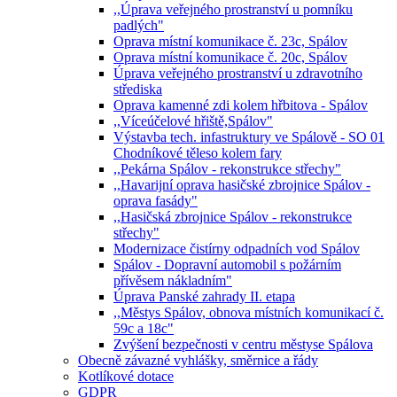
,,Úprava veřejného prostranství u pomníku
padlých"
Oprava místní komunikace č. 23c, Spálov
Oprava místní komunikace č. 20c, Spálov
Úprava veřejného prostranství u zdravotního
střediska
Oprava kamenné zdi kolem hřbitova - Spálov
,,Víceúčelové hřiště,Spálov"
Výstavba tech. infastruktury ve Spálově - SO 01
Chodníkové těleso kolem fary
,,Pekárna Spálov - rekonstrukce střechy"
,,Havarijní oprava hasičské zbrojnice Spálov -
oprava fasády"
,,Hasičská zbrojnice Spálov - rekonstrukce
střechy"
Modernizace čistírny odpadních vod Spálov
Spálov - Dopravní automobil s požárním
přívěsem nákladním"
Úprava Panské zahrady II. etapa
,,Městys Spálov, obnova místních komunikací č.
59c a 18c"
Zvýšení bezpečnosti v centru městyse Spálova
Obecně závazné vyhlášky, směrnice a řády
Kotlíkové dotace
GDPR