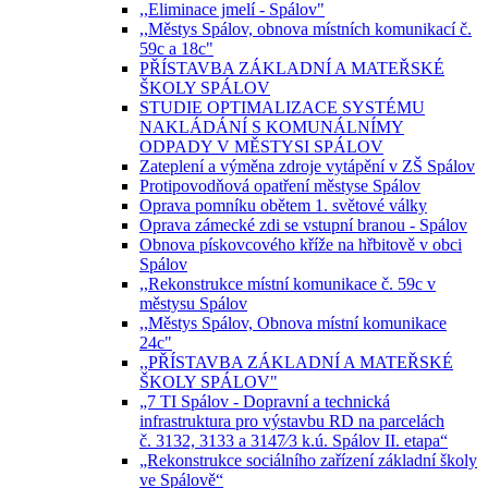
,,Eliminace jmelí - Spálov"
,,Městys Spálov, obnova místních komunikací č.
59c a 18c"
PŘÍSTAVBA ZÁKLADNÍ A MATEŘSKÉ
ŠKOLY SPÁLOV
STUDIE OPTIMALIZACE SYSTÉMU
NAKLÁDÁNÍ S KOMUNÁLNÍMY
ODPADY V MĚSTYSI SPÁLOV
Zateplení a výměna zdroje vytápění v ZŠ Spálov
Protipovodňová opatření městyse Spálov
Oprava pomníku obětem 1. světové války
Oprava zámecké zdi se vstupní branou - Spálov
Obnova pískovcového kříže na hřbitově v obci
Spálov
,,Rekonstrukce místní komunikace č. 59c v
městysu Spálov
,,Městys Spálov, Obnova místní komunikace
24c"
,,PŘÍSTAVBA ZÁKLADNÍ A MATEŘSKÉ
ŠKOLY SPÁLOV"
„7 TI Spálov - Dopravní a technická
infrastruktura pro výstavbu RD na parcelách
č. 3132, 3133 a 3147⁄3 k.ú. Spálov II. etapa“
„Rekonstrukce sociálního zařízení základní školy
ve Spálově“