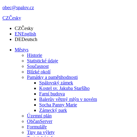
obec@spalov.cz
CZ
Česky
CZ
Česky
EN
English
DE
Deutsch
Městys
Historie
Statistické údaje
Současnost
Blízké okolí
Památky a pamětihodnosti
Spálovský zámek
Kostel sv. Jakuba Staršího
Farní budova
Balerův větrný mlýn v novém
Socha Panny Marie
Zámecký park
Územní plán
ObčanServer
Formuláře
Tipy na výlety