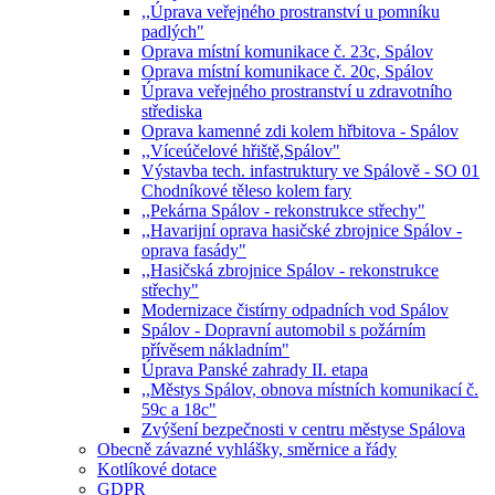
,,Úprava veřejného prostranství u pomníku
padlých"
Oprava místní komunikace č. 23c, Spálov
Oprava místní komunikace č. 20c, Spálov
Úprava veřejného prostranství u zdravotního
střediska
Oprava kamenné zdi kolem hřbitova - Spálov
,,Víceúčelové hřiště,Spálov"
Výstavba tech. infastruktury ve Spálově - SO 01
Chodníkové těleso kolem fary
,,Pekárna Spálov - rekonstrukce střechy"
,,Havarijní oprava hasičské zbrojnice Spálov -
oprava fasády"
,,Hasičská zbrojnice Spálov - rekonstrukce
střechy"
Modernizace čistírny odpadních vod Spálov
Spálov - Dopravní automobil s požárním
přívěsem nákladním"
Úprava Panské zahrady II. etapa
,,Městys Spálov, obnova místních komunikací č.
59c a 18c"
Zvýšení bezpečnosti v centru městyse Spálova
Obecně závazné vyhlášky, směrnice a řády
Kotlíkové dotace
GDPR