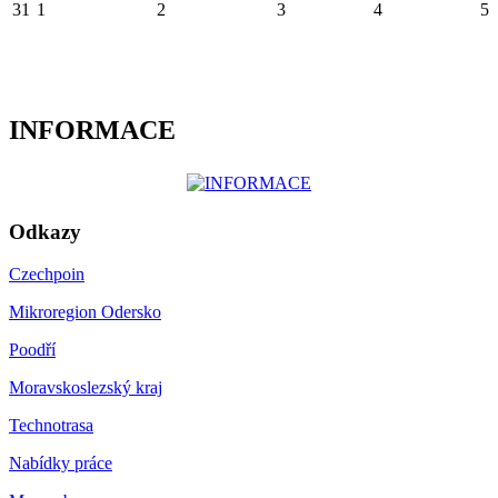
31
1
2
3
4
5
INFORMACE
Odkazy
Czechpoin
Mikroregion Odersko
Poodří
Moravskoslezský kraj
Technotrasa
Nabídky práce