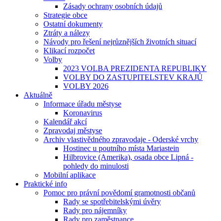
Zásady ochrany osobních údajů
Strategie obce
Ostatní dokumenty
Ztráty a nálezy
Návody pro řešení nejrůznějších životních situací
Klikací rozpočet
Volby
2023 VOLBA PREZIDENTA REPUBLIKY
VOLBY DO ZASTUPITELSTEV KRAJŮ
VOLBY 2026
Aktuálně
Informace úřadu městyse
Koronavirus
Kalendář akcí
Zpravodaj městyse
Archiv vlastivědného zpravodaje - Oderské vrchy
Hostinec u poutního místa Mariastein
Hilbrovice (Amerika), osada obce Lipná -
pohledy do minulosti
Mobilní aplikace
Praktické info
Pomoc pro právní povědomí gramotnosti občanů
Rady se spotřebitelskými úvěry
Rady pro nájemníky
Rady pro zaměstnance