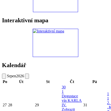
Interaktivní mapa
Kalendář
Srpen
2026
Po
Út
St
Čt
Pá
30
1
1
Degustace
1
vín KARLA
2.
27
28
29
IV.
31
„K
Zobrazit