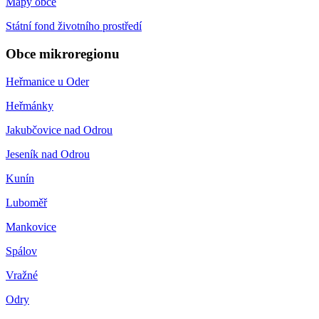
Mapy obce
Státní fond životního prostředí
Obce mikroregionu
Heřmanice u Oder
Heřmánky
Jakubčovice nad Odrou
Jeseník nad Odrou
Kunín
Luboměř
Mankovice
Spálov
Vražné
Odry