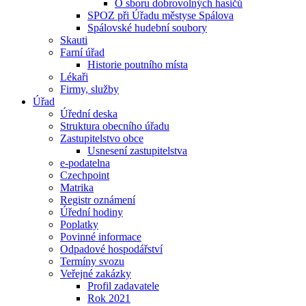
O sboru dobrovolných hasičů
SPOZ při Úřadu městyse Spálova
Spálovské hudební soubory
Skauti
Farní úřad
Historie poutního místa
Lékaři
Firmy, služby
Úřad
Úřední deska
Struktura obecního úřadu
Zastupitelstvo obce
Usnesení zastupitelstva
e-podatelna
Czechpoint
Matrika
Registr oznámení
Úřední hodiny
Poplatky
Povinné informace
Odpadové hospodářství
Termíny svozu
Veřejné zakázky
Profil zadavatele
Rok 2021