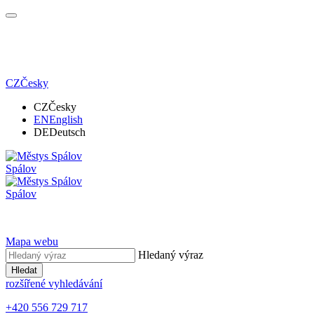
CZ
Česky
CZ
Česky
EN
English
DE
Deutsch
Spálov
Spálov
Mapa webu
Hledaný výraz
Hledat
rozšířené vyhledávání
+420 556 729 717