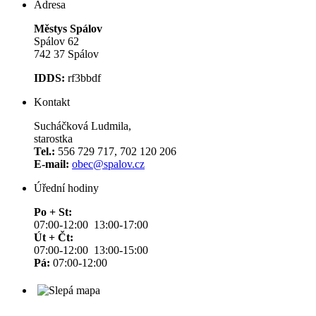
Adresa
Městys Spálov
Spálov 62
742 37 Spálov
IDDS:
rf3bbdf
Kontakt
Sucháčková Ludmila,
starostka
Tel.:
556 729 717, 702 120 206
E-mail:
obec@spalov.cz
Úřední hodiny
Po + St:
07:00-12:00 13:00-17:00
Út + Čt:
07:00-12:00 13:00-15:00
Pá:
07:00-12:00