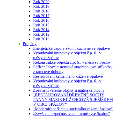
Rok 2020
Rok 2019
Rok 2018
Rok 2017
Rok 2016
Rok 2015
Rok 2014
Rok 2012
Rok 2013
Projekty
Energetické úspory školní kuchyně ve Spálově
Vybudování knihovny v objektu č.p. 61 v
městysu Spálov
Rekonstrukce objektu č.p. 61 v městysu Spálov
Pořízení nové cisternové automobilové stříkačky
z rámcové dohody
Restaurování kamenného kříže ve Spálově
Vybudování knihovny v objektu č.p. 61 v
městysu Spálov
Zpevnění veřejné plochy u mateřské plochy
„RESTAUROVÁNÍ DŘEVĚNÉ SOCHY
PANNY MARIE RŮŽENCOVÉ S JEŽÍŠKEM
V OBCI SPÁLOV“
„Modernizace šaten a sociálního zázemí Spálov“
,,Zvýšení bezpečnost v centru městyse Spálov"