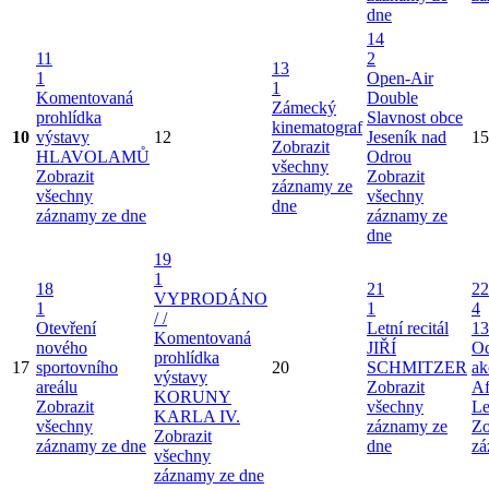
dne
14
11
2
13
1
Open-Air
1
Komentovaná
Double
Zámecký
prohlídka
Slavnost obce
kinematograf
10
výstavy
12
Jeseník nad
15
Zobrazit
HLAVOLAMŮ
Odrou
všechny
Zobrazit
Zobrazit
záznamy ze
všechny
všechny
dne
záznamy ze dne
záznamy ze
dne
19
1
18
21
22
VYPRODÁNO
1
1
4
/ /
Otevření
Letní recitál
13
Komentovaná
nového
JIŘÍ
Od
prohlídka
17
sportovního
20
SCHMITZER
ak
výstavy
areálu
Zobrazit
Af
KORUNY
Zobrazit
všechny
Le
KARLA IV.
všechny
záznamy ze
Zo
Zobrazit
záznamy ze dne
dne
zá
všechny
záznamy ze dne