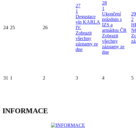
28
27
1
1
Ukončení
29
Degustace
prázdnin s
2
vín KARLA
IZS a
H
24
25
26
IV.
armádou ČR
N
Zobrazit
Zobrazit
Zo
všechny
všechny
zá
záznamy ze
záznamy ze
dne
dne
31
1
2
3
4
5
INFORMACE