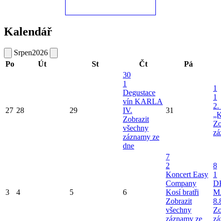
Kalendář
Srpen
2026
Po
Út
St
Čt
Pá
30
1
1
Degustace
1
vín KARLA
2.
27
28
29
IV.
31
„K
Zobrazit
Zo
všechny
zá
záznamy ze
dne
7
2
8
Koncert Easy
1
Company
D
3
4
5
6
Kosí bratři
M
Zobrazit
8.
všechny
Zo
záznamy ze
zá