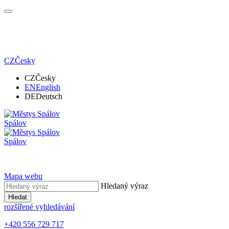
CZ
Česky
CZ
Česky
EN
English
DE
Deutsch
Spálov
Spálov
Mapa webu
Hledaný výraz
Hledat
rozšířené vyhledávání
+420 556 729 717