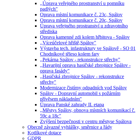
,,Úprava veřejného prostranství u pomníku
padlých"
Oprava místní komunikace č. 23c, Spálov
Oprava místní komunikace č. 20c, Spálov
Úprava veřejného prostranství u zdravotního
střediska
Oprava kamenné zdi kolem hřbitova - Spálov
,,Víceúčelové hřiště,Spálov"
Výstavba tech. infastruktury ve Spálově - SO 01
Chodníkové těleso kolem fary
,,Pekárna Spálov - rekonstrukce střechy"
,,Havarijní oprava hasičské zbrojnice Spálov -
oprava fasády"
,,Hasičská zbrojnice Spálov - rekonstrukce
střechy"
Modernizace čistírny odpadních vod Spálov
Spálov - Dopravní automobil s požárním
přívěsem nákladním"
Úprava Panské zahrady II. etapa
,,Městys Spálov, obnova místních komunikací č.
59c a 18c"
Zvýšení bezpečnosti v centru městyse Spálova
Obecně závazné vyhlášky, směrnice a řády
Kotlíkové dotace
GDPR