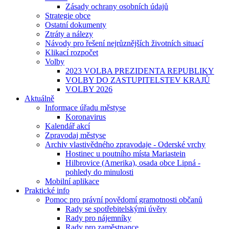
Zásady ochrany osobních údajů
Strategie obce
Ostatní dokumenty
Ztráty a nálezy
Návody pro řešení nejrůznějších životních situací
Klikací rozpočet
Volby
2023 VOLBA PREZIDENTA REPUBLIKY
VOLBY DO ZASTUPITELSTEV KRAJŮ
VOLBY 2026
Aktuálně
Informace úřadu městyse
Koronavirus
Kalendář akcí
Zpravodaj městyse
Archiv vlastivědného zpravodaje - Oderské vrchy
Hostinec u poutního místa Mariastein
Hilbrovice (Amerika), osada obce Lipná -
pohledy do minulosti
Mobilní aplikace
Praktické info
Pomoc pro právní povědomí gramotnosti občanů
Rady se spotřebitelskými úvěry
Rady pro nájemníky
Rady pro zaměstnance