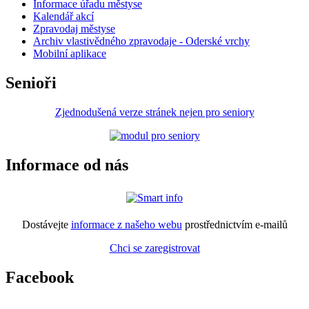
Informace úřadu městyse
Kalendář akcí
Zpravodaj městyse
Archiv vlastivědného zpravodaje - Oderské vrchy
Mobilní aplikace
Senioři
Zjednodušená verze stránek nejen pro seniory
Informace od nás
Dostávejte
informace z našeho webu
prostřednictvím e-mailů
Chci se zaregistrovat
Facebook