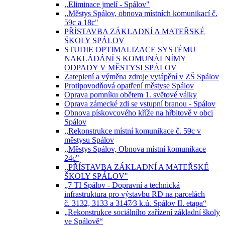
,,Eliminace jmelí - Spálov"
,,Městys Spálov, obnova místních komunikací č.
59c a 18c"
PŘÍSTAVBA ZÁKLADNÍ A MATEŘSKÉ
ŠKOLY SPÁLOV
STUDIE OPTIMALIZACE SYSTÉMU
NAKLÁDÁNÍ S KOMUNÁLNÍMY
ODPADY V MĚSTYSI SPÁLOV
Zateplení a výměna zdroje vytápění v ZŠ Spálov
Protipovodňová opatření městyse Spálov
Oprava pomníku obětem 1. světové války
Oprava zámecké zdi se vstupní branou - Spálov
Obnova pískovcového kříže na hřbitově v obci
Spálov
,,Rekonstrukce místní komunikace č. 59c v
městysu Spálov
,,Městys Spálov, Obnova místní komunikace
24c"
,,PŘÍSTAVBA ZÁKLADNÍ A MATEŘSKÉ
ŠKOLY SPÁLOV"
„7 TI Spálov - Dopravní a technická
infrastruktura pro výstavbu RD na parcelách
č. 3132, 3133 a 3147⁄3 k.ú. Spálov II. etapa“
„Rekonstrukce sociálního zařízení základní školy
ve Spálově“