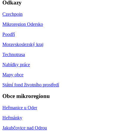
Odkazy
Czechpoin
Mikroregion Odersko
Poodří
Moravskoslezský kraj
Technotrasa
Nabídky práce
Mapy obce
Státní fond životního prostředí
Obce mikroregionu
Heřmanice u Oder
Heřmánky
Jakubčovice nad Odrou