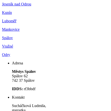
Jeseník nad Odrou
Kunín
Luboměř
Mankovice
Spálov
Vražné
Odry
Adresa
Městys Spálov
Spálov 62
742 37 Spálov
IDDS:
rf3bbdf
Kontakt
Sucháčková Ludmila,
starostka