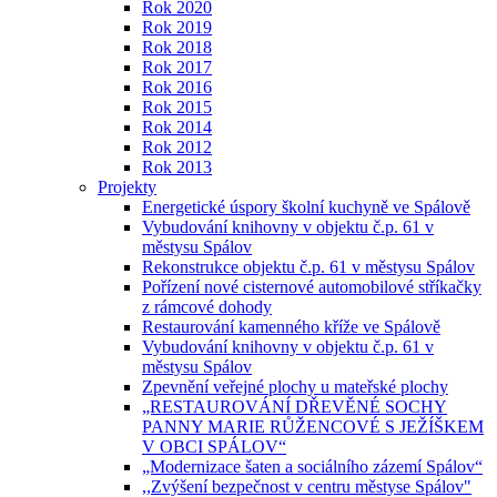
Rok 2020
Rok 2019
Rok 2018
Rok 2017
Rok 2016
Rok 2015
Rok 2014
Rok 2012
Rok 2013
Projekty
Energetické úspory školní kuchyně ve Spálově
Vybudování knihovny v objektu č.p. 61 v
městysu Spálov
Rekonstrukce objektu č.p. 61 v městysu Spálov
Pořízení nové cisternové automobilové stříkačky
z rámcové dohody
Restaurování kamenného kříže ve Spálově
Vybudování knihovny v objektu č.p. 61 v
městysu Spálov
Zpevnění veřejné plochy u mateřské plochy
„RESTAUROVÁNÍ DŘEVĚNÉ SOCHY
PANNY MARIE RŮŽENCOVÉ S JEŽÍŠKEM
V OBCI SPÁLOV“
„Modernizace šaten a sociálního zázemí Spálov“
,,Zvýšení bezpečnost v centru městyse Spálov"