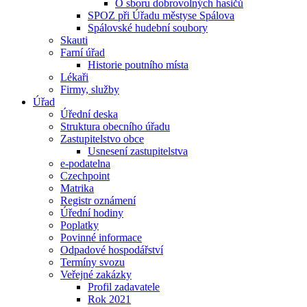
O sboru dobrovolných hasičů
SPOZ při Úřadu městyse Spálova
Spálovské hudební soubory
Skauti
Farní úřad
Historie poutního místa
Lékaři
Firmy, služby
Úřad
Úřední deska
Struktura obecního úřadu
Zastupitelstvo obce
Usnesení zastupitelstva
e-podatelna
Czechpoint
Matrika
Registr oznámení
Úřední hodiny
Poplatky
Povinné informace
Odpadové hospodářství
Termíny svozu
Veřejné zakázky
Profil zadavatele
Rok 2021