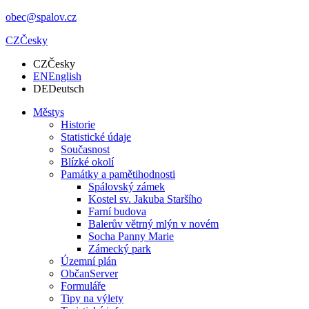
obec@spalov.cz
CZ
Česky
CZ
Česky
EN
English
DE
Deutsch
Městys
Historie
Statistické údaje
Současnost
Blízké okolí
Památky a pamětihodnosti
Spálovský zámek
Kostel sv. Jakuba Staršího
Farní budova
Balerův větrný mlýn v novém
Socha Panny Marie
Zámecký park
Územní plán
ObčanServer
Formuláře
Tipy na výlety