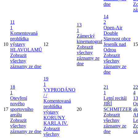
dne
Zo
zá
14
11
2
13
1
Open-Air
1
Komentovaná
Double
Zámecký
prohlídka
Slavnost obce
kinematograf
10
výstavy
12
Jeseník nad
15
Zobrazit
HLAVOLAMŮ
Odrou
všechny
Zobrazit
Zobrazit
záznamy ze
všechny
všechny
dne
záznamy ze dne
záznamy ze
dne
19
1
18
21
22
VYPRODÁNO
1
1
4
/ /
Otevření
Letní recitál
13
Komentovaná
nového
JIŘÍ
Od
prohlídka
17
sportovního
20
SCHMITZER
ak
výstavy
areálu
Zobrazit
Af
KORUNY
Zobrazit
všechny
Le
KARLA IV.
všechny
záznamy ze
Zo
Zobrazit
záznamy ze dne
dne
zá
všechny