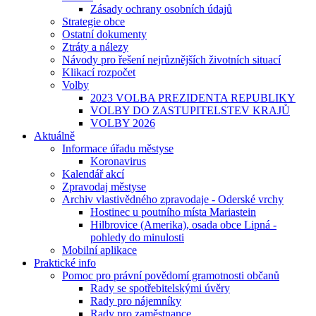
Zásady ochrany osobních údajů
Strategie obce
Ostatní dokumenty
Ztráty a nálezy
Návody pro řešení nejrůznějších životních situací
Klikací rozpočet
Volby
2023 VOLBA PREZIDENTA REPUBLIKY
VOLBY DO ZASTUPITELSTEV KRAJŮ
VOLBY 2026
Aktuálně
Informace úřadu městyse
Koronavirus
Kalendář akcí
Zpravodaj městyse
Archiv vlastivědného zpravodaje - Oderské vrchy
Hostinec u poutního místa Mariastein
Hilbrovice (Amerika), osada obce Lipná -
pohledy do minulosti
Mobilní aplikace
Praktické info
Pomoc pro právní povědomí gramotnosti občanů
Rady se spotřebitelskými úvěry
Rady pro nájemníky
Rady pro zaměstnance