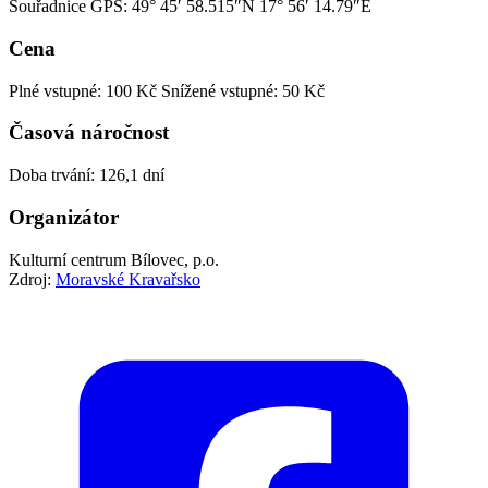
Souřadnice GPS:
49° 45′ 58.515″N 17° 56′ 14.79″E
Cena
Plné vstupné: 100 Kč
Snížené vstupné: 50 Kč
Časová náročnost
Doba trvání: 126,1 dní
Organizátor
Kulturní centrum Bílovec, p.o.
Zdroj:
Moravské Kravařsko