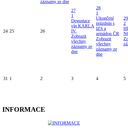
záznamy ze dne
28
27
1
1
Ukončení
29
Degustace
prázdnin s
2
vín KARLA
IZS a
H
24
25
26
IV.
armádou ČR
N
Zobrazit
Zobrazit
Zo
všechny
všechny
zá
záznamy ze
záznamy ze
dne
dne
31
1
2
3
4
5
INFORMACE