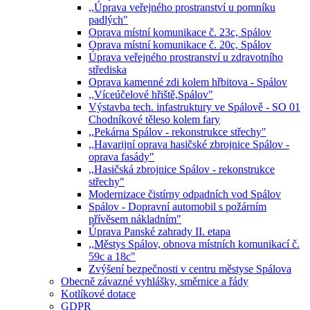
,,Úprava veřejného prostranství u pomníku
padlých"
Oprava místní komunikace č. 23c, Spálov
Oprava místní komunikace č. 20c, Spálov
Úprava veřejného prostranství u zdravotního
střediska
Oprava kamenné zdi kolem hřbitova - Spálov
,,Víceúčelové hřiště,Spálov"
Výstavba tech. infastruktury ve Spálově - SO 01
Chodníkové těleso kolem fary
,,Pekárna Spálov - rekonstrukce střechy"
,,Havarijní oprava hasičské zbrojnice Spálov -
oprava fasády"
,,Hasičská zbrojnice Spálov - rekonstrukce
střechy"
Modernizace čistírny odpadních vod Spálov
Spálov - Dopravní automobil s požárním
přívěsem nákladním"
Úprava Panské zahrady II. etapa
,,Městys Spálov, obnova místních komunikací č.
59c a 18c"
Zvýšení bezpečnosti v centru městyse Spálova
Obecně závazné vyhlášky, směrnice a řády
Kotlíkové dotace
GDPR