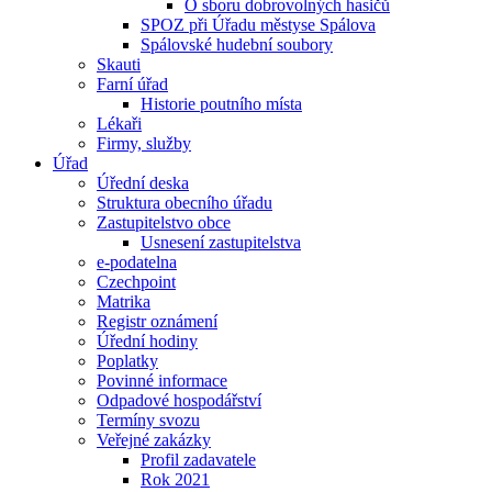
O sboru dobrovolných hasičů
SPOZ při Úřadu městyse Spálova
Spálovské hudební soubory
Skauti
Farní úřad
Historie poutního místa
Lékaři
Firmy, služby
Úřad
Úřední deska
Struktura obecního úřadu
Zastupitelstvo obce
Usnesení zastupitelstva
e-podatelna
Czechpoint
Matrika
Registr oznámení
Úřední hodiny
Poplatky
Povinné informace
Odpadové hospodářství
Termíny svozu
Veřejné zakázky
Profil zadavatele
Rok 2021