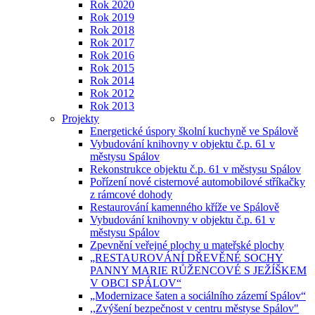
Rok 2020
Rok 2019
Rok 2018
Rok 2017
Rok 2016
Rok 2015
Rok 2014
Rok 2012
Rok 2013
Projekty
Energetické úspory školní kuchyně ve Spálově
Vybudování knihovny v objektu č.p. 61 v
městysu Spálov
Rekonstrukce objektu č.p. 61 v městysu Spálov
Pořízení nové cisternové automobilové stříkačky
z rámcové dohody
Restaurování kamenného kříže ve Spálově
Vybudování knihovny v objektu č.p. 61 v
městysu Spálov
Zpevnění veřejné plochy u mateřské plochy
„RESTAUROVÁNÍ DŘEVĚNÉ SOCHY
PANNY MARIE RŮŽENCOVÉ S JEŽÍŠKEM
V OBCI SPÁLOV“
„Modernizace šaten a sociálního zázemí Spálov“
,,Zvýšení bezpečnost v centru městyse Spálov"