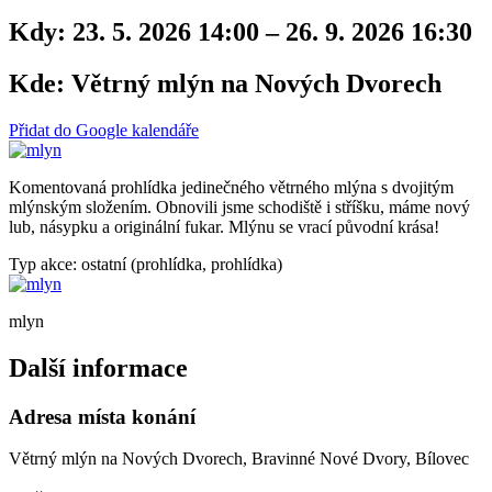
Kdy:
23. 5. 2026 14:00 – 26. 9. 2026 16:30
Kde:
Větrný mlýn na Nových Dvorech
Přidat do Google kalendáře
Komentovaná prohlídka jedinečného větrného mlýna s dvojitým
mlýnským složením. Obnovili jsme schodiště i stříšku, máme nový
lub, násypku a originální fukar. Mlýnu se vrací původní krása!
Typ akce: ostatní (prohlídka, prohlídka)
mlyn
Další informace
Adresa místa konání
Větrný mlýn na Nových Dvorech, Bravinné Nové Dvory, Bílovec