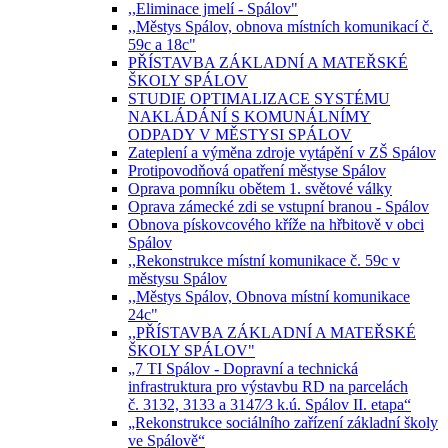
,,Eliminace jmelí - Spálov"
,,Městys Spálov, obnova místních komunikací č.
59c a 18c"
PŘÍSTAVBA ZÁKLADNÍ A MATEŘSKÉ
ŠKOLY SPÁLOV
STUDIE OPTIMALIZACE SYSTÉMU
NAKLÁDÁNÍ S KOMUNÁLNÍMY
ODPADY V MĚSTYSI SPÁLOV
Zateplení a výměna zdroje vytápění v ZŠ Spálov
Protipovodňová opatření městyse Spálov
Oprava pomníku obětem 1. světové války
Oprava zámecké zdi se vstupní branou - Spálov
Obnova pískovcového kříže na hřbitově v obci
Spálov
,,Rekonstrukce místní komunikace č. 59c v
městysu Spálov
,,Městys Spálov, Obnova místní komunikace
24c"
,,PŘÍSTAVBA ZÁKLADNÍ A MATEŘSKÉ
ŠKOLY SPÁLOV"
„7 TI Spálov - Dopravní a technická
infrastruktura pro výstavbu RD na parcelách
č. 3132, 3133 a 3147⁄3 k.ú. Spálov II. etapa“
„Rekonstrukce sociálního zařízení základní školy
ve Spálově“