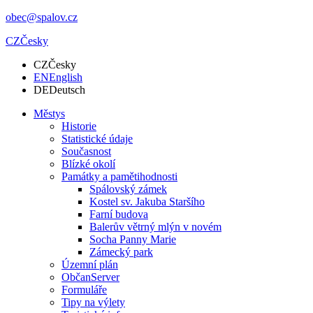
obec@spalov.cz
CZ
Česky
CZ
Česky
EN
English
DE
Deutsch
Městys
Historie
Statistické údaje
Současnost
Blízké okolí
Památky a pamětihodnosti
Spálovský zámek
Kostel sv. Jakuba Staršího
Farní budova
Balerův větrný mlýn v novém
Socha Panny Marie
Zámecký park
Územní plán
ObčanServer
Formuláře
Tipy na výlety