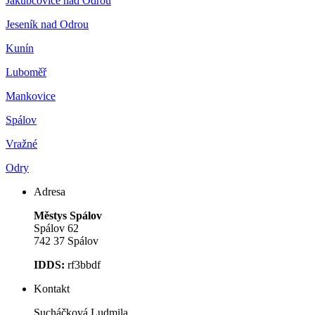
Jakubčovice nad Odrou
Jeseník nad Odrou
Kunín
Luboměř
Mankovice
Spálov
Vražné
Odry
Adresa
Městys Spálov
Spálov 62
742 37 Spálov
IDDS:
rf3bbdf
Kontakt
Sucháčková Ludmila,