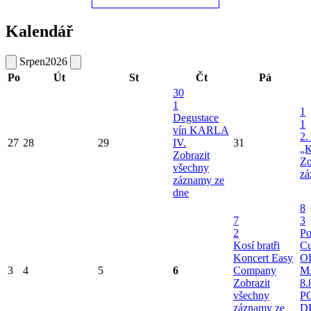
Kalendář
Srpen
2026
Po
Út
St
Čt
Pá
30
1
1
Degustace
1
vín KARLA
2.
27
28
29
IV.
31
„K
Zobrazit
Zo
všechny
zá
záznamy ze
dne
8
7
3
2
Po
Kosí bratři
Cu
Koncert Easy
O
3
4
5
6
Company
M
Zobrazit
8.
všechny
P
záznamy ze
D