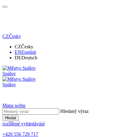
CZ
Česky
CZ
Česky
EN
English
DE
Deutsch
Spálov
Spálov
Mapa webu
Hledaný výraz
Hledat
rozšířené vyhledávání
+420 556 729 717