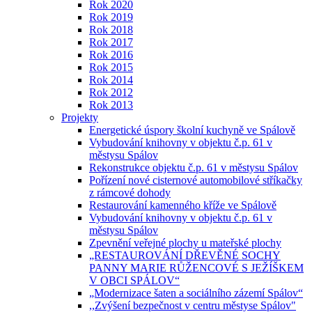
Rok 2020
Rok 2019
Rok 2018
Rok 2017
Rok 2016
Rok 2015
Rok 2014
Rok 2012
Rok 2013
Projekty
Energetické úspory školní kuchyně ve Spálově
Vybudování knihovny v objektu č.p. 61 v
městysu Spálov
Rekonstrukce objektu č.p. 61 v městysu Spálov
Pořízení nové cisternové automobilové stříkačky
z rámcové dohody
Restaurování kamenného kříže ve Spálově
Vybudování knihovny v objektu č.p. 61 v
městysu Spálov
Zpevnění veřejné plochy u mateřské plochy
„RESTAUROVÁNÍ DŘEVĚNÉ SOCHY
PANNY MARIE RŮŽENCOVÉ S JEŽÍŠKEM
V OBCI SPÁLOV“
„Modernizace šaten a sociálního zázemí Spálov“
,,Zvýšení bezpečnost v centru městyse Spálov"