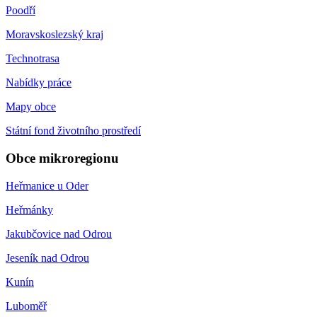
Poodří
Moravskoslezský kraj
Technotrasa
Nabídky práce
Mapy obce
Státní fond životního prostředí
Obce mikroregionu
Heřmanice u Oder
Heřmánky
Jakubčovice nad Odrou
Jeseník nad Odrou
Kunín
Luboměř