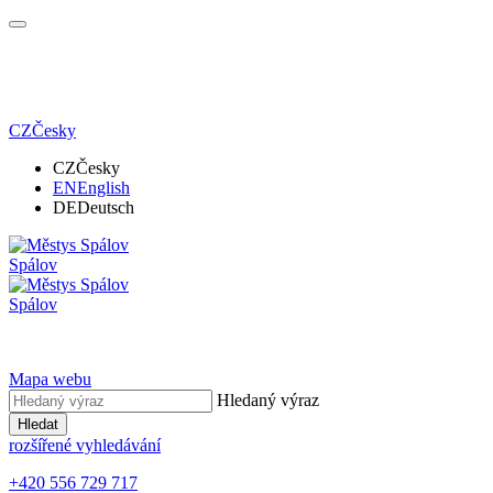
CZ
Česky
CZ
Česky
EN
English
DE
Deutsch
Spálov
Spálov
Mapa webu
Hledaný výraz
Hledat
rozšířené vyhledávání
+420 556 729 717