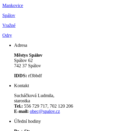
Mankovice
Spálov
Vražné
Odry
Adresa
Městys Spálov
Spálov 62
742 37 Spálov
IDDS:
rf3bbdf
Kontakt
Sucháčková Ludmila,
starostka
Tel.:
556 729 717, 702 120 206
E-mail:
obec@spalov.cz
Úřední hodiny