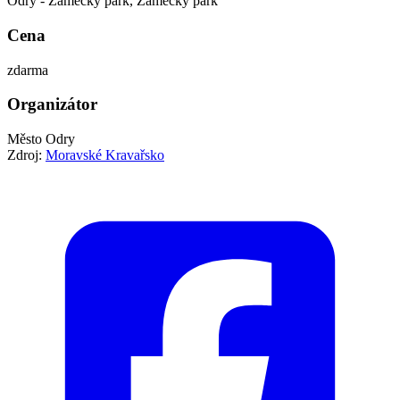
Odry - Zámecký park, Zámecký park
Cena
zdarma
Organizátor
Město Odry
Zdroj:
Moravské Kravařsko