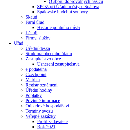
O sboru dobrovolných hasičů
SPOZ při Úřadu městyse Spálova
Spálovské hudební soubory
Skauti
Farní úřad
Historie poutního místa
Lékaři
Firmy, služby
Úřad
Úřední deska
Struktura obecního úřadu
Zastupitelstvo obce
Usnesení zastupitelstva
e-podatelna
Czechpoint
Matrika
Registr oznámení
Úřední hodiny
Poplatky
Povinné informace
Odpadové hospodářství
Termíny svozu
Veřejné zakázky
Profil zadavatele
Rok 2021