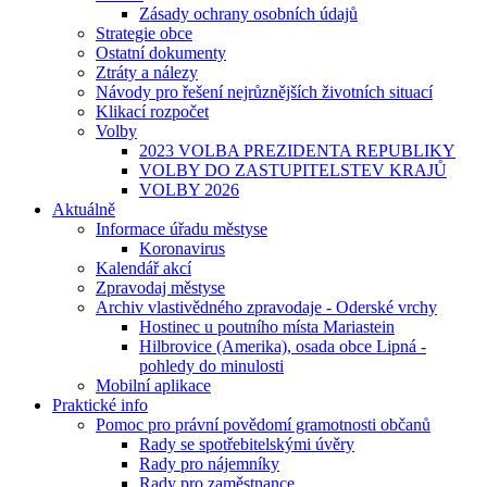
Zásady ochrany osobních údajů
Strategie obce
Ostatní dokumenty
Ztráty a nálezy
Návody pro řešení nejrůznějších životních situací
Klikací rozpočet
Volby
2023 VOLBA PREZIDENTA REPUBLIKY
VOLBY DO ZASTUPITELSTEV KRAJŮ
VOLBY 2026
Aktuálně
Informace úřadu městyse
Koronavirus
Kalendář akcí
Zpravodaj městyse
Archiv vlastivědného zpravodaje - Oderské vrchy
Hostinec u poutního místa Mariastein
Hilbrovice (Amerika), osada obce Lipná -
pohledy do minulosti
Mobilní aplikace
Praktické info
Pomoc pro právní povědomí gramotnosti občanů
Rady se spotřebitelskými úvěry
Rady pro nájemníky
Rady pro zaměstnance