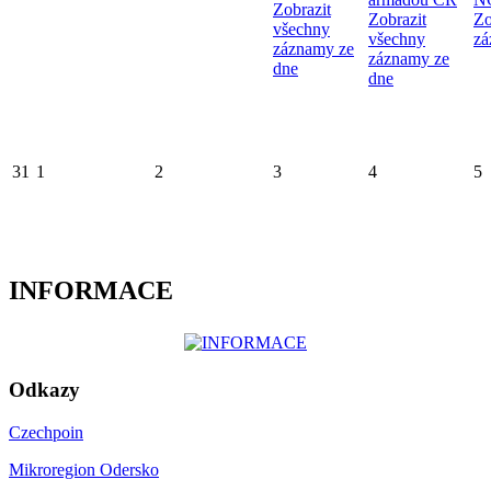
Zobrazit
Zobrazit
Zo
všechny
všechny
zá
záznamy ze
záznamy ze
dne
dne
31
1
2
3
4
5
INFORMACE
Odkazy
Czechpoin
Mikroregion Odersko