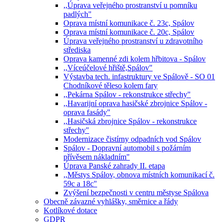
,,Úprava veřejného prostranství u pomníku
padlých"
Oprava místní komunikace č. 23c, Spálov
Oprava místní komunikace č. 20c, Spálov
Úprava veřejného prostranství u zdravotního
střediska
Oprava kamenné zdi kolem hřbitova - Spálov
,,Víceúčelové hřiště,Spálov"
Výstavba tech. infastruktury ve Spálově - SO 01
Chodníkové těleso kolem fary
,,Pekárna Spálov - rekonstrukce střechy"
,,Havarijní oprava hasičské zbrojnice Spálov -
oprava fasády"
,,Hasičská zbrojnice Spálov - rekonstrukce
střechy"
Modernizace čistírny odpadních vod Spálov
Spálov - Dopravní automobil s požárním
přívěsem nákladním"
Úprava Panské zahrady II. etapa
,,Městys Spálov, obnova místních komunikací č.
59c a 18c"
Zvýšení bezpečnosti v centru městyse Spálova
Obecně závazné vyhlášky, směrnice a řády
Kotlíkové dotace
GDPR