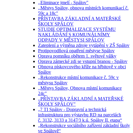
,,Eliminace jmelí - Spálov"
,,Městys Spálov, obnova místních komunikací č.
59c a 18c"
PŘÍSTAVBA ZÁKLADNÍ A MATEŘSKÉ
ŠKOLY SPÁLOV
STUDIE OPTIMALIZACE SYSTÉMU
NAKLÁDÁNÍ S KOMUNÁLNÍMY
ODPADY V MĚSTYSI SPÁLOV
Zateplení a výměna zdroje vytápění v ZŠ Spálov
Protipovodňová opatření městyse Spálov
Oprava pomníku obětem 1. světové války
Oprava zámecké zdi se vstupní branou - Spálov
Obnova pískovcového kříže na hřbitově v obci
Spálov
,,Rekonstrukce místní komunikace č. 59c v
městysu Spálov
,,Městys Spálov, Obnova místní komunikace
24c"
,,PŘÍSTAVBA ZÁKLADNÍ A MATEŘSKÉ
ŠKOLY SPÁLOV"
„7 TI Spálov - Dopravní a technická
infrastruktura pro výstavbu RD na parcelách
č. 3132, 3133 a 3147⁄3 k.ú. Spálov II. etapa“
„Rekonstrukce sociálního zařízení základní školy
ve Spálově“