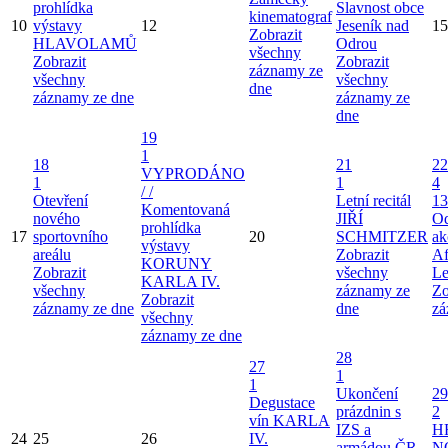
prohlídka
Slavnost obce
kinematograf
10
výstavy
12
Jeseník nad
15
Zobrazit
HLAVOLAMŮ
Odrou
všechny
Zobrazit
Zobrazit
záznamy ze
všechny
všechny
dne
záznamy ze dne
záznamy ze
dne
19
1
18
21
22
VYPRODÁNO
1
1
4
/ /
Otevření
Letní recitál
13
Komentovaná
nového
JIŘÍ
Od
prohlídka
17
sportovního
20
SCHMITZER
ak
výstavy
areálu
Zobrazit
Af
KORUNY
Zobrazit
všechny
Le
KARLA IV.
všechny
záznamy ze
Zo
Zobrazit
záznamy ze dne
dne
zá
všechny
záznamy ze dne
28
27
1
1
Ukončení
29
Degustace
prázdnin s
2
vín KARLA
IZS a
H
24
25
26
IV.
armádou ČR
N