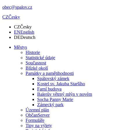
obec@spalov.cz
CZ
Česky
CZ
Česky
EN
English
DE
Deutsch
Městys
Historie
Statistické údaje
Současnost
Blízké okolí
Památky a pamětihodnosti
Spálovský zámek
Kostel sv. Jakuba Staršího
Farní budova
Balerův větrný mlýn v novém
Socha Panny Marie
Zámecký park
Územní plán
ObčanServer
Formuláře
Tipy na výlety