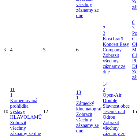
Zo
všechny
zá
záznamy ze
dne
8
7
3
2
Po
Kosí bratři
Cu
Koncert Easy
O
3
4
5
6
Company
M
Zobrazit
8.
všechny
P
záznamy ze
D
dne
Zo
zá
14
11
2
13
1
Open-Air
1
Komentovaná
Double
Zámecký
prohlídka
Slavnost obce
kinematograf
10
výstavy
12
Jeseník nad
15
Zobrazit
HLAVOLAMŮ
Odrou
všechny
Zobrazit
Zobrazit
záznamy ze
všechny
všechny
dne
záznamy ze dne
záznamy ze