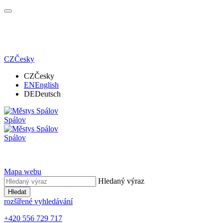
CZ
Česky
CZ
Česky
EN
English
DE
Deutsch
Spálov
Spálov
Mapa webu
Hledaný výraz
Hledat
rozšířené vyhledávání
+420 556 729 717