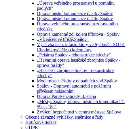
,,Úprava veřejného prostranství u pomníku
padlých"
Oprava místní komunikace č. 23c, Spálov
Oprava místní komunikace č. 20c, Spálov
Úprava veřejného prostranství u zdravotního
střediska
Oprava kamenné zdi kolem hřbitova - Spálov
,,Víceúčelové hřiště,Spálov"
Výstavba tech. infastruktury ve Spálově - SO 01
Chodníkové těleso kolem fary
,,Pekárna Spálov - rekonstrukce střechy"
,,Havarijní oprava hasičské zbrojnice Spálov -
oprava fasády"
,,Hasičská zbrojnice Spálov - rekonstrukce
střechy"
Modernizace čistírny odpadních vod Spálov
Spálov - Dopravní automobil s požárním
přívěsem nákladním"
Úprava Panské zahrady II. etapa
,,Městys Spálov, obnova místních komunikací č.
59c a 18c"
Zvýšení bezpečnosti v centru městyse Spálova
Obecně závazné vyhlášky, směrnice a řády
Kotlíkové dotace
GDPR