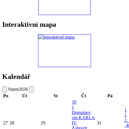
Interaktivní mapa
Kalendář
Srpen
2026
Po
Út
St
Čt
Pá
30
1
1
Degustace
1
vín KARLA
2.
27
28
29
IV.
31
„K
Zobrazit