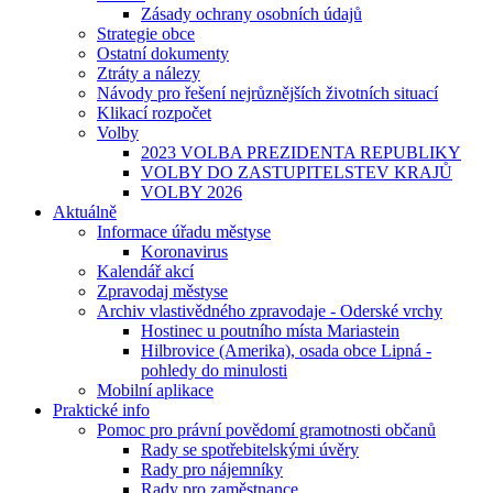
Zásady ochrany osobních údajů
Strategie obce
Ostatní dokumenty
Ztráty a nálezy
Návody pro řešení nejrůznějších životních situací
Klikací rozpočet
Volby
2023 VOLBA PREZIDENTA REPUBLIKY
VOLBY DO ZASTUPITELSTEV KRAJŮ
VOLBY 2026
Aktuálně
Informace úřadu městyse
Koronavirus
Kalendář akcí
Zpravodaj městyse
Archiv vlastivědného zpravodaje - Oderské vrchy
Hostinec u poutního místa Mariastein
Hilbrovice (Amerika), osada obce Lipná -
pohledy do minulosti
Mobilní aplikace
Praktické info
Pomoc pro právní povědomí gramotnosti občanů
Rady se spotřebitelskými úvěry
Rady pro nájemníky
Rady pro zaměstnance