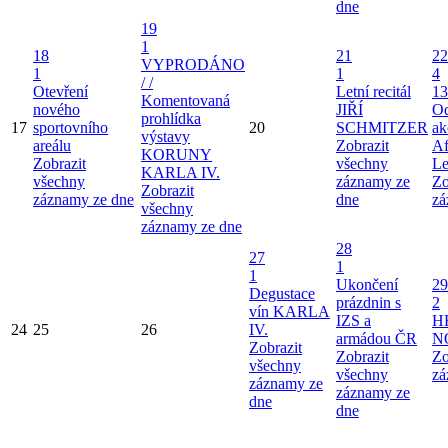
dne
19
1
18
21
22
VYPRODÁNO
1
1
4
/ /
Otevření
Letní recitál
13
Komentovaná
nového
JIŘÍ
Od
prohlídka
17
sportovního
20
SCHMITZER
ak
výstavy
areálu
Zobrazit
Af
KORUNY
Zobrazit
všechny
Le
KARLA IV.
všechny
záznamy ze
Zo
Zobrazit
záznamy ze dne
dne
zá
všechny
záznamy ze dne
28
27
1
1
Ukončení
29
Degustace
prázdnin s
2
vín KARLA
IZS a
H
24
25
26
IV.
armádou ČR
N
Zobrazit
Zobrazit
Zo
všechny
všechny
zá
záznamy ze
záznamy ze
dne
dne