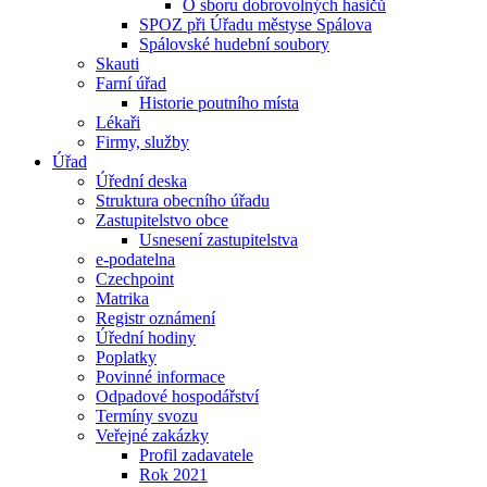
O sboru dobrovolných hasičů
SPOZ při Úřadu městyse Spálova
Spálovské hudební soubory
Skauti
Farní úřad
Historie poutního místa
Lékaři
Firmy, služby
Úřad
Úřední deska
Struktura obecního úřadu
Zastupitelstvo obce
Usnesení zastupitelstva
e-podatelna
Czechpoint
Matrika
Registr oznámení
Úřední hodiny
Poplatky
Povinné informace
Odpadové hospodářství
Termíny svozu
Veřejné zakázky
Profil zadavatele
Rok 2021