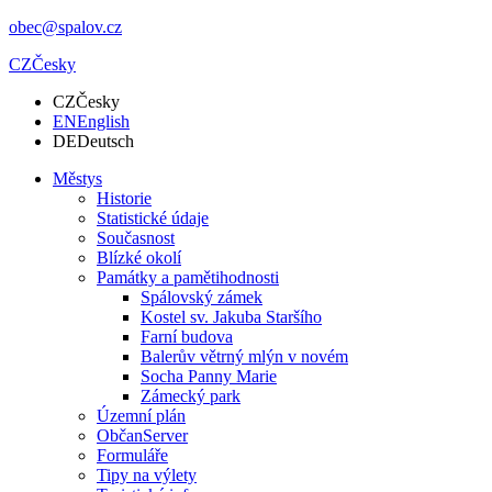
obec@spalov.cz
CZ
Česky
CZ
Česky
EN
English
DE
Deutsch
Městys
Historie
Statistické údaje
Současnost
Blízké okolí
Památky a pamětihodnosti
Spálovský zámek
Kostel sv. Jakuba Staršího
Farní budova
Balerův větrný mlýn v novém
Socha Panny Marie
Zámecký park
Územní plán
ObčanServer
Formuláře
Tipy na výlety