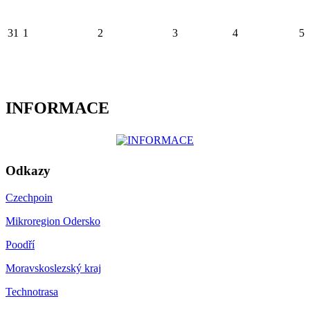
31
1
2
3
4
5
INFORMACE
Odkazy
Czechpoin
Mikroregion Odersko
Poodří
Moravskoslezský kraj
Technotrasa