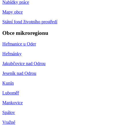
Nabídky práce
Mapy obce
Státní fond životního prostředí
Obce mikroregionu
Heřmanice u Oder
Heřmánky
Jakubčovice nad Odrou
Jeseník nad Odrou
Kunín
Luboměř
Mankovice
Spálov
Vražné