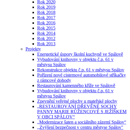
Rok 2020
Rok 2019
Rok 2018
Rok 2017
Rok 2016
Rok 2015
Rok 2014
Rok 2012
Rok 2013
Projekty
Energetické úspory školní kuchyně ve Spálově
Vybudování knihovny v objektu č.p. 61 v
městysu Spálov
Rekonstrukce objektu č.p. 61 v městysu Spálov
Pořízení nové cisternové automobilové stříkačky
z rámcové dohody
Restaurování kamenného kříže ve Spálově
Vybudování knihovny v objektu č.p. 61 v
městysu Spálov
Zpevnění veřejné plochy u mateřské plochy
„RESTAUROVÁNÍ DŘEVĚNÉ SOCHY
PANNY MARIE RŮŽENCOVÉ S JEŽÍŠKEM
V OBCI SPÁLOV“
„Modernizace šaten a sociálního zázemí Spálov“
,,Zvýšení bezpečnost v centru městyse Spálov"