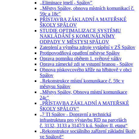
,,Eliminace jmelí - Spálov"
,,Městys Spálov, obnova místních komunikací č.
59c a 18c"
PŘÍSTAVBA ZÁKLADNÍ A MATEŘSKÉ
ŠKOLY SPÁLOV
STUDIE OPTIMALIZACE SYSTÉMU
NAKLÁDÁNÍ S KOMUNÁLNÍMY
ODPADY V MĚSTYSI SPÁLOV
Zateplení a výměna zdroje vytápění v ZŠ Spálov
Protipovodňová opatření městyse Spálov
Oprava pomníku obětem 1. světové války
Oprava zámecké zdi se vstupní branou - Spálov
Obnova pískovcového kříže na hřbitově v obci
Spálov
,,Rekonstrukce místní komunikace č. 59c v
městysu Spálov
,,Městys Spálov, Obnova místní komunikace
24c"
,,PŘÍSTAVBA ZÁKLADNÍ A MATEŘSKÉ
ŠKOLY SPÁLOV"
„7 TI Spálov - Dopravní a technická
infrastruktura pro výstavbu RD na parcelách
č. 3132, 3133 a 3147⁄3 k.ú. Spálov II. etapa“
„Rekonstrukce sociálního zařízení základní školy
ve Spálově“