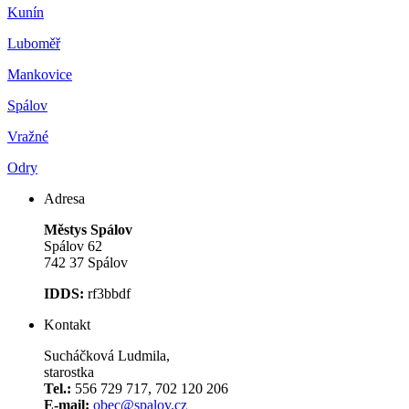
Kunín
Luboměř
Mankovice
Spálov
Vražné
Odry
Adresa
Městys Spálov
Spálov 62
742 37 Spálov
IDDS:
rf3bbdf
Kontakt
Sucháčková Ludmila,
starostka
Tel.:
556 729 717, 702 120 206
E-mail:
obec@spalov.cz