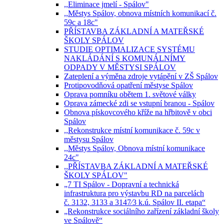
,,Eliminace jmelí - Spálov"
,,Městys Spálov, obnova místních komunikací č.
59c a 18c"
PŘÍSTAVBA ZÁKLADNÍ A MATEŘSKÉ
ŠKOLY SPÁLOV
STUDIE OPTIMALIZACE SYSTÉMU
NAKLÁDÁNÍ S KOMUNÁLNÍMY
ODPADY V MĚSTYSI SPÁLOV
Zateplení a výměna zdroje vytápění v ZŠ Spálov
Protipovodňová opatření městyse Spálov
Oprava pomníku obětem 1. světové války
Oprava zámecké zdi se vstupní branou - Spálov
Obnova pískovcového kříže na hřbitově v obci
Spálov
,,Rekonstrukce místní komunikace č. 59c v
městysu Spálov
,,Městys Spálov, Obnova místní komunikace
24c"
,,PŘÍSTAVBA ZÁKLADNÍ A MATEŘSKÉ
ŠKOLY SPÁLOV"
„7 TI Spálov - Dopravní a technická
infrastruktura pro výstavbu RD na parcelách
č. 3132, 3133 a 3147⁄3 k.ú. Spálov II. etapa“
„Rekonstrukce sociálního zařízení základní školy
ve Spálově“