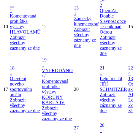
11
2
13
1
Open-Air
1
Komentovaná
Double
Zámecký
prohlídka
Slavnost obce
kinematograf
10
výstavy
12
Jeseník nad
15
Zobrazit
HLAVOLAMŮ
Odrou
všechny
Zobrazit
Zobrazit
záznamy ze
všechny
všechny
dne
záznamy ze dne
záznamy ze
dne
19
1
18
21
22
VYPRODÁNO
1
1
4
/ /
Otevření
Letní recitál
13
Komentovaná
nového
JIŘÍ
Od
prohlídka
17
sportovního
20
SCHMITZER
ak
výstavy
areálu
Zobrazit
Af
KORUNY
Zobrazit
všechny
Le
KARLA IV.
všechny
záznamy ze
Zo
Zobrazit
záznamy ze dne
dne
zá
všechny
záznamy ze dne
28
27
1