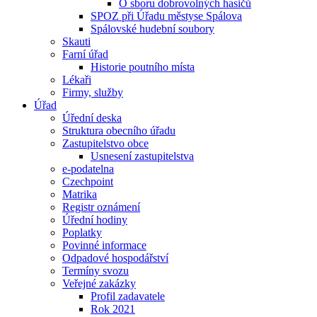
O sboru dobrovolných hasičů
SPOZ při Úřadu městyse Spálova
Spálovské hudební soubory
Skauti
Farní úřad
Historie poutního místa
Lékaři
Firmy, služby
Úřad
Úřední deska
Struktura obecního úřadu
Zastupitelstvo obce
Usnesení zastupitelstva
e-podatelna
Czechpoint
Matrika
Registr oznámení
Úřední hodiny
Poplatky
Povinné informace
Odpadové hospodářství
Termíny svozu
Veřejné zakázky
Profil zadavatele
Rok 2021