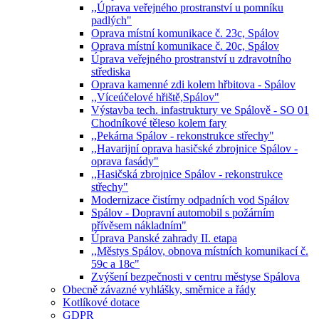
,,Úprava veřejného prostranství u pomníku
padlých"
Oprava místní komunikace č. 23c, Spálov
Oprava místní komunikace č. 20c, Spálov
Úprava veřejného prostranství u zdravotního
střediska
Oprava kamenné zdi kolem hřbitova - Spálov
,,Víceúčelové hřiště,Spálov"
Výstavba tech. infastruktury ve Spálově - SO 01
Chodníkové těleso kolem fary
,,Pekárna Spálov - rekonstrukce střechy"
,,Havarijní oprava hasičské zbrojnice Spálov -
oprava fasády"
,,Hasičská zbrojnice Spálov - rekonstrukce
střechy"
Modernizace čistírny odpadních vod Spálov
Spálov - Dopravní automobil s požárním
přívěsem nákladním"
Úprava Panské zahrady II. etapa
,,Městys Spálov, obnova místních komunikací č.
59c a 18c"
Zvýšení bezpečnosti v centru městyse Spálova
Obecně závazné vyhlášky, směrnice a řády
Kotlíkové dotace
GDPR