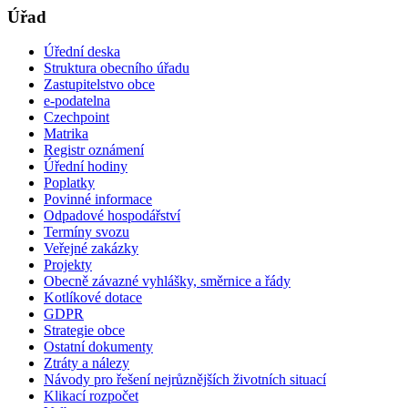
Úřad
Úřední deska
Struktura obecního úřadu
Zastupitelstvo obce
e-podatelna
Czechpoint
Matrika
Registr oznámení
Úřední hodiny
Poplatky
Povinné informace
Odpadové hospodářství
Termíny svozu
Veřejné zakázky
Projekty
Obecně závazné vyhlášky, směrnice a řády
Kotlíkové dotace
GDPR
Strategie obce
Ostatní dokumenty
Ztráty a nálezy
Návody pro řešení nejrůznějších životních situací
Klikací rozpočet