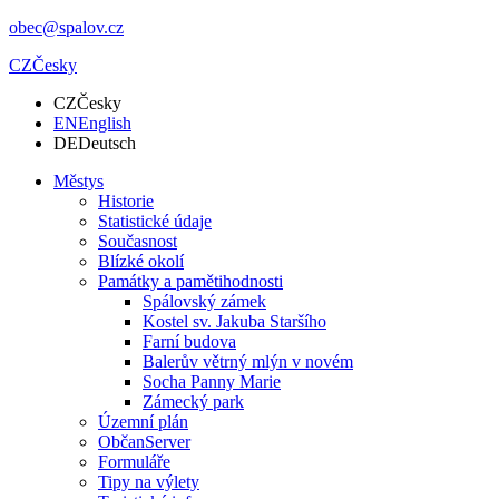
obec@spalov.cz
CZ
Česky
CZ
Česky
EN
English
DE
Deutsch
Městys
Historie
Statistické údaje
Současnost
Blízké okolí
Památky a pamětihodnosti
Spálovský zámek
Kostel sv. Jakuba Staršího
Farní budova
Balerův větrný mlýn v novém
Socha Panny Marie
Zámecký park
Územní plán
ObčanServer
Formuláře
Tipy na výlety