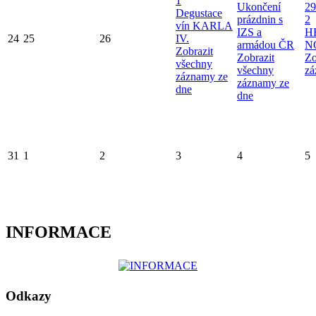
1
Ukončení
29
Degustace
prázdnin s
2
vín KARLA
IZS a
H
24
25
26
IV.
armádou ČR
N
Zobrazit
Zobrazit
Zo
všechny
všechny
zá
záznamy ze
záznamy ze
dne
dne
31
1
2
3
4
5
INFORMACE
Odkazy