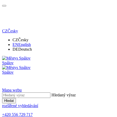
CZ
Česky
CZ
Česky
EN
English
DE
Deutsch
Spálov
Spálov
Mapa webu
Hledaný výraz
Hledat
rozšířené vyhledávání
+420 556 729 717