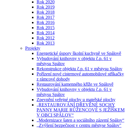
Rok 2020
Rok 2019
Rok 2018
Rok 2017
Rok 2016
Rok 2015
Rok 2014
Rok 2012
Rok 2013
Projekty
Energetické úspory školní kuchyně ve Spálově
Vybudování knihovny v objektu č.p. 61 v
městysu Spálov
Rekonstrukce objektu č.p. 61 v městysu Spálov
Pořízení nové cisternové automobilové stříkačky
z rámcové dohody
Restaurování kamenného kříže ve Spálově
Vybudování knihovny v objektu č.p. 61 v
městysu Spálov
Zpevnění veřejné plochy u mateřské plochy
„RESTAUROVÁNÍ DŘEVĚNÉ SOCHY
PANNY MARIE RŮŽENCOVÉ S JEŽÍŠKEM
V OBCI SPÁLOV“
„Modernizace šaten a sociálního zázemí Spálov“
,,Zvýšení bezpečnost v centru městyse Spálov"