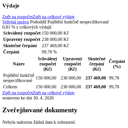
Výdaje
Zpět na rozpočet
Zpět na celkové výdaje
Veřejná správa
Pododdíl
Pojištění funkčně nespecifikované
0,81 %
z celkových výdajů
Schválený rozpočet
150 000,00 Kč
Upravený rozpočet
238 000,00 Kč
Skutečné čerpání
237 469,00 Kč
Čerpání
99,78 %
Schválený
Upravený
Skutečné
Čerpání
Název
rozpočet
rozpočet
čerpání
(%)
(Kč)
(Kč)
(Kč)
Pojištění funkčně
150 000,00
238 000,00
237 469,00
99,78
nespecifikované
Celkem
150 000,00
238 000,00
237 469,00
99,78
Zpět na rozpočet
Zpět na celkové výdaje
sestaveno ke dni 30. 4. 2026
Zveřejňované dokumenty
Nebyla nalezena žádná data k zobrazení.