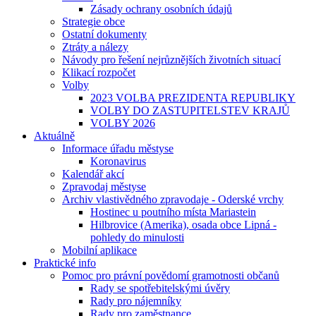
Zásady ochrany osobních údajů
Strategie obce
Ostatní dokumenty
Ztráty a nálezy
Návody pro řešení nejrůznějších životních situací
Klikací rozpočet
Volby
2023 VOLBA PREZIDENTA REPUBLIKY
VOLBY DO ZASTUPITELSTEV KRAJŮ
VOLBY 2026
Aktuálně
Informace úřadu městyse
Koronavirus
Kalendář akcí
Zpravodaj městyse
Archiv vlastivědného zpravodaje - Oderské vrchy
Hostinec u poutního místa Mariastein
Hilbrovice (Amerika), osada obce Lipná -
pohledy do minulosti
Mobilní aplikace
Praktické info
Pomoc pro právní povědomí gramotnosti občanů
Rady se spotřebitelskými úvěry
Rady pro nájemníky
Rady pro zaměstnance