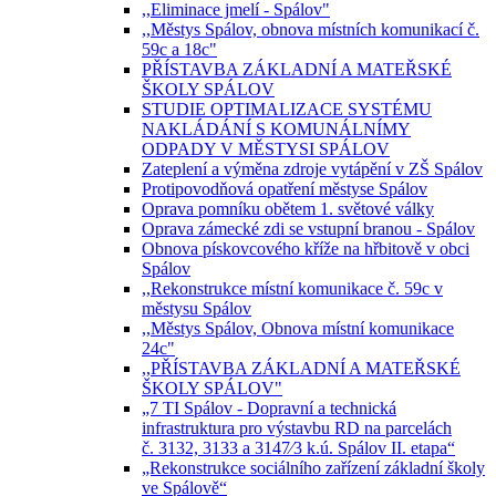
,,Eliminace jmelí - Spálov"
,,Městys Spálov, obnova místních komunikací č.
59c a 18c"
PŘÍSTAVBA ZÁKLADNÍ A MATEŘSKÉ
ŠKOLY SPÁLOV
STUDIE OPTIMALIZACE SYSTÉMU
NAKLÁDÁNÍ S KOMUNÁLNÍMY
ODPADY V MĚSTYSI SPÁLOV
Zateplení a výměna zdroje vytápění v ZŠ Spálov
Protipovodňová opatření městyse Spálov
Oprava pomníku obětem 1. světové války
Oprava zámecké zdi se vstupní branou - Spálov
Obnova pískovcového kříže na hřbitově v obci
Spálov
,,Rekonstrukce místní komunikace č. 59c v
městysu Spálov
,,Městys Spálov, Obnova místní komunikace
24c"
,,PŘÍSTAVBA ZÁKLADNÍ A MATEŘSKÉ
ŠKOLY SPÁLOV"
„7 TI Spálov - Dopravní a technická
infrastruktura pro výstavbu RD na parcelách
č. 3132, 3133 a 3147⁄3 k.ú. Spálov II. etapa“
„Rekonstrukce sociálního zařízení základní školy
ve Spálově“