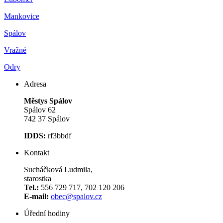
Mankovice
Spálov
Vražné
Odry
Adresa
Městys Spálov
Spálov 62
742 37 Spálov
IDDS:
rf3bbdf
Kontakt
Sucháčková Ludmila,
starostka
Tel.:
556 729 717, 702 120 206
E-mail:
obec@spalov.cz
Úřední hodiny