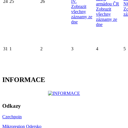
24
25
26
IV.
armádou ČR
N
Zobrazit
Zobrazit
Zo
všechny
všechny
zá
záznamy ze
záznamy ze
dne
dne
31
1
2
3
4
5
INFORMACE
Odkazy
Czechpoin
Mikroregion Odersko