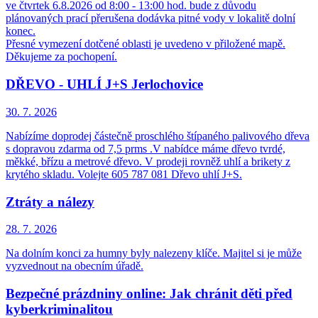
ve čtvrtek 6.8.2026 od 8:00 - 13:00 hod. bude z důvodu
plánovaných prací přerušena dodávka pitné vody v lokalitě dolní
konec.
Přesné vymezení dotčené oblasti je uvedeno v přiložené mapě.
Děkujeme za pochopení.
DŘEVO - UHLÍ J+S Jerlochovice
30. 7.
2026
Nabízíme doprodej částečně proschlého štípaného palivového dřeva
s dopravou zdarma od 7,5 prms .V nabídce máme dřevo tvrdé,
měkké, břízu a metrové dřevo. V prodeji rovněž uhlí a brikety z
krytého skladu. Volejte 605 787 081 Dřevo uhlí J+S.
Ztráty a nálezy
28. 7.
2026
Na dolním konci za humny byly nalezeny klíče. Majitel si je může
vyzvednout na obecním úřadě.
Bezpečné prázdniny online: Jak chránit děti před
kyberkriminalitou