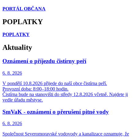
PORTÁL OBČANA
POPLATKY
POPLATKY
Aktuality
Oznámení o příjezdu čistírny peří
6. 8.
2026
V pondělí 10.8.2026 přijede do naší obce čistírna peří.
Provozní doba: 8:00–18:00 hodin.
Čistírna bude na stanovišti do středy 12.8.2026 včetně. Najdete ji
vedle úřadu městyse.
SmVaK - oznámení o přerušení pitné vody
6. 8.
2026
Společnost Severomoravské vodovody a kanalizace oznamuje, že