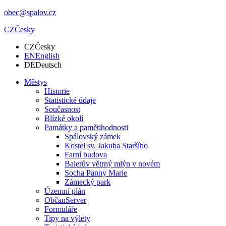
obec@spalov.cz
CZ
Česky
CZ
Česky
EN
English
DE
Deutsch
Městys
Historie
Statistické údaje
Současnost
Blízké okolí
Památky a pamětihodnosti
Spálovský zámek
Kostel sv. Jakuba Staršího
Farní budova
Balerův větrný mlýn v novém
Socha Panny Marie
Zámecký park
Územní plán
ObčanServer
Formuláře
Tipy na výlety