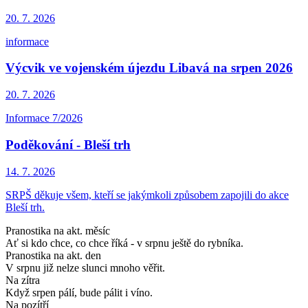
20. 7.
2026
informace
Výcvik ve vojenském újezdu Libavá na srpen 2026
20. 7.
2026
Informace 7/2026
Poděkování - Bleší trh
14. 7.
2026
SRPŠ děkuje všem, kteří se jakýmkoli způsobem zapojili do akce
Bleší trh.
Pranostika na akt. měsíc
Ať si kdo chce, co chce říká - v srpnu ještě do rybníka.
Pranostika na akt. den
V srpnu již nelze slunci mnoho věřit.
Na zítra
Když srpen pálí, bude pálit i víno.
Na pozítří