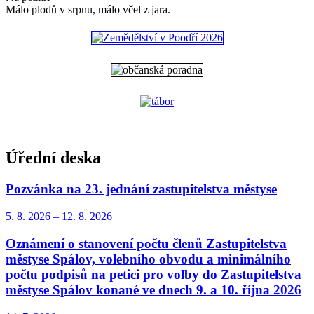
Málo plodů v srpnu, málo včel z jara.
Úřední deska
Pozvánka na 23. jednání zastupitelstva městyse
5. 8.
2026
–
12. 8.
2026
Oznámení o stanovení počtu členů Zastupitelstva
městyse Spálov, volebního obvodu a minimálního
počtu podpisů na petici pro volby do Zastupitelstva
městyse Spálov konané ve dnech 9. a 10. října 2026