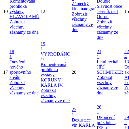
Komentovaná
Double
Zámecký
prohlídka
Slavnost obce
kinematograf
10
výstavy
12
Jeseník nad
15
Zobrazit
HLAVOLAMŮ
Odrou
všechny
Zobrazit
Zobrazit
záznamy ze
všechny
všechny
dne
záznamy ze dne
záznamy ze
dne
19
1
18
21
22
VYPRODÁNO
1
1
4
/ /
Otevření
Letní recitál
13
Komentovaná
nového
JIŘÍ
Od
prohlídka
17
sportovního
20
SCHMITZER
ak
výstavy
areálu
Zobrazit
Af
KORUNY
Zobrazit
všechny
Le
KARLA IV.
všechny
záznamy ze
Zo
Zobrazit
záznamy ze dne
dne
zá
všechny
záznamy ze dne
28
27
1
1
Ukončení
29
Degustace
prázdnin s
2
vín KARLA
IZS a
H