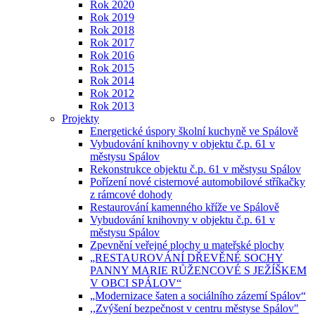
Rok 2020
Rok 2019
Rok 2018
Rok 2017
Rok 2016
Rok 2015
Rok 2014
Rok 2012
Rok 2013
Projekty
Energetické úspory školní kuchyně ve Spálově
Vybudování knihovny v objektu č.p. 61 v
městysu Spálov
Rekonstrukce objektu č.p. 61 v městysu Spálov
Pořízení nové cisternové automobilové stříkačky
z rámcové dohody
Restaurování kamenného kříže ve Spálově
Vybudování knihovny v objektu č.p. 61 v
městysu Spálov
Zpevnění veřejné plochy u mateřské plochy
„RESTAUROVÁNÍ DŘEVĚNÉ SOCHY
PANNY MARIE RŮŽENCOVÉ S JEŽÍŠKEM
V OBCI SPÁLOV“
„Modernizace šaten a sociálního zázemí Spálov“
,,Zvýšení bezpečnost v centru městyse Spálov"