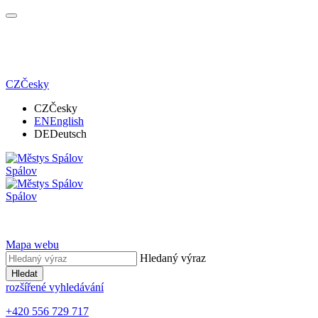
CZ
Česky
CZ
Česky
EN
English
DE
Deutsch
Spálov
Spálov
Mapa webu
Hledaný výraz
Hledat
rozšířené vyhledávání
+420 556 729 717