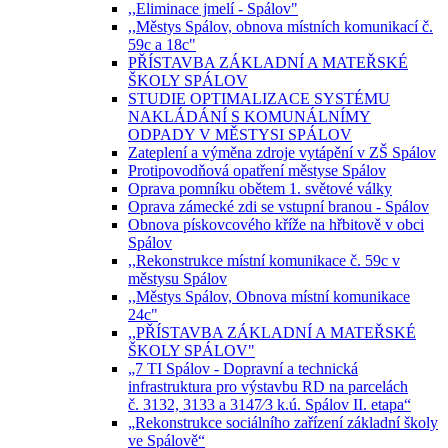
,,Eliminace jmelí - Spálov"
,,Městys Spálov, obnova místních komunikací č.
59c a 18c"
PŘÍSTAVBA ZÁKLADNÍ A MATEŘSKÉ
ŠKOLY SPÁLOV
STUDIE OPTIMALIZACE SYSTÉMU
NAKLÁDÁNÍ S KOMUNÁLNÍMY
ODPADY V MĚSTYSI SPÁLOV
Zateplení a výměna zdroje vytápění v ZŠ Spálov
Protipovodňová opatření městyse Spálov
Oprava pomníku obětem 1. světové války
Oprava zámecké zdi se vstupní branou - Spálov
Obnova pískovcového kříže na hřbitově v obci
Spálov
,,Rekonstrukce místní komunikace č. 59c v
městysu Spálov
,,Městys Spálov, Obnova místní komunikace
24c"
,,PŘÍSTAVBA ZÁKLADNÍ A MATEŘSKÉ
ŠKOLY SPÁLOV"
„7 TI Spálov - Dopravní a technická
infrastruktura pro výstavbu RD na parcelách
č. 3132, 3133 a 3147⁄3 k.ú. Spálov II. etapa“
„Rekonstrukce sociálního zařízení základní školy
ve Spálově“