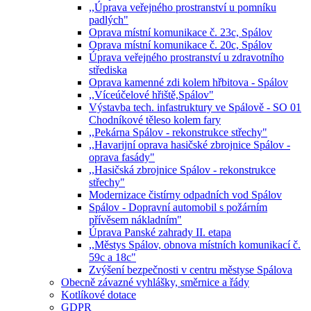
,,Úprava veřejného prostranství u pomníku
padlých"
Oprava místní komunikace č. 23c, Spálov
Oprava místní komunikace č. 20c, Spálov
Úprava veřejného prostranství u zdravotního
střediska
Oprava kamenné zdi kolem hřbitova - Spálov
,,Víceúčelové hřiště,Spálov"
Výstavba tech. infastruktury ve Spálově - SO 01
Chodníkové těleso kolem fary
,,Pekárna Spálov - rekonstrukce střechy"
,,Havarijní oprava hasičské zbrojnice Spálov -
oprava fasády"
,,Hasičská zbrojnice Spálov - rekonstrukce
střechy"
Modernizace čistírny odpadních vod Spálov
Spálov - Dopravní automobil s požárním
přívěsem nákladním"
Úprava Panské zahrady II. etapa
,,Městys Spálov, obnova místních komunikací č.
59c a 18c"
Zvýšení bezpečnosti v centru městyse Spálova
Obecně závazné vyhlášky, směrnice a řády
Kotlíkové dotace
GDPR