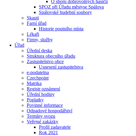
O sboru dobrovolných hasičů
SPOZ při Úřadu městyse Spálova
Spálovské hudební soubory
Skauti
Farní úřad
Historie poutního místa
Lékaři
Firmy, služby
Úřad
Úřední deska
Struktura obecního úřadu
Zastupitelstvo obce
Usnesení zastupitelstva
e-podatelna
Czechpoint
Matrika
Registr oznámení
Úřední hodiny
Poplatky
Povinné informace
Odpadové hospodářství
Termíny svozu
Veřejné zakázky
Profil zadavatele
Rok 2021