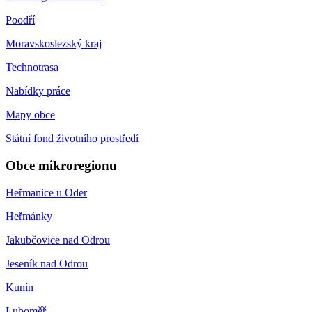
Poodří
Moravskoslezský kraj
Technotrasa
Nabídky práce
Mapy obce
Státní fond životního prostředí
Obce mikroregionu
Heřmanice u Oder
Heřmánky
Jakubčovice nad Odrou
Jeseník nad Odrou
Kunín
Luboměř