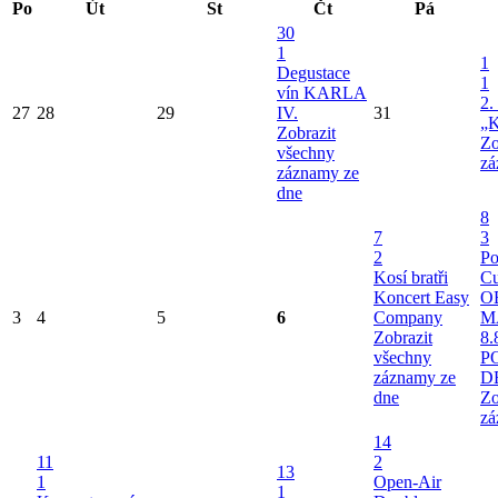
Po
Út
St
Čt
Pá
30
1
1
Degustace
1
vín KARLA
2.
27
28
29
IV.
31
„K
Zobrazit
Zo
všechny
zá
záznamy ze
dne
8
7
3
2
Po
Kosí bratři
Cu
Koncert Easy
O
3
4
5
6
Company
M
Zobrazit
8.
všechny
P
záznamy ze
D
dne
Zo
zá
14
11
2
13
1
Open-Air
1