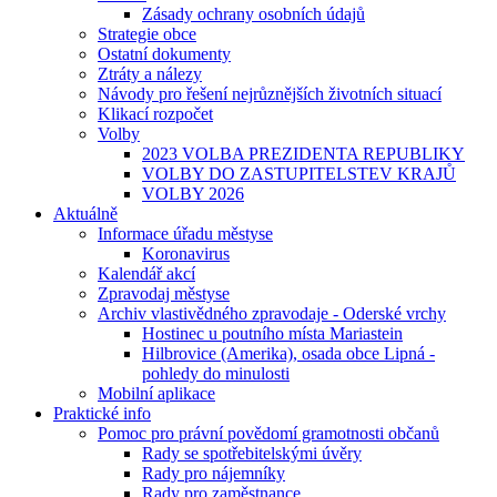
Zásady ochrany osobních údajů
Strategie obce
Ostatní dokumenty
Ztráty a nálezy
Návody pro řešení nejrůznějších životních situací
Klikací rozpočet
Volby
2023 VOLBA PREZIDENTA REPUBLIKY
VOLBY DO ZASTUPITELSTEV KRAJŮ
VOLBY 2026
Aktuálně
Informace úřadu městyse
Koronavirus
Kalendář akcí
Zpravodaj městyse
Archiv vlastivědného zpravodaje - Oderské vrchy
Hostinec u poutního místa Mariastein
Hilbrovice (Amerika), osada obce Lipná -
pohledy do minulosti
Mobilní aplikace
Praktické info
Pomoc pro právní povědomí gramotnosti občanů
Rady se spotřebitelskými úvěry
Rady pro nájemníky
Rady pro zaměstnance