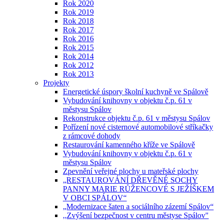
Rok 2020
Rok 2019
Rok 2018
Rok 2017
Rok 2016
Rok 2015
Rok 2014
Rok 2012
Rok 2013
Projekty
Energetické úspory školní kuchyně ve Spálově
Vybudování knihovny v objektu č.p. 61 v
městysu Spálov
Rekonstrukce objektu č.p. 61 v městysu Spálov
Pořízení nové cisternové automobilové stříkačky
z rámcové dohody
Restaurování kamenného kříže ve Spálově
Vybudování knihovny v objektu č.p. 61 v
městysu Spálov
Zpevnění veřejné plochy u mateřské plochy
„RESTAUROVÁNÍ DŘEVĚNÉ SOCHY
PANNY MARIE RŮŽENCOVÉ S JEŽÍŠKEM
V OBCI SPÁLOV“
„Modernizace šaten a sociálního zázemí Spálov“
,,Zvýšení bezpečnost v centru městyse Spálov"