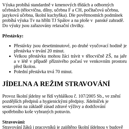
Výuka probíhá standardně v kmenových třídách a odborných
učebnách (tělocvična, dílny, učebna F a CH, počítačová učebna,
jazyková učebna, školní kuchyňka). Dle povětrnostních podmínek
probíhá výuka Tv na hřišti TJ Spálov a na ploše v panské zahradě.
Do výuky jsou zařazovány relaxační chvilky.
Přestávky:
Přestávky jsou desetiminutové, po druhé vyučovací hodině je
přestávka v trvání 20 minut.
Velkou přestávku mohou žáci trávit v tělocvičně ZŠ, na jaře
a v létě v případě příznivého počasí ve venkovním prostoru
před školou.
Polední přestávka trvá 70 minut.
JÍDELNA A REŽIM STRAVOVÁNÍ
Provoz školní jídelny se řídí vyhláškou č. 107/2005 Sb., ve znění
pozdějších předpisů a hygienickými předpisy. Jídelníček je
sestavován na základě zásad zdravé výživy a dodržování
spotřebního koše vybraných potravin.
Stravování:
Stravování žáků i pracovníků je zajištěno školní jídelnou v budově