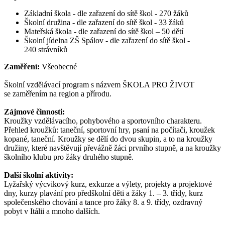
Základní škola - dle zařazení do sítě škol - 270 žáků
Školní družina - dle zařazení do sítě škol - 33 žáků
Mateřská škola - dle zařazení do sítě škol – 50 dětí
Školní jídelna ZŠ Spálov - dle zařazení do sítě škol -
240 strávníků
Zaměření:
Všeobecné
Školní vzdělávací program s názvem ŠKOLA PRO ŽIVOT
se zaměřením na region a přírodu.
Zájmové činnosti:
Kroužky vzdělávacího, pohybového a sportovního charakteru.
Přehled kroužků: taneční, sportovní hry, psaní na počítači, kroužek
kopané, taneční. Kroužky se dělí do dvou skupin, a to na kroužky
družiny, které navštěvují převážně žáci prvního stupně, a na kroužky
školního klubu pro žáky druhého stupně.
Další školní aktivity:
Lyžařský výcvikový kurz, exkurze a výlety, projekty a projektové
dny, kurzy plavání pro předškolní děti a žáky 1. – 3. třídy, kurz
společenského chování a tance pro žáky 8. a 9. třídy, ozdravný
pobyt v Itálii a mnoho dalších.