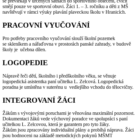
se převlékají v určených šatnách do sportovního oblečení, cvičit
smějí pouze ve sportovní obuvi. Žáci 1. – 3. ročníku a děti z MŠ
navštěvují v rámci výuky plavání plaveckou školu v Hranicích.
PRACOVNÍ VYUČOVÁNÍ
Pro potřeby pracovního vyučování slouží školní pozemek
se skleníkem a nářaďovna v prostorách panské zahrady, v budově
školy je učebna dílen.
LOGOPEDIE
Nápravě řeči dětí, školního i předškolního věku, se věnuje
logopedická asistentka paní učitelka L. Zelcová. Logopedická
poradna je umístěna v suterénu u vedlejšího vchodu do tělocvičny.
INTEGROVANÍ ŽÁCI
Žákům s vývojovými poruchami je věnována maximální pozornost.
Dokumentaci žáků vede výchovný poradce ve spolupráci s paní
učitelkou L. Zelcovou, která je garantem pro tyto žáky.
Žákům jsou zpracovány individuální plány a probíhá náprava. Žáci
jsou hodnoceni na základě metodických pokynů MŠMT