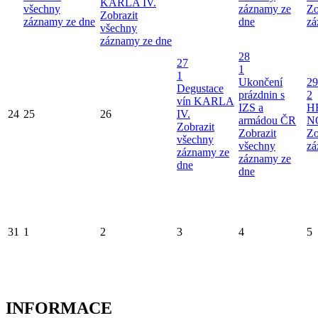
KARLA IV.
všechny
záznamy ze
Zo
Zobrazit
záznamy ze dne
dne
zá
všechny
záznamy ze dne
28
27
1
1
Ukončení
29
Degustace
prázdnin s
2
vín KARLA
IZS a
H
24
25
26
IV.
armádou ČR
N
Zobrazit
Zobrazit
Zo
všechny
všechny
zá
záznamy ze
záznamy ze
dne
dne
31
1
2
3
4
5
INFORMACE