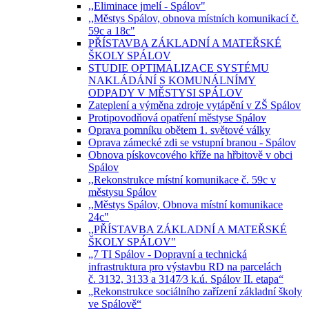
,,Eliminace jmelí - Spálov"
,,Městys Spálov, obnova místních komunikací č.
59c a 18c"
PŘÍSTAVBA ZÁKLADNÍ A MATEŘSKÉ
ŠKOLY SPÁLOV
STUDIE OPTIMALIZACE SYSTÉMU
NAKLÁDÁNÍ S KOMUNÁLNÍMY
ODPADY V MĚSTYSI SPÁLOV
Zateplení a výměna zdroje vytápění v ZŠ Spálov
Protipovodňová opatření městyse Spálov
Oprava pomníku obětem 1. světové války
Oprava zámecké zdi se vstupní branou - Spálov
Obnova pískovcového kříže na hřbitově v obci
Spálov
,,Rekonstrukce místní komunikace č. 59c v
městysu Spálov
,,Městys Spálov, Obnova místní komunikace
24c"
,,PŘÍSTAVBA ZÁKLADNÍ A MATEŘSKÉ
ŠKOLY SPÁLOV"
„7 TI Spálov - Dopravní a technická
infrastruktura pro výstavbu RD na parcelách
č. 3132, 3133 a 3147⁄3 k.ú. Spálov II. etapa“
„Rekonstrukce sociálního zařízení základní školy
ve Spálově“