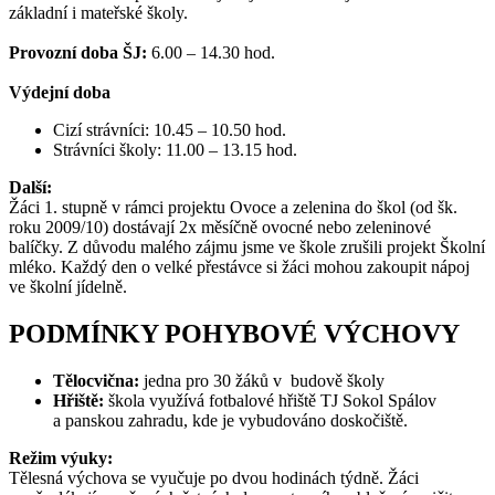
základní i mateřské školy.
Provozní doba ŠJ:
6.00 – 14.30 hod.
Výdejní doba
Cizí strávníci: 10.45 – 10.50 hod.
Strávníci školy: 11.00 – 13.15 hod.
Další:
Žáci 1. stupně v rámci projektu Ovoce a zelenina do škol (od šk.
roku 2009/10) dostávají 2x měsíčně ovocné nebo zeleninové
balíčky. Z důvodu malého zájmu jsme ve škole zrušili projekt Školní
mléko. Každý den o velké přestávce si žáci mohou zakoupit nápoj
ve školní jídelně.
PODMÍNKY POHYBOVÉ VÝCHOVY
Tělocvična:
jedna pro 30 žáků v budově školy
Hřiště:
škola využívá fotbalové hřiště TJ Sokol Spálov
a panskou zahradu, kde je vybudováno doskočiště.
Režim výuky:
Tělesná výchova se vyučuje po dvou hodinách týdně. Žáci