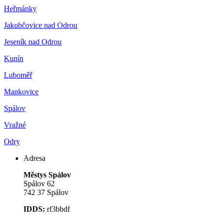
Heřmánky
Jakubčovice nad Odrou
Jeseník nad Odrou
Kunín
Luboměř
Mankovice
Spálov
Vražné
Odry
Adresa
Městys Spálov
Spálov 62
742 37 Spálov
IDDS:
rf3bbdf