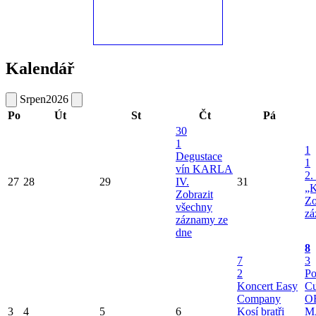
Kalendář
Srpen
2026
Po
Út
St
Čt
Pá
30
1
1
Degustace
1
vín KARLA
2.
27
28
29
IV.
31
„K
Zobrazit
Zo
všechny
zá
záznamy ze
dne
8
7
3
2
Po
Koncert Easy
Cu
Company
O
3
4
5
6
Kosí bratři
M