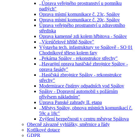
,,Úprava veřejného prostranství u pomníku
padlých"
Oprava místní komunikace č. 23c, Spálov
Oprava místní komunikace č. 20c, Spálov
Úprava veřejného prostranství u zdravotního
střediska
Oprava kamenné zdi kolem hřbitova - Spálov
,,Víceúčelové hřiště,Spálov"
Výstavba tech. infastruktury ve Spálově - SO 01
Chodníkové těleso kolem fary
,,Pekárna Spálov - rekonstrukce střechy"
,,Havarijní oprava hasičské zbrojnice Spálov -
oprava fasády"
,,Hasičská zbrojnice Spálov - rekonstrukce
střechy"
Modernizace čistírny odpadních vod Spálov
Spálov - Dopravní automobil s požárním
přívěsem nákladním"
Úprava Panské zahrady II. etapa
,,Městys Spálov, obnova místních komunikací č.
59c a 18c"
Zvýšení bezpečnosti v centru městyse Spálova
Obecně závazné vyhlášky, směrnice a řády
Kotlíkové dotace
GDPR