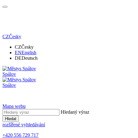
CZ
Česky
CZ
Česky
EN
English
DE
Deutsch
Spálov
Spálov
Mapa webu
Hledaný výraz
Hledat
rozšířené vyhledávání
+420 556 729 717