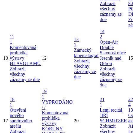
Zobrazit
8.
všechny
P
záznamy ze
D
dne
Zo
zá
14
11
2
13
1
Open-Air
1
Komentovaná
Double
Zámecký
prohlídka
Slavnost obce
kinematograf
10
výstavy
12
Jeseník nad
15
Zobrazit
HLAVOLAMŮ
Odrou
všechny
Zobrazit
Zobrazit
záznamy ze
všechny
všechny
dne
záznamy ze dne
záznamy ze
dne
19
1
18
21
22
VYPRODÁNO
1
1
4
/ /
Otevření
Letní recitál
13
Komentovaná
nového
JIŘÍ
Od
prohlídka
17
sportovního
20
SCHMITZER
ak
výstavy
areálu
Zobrazit
Af
KORUNY
Zobrazit
všechny
Le