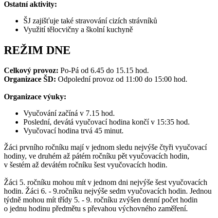
Ostatní aktivity:
ŠJ zajišťuje také stravování cizích strávníků
Využití tělocvičny a školní kuchyně
REŽIM DNE
Celkový provoz:
Po-Pá od 6.45 do 15.15 hod.
Organizace ŠD:
Odpolední provoz od 11:00 do 15:00 hod.
Organizace výuky:
Vyučování začíná v 7.15 hod.
Poslední, devátá vyučovací hodina končí v 15:35 hod.
Vyučovací hodina trvá 45 minut.
Žáci prvního ročníku mají v jednom sledu nejvýše čtyři vyučovací
hodiny, ve druhém až pátém ročníku pět vyučovacích hodin,
v šestém až devátém ročníku šest vyučovacích hodin.
Žáci 5. ročníku mohou mít v jednom dni nejvýše šest vyučovacích
hodin. Žáci 6. - 9.ročníku nejvýše sedm vyučovacích hodin. Jednou
týdně mohou mít třídy 5. - 9. ročníku zvýšen denní počet hodin
o jednu hodinu předmětu s převahou výchovného zaměření.