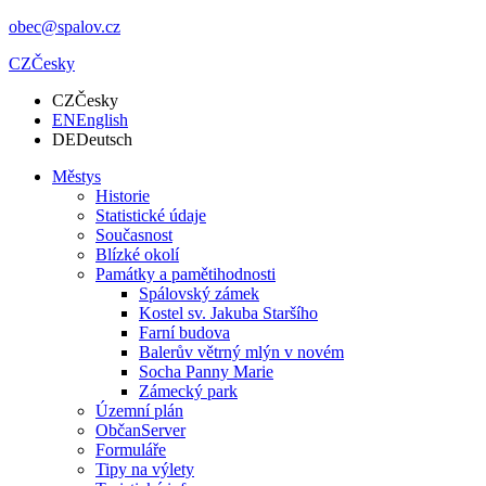
obec@spalov.cz
CZ
Česky
CZ
Česky
EN
English
DE
Deutsch
Městys
Historie
Statistické údaje
Současnost
Blízké okolí
Památky a pamětihodnosti
Spálovský zámek
Kostel sv. Jakuba Staršího
Farní budova
Balerův větrný mlýn v novém
Socha Panny Marie
Zámecký park
Územní plán
ObčanServer
Formuláře
Tipy na výlety