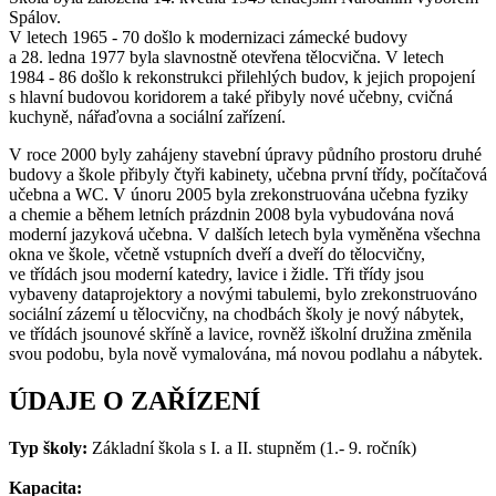
Spálov.
V letech 1965 - 70 došlo k modernizaci zámecké budovy
a 28. ledna 1977 byla slavnostně otevřena tělocvična. V letech
1984 - 86 došlo k rekonstrukci přilehlých budov, k jejich propojení
s hlavní budovou koridorem a také přibyly nové učebny, cvičná
kuchyně, nářaďovna a sociální zařízení.
V roce 2000 byly zahájeny stavební úpravy půdního prostoru druhé
budovy a škole přibyly čtyři kabinety, učebna první třídy, počítačová
učebna a WC. V únoru 2005 byla zrekonstruována učebna fyziky
a chemie a během letních prázdnin 2008 byla vybudována nová
moderní jazyková učebna. V dalších letech byla vyměněna všechna
okna ve škole, včetně vstupních dveří a dveří do tělocvičny,
ve třídách jsou moderní katedry, lavice i židle. Tři třídy jsou
vybaveny dataprojektory a novými tabulemi, bylo zrekonstruováno
sociální zázemí u tělocvičny, na chodbách školy je nový nábytek,
ve třídách jsounové skříně a lavice, rovněž iškolní družina změnila
svou podobu, byla nově vymalována, má novou podlahu a nábytek.
ÚDAJE O ZAŘÍZENÍ
Typ školy:
Základní škola s I. a II. stupněm (1.- 9. ročník)
Kapacita: