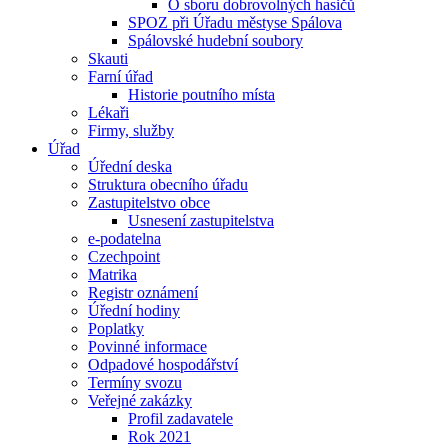
O sboru dobrovolných hasičů
SPOZ při Úřadu městyse Spálova
Spálovské hudební soubory
Skauti
Farní úřad
Historie poutního místa
Lékaři
Firmy, služby
Úřad
Úřední deska
Struktura obecního úřadu
Zastupitelstvo obce
Usnesení zastupitelstva
e-podatelna
Czechpoint
Matrika
Registr oznámení
Úřední hodiny
Poplatky
Povinné informace
Odpadové hospodářství
Termíny svozu
Veřejné zakázky
Profil zadavatele
Rok 2021