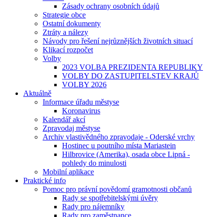
Zásady ochrany osobních údajů
Strategie obce
Ostatní dokumenty
Ztráty a nálezy
Návody pro řešení nejrůznějších životních situací
Klikací rozpočet
Volby
2023 VOLBA PREZIDENTA REPUBLIKY
VOLBY DO ZASTUPITELSTEV KRAJŮ
VOLBY 2026
Aktuálně
Informace úřadu městyse
Koronavirus
Kalendář akcí
Zpravodaj městyse
Archiv vlastivědného zpravodaje - Oderské vrchy
Hostinec u poutního místa Mariastein
Hilbrovice (Amerika), osada obce Lipná -
pohledy do minulosti
Mobilní aplikace
Praktické info
Pomoc pro právní povědomí gramotnosti občanů
Rady se spotřebitelskými úvěry
Rady pro nájemníky
Rady pro zaměstnance