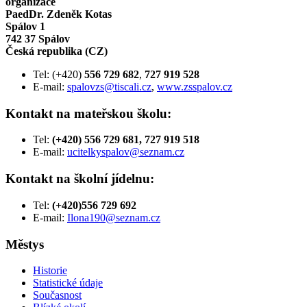
organizace
PaedDr. Zdeněk Kotas
Spálov 1
742 37 Spálov
Česká republika (CZ)
Tel: (+420)
556 729 682
,
727 919 528
E-mail:
spalovzs@tiscali.cz
,
www.zsspalov.cz
Kontakt na mateřskou školu:
Tel:
(+420) 556 729 681, 727 919 518
E-mail:
ucitelkyspalov@seznam.cz
Kontakt na školní jídelnu:
Tel:
(+420)556 729 692
E-mail:
Ilona190@seznam.cz
Městys
Historie
Statistické údaje
Současnost