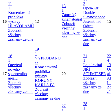
11
2
13
1
Open-Air
1
Komentovaná
Double
Zámecký
prohlídka
Slavnost obce
kinematograf
10
výstavy
12
Jeseník nad
15
Zobrazit
HLAVOLAMŮ
Odrou
všechny
Zobrazit
Zobrazit
záznamy ze
všechny
všechny
dne
záznamy ze dne
záznamy ze
dne
19
1
18
21
22
VYPRODÁNO
1
1
4
/ /
Otevření
Letní recitál
13
Komentovaná
nového
JIŘÍ
Od
prohlídka
17
sportovního
20
SCHMITZER
ak
výstavy
areálu
Zobrazit
Af
KORUNY
Zobrazit
všechny
Le
KARLA IV.
všechny
záznamy ze
Zo
Zobrazit
záznamy ze dne
dne
zá
všechny
záznamy ze dne
28
27
1
1