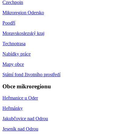
Czechpoin
Mikroregion Odersko
Poodří
Moravskoslezský kraj
Technotrasa
Nabídky práce
Mapy obce
Státní fond životního prostředí
Obce mikroregionu
Heřmanice u Oder
Heřmánky
Jakubčovice nad Odrou
Jeseník nad Odrou