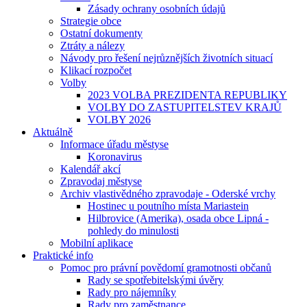
Zásady ochrany osobních údajů
Strategie obce
Ostatní dokumenty
Ztráty a nálezy
Návody pro řešení nejrůznějších životních situací
Klikací rozpočet
Volby
2023 VOLBA PREZIDENTA REPUBLIKY
VOLBY DO ZASTUPITELSTEV KRAJŮ
VOLBY 2026
Aktuálně
Informace úřadu městyse
Koronavirus
Kalendář akcí
Zpravodaj městyse
Archiv vlastivědného zpravodaje - Oderské vrchy
Hostinec u poutního místa Mariastein
Hilbrovice (Amerika), osada obce Lipná -
pohledy do minulosti
Mobilní aplikace
Praktické info
Pomoc pro právní povědomí gramotnosti občanů
Rady se spotřebitelskými úvěry
Rady pro nájemníky
Rady pro zaměstnance