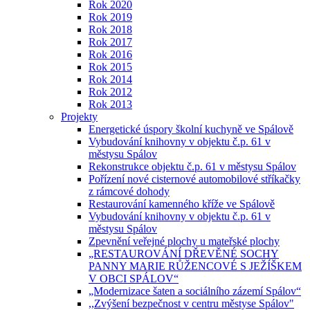
Rok 2020
Rok 2019
Rok 2018
Rok 2017
Rok 2016
Rok 2015
Rok 2014
Rok 2012
Rok 2013
Projekty
Energetické úspory školní kuchyně ve Spálově
Vybudování knihovny v objektu č.p. 61 v
městysu Spálov
Rekonstrukce objektu č.p. 61 v městysu Spálov
Pořízení nové cisternové automobilové stříkačky
z rámcové dohody
Restaurování kamenného kříže ve Spálově
Vybudování knihovny v objektu č.p. 61 v
městysu Spálov
Zpevnění veřejné plochy u mateřské plochy
„RESTAUROVÁNÍ DŘEVĚNÉ SOCHY
PANNY MARIE RŮŽENCOVÉ S JEŽÍŠKEM
V OBCI SPÁLOV“
„Modernizace šaten a sociálního zázemí Spálov“
,,Zvýšení bezpečnost v centru městyse Spálov"