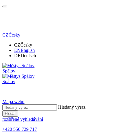
CZ
Česky
CZ
Česky
EN
English
DE
Deutsch
Spálov
Spálov
Mapa webu
Hledaný výraz
Hledat
rozšířené vyhledávání
+420 556 729 717