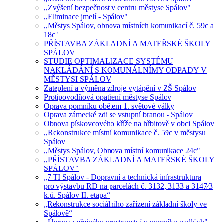
,,Zvýšení bezpečnost v centru městyse Spálov"
,,Eliminace jmelí - Spálov"
,,Městys Spálov, obnova místních komunikací č. 59c a
18c"
PŘÍSTAVBA ZÁKLADNÍ A MATEŘSKÉ ŠKOLY
SPÁLOV
STUDIE OPTIMALIZACE SYSTÉMU
NAKLÁDÁNÍ S KOMUNÁLNÍMY ODPADY V
MĚSTYSI SPÁLOV
Zateplení a výměna zdroje vytápění v ZŠ Spálov
Protipovodňová opatření městyse Spálov
Oprava pomníku obětem 1. světové války
Oprava zámecké zdi se vstupní branou - Spálov
Obnova pískovcového kříže na hřbitově v obci Spálov
,,Rekonstrukce místní komunikace č. 59c v městysu
Spálov
,,Městys Spálov, Obnova místní komunikace 24c"
,,PŘÍSTAVBA ZÁKLADNÍ A MATEŘSKÉ ŠKOLY
SPÁLOV"
„7 TI Spálov - Dopravní a technická infrastruktura
pro výstavbu RD na parcelách č. 3132, 3133 a 3147⁄3
k.ú. Spálov II. etapa“
„Rekonstrukce sociálního zařízení základní školy ve
Spálově“
,,Úprava veřejného prostranství u pomníku padlých"