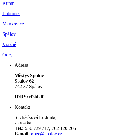
Kunín
Luboměř
Mankovice
Spálov
Vražné
Odry
Adresa
Městys Spálov
Spálov 62
742 37 Spálov
IDDS:
rf3bbdf
Kontakt
Sucháčková Ludmila,
starostka
Tel.:
556 729 717, 702 120 206
E-mail:
obec@spalov.cz