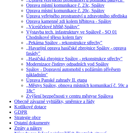
Oprava místní komunikace č. 23c, Spálov
Oprava místní komunikace č. 20c, Spálov
Úprava veřejného prostranství u zdravotního střediska
Oprava kamenné zdi kolem hřbitova - Spálov
,,Víceúčelové hřiště,Spálov"
Výstavba tech. infastruktury ve Spálově - SO 01
Chodníkové těleso kolem fary
,,Pekárna Spálov - rekonstrukce střechy"
,,Havarijní oprava hasičské zbrojnice Spálov - oprava
fasády"
,,Hasičská zbrojnice Spálov - rekonstrukce střechy"
Modernizace čistírny odpadních vod Spálov
Spálov - Dopravní automobil s požárním přívěsem
nákladním"
Úprava Panské zahrady II. etapa
,,Městys Spálov, obnova místních komunikací č. 59c a
18c"
Zvýšení bezpečnosti v centru městyse Spálova
Obecně závazné vyhlášky, směrnice a řády
Kotlíkové dotace
GDPR
Strategie obce
Ostatní dokumenty
Ztráty a nálezy