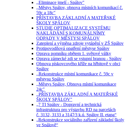
,,Eliminace jmelí - Spálov"
,,Městys Spálov, obnova místních komunikací č.
59c a 18c"
PŘÍSTAVBA ZÁKLADNÍ A MATEŘSKÉ
ŠKOLY SPÁLOV
STUDIE OPTIMALIZACE SYSTÉMU
NAKLÁDÁNÍ S KOMUNÁLNÍMY
ODPADY V MĚSTYSI SPÁLOV
Zateplení a výměna zdroje vytápění v ZŠ Spálov
Protipovodňová opatření městyse Spálov
Oprava pomníku obětem 1. světové války
Oprava zámecké zdi se vstupní branou - Spálov
Obnova pískovcového kříže na hřbitově v obci
Spálov
,,Rekonstrukce místní komunikace č. 59c v
městysu Spálov
,,Městys Spálov, Obnova místní komunikace
24c"
,,PŘÍSTAVBA ZÁKLADNÍ A MATEŘSKÉ
ŠKOLY SPÁLOV"
„7 TI Spálov - Dopravní a technická
infrastruktura pro výstavbu RD na parcelách
č. 3132, 3133 a 3147⁄3 k.ú. Spálov II. etapa“
„Rekonstrukce sociálního zařízení základní školy
ve Spálově“