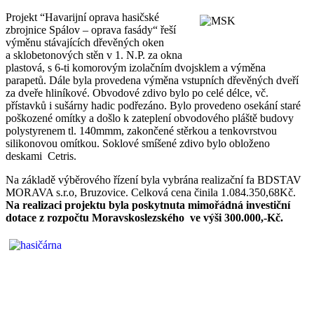
Projekt “Havarijní oprava hasičské
zbrojnice Spálov – oprava fasády“ řeší
výměnu stávajících dřevěných oken
a sklobetonových stěn v 1. N.P. za okna
plastová, s 6-ti komorovým izolačním dvojsklem a výměna
parapetů. Dále byla provedena výměna vstupních dřevěných dveří
za dveře hliníkové. Obvodové zdivo bylo po celé délce, vč.
přístavků i sušárny hadic podřezáno. Bylo provedeno osekání staré
poškozené omítky a došlo k zateplení obvodového pláště budovy
polystyrenem tl. 140mmm, zakončené stěrkou a tenkovrstvou
silikonovou omítkou. Soklové smíšené zdivo bylo obloženo
deskami Cetris.
Na základě výběrového řízení byla vybrána realizační fa BDSTAV
MORAVA s.r.o, Bruzovice. Celková cena činila 1.084.350,68Kč.
Na realizaci projektu byla poskytnuta mimořádná investiční
dotace z rozpočtu Moravskoslezského ve výši 300.000,-Kč.