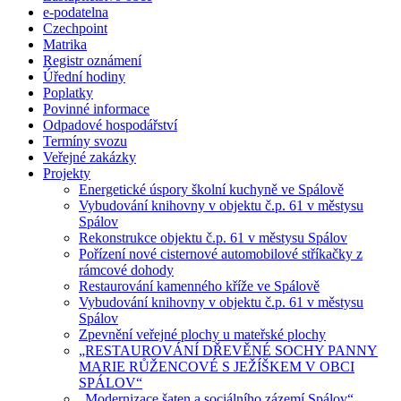
e-podatelna
Czechpoint
Matrika
Registr oznámení
Úřední hodiny
Poplatky
Povinné informace
Odpadové hospodářství
Termíny svozu
Veřejné zakázky
Projekty
Energetické úspory školní kuchyně ve Spálově
Vybudování knihovny v objektu č.p. 61 v městysu
Spálov
Rekonstrukce objektu č.p. 61 v městysu Spálov
Pořízení nové cisternové automobilové stříkačky z
rámcové dohody
Restaurování kamenného kříže ve Spálově
Vybudování knihovny v objektu č.p. 61 v městysu
Spálov
Zpevnění veřejné plochy u mateřské plochy
„RESTAUROVÁNÍ DŘEVĚNÉ SOCHY PANNY
MARIE RŮŽENCOVÉ S JEŽÍŠKEM V OBCI
SPÁLOV“
„Modernizace šaten a sociálního zázemí Spálov“