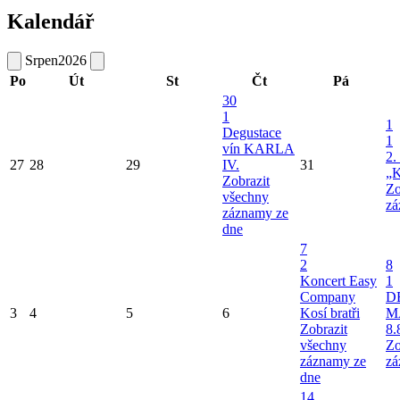
Kalendář
Srpen
2026
Po
Út
St
Čt
Pá
30
1
1
Degustace
1
vín KARLA
2.
27
28
29
IV.
31
„K
Zobrazit
Zo
všechny
zá
záznamy ze
dne
7
2
8
Koncert Easy
1
Company
D
3
4
5
6
Kosí bratři
M
Zobrazit
8.
všechny
Zo
záznamy ze
zá
dne
14