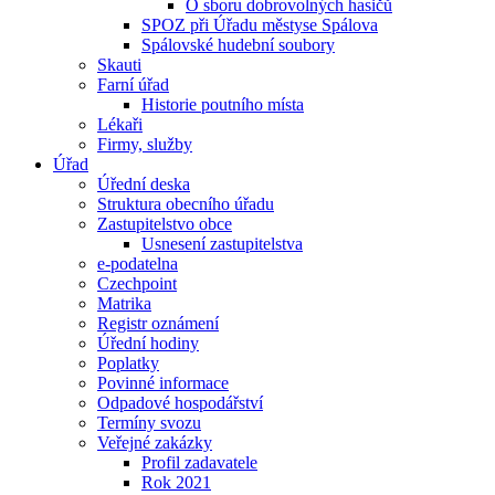
O sboru dobrovolných hasičů
SPOZ při Úřadu městyse Spálova
Spálovské hudební soubory
Skauti
Farní úřad
Historie poutního místa
Lékaři
Firmy, služby
Úřad
Úřední deska
Struktura obecního úřadu
Zastupitelstvo obce
Usnesení zastupitelstva
e-podatelna
Czechpoint
Matrika
Registr oznámení
Úřední hodiny
Poplatky
Povinné informace
Odpadové hospodářství
Termíny svozu
Veřejné zakázky
Profil zadavatele
Rok 2021