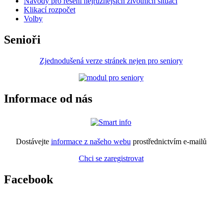
Návody pro řešení nejrůznějších životních situací
Klikací rozpočet
Volby
Senioři
Zjednodušená verze stránek nejen pro seniory
Informace od nás
Dostávejte
informace z našeho webu
prostřednictvím e-mailů
Chci se zaregistrovat
Facebook