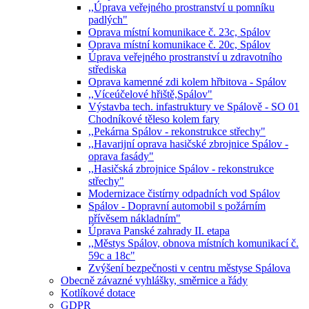
,,Úprava veřejného prostranství u pomníku
padlých"
Oprava místní komunikace č. 23c, Spálov
Oprava místní komunikace č. 20c, Spálov
Úprava veřejného prostranství u zdravotního
střediska
Oprava kamenné zdi kolem hřbitova - Spálov
,,Víceúčelové hřiště,Spálov"
Výstavba tech. infastruktury ve Spálově - SO 01
Chodníkové těleso kolem fary
,,Pekárna Spálov - rekonstrukce střechy"
,,Havarijní oprava hasičské zbrojnice Spálov -
oprava fasády"
,,Hasičská zbrojnice Spálov - rekonstrukce
střechy"
Modernizace čistírny odpadních vod Spálov
Spálov - Dopravní automobil s požárním
přívěsem nákladním"
Úprava Panské zahrady II. etapa
,,Městys Spálov, obnova místních komunikací č.
59c a 18c"
Zvýšení bezpečnosti v centru městyse Spálova
Obecně závazné vyhlášky, směrnice a řády
Kotlíkové dotace
GDPR