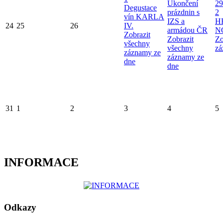
Ukončení
29
Degustace
prázdnin s
2
vín KARLA
IZS a
H
24
25
26
IV.
armádou ČR
N
Zobrazit
Zobrazit
Zo
všechny
všechny
zá
záznamy ze
záznamy ze
dne
dne
31
1
2
3
4
5
INFORMACE
Odkazy