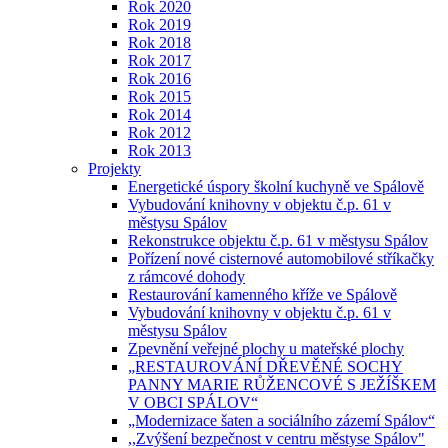
Rok 2020
Rok 2019
Rok 2018
Rok 2017
Rok 2016
Rok 2015
Rok 2014
Rok 2012
Rok 2013
Projekty
Energetické úspory školní kuchyně ve Spálově
Vybudování knihovny v objektu č.p. 61 v
městysu Spálov
Rekonstrukce objektu č.p. 61 v městysu Spálov
Pořízení nové cisternové automobilové stříkačky
z rámcové dohody
Restaurování kamenného kříže ve Spálově
Vybudování knihovny v objektu č.p. 61 v
městysu Spálov
Zpevnění veřejné plochy u mateřské plochy
„RESTAUROVÁNÍ DŘEVĚNÉ SOCHY
PANNY MARIE RŮŽENCOVÉ S JEŽÍŠKEM
V OBCI SPÁLOV“
„Modernizace šaten a sociálního zázemí Spálov“
,,Zvýšení bezpečnost v centru městyse Spálov"