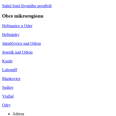
Státní fond životního prostředí
Obce mikroregionu
Heřmanice u Oder
Heřmánky
Jakubčovice nad Odrou
Jeseník nad Odrou
Kunín
Luboměř
Mankovice
Spálov
Vražné
Odry
Adresa