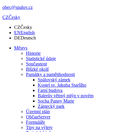
obec@spalov.cz
CZ
Česky
CZ
Česky
EN
English
DE
Deutsch
Městys
Historie
Statistické údaje
Současnost
Blízké okolí
Památky a pamětihodnosti
Spálovský zámek
Kostel sv. Jakuba Staršího
Farní budova
Balerův větrný mlýn v novém
Socha Panny Marie
Zámecký park
Územní plán
ObčanServer
Formuláře
Tipy na výlety