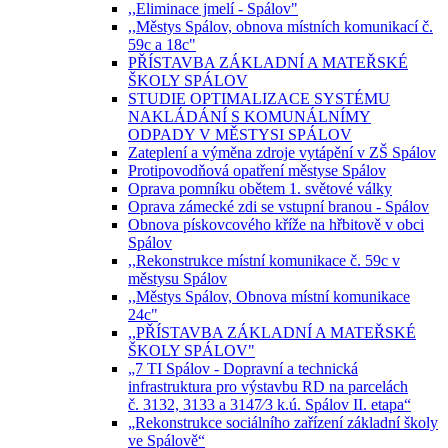
,,Eliminace jmelí - Spálov"
,,Městys Spálov, obnova místních komunikací č.
59c a 18c"
PŘÍSTAVBA ZÁKLADNÍ A MATEŘSKÉ
ŠKOLY SPÁLOV
STUDIE OPTIMALIZACE SYSTÉMU
NAKLÁDÁNÍ S KOMUNÁLNÍMY
ODPADY V MĚSTYSI SPÁLOV
Zateplení a výměna zdroje vytápění v ZŠ Spálov
Protipovodňová opatření městyse Spálov
Oprava pomníku obětem 1. světové války
Oprava zámecké zdi se vstupní branou - Spálov
Obnova pískovcového kříže na hřbitově v obci
Spálov
,,Rekonstrukce místní komunikace č. 59c v
městysu Spálov
,,Městys Spálov, Obnova místní komunikace
24c"
,,PŘÍSTAVBA ZÁKLADNÍ A MATEŘSKÉ
ŠKOLY SPÁLOV"
„7 TI Spálov - Dopravní a technická
infrastruktura pro výstavbu RD na parcelách
č. 3132, 3133 a 3147⁄3 k.ú. Spálov II. etapa“
„Rekonstrukce sociálního zařízení základní školy
ve Spálově“