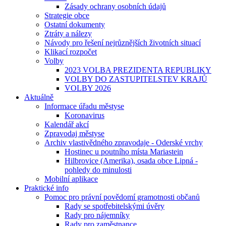
Zásady ochrany osobních údajů
Strategie obce
Ostatní dokumenty
Ztráty a nálezy
Návody pro řešení nejrůznějších životních situací
Klikací rozpočet
Volby
2023 VOLBA PREZIDENTA REPUBLIKY
VOLBY DO ZASTUPITELSTEV KRAJŮ
VOLBY 2026
Aktuálně
Informace úřadu městyse
Koronavirus
Kalendář akcí
Zpravodaj městyse
Archiv vlastivědného zpravodaje - Oderské vrchy
Hostinec u poutního místa Mariastein
Hilbrovice (Amerika), osada obce Lipná -
pohledy do minulosti
Mobilní aplikace
Praktické info
Pomoc pro právní povědomí gramotnosti občanů
Rady se spotřebitelskými úvěry
Rady pro nájemníky
Rady pro zaměstnance