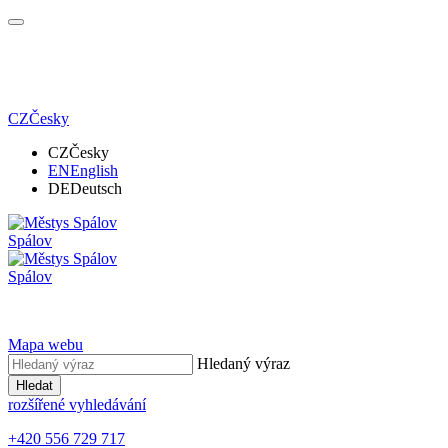
CZ
Česky
CZ
Česky
EN
English
DE
Deutsch
Spálov
Spálov
Mapa webu
Hledaný výraz
Hledat
rozšířené vyhledávání
+420 556 729 717