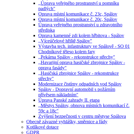
,,Úprava veřejného prostranství u pomníku
padlých"
Oprava místní komunikace č. 23c, Spálov
Oprava místní komunikace č. 20c, Spálov
Úprava veřejného prostranství u zdravotního
střediska
Oprava kamenné zdi kolem hřbitova - Spálov
,,Víceúčelové hřiště,Spálov"
Výstavba tech. infastruktury ve Spálově - SO 01
Chodníkové těleso kolem fary
,,Pekárna Spálov - rekonstrukce střechy"
,,Havarijní oprava hasičské zbrojnice Spálov -
oprava fasády"
,,Hasičská zbrojnice Spálov - rekonstrukce
střechy"
Modernizace čistírny odpadních vod Spálov
Spálov - Dopravní automobil s požárním
přívěsem nákladním"
Úprava Panské zahrady II. etapa
,,Městys Spálov, obnova místních komunikací č.
59c a 18c"
Zvýšení bezpečnosti v centru městyse Spálova
Obecně závazné vyhlášky, směrnice a řády
Kotlíkové dotace
GDPR