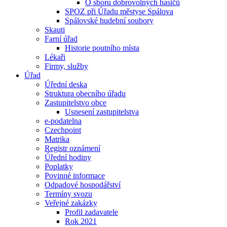
O sboru dobrovolných hasičů
SPOZ při Úřadu městyse Spálova
Spálovské hudební soubory
Skauti
Farní úřad
Historie poutního místa
Lékaři
Firmy, služby
Úřad
Úřední deska
Struktura obecního úřadu
Zastupitelstvo obce
Usnesení zastupitelstva
e-podatelna
Czechpoint
Matrika
Registr oznámení
Úřední hodiny
Poplatky
Povinné informace
Odpadové hospodářství
Termíny svozu
Veřejné zakázky
Profil zadavatele
Rok 2021