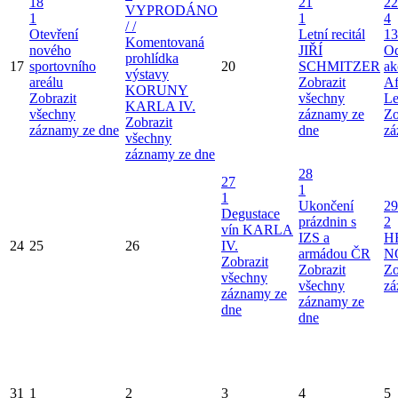
18
21
22
VYPRODÁNO
1
1
4
/ /
Otevření
Letní recitál
13
Komentovaná
nového
JIŘÍ
Od
prohlídka
17
sportovního
20
SCHMITZER
ak
výstavy
areálu
Zobrazit
Af
KORUNY
Zobrazit
všechny
Le
KARLA IV.
všechny
záznamy ze
Zo
Zobrazit
záznamy ze dne
dne
zá
všechny
záznamy ze dne
28
27
1
1
Ukončení
29
Degustace
prázdnin s
2
vín KARLA
IZS a
H
24
25
26
IV.
armádou ČR
N
Zobrazit
Zobrazit
Zo
všechny
všechny
zá
záznamy ze
záznamy ze
dne
dne
31
1
2
3
4
5