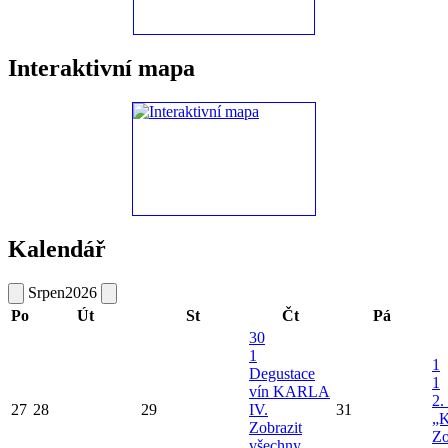
Interaktivní mapa
Kalendář
Srpen
2026
Po
Út
St
Čt
Pá
30
1
1
Degustace
1
vín KARLA
2.
27
28
29
IV.
31
„K
Zobrazit
Zo
všechny