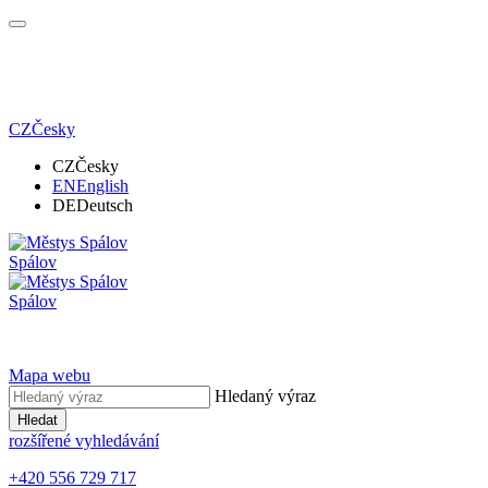
CZ
Česky
CZ
Česky
EN
English
DE
Deutsch
Spálov
Spálov
Mapa webu
Hledaný výraz
Hledat
rozšířené vyhledávání
+420 556 729 717