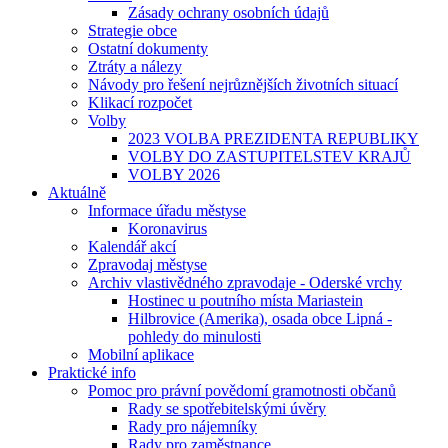
Zásady ochrany osobních údajů
Strategie obce
Ostatní dokumenty
Ztráty a nálezy
Návody pro řešení nejrůznějších životních situací
Klikací rozpočet
Volby
2023 VOLBA PREZIDENTA REPUBLIKY
VOLBY DO ZASTUPITELSTEV KRAJŮ
VOLBY 2026
Aktuálně
Informace úřadu městyse
Koronavirus
Kalendář akcí
Zpravodaj městyse
Archiv vlastivědného zpravodaje - Oderské vrchy
Hostinec u poutního místa Mariastein
Hilbrovice (Amerika), osada obce Lipná -
pohledy do minulosti
Mobilní aplikace
Praktické info
Pomoc pro právní povědomí gramotnosti občanů
Rady se spotřebitelskými úvěry
Rady pro nájemníky
Rady pro zaměstnance