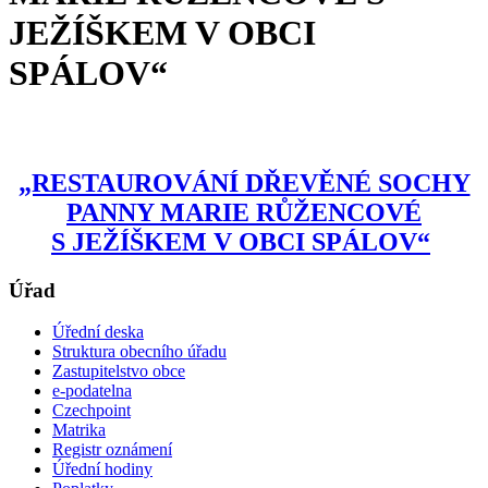
JEŽÍŠKEM V OBCI
SPÁLOV“
„RESTAUROVÁNÍ DŘEVĚNÉ SOCHY
PANNY MARIE RŮŽENCOVÉ
S JEŽÍŠKEM V OBCI SPÁLOV“
Úřad
Úřední deska
Struktura obecního úřadu
Zastupitelstvo obce
e-podatelna
Czechpoint
Matrika
Registr oznámení
Úřední hodiny