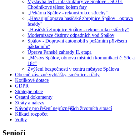
Výstavba tech. infastruktury ve Spálově - SO 01
Chodníkové těleso kolem fary
,,Pekárna Spálov - rekonstrukce střechy"
,,Havarijní oprava hasičské zbrojnice Spálov - oprava
fasády"
,,Hasičská zbrojnice Spálov - rekonstrukce střechy"
Modernizace čistírny odpadních vod Spálov
Spálov - Dopravní automobil s požárním přívěsem
nákladním"
Úprava Panské zahrady II. etapa
,,Městys Spálov, obnova místních komunikací č. 59c a
18c"
Zvýšení bezpečnosti v centru městyse Spálova
Obecně závazné vyhlášky, směrnice a řády
Kotlíkové dotace
GDPR
Strategie obce
Ostatní dokumenty
Ztráty a nálezy
Návody pro řešení nejrůznějších životních situací
Klikací rozpočet
Volby
Senioři