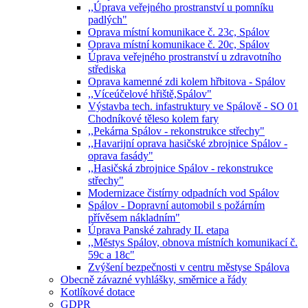
,,Úprava veřejného prostranství u pomníku
padlých"
Oprava místní komunikace č. 23c, Spálov
Oprava místní komunikace č. 20c, Spálov
Úprava veřejného prostranství u zdravotního
střediska
Oprava kamenné zdi kolem hřbitova - Spálov
,,Víceúčelové hřiště,Spálov"
Výstavba tech. infastruktury ve Spálově - SO 01
Chodníkové těleso kolem fary
,,Pekárna Spálov - rekonstrukce střechy"
,,Havarijní oprava hasičské zbrojnice Spálov -
oprava fasády"
,,Hasičská zbrojnice Spálov - rekonstrukce
střechy"
Modernizace čistírny odpadních vod Spálov
Spálov - Dopravní automobil s požárním
přívěsem nákladním"
Úprava Panské zahrady II. etapa
,,Městys Spálov, obnova místních komunikací č.
59c a 18c"
Zvýšení bezpečnosti v centru městyse Spálova
Obecně závazné vyhlášky, směrnice a řády
Kotlíkové dotace
GDPR