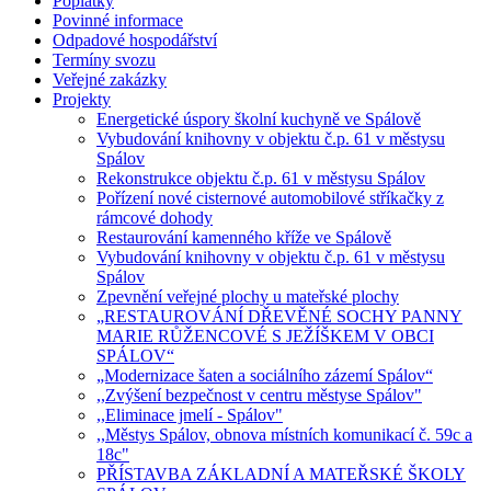
Poplatky
Povinné informace
Odpadové hospodářství
Termíny svozu
Veřejné zakázky
Projekty
Energetické úspory školní kuchyně ve Spálově
Vybudování knihovny v objektu č.p. 61 v městysu
Spálov
Rekonstrukce objektu č.p. 61 v městysu Spálov
Pořízení nové cisternové automobilové stříkačky z
rámcové dohody
Restaurování kamenného kříže ve Spálově
Vybudování knihovny v objektu č.p. 61 v městysu
Spálov
Zpevnění veřejné plochy u mateřské plochy
„RESTAUROVÁNÍ DŘEVĚNÉ SOCHY PANNY
MARIE RŮŽENCOVÉ S JEŽÍŠKEM V OBCI
SPÁLOV“
„Modernizace šaten a sociálního zázemí Spálov“
,,Zvýšení bezpečnost v centru městyse Spálov"
,,Eliminace jmelí - Spálov"
,,Městys Spálov, obnova místních komunikací č. 59c a
18c"
PŘÍSTAVBA ZÁKLADNÍ A MATEŘSKÉ ŠKOLY