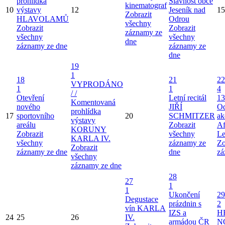
prohlídka
Slavnost obce
kinematograf
10
výstavy
12
Jeseník nad
15
Zobrazit
HLAVOLAMŮ
Odrou
všechny
Zobrazit
Zobrazit
záznamy ze
všechny
všechny
dne
záznamy ze dne
záznamy ze
dne
19
1
18
21
22
VYPRODÁNO
1
1
4
/ /
Otevření
Letní recitál
13
Komentovaná
nového
JIŘÍ
Od
prohlídka
17
sportovního
20
SCHMITZER
ak
výstavy
areálu
Zobrazit
Af
KORUNY
Zobrazit
všechny
Le
KARLA IV.
všechny
záznamy ze
Zo
Zobrazit
záznamy ze dne
dne
zá
všechny
záznamy ze dne
28
27
1
1
Ukončení
29
Degustace
prázdnin s
2
vín KARLA
IZS a
H
24
25
26
IV.
armádou ČR
N