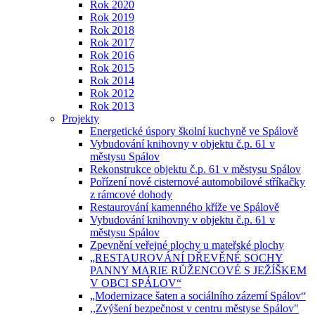
Rok 2020
Rok 2019
Rok 2018
Rok 2017
Rok 2016
Rok 2015
Rok 2014
Rok 2012
Rok 2013
Projekty
Energetické úspory školní kuchyně ve Spálově
Vybudování knihovny v objektu č.p. 61 v
městysu Spálov
Rekonstrukce objektu č.p. 61 v městysu Spálov
Pořízení nové cisternové automobilové stříkačky
z rámcové dohody
Restaurování kamenného kříže ve Spálově
Vybudování knihovny v objektu č.p. 61 v
městysu Spálov
Zpevnění veřejné plochy u mateřské plochy
„RESTAUROVÁNÍ DŘEVĚNÉ SOCHY
PANNY MARIE RŮŽENCOVÉ S JEŽÍŠKEM
V OBCI SPÁLOV“
„Modernizace šaten a sociálního zázemí Spálov“
,,Zvýšení bezpečnost v centru městyse Spálov"