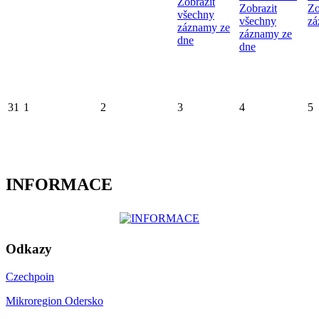
Zobrazit
Zobrazit
Zo
všechny
všechny
zá
záznamy ze
záznamy ze
dne
dne
31
1
2
3
4
5
INFORMACE
Odkazy
Czechpoin
Mikroregion Odersko