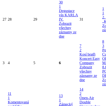
30
1
1
Degustace
1
vín KARLA
2.
27
28
29
IV.
31
„K
Zobrazit
Zo
všechny
zá
záznamy ze
dne
8
7
3
2
Po
Kosí bratři
Cu
Koncert Easy
O
3
4
5
6
Company
M
Zobrazit
8.
všechny
P
záznamy ze
D
dne
Zo
zá
14
11
2
13
1
Open-Air
1
Komentovaná
Double
Zámecký