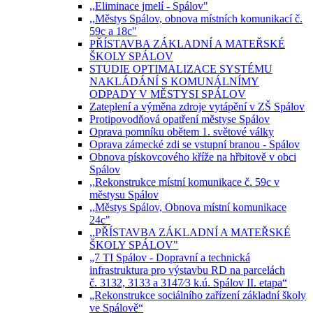
,,Eliminace jmelí - Spálov"
,,Městys Spálov, obnova místních komunikací č.
59c a 18c"
PŘÍSTAVBA ZÁKLADNÍ A MATEŘSKÉ
ŠKOLY SPÁLOV
STUDIE OPTIMALIZACE SYSTÉMU
NAKLÁDÁNÍ S KOMUNÁLNÍMY
ODPADY V MĚSTYSI SPÁLOV
Zateplení a výměna zdroje vytápění v ZŠ Spálov
Protipovodňová opatření městyse Spálov
Oprava pomníku obětem 1. světové války
Oprava zámecké zdi se vstupní branou - Spálov
Obnova pískovcového kříže na hřbitově v obci
Spálov
,,Rekonstrukce místní komunikace č. 59c v
městysu Spálov
,,Městys Spálov, Obnova místní komunikace
24c"
,,PŘÍSTAVBA ZÁKLADNÍ A MATEŘSKÉ
ŠKOLY SPÁLOV"
„7 TI Spálov - Dopravní a technická
infrastruktura pro výstavbu RD na parcelách
č. 3132, 3133 a 3147⁄3 k.ú. Spálov II. etapa“
„Rekonstrukce sociálního zařízení základní školy
ve Spálově“