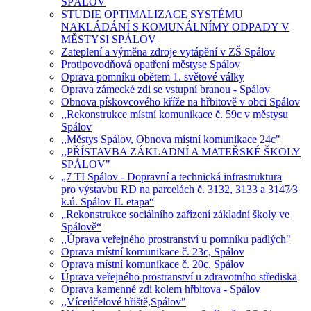
SPÁLOV
STUDIE OPTIMALIZACE SYSTÉMU
NAKLÁDÁNÍ S KOMUNÁLNÍMY ODPADY V
MĚSTYSI SPÁLOV
Zateplení a výměna zdroje vytápění v ZŠ Spálov
Protipovodňová opatření městyse Spálov
Oprava pomníku obětem 1. světové války
Oprava zámecké zdi se vstupní branou - Spálov
Obnova pískovcového kříže na hřbitově v obci Spálov
,,Rekonstrukce místní komunikace č. 59c v městysu
Spálov
,,Městys Spálov, Obnova místní komunikace 24c"
,,PŘÍSTAVBA ZÁKLADNÍ A MATEŘSKÉ ŠKOLY
SPÁLOV"
„7 TI Spálov - Dopravní a technická infrastruktura
pro výstavbu RD na parcelách č. 3132, 3133 a 3147⁄3
k.ú. Spálov II. etapa“
„Rekonstrukce sociálního zařízení základní školy ve
Spálově“
,,Úprava veřejného prostranství u pomníku padlých"
Oprava místní komunikace č. 23c, Spálov
Oprava místní komunikace č. 20c, Spálov
Úprava veřejného prostranství u zdravotního střediska
Oprava kamenné zdi kolem hřbitova - Spálov
,,Víceúčelové hřiště,Spálov"