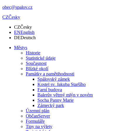
obec@spalov.cz
CZ
Česky
CZ
Česky
EN
English
DE
Deutsch
Městys
Historie
Statistické údaje
Současnost
Blízké okolí
Památky a pamětihodnosti
Spálovský zámek
Kostel sv. Jakuba Staršího
Farní budova
Balerův větrný mlýn v novém
Socha Panny Marie
Zámecký park
Územní plán
ObčanServer
Formuláře
Tipy na výlety