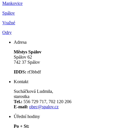
Mankovice
Spálov
Vražné
Odry
Adresa
Městys Spálov
Spálov 62
742 37 Spálov
IDDS:
rf3bbdf
Kontakt
Sucháčková Ludmila,
starostka
Tel.:
556 729 717, 702 120 206
E-mail:
obec@spalov.cz
Úřední hodiny
Po + St: