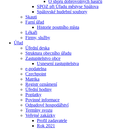
O sboru dobrovolných hasičů
SPOZ při Úřadu městyse Spálova
Spálovské hudební soubory
Skauti
Farní úřad
Historie poutního místa
Lékaři
Firmy, služby
Úřad
Úřední deska
Struktura obecního úřadu
Zastupitelstvo obce
Usnesení zastupitelstva
e-podatelna
Czechpoint
Matrika
Registr oznámení
Úřední hodiny
Poplatky
Povinné informace
Odpadové hospodářství
Termíny svozu
Veřejné zakázky
Profil zadavatele
Rok 2021