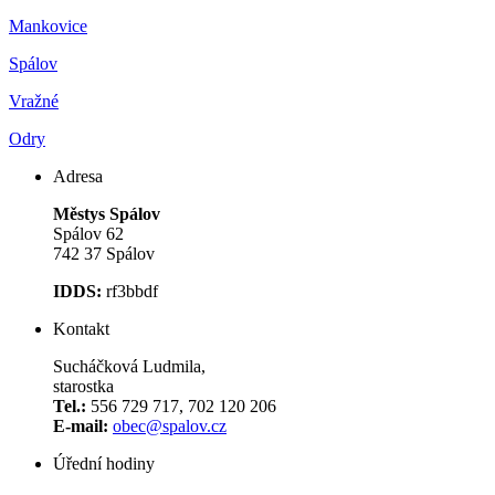
Mankovice
Spálov
Vražné
Odry
Adresa
Městys Spálov
Spálov 62
742 37 Spálov
IDDS:
rf3bbdf
Kontakt
Sucháčková Ludmila,
starostka
Tel.:
556 729 717, 702 120 206
E-mail:
obec@spalov.cz
Úřední hodiny