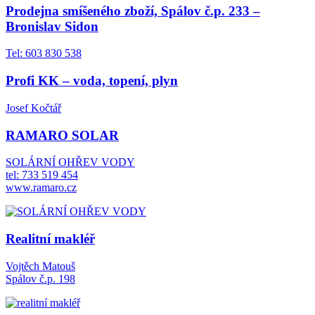
Prodejna smíšeného zboží, Spálov č.p. 233 –
Bronislav Sidon
Tel: 603 830 538
Profi KK – voda, topení, plyn
Josef Kočtář
RAMARO SOLAR
SOLÁRNÍ OHŘEV VODY
tel: 733 519 454
www.ramaro.cz
Realitní makléř
Vojtěch Matouš
Spálov č.p. 198