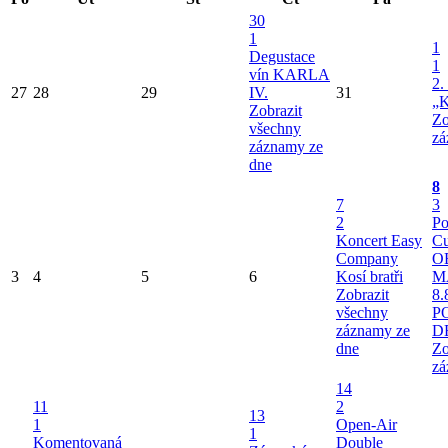
30
1
1
Degustace
1
vín KARLA
2.
27
28
29
IV.
31
„K
Zobrazit
Zo
všechny
zá
záznamy ze
dne
8
7
3
2
Po
Koncert Easy
Cu
Company
O
3
4
5
6
Kosí bratři
M
Zobrazit
8.
všechny
P
záznamy ze
D
dne
Zo
zá
14
11
2
13
1
Open-Air
1
Komentovaná
Double