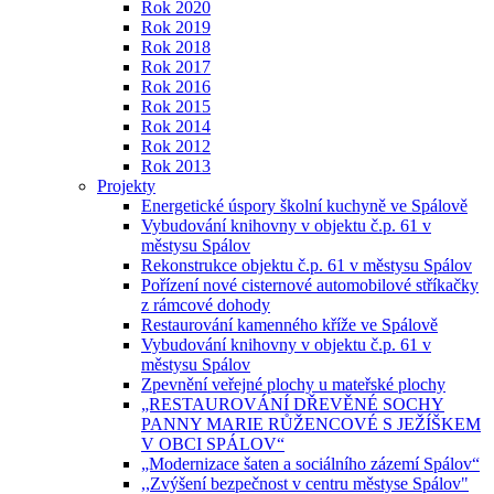
Rok 2020
Rok 2019
Rok 2018
Rok 2017
Rok 2016
Rok 2015
Rok 2014
Rok 2012
Rok 2013
Projekty
Energetické úspory školní kuchyně ve Spálově
Vybudování knihovny v objektu č.p. 61 v
městysu Spálov
Rekonstrukce objektu č.p. 61 v městysu Spálov
Pořízení nové cisternové automobilové stříkačky
z rámcové dohody
Restaurování kamenného kříže ve Spálově
Vybudování knihovny v objektu č.p. 61 v
městysu Spálov
Zpevnění veřejné plochy u mateřské plochy
„RESTAUROVÁNÍ DŘEVĚNÉ SOCHY
PANNY MARIE RŮŽENCOVÉ S JEŽÍŠKEM
V OBCI SPÁLOV“
„Modernizace šaten a sociálního zázemí Spálov“
,,Zvýšení bezpečnost v centru městyse Spálov"