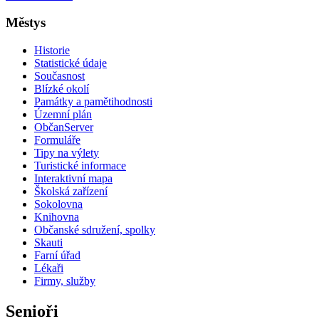
Městys
Historie
Statistické údaje
Současnost
Blízké okolí
Památky a pamětihodnosti
Územní plán
ObčanServer
Formuláře
Tipy na výlety
Turistické informace
Interaktivní mapa
Školská zařízení
Sokolovna
Knihovna
Občanské sdružení, spolky
Skauti
Farní úřad
Lékaři
Firmy, služby
Senioři