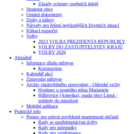
Zásady ochrany osobních údajů
Strategie obce
Ostatní dokumenty
Ztráty a nálezy
Návody pro řešení nejrůznějších životních situací
Klikací rozpočet
Volby
2023 VOLBA PREZIDENTA REPUBLIKY
VOLBY DO ZASTUPITELSTEV KRAJŮ
VOLBY 2026
Aktuálně
Informace úřadu městyse
Koronavirus
Kalendář akcí
Zpravodaj městyse
Archiv vlastivědného zpravodaje - Oderské vrchy
Hostinec u poutního místa Mariastein
Hilbrovice (Amerika), osada obce Lipná -
pohledy do minulosti
Mobilní aplikace
Praktické info
Pomoc pro právní povědomí gramotnosti občanů
Rady se spotřebitelskými úvěry
Rady pro nájemníky
Rady pro zaměstnance