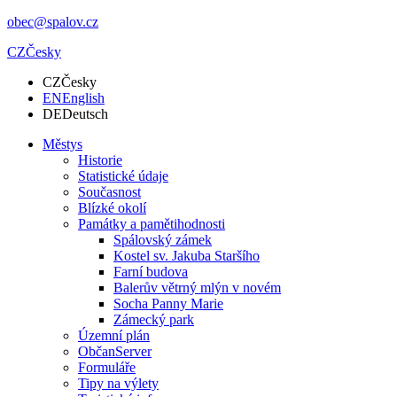
obec@spalov.cz
CZ
Česky
CZ
Česky
EN
English
DE
Deutsch
Městys
Historie
Statistické údaje
Současnost
Blízké okolí
Památky a pamětihodnosti
Spálovský zámek
Kostel sv. Jakuba Staršího
Farní budova
Balerův větrný mlýn v novém
Socha Panny Marie
Zámecký park
Územní plán
ObčanServer
Formuláře
Tipy na výlety