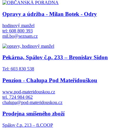
Opravy a údržba - Milan Botek - Odry
hodinový manžel
tel: 608 800 393
mil.bo@seznam.cz
Pekárna, Spálov č.p. 233 – Bronislav Sidon
Tel: 603 830 538
Penzion - Chalupa Pod Mateřídouškou
www.pod-materidouskou.cz
tel. 724 984 062
chalupa@pod-materidouskou.cz
Prodejna smíšeného zboží
Spálov č.p. 213 – fi.COOP