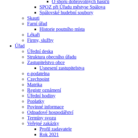
O sboru dobrovolných hasičů
SPOZ při Úřadu městyse Spálova
Spálovské hudební soubory
Skauti
Farní úřad
Historie poutního místa
Lékaři
Firmy, služby
Úřad
Úřední deska
Struktura obecního úřadu
Zastupitelstvo obce
Usnesení zastupitelstva
e-podatelna
Czechpoint
Matrika
Registr oznámení
Úřední hodiny
Poplatky
Povinné informace
Odpadové hospodářství
Termíny svozu
Veřejné zakázky
Profil zadavatele
Rok 2021