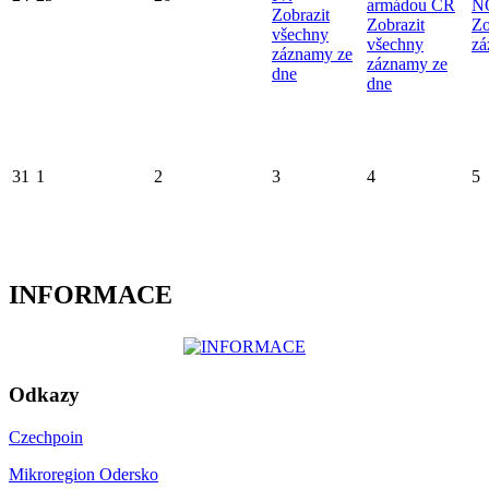
armádou ČR
N
Zobrazit
Zobrazit
Zo
všechny
všechny
zá
záznamy ze
záznamy ze
dne
dne
31
1
2
3
4
5
INFORMACE
Odkazy
Czechpoin
Mikroregion Odersko