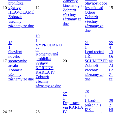
Zámecký
prohlídka
Slavnost obce
kinematograf
10
výstavy
12
Jeseník nad
15
Zobrazit
HLAVOLAMŮ
Odrou
všechny
Zobrazit
Zobrazit
záznamy ze
všechny
všechny
dne
záznamy ze dne
záznamy ze
dne
19
1
18
21
22
VYPRODÁNO
1
1
4
/ /
Otevření
Letní recitál
13
Komentovaná
nového
JIŘÍ
Od
prohlídka
17
sportovního
20
SCHMITZER
ak
výstavy
areálu
Zobrazit
Af
KORUNY
Zobrazit
všechny
Le
KARLA IV.
všechny
záznamy ze
Zo
Zobrazit
záznamy ze dne
dne
zá
všechny
záznamy ze dne
28
27
1
1
Ukončení
29
Degustace
prázdnin s
2
vín KARLA
IZS a
H
24
25
26
IV.