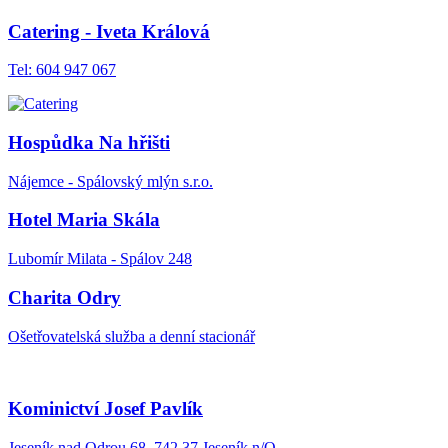
Catering - Iveta Králová
Tel: 604 947 067
Hospůdka Na hřišti
Nájemce - Spálovský mlýn s.r.o.
Hotel Maria Skála
Lubomír Milata - Spálov 248
Charita Odry
Ošetřovatelská služba a denní stacionář
Kominictví Josef Pavlík
Jeseník nad Odrou 68, 742 37 Jeseník n/O