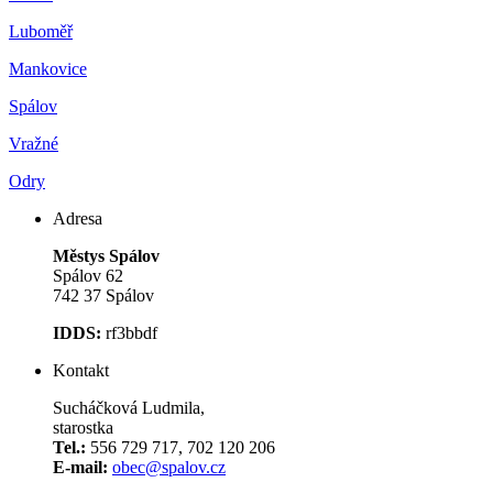
Luboměř
Mankovice
Spálov
Vražné
Odry
Adresa
Městys Spálov
Spálov 62
742 37 Spálov
IDDS:
rf3bbdf
Kontakt
Sucháčková Ludmila,
starostka
Tel.:
556 729 717, 702 120 206
E-mail:
obec@spalov.cz