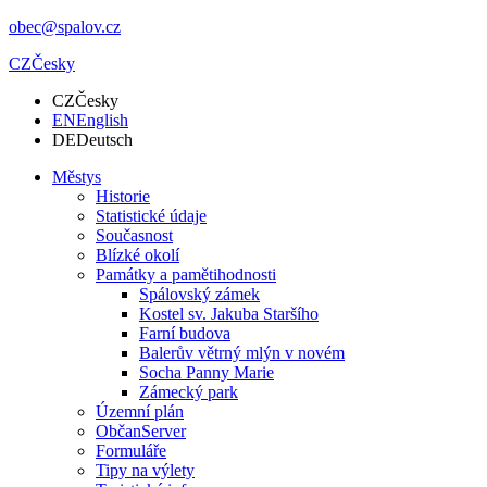
obec@spalov.cz
CZ
Česky
CZ
Česky
EN
English
DE
Deutsch
Městys
Historie
Statistické údaje
Současnost
Blízké okolí
Památky a pamětihodnosti
Spálovský zámek
Kostel sv. Jakuba Staršího
Farní budova
Balerův větrný mlýn v novém
Socha Panny Marie
Zámecký park
Územní plán
ObčanServer
Formuláře
Tipy na výlety