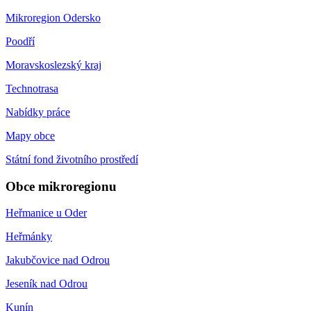
Mikroregion Odersko
Poodří
Moravskoslezský kraj
Technotrasa
Nabídky práce
Mapy obce
Státní fond životního prostředí
Obce mikroregionu
Heřmanice u Oder
Heřmánky
Jakubčovice nad Odrou
Jeseník nad Odrou
Kunín