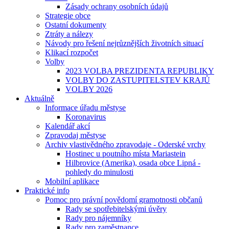
Zásady ochrany osobních údajů
Strategie obce
Ostatní dokumenty
Ztráty a nálezy
Návody pro řešení nejrůznějších životních situací
Klikací rozpočet
Volby
2023 VOLBA PREZIDENTA REPUBLIKY
VOLBY DO ZASTUPITELSTEV KRAJŮ
VOLBY 2026
Aktuálně
Informace úřadu městyse
Koronavirus
Kalendář akcí
Zpravodaj městyse
Archiv vlastivědného zpravodaje - Oderské vrchy
Hostinec u poutního místa Mariastein
Hilbrovice (Amerika), osada obce Lipná -
pohledy do minulosti
Mobilní aplikace
Praktické info
Pomoc pro právní povědomí gramotnosti občanů
Rady se spotřebitelskými úvěry
Rady pro nájemníky
Rady pro zaměstnance