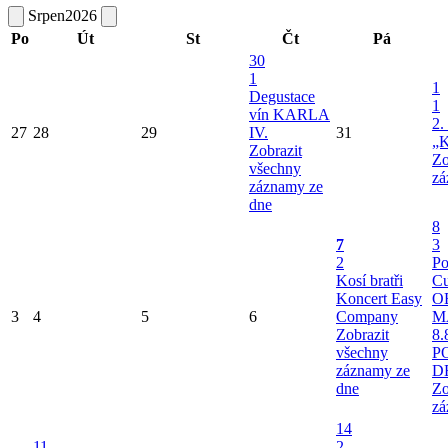
Srpen
2026
Po
Út
St
Čt
Pá
30
1
1
Degustace
1
vín KARLA
2.
27
28
29
IV.
31
„K
Zobrazit
Zo
všechny
zá
záznamy ze
dne
8
7
3
2
Po
Kosí bratři
Cu
Koncert Easy
O
3
4
5
6
Company
M
Zobrazit
8.
všechny
P
záznamy ze
D
dne
Zo
zá
14
11
2