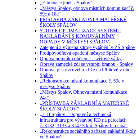
,,Eliminace jmelí - Spálov"
,,Městys Spálov, obnova místních komunikací č.
59c a 18c"
PŘÍSTAVBA ZÁKLADNÍ A MATEŘSKÉ
ŠKOLY SPÁLOV
STUDIE OPTIMALIZACE SYSTÉMU
NAKLÁDÁNÍ S KOMUNÁLNÍMY
ODPADY V MĚSTYSI SPÁLOV
Zateplení a výměna zdroje vytápění v ZŠ Spálov
Protipovodňová opatření městyse Spálov
Oprava pomníku obětem 1. světové války
Oprava zámecké zdi se vstupní branou - Spálov
Obnova pískovcového kříže na hřbitově v obci
Spálov
,,Rekonstrukce místní komunikace č. 59c v
městysu Spálov
,,Městys Spálov, Obnova místní komunikace
24c"
,,PŘÍSTAVBA ZÁKLADNÍ A MATEŘSKÉ
ŠKOLY SPÁLOV"
„7 TI Spálov - Dopravní a technická
infrastruktura pro výstavbu RD na parcelách
č. 3132, 3133 a 3147⁄3 k.ú. Spálov II. etapa“
„Rekonstrukce sociálního zařízení základní školy
ve Spálově“