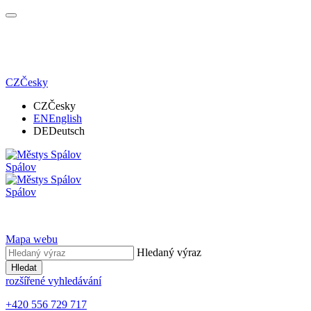
CZ
Česky
CZ
Česky
EN
English
DE
Deutsch
Spálov
Spálov
Mapa webu
Hledaný výraz
Hledat
rozšířené vyhledávání
+420 556 729 717