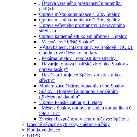
,,Úprava veřejného prostranství u pomníku
padlých"
Oprava místní komunikace č. 23c, Spálov
Oprava místní komunikace č. 20c, Spálov
Úprava veřejného prostranství u zdravotního
střediska
Oprava kamenné zdi kolem hřbitova - Spálov
,,Víceúčelové hřiště,Spálov"
Výstavba tech. infastruktury ve Spálově - SO 01
Chodníkové těleso kolem fary
,,Pekárna Spálov - rekonstrukce střechy"
,,Havarijní oprava hasičské zbrojnice Spálov -
oprava fasády"
,,Hasičská zbrojnice Spálov - rekonstrukce
střechy"
Modernizace čistírny odpadních vod Spálov
Spálov - Dopravní automobil s požárním
přívěsem nákladním"
Úprava Panské zahrady II. etapa
,,Městys Spálov, obnova místních komunikací č.
59c a 18c"
Zvýšení bezpečnosti v centru městyse Spálova
Obecně závazné vyhlášky, směrnice a řády
Kotlíkové dotace
GDPR