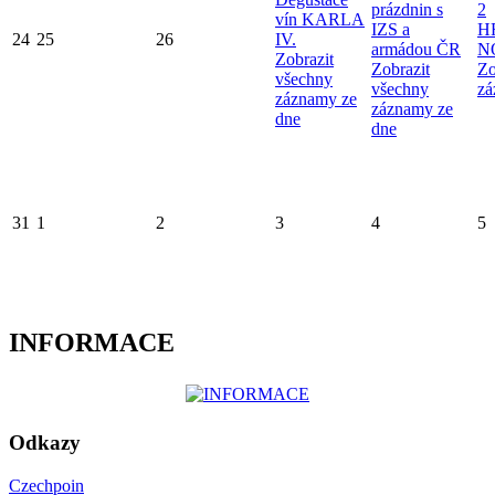
prázdnin s
2
vín KARLA
IZS a
H
24
25
26
IV.
armádou ČR
N
Zobrazit
Zobrazit
Zo
všechny
všechny
zá
záznamy ze
záznamy ze
dne
dne
31
1
2
3
4
5
INFORMACE
Odkazy
Czechpoin