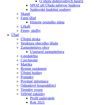
O sboru dobrovolných hasičů
SPOZ při Úřadu městyse Spálova
Spálovské hudební soubory
Skauti
Farní úřad
Historie poutního místa
Lékaři
Firmy, služby
Úřad
Úřední deska
Struktura obecního úřadu
Zastupitelstvo obce
Usnesení zastupitelstva
e-podatelna
Czechpoint
Matrika
Registr oznámení
Úřední hodiny
Poplatky
Povinné informace
Odpadové hospodářství
Termíny svozu
Veřejné zakázky
Profil zadavatele
Rok 2021