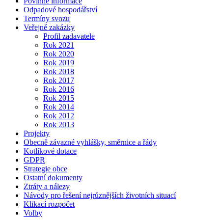
Povinné informace
Odpadové hospodářství
Termíny svozu
Veřejné zakázky
Profil zadavatele
Rok 2021
Rok 2020
Rok 2019
Rok 2018
Rok 2017
Rok 2016
Rok 2015
Rok 2014
Rok 2012
Rok 2013
Projekty
Obecně závazné vyhlášky, směrnice a řády
Kotlíkové dotace
GDPR
Strategie obce
Ostatní dokumenty
Ztráty a nálezy
Návody pro řešení nejrůznějších životních situací
Klikací rozpočet
Volby