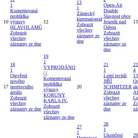
13
1
Open-Air
1
Komentovaná
Double
Zámecký
prohlídka
Slavnost obce
kinematograf
10
výstavy
12
Jeseník nad
15
Zobrazit
HLAVOLAMŮ
Odrou
všechny
Zobrazit
Zobrazit
záznamy ze
všechny
všechny
dne
záznamy ze dne
záznamy ze
dne
19
1
18
21
22
VYPRODÁNO
1
1
4
/ /
Otevření
Letní recitál
13
Komentovaná
nového
JIŘÍ
Od
prohlídka
17
sportovního
20
SCHMITZER
ak
výstavy
areálu
Zobrazit
Af
KORUNY
Zobrazit
všechny
Le
KARLA IV.
všechny
záznamy ze
Zo
Zobrazit
záznamy ze dne
dne
zá
všechny
záznamy ze dne
28
27
1
1
Ukončení
29
Degustace