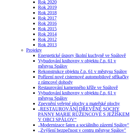
Rok 2020
Rok 2019
Rok 2018
Rok 2017
Rok 2016
Rok 2015
Rok 2014
Rok 2012
Rok 2013
Projekty
Energetické úspory školní kuchyně ve Spálově
Vybudování knihovny v objektu č.p. 61 v
městysu Spálov
Rekonstrukce objektu č.p. 61 v městysu Spálov
Pořízení nové cisternové automobilové stříkačky
z rámcové dohody
Restaurování kamenného kříže ve Spálově
Vybudování knihovny v objektu č.p. 61 v
městysu Spálov
Zpevnění veřejné plochy u mateřské plochy
„RESTAUROVÁNÍ DŘEVĚNÉ SOCHY
PANNY MARIE RŮŽENCOVÉ S JEŽÍŠKEM
V OBCI SPÁLOV“
„Modernizace šaten a sociálního zázemí Spálov“
,,Zvýšení bezpečnost v centru městyse Spálov"