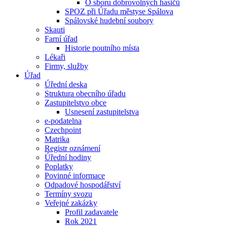
O sboru dobrovolných hasičů
SPOZ při Úřadu městyse Spálova
Spálovské hudební soubory
Skauti
Farní úřad
Historie poutního místa
Lékaři
Firmy, služby
Úřad
Úřední deska
Struktura obecního úřadu
Zastupitelstvo obce
Usnesení zastupitelstva
e-podatelna
Czechpoint
Matrika
Registr oznámení
Úřední hodiny
Poplatky
Povinné informace
Odpadové hospodářství
Termíny svozu
Veřejné zakázky
Profil zadavatele
Rok 2021