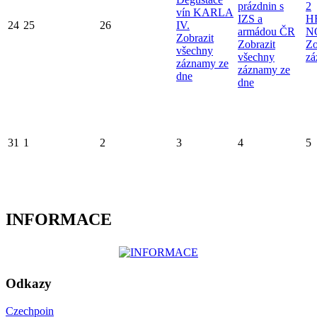
prázdnin s
2
vín KARLA
IZS a
H
24
25
26
IV.
armádou ČR
N
Zobrazit
Zobrazit
Zo
všechny
všechny
zá
záznamy ze
záznamy ze
dne
dne
31
1
2
3
4
5
INFORMACE
Odkazy
Czechpoin