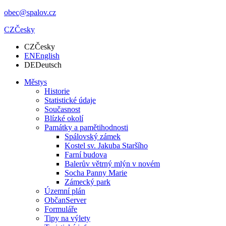
obec@spalov.cz
CZ
Česky
CZ
Česky
EN
English
DE
Deutsch
Městys
Historie
Statistické údaje
Současnost
Blízké okolí
Památky a pamětihodnosti
Spálovský zámek
Kostel sv. Jakuba Staršího
Farní budova
Balerův větrný mlýn v novém
Socha Panny Marie
Zámecký park
Územní plán
ObčanServer
Formuláře
Tipy na výlety