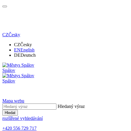
CZ
Česky
CZ
Česky
EN
English
DE
Deutsch
Spálov
Spálov
Mapa webu
Hledaný výraz
Hledat
rozšířené vyhledávání
+420 556 729 717