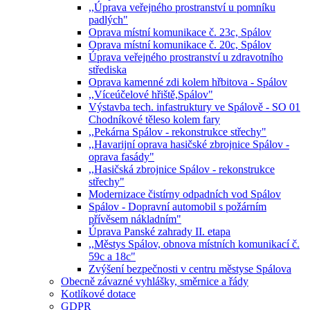
,,Úprava veřejného prostranství u pomníku
padlých"
Oprava místní komunikace č. 23c, Spálov
Oprava místní komunikace č. 20c, Spálov
Úprava veřejného prostranství u zdravotního
střediska
Oprava kamenné zdi kolem hřbitova - Spálov
,,Víceúčelové hřiště,Spálov"
Výstavba tech. infastruktury ve Spálově - SO 01
Chodníkové těleso kolem fary
,,Pekárna Spálov - rekonstrukce střechy"
,,Havarijní oprava hasičské zbrojnice Spálov -
oprava fasády"
,,Hasičská zbrojnice Spálov - rekonstrukce
střechy"
Modernizace čistírny odpadních vod Spálov
Spálov - Dopravní automobil s požárním
přívěsem nákladním"
Úprava Panské zahrady II. etapa
,,Městys Spálov, obnova místních komunikací č.
59c a 18c"
Zvýšení bezpečnosti v centru městyse Spálova
Obecně závazné vyhlášky, směrnice a řády
Kotlíkové dotace
GDPR