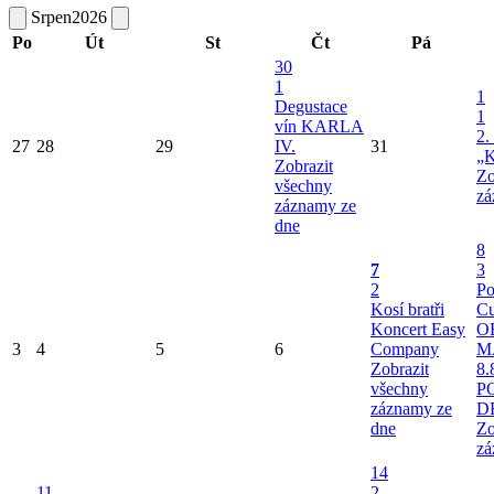
Srpen
2026
Po
Út
St
Čt
Pá
30
1
1
Degustace
1
vín KARLA
2.
27
28
29
IV.
31
„K
Zobrazit
Zo
všechny
zá
záznamy ze
dne
8
7
3
2
Po
Kosí bratři
Cu
Koncert Easy
O
3
4
5
6
Company
M
Zobrazit
8.
všechny
P
záznamy ze
D
dne
Zo
zá
14
11
2