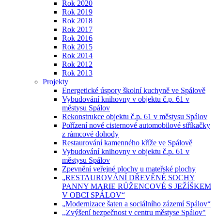
Rok 2020
Rok 2019
Rok 2018
Rok 2017
Rok 2016
Rok 2015
Rok 2014
Rok 2012
Rok 2013
Projekty
Energetické úspory školní kuchyně ve Spálově
Vybudování knihovny v objektu č.p. 61 v
městysu Spálov
Rekonstrukce objektu č.p. 61 v městysu Spálov
Pořízení nové cisternové automobilové stříkačky
z rámcové dohody
Restaurování kamenného kříže ve Spálově
Vybudování knihovny v objektu č.p. 61 v
městysu Spálov
Zpevnění veřejné plochy u mateřské plochy
„RESTAUROVÁNÍ DŘEVĚNÉ SOCHY
PANNY MARIE RŮŽENCOVÉ S JEŽÍŠKEM
V OBCI SPÁLOV“
„Modernizace šaten a sociálního zázemí Spálov“
,,Zvýšení bezpečnost v centru městyse Spálov"