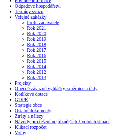
Povinné informace
Odpadové hospodářství
Termíny svozu
Veřejné zakázky
Profil zadavatele
Rok 2021
Rok 2020
Rok 2019
Rok 2018
Rok 2017
Rok 2016
Rok 2015
Rok 2014
Rok 2012
Rok 2013
Projekty
Obecně závazné vyhlášky, směrnice a řády
Kotlíkové dotace
GDPR
Strategie obce
Ostatní dokumenty
Ztráty a nálezy
Návody pro řešení nejrůznějších životních situací
Klikací rozpočet
Volby