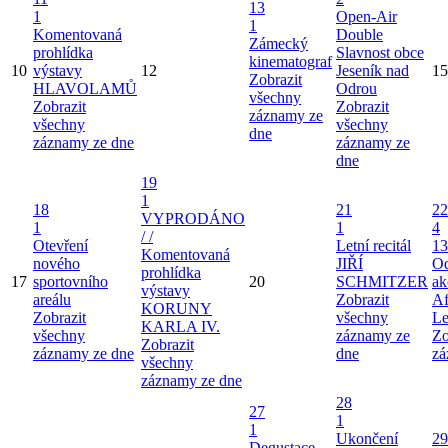
13
1
Open-Air
1
Komentovaná
Double
Zámecký
prohlídka
Slavnost obce
kinematograf
10
výstavy
12
Jeseník nad
15
Zobrazit
HLAVOLAMŮ
Odrou
všechny
Zobrazit
Zobrazit
záznamy ze
všechny
všechny
dne
záznamy ze dne
záznamy ze
dne
19
1
18
21
22
VYPRODÁNO
1
1
4
/ /
Otevření
Letní recitál
13
Komentovaná
nového
JIŘÍ
Od
prohlídka
17
sportovního
20
SCHMITZER
ak
výstavy
areálu
Zobrazit
Af
KORUNY
Zobrazit
všechny
Le
KARLA IV.
všechny
záznamy ze
Zo
Zobrazit
záznamy ze dne
dne
zá
všechny
záznamy ze dne
28
27
1
1
Ukončení
29
Degustace