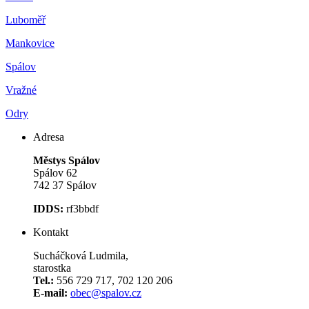
Luboměř
Mankovice
Spálov
Vražné
Odry
Adresa
Městys Spálov
Spálov 62
742 37 Spálov
IDDS:
rf3bbdf
Kontakt
Sucháčková Ludmila,
starostka
Tel.:
556 729 717, 702 120 206
E-mail:
obec@spalov.cz