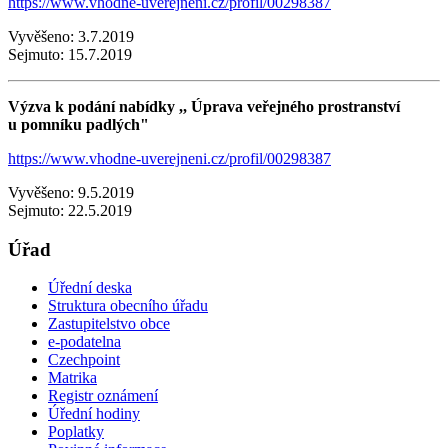
https://www.vhodne-uverejneni.cz/profil/00298387
Vyvěšeno: 3.7.2019
Sejmuto: 15.7.2019
Výzva k podání nabídky ,, Úprava veřejného prostranství
u pomníku padlých"
https://www.vhodne-uverejneni.cz/profil/00298387
Vyvěšeno: 9.5.2019
Sejmuto: 22.5.2019
Úřad
Úřední deska
Struktura obecního úřadu
Zastupitelstvo obce
e-podatelna
Czechpoint
Matrika
Registr oznámení
Úřední hodiny
Poplatky