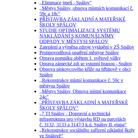
,,Eliminace jmelí - Spálov"
,,Městys Spálov, obnova místních komunikací č.
59c a 18c"
PŘÍSTAVBA ZÁKLADNÍ A MATEŘSKÉ
ŠKOLY SPÁLOV
STUDIE OPTIMALIZACE SYSTÉMU
NAKLÁDÁNÍ S KOMUNÁLNÍMY
ODPADY V MĚSTYSI SPÁLOV
Zateplení a výměna zdroje vytápění v ZŠ Spálov
Protipovodňová opatření městyse Spálov
Oprava pomníku obětem 1. světové války
Oprava zámecké zdi se vstupní branou - Spálov
Obnova pískovcového kříže na hřbitově v obci
Spálov
,,Rekonstrukce místní komunikace č. 59c v
městysu Spálov
,,Městys Spálov, Obnova místní komunikace
24c"
,,PŘÍSTAVBA ZÁKLADNÍ A MATEŘSKÉ
ŠKOLY SPÁLOV"
„7 TI Spálov - Dopravní a technická
infrastruktura pro výstavbu RD na parcelách
č. 3132, 3133 a 3147⁄3 k.ú. Spálov II. etapa“
„Rekonstrukce sociálního zařízení základní školy
ve Spálově“