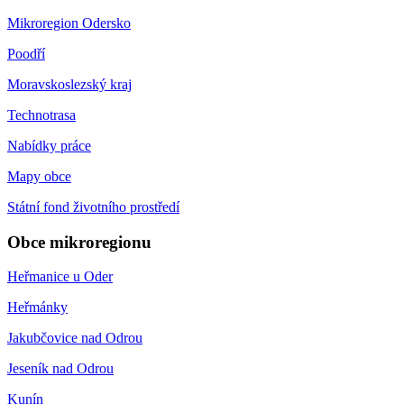
Mikroregion Odersko
Poodří
Moravskoslezský kraj
Technotrasa
Nabídky práce
Mapy obce
Státní fond životního prostředí
Obce mikroregionu
Heřmanice u Oder
Heřmánky
Jakubčovice nad Odrou
Jeseník nad Odrou
Kunín