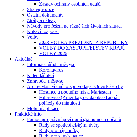
Zásady ochrany osobních údajů
Strategie obce
Ostatní dokumenty
Ztráty a nálezy
Návody pro řešení nejrůznějších životních situací
Klikací rozpočet
Volby
2023 VOLBA PREZIDENTA REPUBLIKY
VOLBY DO ZASTUPITELSTEV KRAJŮ
VOLBY 2026
Aktuálně
Informace úřadu městyse
Koronavirus
Kalendář akcí
Zpravodaj městyse
Archiv vlastivědného zpravodaje - Oderské vrchy
Hostinec u poutního místa Mariastein
Hilbrovice (Amerika), osada obce Lipná -
pohledy do minulosti
Mobilní aplikace
Praktické info
Pomoc pro právní povědomí gramotnosti občanů
Rady se spotřebitelskými úvěry
Rady pro nájemníky
Rady pro zaměstnance