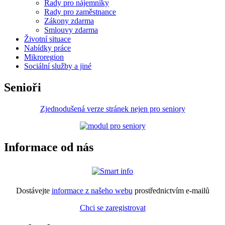
Rady pro nájemníky
Rady pro zaměstnance
Zákony zdarma
Smlouvy zdarma
Životní situace
Nabídky práce
Mikroregion
Sociální služby a jiné
Senioři
Zjednodušená verze stránek nejen pro seniory
Informace od nás
Dostávejte
informace z našeho webu
prostřednictvím e-mailů
Chci se zaregistrovat