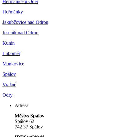
Heřmanice u Oder
Heřmánky
Jakubčovice nad Odrou
Jeseník nad Odrou
Kunín
Luboměř
Mankovice
Spálov
Vražné
Odry
Adresa
Městys Spálov
Spálov 62
742 37 Spálov