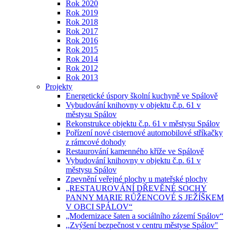
Rok 2020
Rok 2019
Rok 2018
Rok 2017
Rok 2016
Rok 2015
Rok 2014
Rok 2012
Rok 2013
Projekty
Energetické úspory školní kuchyně ve Spálově
Vybudování knihovny v objektu č.p. 61 v
městysu Spálov
Rekonstrukce objektu č.p. 61 v městysu Spálov
Pořízení nové cisternové automobilové stříkačky
z rámcové dohody
Restaurování kamenného kříže ve Spálově
Vybudování knihovny v objektu č.p. 61 v
městysu Spálov
Zpevnění veřejné plochy u mateřské plochy
„RESTAUROVÁNÍ DŘEVĚNÉ SOCHY
PANNY MARIE RŮŽENCOVÉ S JEŽÍŠKEM
V OBCI SPÁLOV“
„Modernizace šaten a sociálního zázemí Spálov“
,,Zvýšení bezpečnost v centru městyse Spálov"