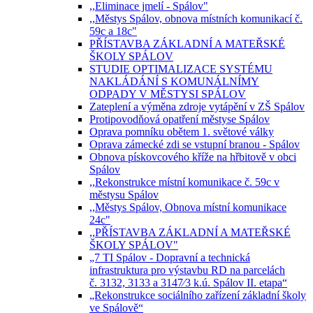
,,Eliminace jmelí - Spálov"
,,Městys Spálov, obnova místních komunikací č.
59c a 18c"
PŘÍSTAVBA ZÁKLADNÍ A MATEŘSKÉ
ŠKOLY SPÁLOV
STUDIE OPTIMALIZACE SYSTÉMU
NAKLÁDÁNÍ S KOMUNÁLNÍMY
ODPADY V MĚSTYSI SPÁLOV
Zateplení a výměna zdroje vytápění v ZŠ Spálov
Protipovodňová opatření městyse Spálov
Oprava pomníku obětem 1. světové války
Oprava zámecké zdi se vstupní branou - Spálov
Obnova pískovcového kříže na hřbitově v obci
Spálov
,,Rekonstrukce místní komunikace č. 59c v
městysu Spálov
,,Městys Spálov, Obnova místní komunikace
24c"
,,PŘÍSTAVBA ZÁKLADNÍ A MATEŘSKÉ
ŠKOLY SPÁLOV"
„7 TI Spálov - Dopravní a technická
infrastruktura pro výstavbu RD na parcelách
č. 3132, 3133 a 3147⁄3 k.ú. Spálov II. etapa“
„Rekonstrukce sociálního zařízení základní školy
ve Spálově“