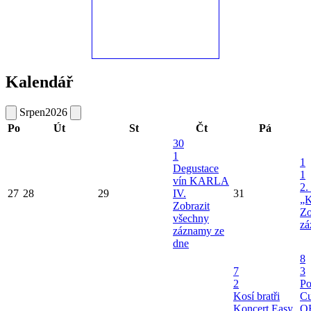
Kalendář
Srpen
2026
Po
Út
St
Čt
Pá
30
1
1
Degustace
1
vín KARLA
2.
27
28
29
IV.
31
„K
Zobrazit
Zo
všechny
zá
záznamy ze
dne
8
7
3
2
Po
Kosí bratři
Cu
Koncert Easy
O