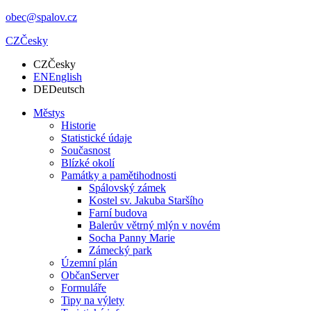
obec@spalov.cz
CZ
Česky
CZ
Česky
EN
English
DE
Deutsch
Městys
Historie
Statistické údaje
Současnost
Blízké okolí
Památky a pamětihodnosti
Spálovský zámek
Kostel sv. Jakuba Staršího
Farní budova
Balerův větrný mlýn v novém
Socha Panny Marie
Zámecký park
Územní plán
ObčanServer
Formuláře
Tipy na výlety