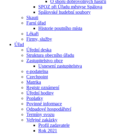
O sboru dobrovolných hasičů
SPOZ při Úřadu městyse Spálova
Spálovské hudební soubory
Skauti
Farní úřad
Historie poutního místa
Lékaři
Firmy, služby
Úřad
Úřední deska
Struktura obecního úřadu
Zastupitelstvo obce
Usnesení zastupitelstva
e-podatelna
Czechpoint
Matrika
Registr oznámení
Úřední hodiny
Poplatky
Povinné informace
Odpadové hospodářství
Termíny svozu
Veřejné zakázky
Profil zadavatele
Rok 2021