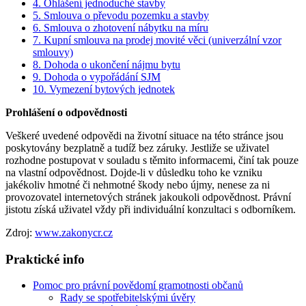
4. Ohlášení jednoduché stavby
5. Smlouva o převodu pozemku a stavby
6. Smlouva o zhotovení nábytku na míru
7. Kupní smlouva na prodej movité věci (univerzální vzor
smlouvy)
8. Dohoda o ukončení nájmu bytu
9. Dohoda o vypořádání SJM
10. Vymezení bytových jednotek
Prohlášení o odpovědnosti
Veškeré uvedené odpovědi na životní situace na této stránce jsou
poskytovány bezplatně a tudíž bez záruky. Jestliže se uživatel
rozhodne postupovat v souladu s těmito informacemi, činí tak pouze
na vlastní odpovědnost. Dojde-li v důsledku toho ke vzniku
jakékoliv hmotné či nehmotné škody nebo újmy, nenese za ni
provozovatel internetových stránek jakoukoli odpovědnost. Právní
jistotu získá uživatel vždy při individuální konzultaci s odborníkem.
Zdroj:
www.zakonycr.cz
Praktické info
Pomoc pro právní povědomí gramotnosti občanů
Rady se spotřebitelskými úvěry