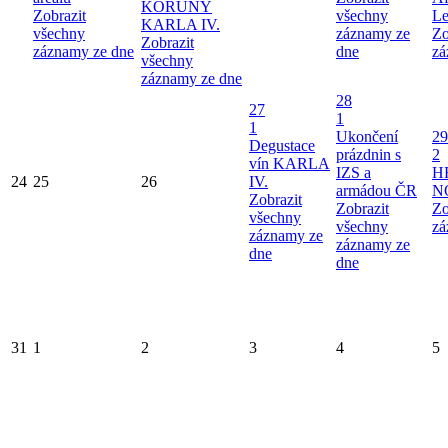
KORUNY
Zobrazit
všechny
Le
KARLA IV.
všechny
záznamy ze
Zo
Zobrazit
záznamy ze dne
dne
zá
všechny
záznamy ze dne
28
27
1
1
Ukončení
29
Degustace
prázdnin s
2
vín KARLA
IZS a
H
24
25
26
IV.
armádou ČR
N
Zobrazit
Zobrazit
Zo
všechny
všechny
zá
záznamy ze
záznamy ze
dne
dne
31
1
2
3
4
5