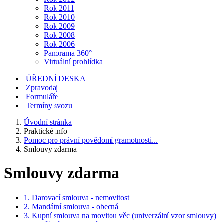
Rok 2011
Rok 2010
Rok 2009
Rok 2008
Rok 2006
Panorama 360°
Virtuální prohlídka
ÚŘEDNÍ DESKA
Zpravodaj
Formuláře
Termíny svozu
Úvodní stránka
Praktické info
Pomoc pro právní povědomí gramotnosti...
Smlouvy zdarma
Smlouvy zdarma
1. Darovací smlouva - nemovitost
2. Mandátní smlouva - obecná
3. Kupní smlouva na movitou věc (univerzální vzor smlouvy)