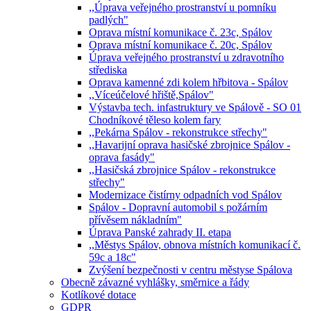
,,Úprava veřejného prostranství u pomníku
padlých"
Oprava místní komunikace č. 23c, Spálov
Oprava místní komunikace č. 20c, Spálov
Úprava veřejného prostranství u zdravotního
střediska
Oprava kamenné zdi kolem hřbitova - Spálov
,,Víceúčelové hřiště,Spálov"
Výstavba tech. infastruktury ve Spálově - SO 01
Chodníkové těleso kolem fary
,,Pekárna Spálov - rekonstrukce střechy"
,,Havarijní oprava hasičské zbrojnice Spálov -
oprava fasády"
,,Hasičská zbrojnice Spálov - rekonstrukce
střechy"
Modernizace čistírny odpadních vod Spálov
Spálov - Dopravní automobil s požárním
přívěsem nákladním"
Úprava Panské zahrady II. etapa
,,Městys Spálov, obnova místních komunikací č.
59c a 18c"
Zvýšení bezpečnosti v centru městyse Spálova
Obecně závazné vyhlášky, směrnice a řády
Kotlíkové dotace
GDPR