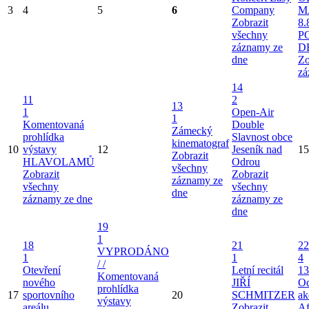
3
4
5
6
Company
M
Zobrazit
8.
všechny
P
záznamy ze
D
dne
Zo
zá
14
11
2
13
1
Open-Air
1
Komentovaná
Double
Zámecký
prohlídka
Slavnost obce
kinematograf
10
výstavy
12
Jeseník nad
15
Zobrazit
HLAVOLAMŮ
Odrou
všechny
Zobrazit
Zobrazit
záznamy ze
všechny
všechny
dne
záznamy ze dne
záznamy ze
dne
19
1
18
21
22
VYPRODÁNO
1
1
4
/ /
Otevření
Letní recitál
13
Komentovaná
nového
JIŘÍ
Od
prohlídka
17
sportovního
20
SCHMITZER
ak
výstavy
areálu
Zobrazit
Af