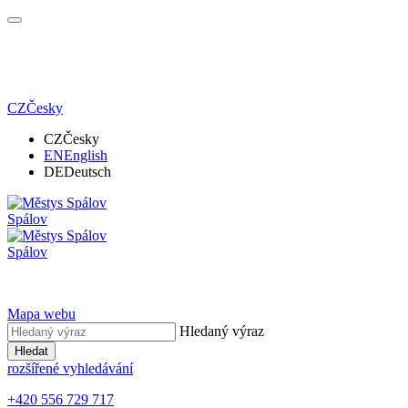
CZ
Česky
CZ
Česky
EN
English
DE
Deutsch
Spálov
Spálov
Mapa webu
Hledaný výraz
Hledat
rozšířené vyhledávání
+420 556 729 717