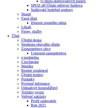
O sboru dobrovolných hasičů
SPOZ při Úřadu městyse Spálova
Spálovské hudební soubory
Skauti
Farní úřad
Historie poutního místa
Lékaři
Firmy, služby
Úřad
Úřední deska
Struktura obecního úřadu
Zastupitelstvo obce
Usnesení zastupitelstva
e-podatelna
Czechpoint
Matrika
Registr oznámení
Úřední hodiny
Poplatky
Povinné informace
Odpadové hospodářství
Termíny svozu
Veřejné zakázky
Profil zadavatele
Rok 2021