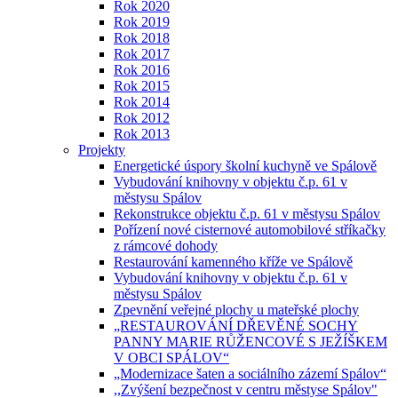
Rok 2020
Rok 2019
Rok 2018
Rok 2017
Rok 2016
Rok 2015
Rok 2014
Rok 2012
Rok 2013
Projekty
Energetické úspory školní kuchyně ve Spálově
Vybudování knihovny v objektu č.p. 61 v
městysu Spálov
Rekonstrukce objektu č.p. 61 v městysu Spálov
Pořízení nové cisternové automobilové stříkačky
z rámcové dohody
Restaurování kamenného kříže ve Spálově
Vybudování knihovny v objektu č.p. 61 v
městysu Spálov
Zpevnění veřejné plochy u mateřské plochy
„RESTAUROVÁNÍ DŘEVĚNÉ SOCHY
PANNY MARIE RŮŽENCOVÉ S JEŽÍŠKEM
V OBCI SPÁLOV“
„Modernizace šaten a sociálního zázemí Spálov“
,,Zvýšení bezpečnost v centru městyse Spálov"