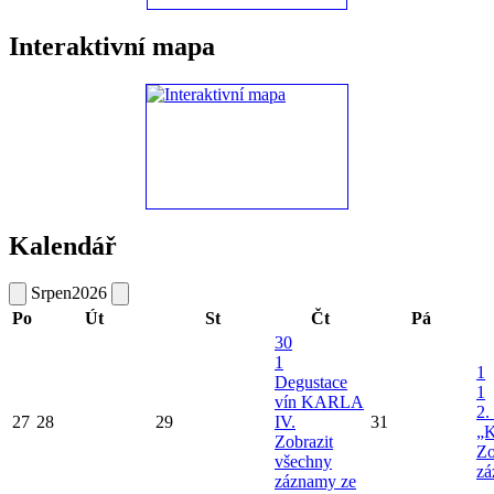
Interaktivní mapa
Kalendář
Srpen
2026
Po
Út
St
Čt
Pá
30
1
1
Degustace
1
vín KARLA
2.
27
28
29
IV.
31
„K
Zobrazit
Zo
všechny
zá
záznamy ze