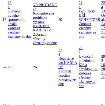
1
18
21
22
VYPRODÁNO
1
1
4
/ /
Otevření
Letní recitál
13
Komentovaná
nového
JIŘÍ
Od
prohlídka
17
sportovního
20
SCHMITZER
ak
výstavy
areálu
Zobrazit
Af
KORUNY
Zobrazit
všechny
Le
KARLA IV.
všechny
záznamy ze
Zo
Zobrazit
záznamy ze dne
dne
zá
všechny
záznamy ze dne
28
27
1
1
Ukončení
29
Degustace
prázdnin s
2
vín KARLA
IZS a
H
24
25
26
IV.
armádou ČR
N
Zobrazit
Zobrazit
Zo
všechny
všechny
zá
záznamy ze
záznamy ze
dne
dne