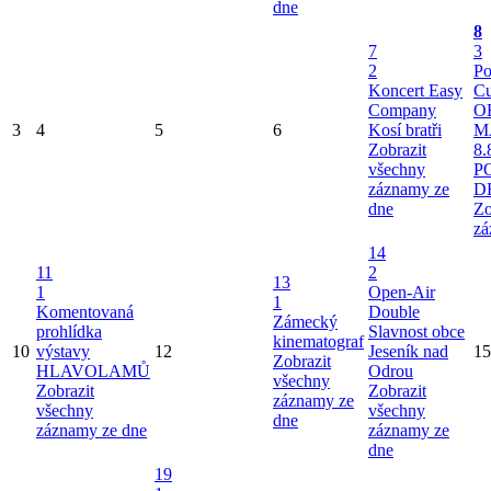
dne
8
7
3
2
Po
Koncert Easy
Cu
Company
O
3
4
5
6
Kosí bratři
M
Zobrazit
8.
všechny
P
záznamy ze
D
dne
Zo
zá
14
11
2
13
1
Open-Air
1
Komentovaná
Double
Zámecký
prohlídka
Slavnost obce
kinematograf
10
výstavy
12
Jeseník nad
15
Zobrazit
HLAVOLAMŮ
Odrou
všechny
Zobrazit
Zobrazit
záznamy ze
všechny
všechny
dne
záznamy ze dne
záznamy ze
dne
19