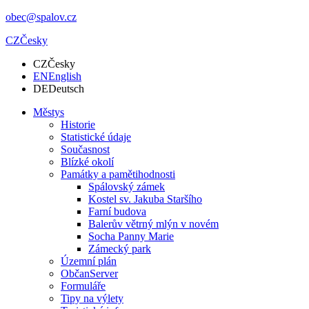
obec@spalov.cz
CZ
Česky
CZ
Česky
EN
English
DE
Deutsch
Městys
Historie
Statistické údaje
Současnost
Blízké okolí
Památky a pamětihodnosti
Spálovský zámek
Kostel sv. Jakuba Staršího
Farní budova
Balerův větrný mlýn v novém
Socha Panny Marie
Zámecký park
Územní plán
ObčanServer
Formuláře
Tipy na výlety