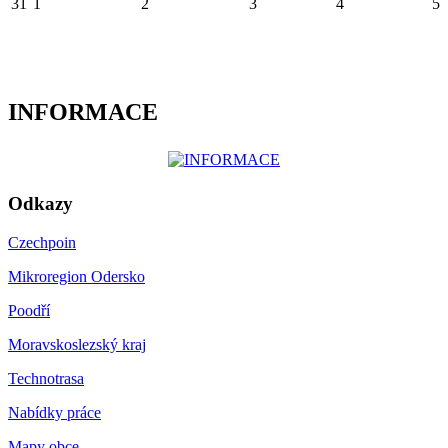
31
1
2
3
4
5
INFORMACE
Odkazy
Czechpoin
Mikroregion Odersko
Poodří
Moravskoslezský kraj
Technotrasa
Nabídky práce
Mapy obce