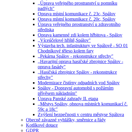
,,Úprava veřejného prostranství u pomníku
padlých"
Oprava místní komunikace č. 23c, Spálov
Oprava místní komunikace č. 20c, Spálov
Úprava veřejného prostranství u zdravotního
střediska
Oprava kamenné zdi kolem hřbitova - Spálov
,,Víceúčelové hřiště,Spálov"
Výstavba tech. infastruktury ve Spálově - SO 01
Chodníkové těleso kolem fary
,,Pekárna Spálov - rekonstrukce střechy"
,,Havarijní oprava hasičské zbrojnice Spálov -
oprava fasády"
,,Hasičská zbrojnice Spálov - rekonstrukce
střechy"
Modernizace čistírny odpadních vod Spálov
Spálov - Dopravní automobil s požárním
přívěsem nákladním"
Úprava Panské zahrady II. etapa
,,Městys Spálov, obnova místních komunikací č.
59c a 18c"
Zvýšení bezpečnosti v centru městyse Spálova
Obecně závazné vyhlášky, směrnice a řády
Kotlíkové dotace
GDPR