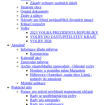
Zásady ochrany osobních údajů
Strategie obce
Ostatní dokumenty
Ztráty a nálezy
Návody pro řešení nejrůznějších životních situací
Klikací rozpočet
Volby
2023 VOLBA PREZIDENTA REPUBLIKY
VOLBY DO ZASTUPITELSTEV KRAJŮ
VOLBY 2026
Aktuálně
Informace úřadu městyse
Koronavirus
Kalendář akcí
Zpravodaj městyse
Archiv vlastivědného zpravodaje - Oderské vrchy
Hostinec u poutního místa Mariastein
Hilbrovice (Amerika), osada obce Lipná -
pohledy do minulosti
Mobilní aplikace
Praktické info
Pomoc pro právní povědomí gramotnosti občanů
Rady se spotřebitelskými úvěry
Rady pro nájemníky
Rady pro zaměstnance