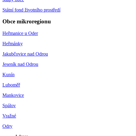
Státní fond životního prostředí
Obce mikroregionu
Heřmanice u Oder
Heřmánky
Jakubčovice nad Odrou
Jeseník nad Odrou
Kunín
Luboměř
Mankovice
Spálov
Vražné
Odry