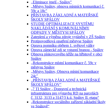
,,Eliminace jmelí - Spálov"
,,Městys Spálov, obnova místních komunikací č.
59c a 18c"
PŘÍSTAVBA ZÁKLADNÍ A MATEŘSKÉ
ŠKOLY SPÁLOV
STUDIE OPTIMALIZACE SYSTÉMU
NAKLÁDÁNÍ S KOMUNÁLNÍMY
ODPADY V MĚSTYSI SPÁLOV
Zateplení a výměna zdroje vytápění v ZŠ Spálov
Protipovodňová opatření městyse Spálov
Oprava pomníku obětem 1. světové války
Oprava zámecké zdi se vstupní branou - Spálov
Obnova pískovcového kříže na hřbitově v obci
Spálov
,,Rekonstrukce místní komunikace č. 59c v
městysu Spálov
,,Městys Spálov, Obnova místní komunikace
24c"
,,PŘÍSTAVBA ZÁKLADNÍ A MATEŘSKÉ
ŠKOLY SPÁLOV"
„7 TI Spálov - Dopravní a technická
infrastruktura pro výstavbu RD na parcelách
č. 3132, 3133 a 3147⁄3 k.ú. Spálov II. etapa“
„Rekonstrukce sociálního zařízení základní školy
ve Spálově“