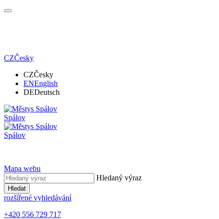
CZ
Česky
CZ
Česky
EN
English
DE
Deutsch
Spálov
Spálov
Mapa webu
Hledaný výraz
Hledat
rozšířené vyhledávání
+420 556 729 717