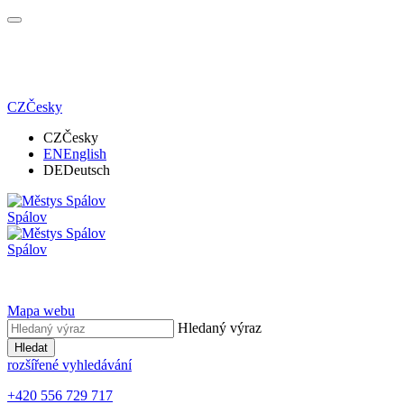
CZ
Česky
CZ
Česky
EN
English
DE
Deutsch
Spálov
Spálov
Mapa webu
Hledaný výraz
Hledat
rozšířené vyhledávání
+420 556 729 717