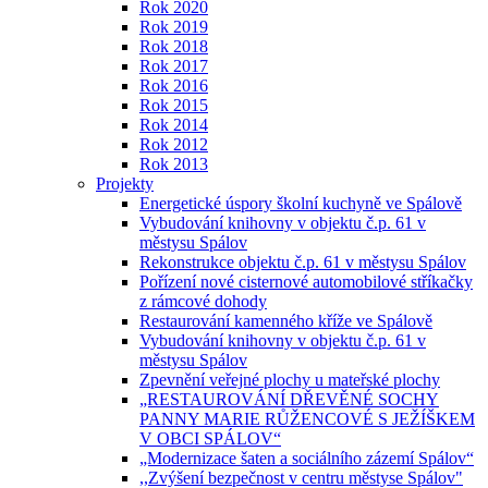
Rok 2020
Rok 2019
Rok 2018
Rok 2017
Rok 2016
Rok 2015
Rok 2014
Rok 2012
Rok 2013
Projekty
Energetické úspory školní kuchyně ve Spálově
Vybudování knihovny v objektu č.p. 61 v
městysu Spálov
Rekonstrukce objektu č.p. 61 v městysu Spálov
Pořízení nové cisternové automobilové stříkačky
z rámcové dohody
Restaurování kamenného kříže ve Spálově
Vybudování knihovny v objektu č.p. 61 v
městysu Spálov
Zpevnění veřejné plochy u mateřské plochy
„RESTAUROVÁNÍ DŘEVĚNÉ SOCHY
PANNY MARIE RŮŽENCOVÉ S JEŽÍŠKEM
V OBCI SPÁLOV“
„Modernizace šaten a sociálního zázemí Spálov“
,,Zvýšení bezpečnost v centru městyse Spálov"