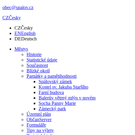
obec@spalov.cz
CZ
Česky
CZ
Česky
EN
English
DE
Deutsch
Městys
Historie
Statistické údaje
Současnost
Blízké okolí
Památky a pamětihodnosti
Spálovský zámek
Kostel sv. Jakuba Staršího
Farní budova
Balerův větrný mlýn v novém
Socha Panny Marie
Zámecký park
Územní plán
ObčanServer
Formuláře
Tipy na výlety