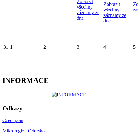
Zobrazit
Zobrazit
Zo
všechny
všechny
zá
záznamy ze
záznamy ze
dne
dne
31
1
2
3
4
5
INFORMACE
Odkazy
Czechpoin
Mikroregion Odersko