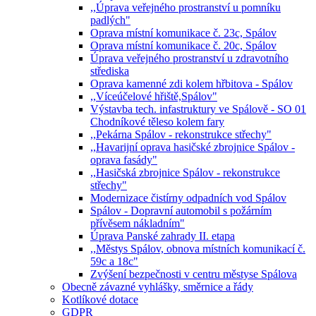
,,Úprava veřejného prostranství u pomníku
padlých"
Oprava místní komunikace č. 23c, Spálov
Oprava místní komunikace č. 20c, Spálov
Úprava veřejného prostranství u zdravotního
střediska
Oprava kamenné zdi kolem hřbitova - Spálov
,,Víceúčelové hřiště,Spálov"
Výstavba tech. infastruktury ve Spálově - SO 01
Chodníkové těleso kolem fary
,,Pekárna Spálov - rekonstrukce střechy"
,,Havarijní oprava hasičské zbrojnice Spálov -
oprava fasády"
,,Hasičská zbrojnice Spálov - rekonstrukce
střechy"
Modernizace čistírny odpadních vod Spálov
Spálov - Dopravní automobil s požárním
přívěsem nákladním"
Úprava Panské zahrady II. etapa
,,Městys Spálov, obnova místních komunikací č.
59c a 18c"
Zvýšení bezpečnosti v centru městyse Spálova
Obecně závazné vyhlášky, směrnice a řády
Kotlíkové dotace
GDPR