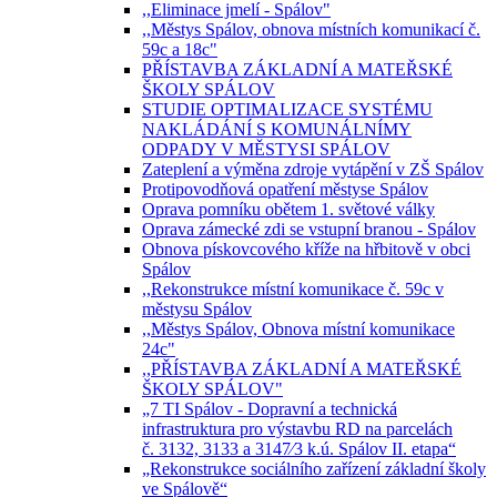
,,Eliminace jmelí - Spálov"
,,Městys Spálov, obnova místních komunikací č.
59c a 18c"
PŘÍSTAVBA ZÁKLADNÍ A MATEŘSKÉ
ŠKOLY SPÁLOV
STUDIE OPTIMALIZACE SYSTÉMU
NAKLÁDÁNÍ S KOMUNÁLNÍMY
ODPADY V MĚSTYSI SPÁLOV
Zateplení a výměna zdroje vytápění v ZŠ Spálov
Protipovodňová opatření městyse Spálov
Oprava pomníku obětem 1. světové války
Oprava zámecké zdi se vstupní branou - Spálov
Obnova pískovcového kříže na hřbitově v obci
Spálov
,,Rekonstrukce místní komunikace č. 59c v
městysu Spálov
,,Městys Spálov, Obnova místní komunikace
24c"
,,PŘÍSTAVBA ZÁKLADNÍ A MATEŘSKÉ
ŠKOLY SPÁLOV"
„7 TI Spálov - Dopravní a technická
infrastruktura pro výstavbu RD na parcelách
č. 3132, 3133 a 3147⁄3 k.ú. Spálov II. etapa“
„Rekonstrukce sociálního zařízení základní školy
ve Spálově“