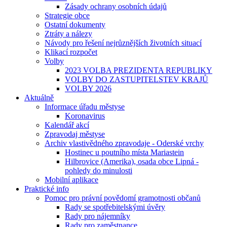
Zásady ochrany osobních údajů
Strategie obce
Ostatní dokumenty
Ztráty a nálezy
Návody pro řešení nejrůznějších životních situací
Klikací rozpočet
Volby
2023 VOLBA PREZIDENTA REPUBLIKY
VOLBY DO ZASTUPITELSTEV KRAJŮ
VOLBY 2026
Aktuálně
Informace úřadu městyse
Koronavirus
Kalendář akcí
Zpravodaj městyse
Archiv vlastivědného zpravodaje - Oderské vrchy
Hostinec u poutního místa Mariastein
Hilbrovice (Amerika), osada obce Lipná -
pohledy do minulosti
Mobilní aplikace
Praktické info
Pomoc pro právní povědomí gramotnosti občanů
Rady se spotřebitelskými úvěry
Rady pro nájemníky
Rady pro zaměstnance