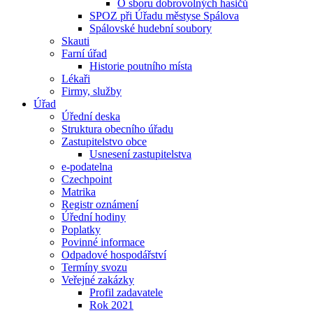
O sboru dobrovolných hasičů
SPOZ při Úřadu městyse Spálova
Spálovské hudební soubory
Skauti
Farní úřad
Historie poutního místa
Lékaři
Firmy, služby
Úřad
Úřední deska
Struktura obecního úřadu
Zastupitelstvo obce
Usnesení zastupitelstva
e-podatelna
Czechpoint
Matrika
Registr oznámení
Úřední hodiny
Poplatky
Povinné informace
Odpadové hospodářství
Termíny svozu
Veřejné zakázky
Profil zadavatele
Rok 2021