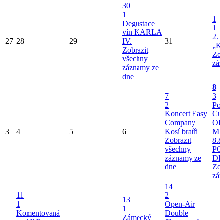
30
1
1
Degustace
1
vín KARLA
2.
27
28
29
IV.
31
„K
Zobrazit
Zo
všechny
zá
záznamy ze
dne
8
7
3
2
Po
Koncert Easy
Cu
Company
O
3
4
5
6
Kosí bratři
M
Zobrazit
8.
všechny
P
záznamy ze
D
dne
Zo
zá
14
11
2
13
1
Open-Air
1
Komentovaná
Double
Zámecký