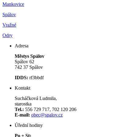
Mankovice
Spálov
Vražné
Odry
Adresa
Městys Spálov
Spálov 62
742 37 Spálov
IDDS:
rf3bbdf
Kontakt
Sucháčková Ludmila,
starostka
Tel.:
556 729 717, 702 120 206
E-mail:
obec@spalov.cz
Úřední hodiny
Po + St: