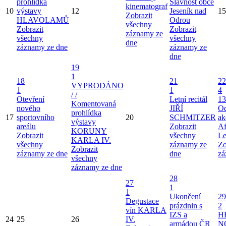
prohlídka
Slavnost obce
kinematograf
10
výstavy
12
Jeseník nad
15
Zobrazit
HLAVOLAMŮ
Odrou
všechny
Zobrazit
Zobrazit
záznamy ze
všechny
všechny
dne
záznamy ze dne
záznamy ze
dne
19
1
18
21
22
VYPRODÁNO
1
1
4
/ /
Otevření
Letní recitál
13
Komentovaná
nového
JIŘÍ
Od
prohlídka
17
sportovního
20
SCHMITZER
ak
výstavy
areálu
Zobrazit
Af
KORUNY
Zobrazit
všechny
Le
KARLA IV.
všechny
záznamy ze
Zo
Zobrazit
záznamy ze dne
dne
zá
všechny
záznamy ze dne
28
27
1
1
Ukončení
29
Degustace
prázdnin s
2
vín KARLA
IZS a
H
24
25
26
IV.
armádou ČR
N