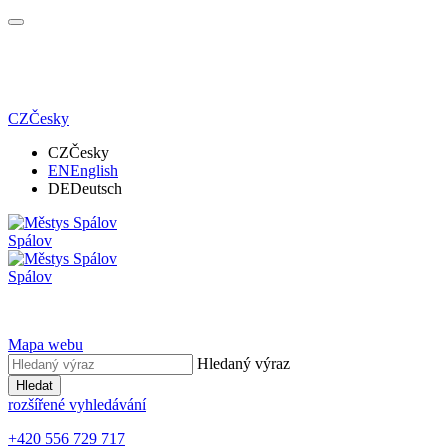
CZ
Česky
CZ
Česky
EN
English
DE
Deutsch
Spálov
Spálov
Mapa webu
Hledaný výraz
Hledat
rozšířené vyhledávání
+420 556 729 717