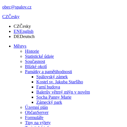
obec@spalov.cz
CZ
Česky
CZ
Česky
EN
English
DE
Deutsch
Městys
Historie
Statistické údaje
Současnost
Blízké okolí
Památky a pamětihodnosti
Spálovský zámek
Kostel sv. Jakuba Staršího
Farní budova
Balerův větrný mlýn v novém
Socha Panny Marie
Zámecký park
Územní plán
ObčanServer
Formuláře
Tipy na výlety