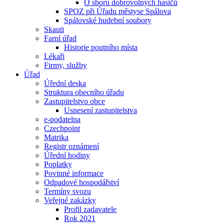
O sboru dobrovolných hasičů
SPOZ při Úřadu městyse Spálova
Spálovské hudební soubory
Skauti
Farní úřad
Historie poutního místa
Lékaři
Firmy, služby
Úřad
Úřední deska
Struktura obecního úřadu
Zastupitelstvo obce
Usnesení zastupitelstva
e-podatelna
Czechpoint
Matrika
Registr oznámení
Úřední hodiny
Poplatky
Povinné informace
Odpadové hospodářství
Termíny svozu
Veřejné zakázky
Profil zadavatele
Rok 2021