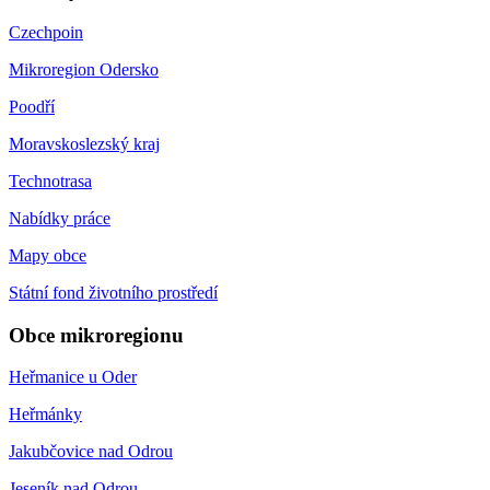
Czechpoin
Mikroregion Odersko
Poodří
Moravskoslezský kraj
Technotrasa
Nabídky práce
Mapy obce
Státní fond životního prostředí
Obce mikroregionu
Heřmanice u Oder
Heřmánky
Jakubčovice nad Odrou
Jeseník nad Odrou