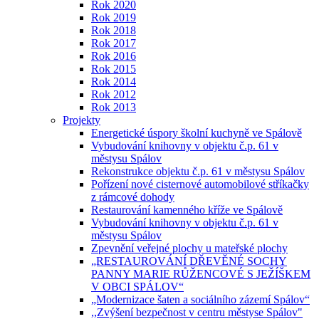
Rok 2020
Rok 2019
Rok 2018
Rok 2017
Rok 2016
Rok 2015
Rok 2014
Rok 2012
Rok 2013
Projekty
Energetické úspory školní kuchyně ve Spálově
Vybudování knihovny v objektu č.p. 61 v
městysu Spálov
Rekonstrukce objektu č.p. 61 v městysu Spálov
Pořízení nové cisternové automobilové stříkačky
z rámcové dohody
Restaurování kamenného kříže ve Spálově
Vybudování knihovny v objektu č.p. 61 v
městysu Spálov
Zpevnění veřejné plochy u mateřské plochy
„RESTAUROVÁNÍ DŘEVĚNÉ SOCHY
PANNY MARIE RŮŽENCOVÉ S JEŽÍŠKEM
V OBCI SPÁLOV“
„Modernizace šaten a sociálního zázemí Spálov“
,,Zvýšení bezpečnost v centru městyse Spálov"