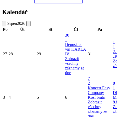
Kalendář
Srpen
2026
Po
Út
St
Čt
Pá
30
1
1
Degustace
1
vín KARLA
2.
27
28
29
IV.
31
„K
Zobrazit
Zo
všechny
zá
záznamy ze
dne
7
2
8
Koncert Easy
1
Company
D
3
4
5
6
Kosí bratři
M
Zobrazit
8.
všechny
Zo
záznamy ze
zá
dne