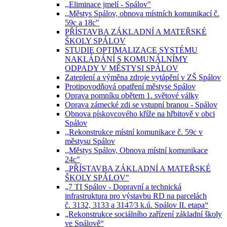
,,Eliminace jmelí - Spálov"
,,Městys Spálov, obnova místních komunikací č.
59c a 18c"
PŘÍSTAVBA ZÁKLADNÍ A MATEŘSKÉ
ŠKOLY SPÁLOV
STUDIE OPTIMALIZACE SYSTÉMU
NAKLÁDÁNÍ S KOMUNÁLNÍMY
ODPADY V MĚSTYSI SPÁLOV
Zateplení a výměna zdroje vytápění v ZŠ Spálov
Protipovodňová opatření městyse Spálov
Oprava pomníku obětem 1. světové války
Oprava zámecké zdi se vstupní branou - Spálov
Obnova pískovcového kříže na hřbitově v obci
Spálov
,,Rekonstrukce místní komunikace č. 59c v
městysu Spálov
,,Městys Spálov, Obnova místní komunikace
24c"
,,PŘÍSTAVBA ZÁKLADNÍ A MATEŘSKÉ
ŠKOLY SPÁLOV"
„7 TI Spálov - Dopravní a technická
infrastruktura pro výstavbu RD na parcelách
č. 3132, 3133 a 3147⁄3 k.ú. Spálov II. etapa“
„Rekonstrukce sociálního zařízení základní školy
ve Spálově“