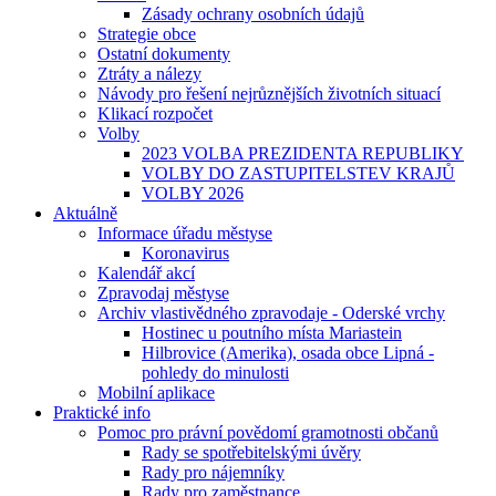
Zásady ochrany osobních údajů
Strategie obce
Ostatní dokumenty
Ztráty a nálezy
Návody pro řešení nejrůznějších životních situací
Klikací rozpočet
Volby
2023 VOLBA PREZIDENTA REPUBLIKY
VOLBY DO ZASTUPITELSTEV KRAJŮ
VOLBY 2026
Aktuálně
Informace úřadu městyse
Koronavirus
Kalendář akcí
Zpravodaj městyse
Archiv vlastivědného zpravodaje - Oderské vrchy
Hostinec u poutního místa Mariastein
Hilbrovice (Amerika), osada obce Lipná -
pohledy do minulosti
Mobilní aplikace
Praktické info
Pomoc pro právní povědomí gramotnosti občanů
Rady se spotřebitelskými úvěry
Rady pro nájemníky
Rady pro zaměstnance