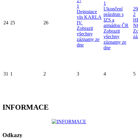
27
1
1
Ukončení
29
Degustace
prázdnin s
2
vín KARLA
IZS a
H
24
25
26
IV.
armádou ČR
N
Zobrazit
Zobrazit
Zo
všechny
všechny
zá
záznamy ze
záznamy ze
dne
dne
31
1
2
3
4
5
INFORMACE
Odkazy