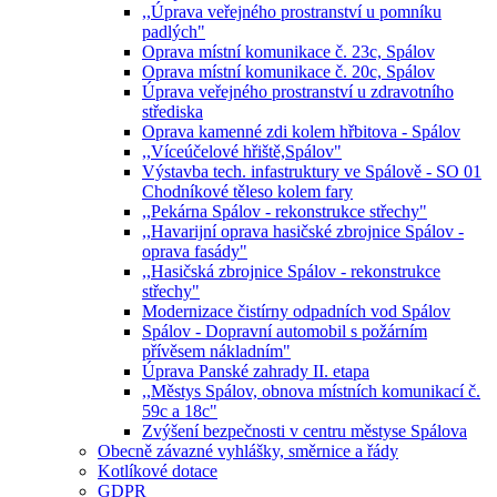
,,Úprava veřejného prostranství u pomníku
padlých"
Oprava místní komunikace č. 23c, Spálov
Oprava místní komunikace č. 20c, Spálov
Úprava veřejného prostranství u zdravotního
střediska
Oprava kamenné zdi kolem hřbitova - Spálov
,,Víceúčelové hřiště,Spálov"
Výstavba tech. infastruktury ve Spálově - SO 01
Chodníkové těleso kolem fary
,,Pekárna Spálov - rekonstrukce střechy"
,,Havarijní oprava hasičské zbrojnice Spálov -
oprava fasády"
,,Hasičská zbrojnice Spálov - rekonstrukce
střechy"
Modernizace čistírny odpadních vod Spálov
Spálov - Dopravní automobil s požárním
přívěsem nákladním"
Úprava Panské zahrady II. etapa
,,Městys Spálov, obnova místních komunikací č.
59c a 18c"
Zvýšení bezpečnosti v centru městyse Spálova
Obecně závazné vyhlášky, směrnice a řády
Kotlíkové dotace
GDPR