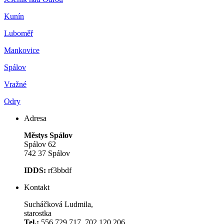
Kunín
Luboměř
Mankovice
Spálov
Vražné
Odry
Adresa
Městys Spálov
Spálov 62
742 37 Spálov
IDDS:
rf3bbdf
Kontakt
Sucháčková Ludmila,
starostka
Tel.:
556 729 717, 702 120 206