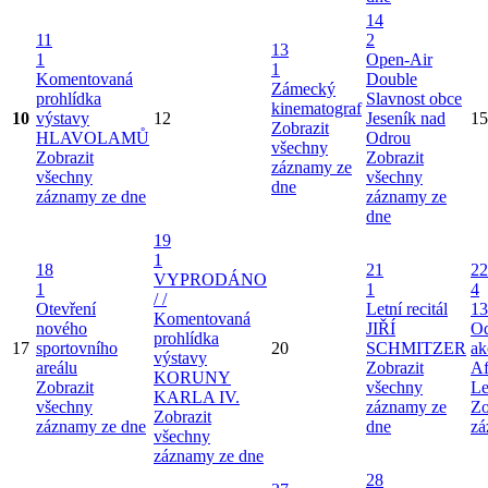
14
11
2
13
1
Open-Air
1
Komentovaná
Double
Zámecký
prohlídka
Slavnost obce
kinematograf
10
výstavy
12
Jeseník nad
15
Zobrazit
HLAVOLAMŮ
Odrou
všechny
Zobrazit
Zobrazit
záznamy ze
všechny
všechny
dne
záznamy ze dne
záznamy ze
dne
19
1
18
21
22
VYPRODÁNO
1
1
4
/ /
Otevření
Letní recitál
13
Komentovaná
nového
JIŘÍ
Od
prohlídka
17
sportovního
20
SCHMITZER
ak
výstavy
areálu
Zobrazit
Af
KORUNY
Zobrazit
všechny
Le
KARLA IV.
všechny
záznamy ze
Zo
Zobrazit
záznamy ze dne
dne
zá
všechny
záznamy ze dne
28