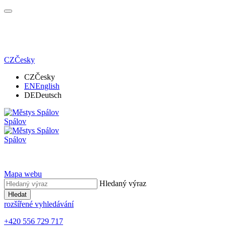
CZ
Česky
CZ
Česky
EN
English
DE
Deutsch
Spálov
Spálov
Mapa webu
Hledaný výraz
Hledat
rozšířené vyhledávání
+420 556 729 717