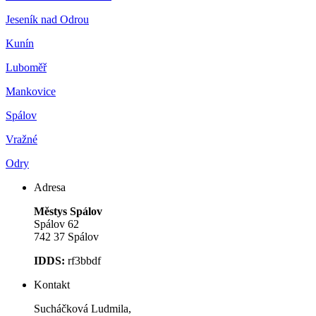
Jeseník nad Odrou
Kunín
Luboměř
Mankovice
Spálov
Vražné
Odry
Adresa
Městys Spálov
Spálov 62
742 37 Spálov
IDDS:
rf3bbdf
Kontakt
Sucháčková Ludmila,