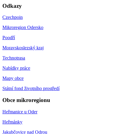
Odkazy
Czechpoin
Mikroregion Odersko
Poodří
Moravskoslezský kraj
Technotrasa
Nabídky práce
Mapy obce
Státní fond životního prostředí
Obce mikroregionu
Heřmanice u Oder
Heřmánky
Jakubčovice nad Odrou