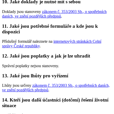
10. Jaké doklady je nutné mít s sebou
Doklady jsou stanoveny
zákonem č. 353/2003 Sb., o spotřebních
daních, ve znění pozdějších předpisů
.
11. Jaké jsou potřebné formuláře a kde jsou k
dispozici
Příslušný formulář naleznete na
internetových stránkách Celní
správy České republiky
.
12. Jaké jsou poplatky a jak je lze uhradit
Správní poplatky nejsou stanoveny.
13. Jaké jsou lhůty pro vyřízení
Lhůty jsou určeny
zákonem č. 353/2003 Sb., o spotřebních daních,
ve znění pozdějších předpisů
.
14. Kteří jsou další účastníci (dotčení) řešení životní
situace