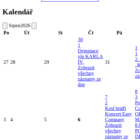
Kalendář
Srpen
2026
Po
Út
St
Čt
Pá
30
1
1
Degustace
1
vín KARLA
2.
27
28
29
IV.
31
„K
Zobrazit
Zo
všechny
zá
záznamy ze
dne
8
7
3
2
Po
Kosí bratři
Cu
Koncert Easy
O
3
4
5
6
Company
M
Zobrazit
8.
všechny
P
záznamy ze
D