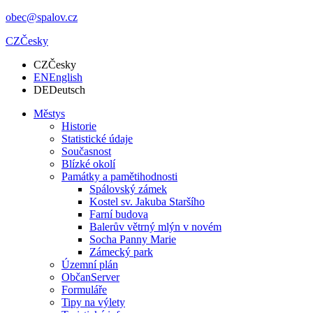
obec@spalov.cz
CZ
Česky
CZ
Česky
EN
English
DE
Deutsch
Městys
Historie
Statistické údaje
Současnost
Blízké okolí
Památky a pamětihodnosti
Spálovský zámek
Kostel sv. Jakuba Staršího
Farní budova
Balerův větrný mlýn v novém
Socha Panny Marie
Zámecký park
Územní plán
ObčanServer
Formuláře
Tipy na výlety