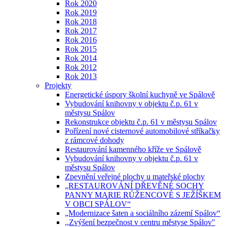
Rok 2020
Rok 2019
Rok 2018
Rok 2017
Rok 2016
Rok 2015
Rok 2014
Rok 2012
Rok 2013
Projekty
Energetické úspory školní kuchyně ve Spálově
Vybudování knihovny v objektu č.p. 61 v
městysu Spálov
Rekonstrukce objektu č.p. 61 v městysu Spálov
Pořízení nové cisternové automobilové stříkačky
z rámcové dohody
Restaurování kamenného kříže ve Spálově
Vybudování knihovny v objektu č.p. 61 v
městysu Spálov
Zpevnění veřejné plochy u mateřské plochy
„RESTAUROVÁNÍ DŘEVĚNÉ SOCHY
PANNY MARIE RŮŽENCOVÉ S JEŽÍŠKEM
V OBCI SPÁLOV“
„Modernizace šaten a sociálního zázemí Spálov“
,,Zvýšení bezpečnost v centru městyse Spálov"