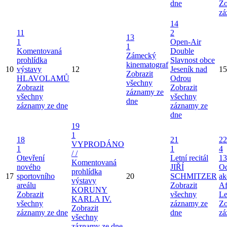
dne
Zo
zá
14
11
2
13
1
Open-Air
1
Komentovaná
Double
Zámecký
prohlídka
Slavnost obce
kinematograf
10
výstavy
12
Jeseník nad
15
Zobrazit
HLAVOLAMŮ
Odrou
všechny
Zobrazit
Zobrazit
záznamy ze
všechny
všechny
dne
záznamy ze dne
záznamy ze
dne
19
1
18
21
22
VYPRODÁNO
1
1
4
/ /
Otevření
Letní recitál
13
Komentovaná
nového
JIŘÍ
Od
prohlídka
17
sportovního
20
SCHMITZER
ak
výstavy
areálu
Zobrazit
Af
KORUNY
Zobrazit
všechny
Le
KARLA IV.
všechny
záznamy ze
Zo
Zobrazit
záznamy ze dne
dne
zá
všechny
záznamy ze dne