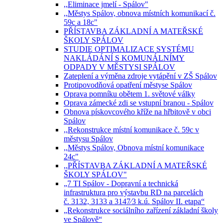
,,Eliminace jmelí - Spálov"
,,Městys Spálov, obnova místních komunikací č.
59c a 18c"
PŘÍSTAVBA ZÁKLADNÍ A MATEŘSKÉ
ŠKOLY SPÁLOV
STUDIE OPTIMALIZACE SYSTÉMU
NAKLÁDÁNÍ S KOMUNÁLNÍMY
ODPADY V MĚSTYSI SPÁLOV
Zateplení a výměna zdroje vytápění v ZŠ Spálov
Protipovodňová opatření městyse Spálov
Oprava pomníku obětem 1. světové války
Oprava zámecké zdi se vstupní branou - Spálov
Obnova pískovcového kříže na hřbitově v obci
Spálov
,,Rekonstrukce místní komunikace č. 59c v
městysu Spálov
,,Městys Spálov, Obnova místní komunikace
24c"
,,PŘÍSTAVBA ZÁKLADNÍ A MATEŘSKÉ
ŠKOLY SPÁLOV"
„7 TI Spálov - Dopravní a technická
infrastruktura pro výstavbu RD na parcelách
č. 3132, 3133 a 3147⁄3 k.ú. Spálov II. etapa“
„Rekonstrukce sociálního zařízení základní školy
ve Spálově“