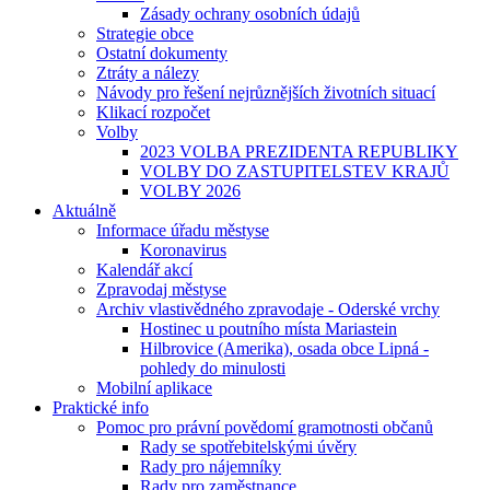
Zásady ochrany osobních údajů
Strategie obce
Ostatní dokumenty
Ztráty a nálezy
Návody pro řešení nejrůznějších životních situací
Klikací rozpočet
Volby
2023 VOLBA PREZIDENTA REPUBLIKY
VOLBY DO ZASTUPITELSTEV KRAJŮ
VOLBY 2026
Aktuálně
Informace úřadu městyse
Koronavirus
Kalendář akcí
Zpravodaj městyse
Archiv vlastivědného zpravodaje - Oderské vrchy
Hostinec u poutního místa Mariastein
Hilbrovice (Amerika), osada obce Lipná -
pohledy do minulosti
Mobilní aplikace
Praktické info
Pomoc pro právní povědomí gramotnosti občanů
Rady se spotřebitelskými úvěry
Rady pro nájemníky
Rady pro zaměstnance