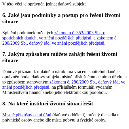
V této věci je oprávněn jednat daňový subjekt.
6. Jaké jsou podmínky a postup pro řešení životní
situace
Splnění podmínek určených
zákonem č. 353/2003 Sb., o
spotřebních daních, ve znění pozdějších předpisů
, a
zákonem č.
280/2009 Sb., daňový řád, ve znění pozdějších předpisů
.
7. Jakým způsobem můžete zahájit řešení životní
situace
Daňové přiznání k uplatnění nároku na vrácení spotřební daně je
oprávněn podat daňový subjekt místně příslušnému celnímu úřadu, a
to způsobem stanoveným
zákonem č. 280/2009 Sb., daňový řád, ve
znění pozdějších předpisů
, na příslušném formuláři vydaném
Ministerstvem financí anebo jeho elektronickou podobou.
8. Na které instituci životní situaci řešit
Místně příslušný celní úřad
(daňové oddělení), určený dle sídla u
právnické osoby anebo dle místa pobytu u fyzické osoby.