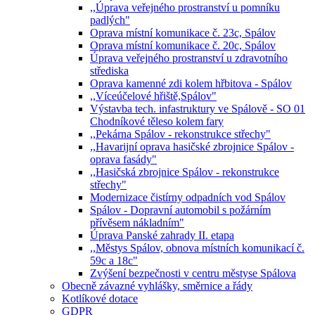
,,Úprava veřejného prostranství u pomníku
padlých"
Oprava místní komunikace č. 23c, Spálov
Oprava místní komunikace č. 20c, Spálov
Úprava veřejného prostranství u zdravotního
střediska
Oprava kamenné zdi kolem hřbitova - Spálov
,,Víceúčelové hřiště,Spálov"
Výstavba tech. infastruktury ve Spálově - SO 01
Chodníkové těleso kolem fary
,,Pekárna Spálov - rekonstrukce střechy"
,,Havarijní oprava hasičské zbrojnice Spálov -
oprava fasády"
,,Hasičská zbrojnice Spálov - rekonstrukce
střechy"
Modernizace čistírny odpadních vod Spálov
Spálov - Dopravní automobil s požárním
přívěsem nákladním"
Úprava Panské zahrady II. etapa
,,Městys Spálov, obnova místních komunikací č.
59c a 18c"
Zvýšení bezpečnosti v centru městyse Spálova
Obecně závazné vyhlášky, směrnice a řády
Kotlíkové dotace
GDPR