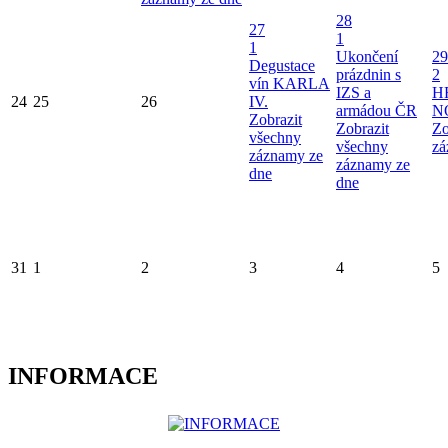
28
27
1
1
Ukončení
29
Degustace
prázdnin s
2
vín KARLA
IZS a
H
24
25
26
IV.
armádou ČR
N
Zobrazit
Zobrazit
Zo
všechny
všechny
zá
záznamy ze
záznamy ze
dne
dne
31
1
2
3
4
5
INFORMACE