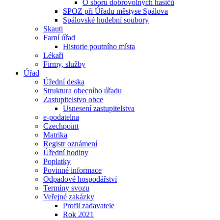
O sboru dobrovolných hasičů
SPOZ při Úřadu městyse Spálova
Spálovské hudební soubory
Skauti
Farní úřad
Historie poutního místa
Lékaři
Firmy, služby
Úřad
Úřední deska
Struktura obecního úřadu
Zastupitelstvo obce
Usnesení zastupitelstva
e-podatelna
Czechpoint
Matrika
Registr oznámení
Úřední hodiny
Poplatky
Povinné informace
Odpadové hospodářství
Termíny svozu
Veřejné zakázky
Profil zadavatele
Rok 2021