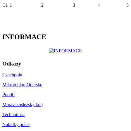
31
1
2
3
4
5
INFORMACE
Odkazy
Czechpoin
Mikroregion Odersko
Poodří
Moravskoslezský kraj
Technotrasa
Nabídky práce