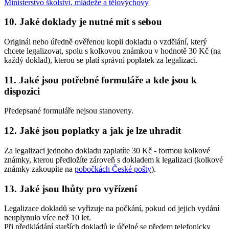
Ministerstvo školství, mládeže a tělovýchovy
10. Jaké doklady je nutné mít s sebou
Originál nebo úředně ověřenou kopii dokladu o vzdělání, který
chcete legalizovat, spolu s kolkovou známkou v hodnotě 30 Kč (na
každý doklad), kterou se platí správní poplatek za legalizaci.
11. Jaké jsou potřebné formuláře a kde jsou k
dispozici
Předepsané formuláře nejsou stanoveny.
12. Jaké jsou poplatky a jak je lze uhradit
Za legalizaci jednoho dokladu zaplatíte 30 Kč - formou kolkové
známky, kterou předložíte zároveň s dokladem k legalizaci (kolkové
známky zakoupíte na
pobočkách České pošty
).
13. Jaké jsou lhůty pro vyřízení
Legalizace dokladů se vyřizuje na počkání, pokud od jejich vydání
neuplynulo více než 10 let.
Při předkládání starších dokladů je účelné se předem telefonicky