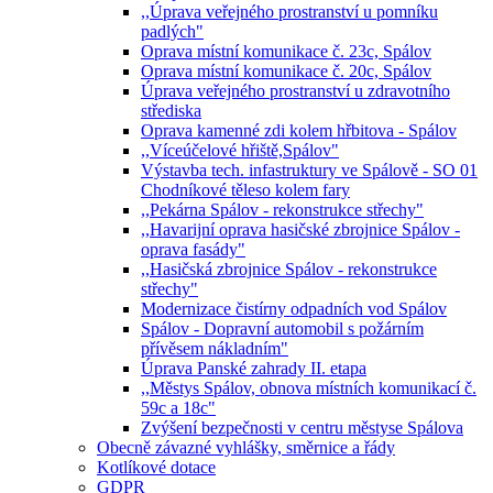
,,Úprava veřejného prostranství u pomníku
padlých"
Oprava místní komunikace č. 23c, Spálov
Oprava místní komunikace č. 20c, Spálov
Úprava veřejného prostranství u zdravotního
střediska
Oprava kamenné zdi kolem hřbitova - Spálov
,,Víceúčelové hřiště,Spálov"
Výstavba tech. infastruktury ve Spálově - SO 01
Chodníkové těleso kolem fary
,,Pekárna Spálov - rekonstrukce střechy"
,,Havarijní oprava hasičské zbrojnice Spálov -
oprava fasády"
,,Hasičská zbrojnice Spálov - rekonstrukce
střechy"
Modernizace čistírny odpadních vod Spálov
Spálov - Dopravní automobil s požárním
přívěsem nákladním"
Úprava Panské zahrady II. etapa
,,Městys Spálov, obnova místních komunikací č.
59c a 18c"
Zvýšení bezpečnosti v centru městyse Spálova
Obecně závazné vyhlášky, směrnice a řády
Kotlíkové dotace
GDPR