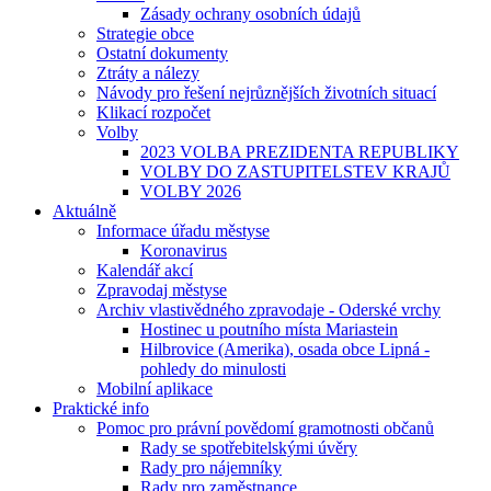
Zásady ochrany osobních údajů
Strategie obce
Ostatní dokumenty
Ztráty a nálezy
Návody pro řešení nejrůznějších životních situací
Klikací rozpočet
Volby
2023 VOLBA PREZIDENTA REPUBLIKY
VOLBY DO ZASTUPITELSTEV KRAJŮ
VOLBY 2026
Aktuálně
Informace úřadu městyse
Koronavirus
Kalendář akcí
Zpravodaj městyse
Archiv vlastivědného zpravodaje - Oderské vrchy
Hostinec u poutního místa Mariastein
Hilbrovice (Amerika), osada obce Lipná -
pohledy do minulosti
Mobilní aplikace
Praktické info
Pomoc pro právní povědomí gramotnosti občanů
Rady se spotřebitelskými úvěry
Rady pro nájemníky
Rady pro zaměstnance