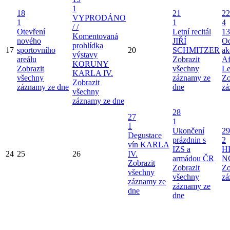
1
18
21
22
VYPRODÁNO
1
1
4
/ /
Otevření
Letní recitál
13
Komentovaná
nového
JIŘÍ
Od
prohlídka
17
sportovního
20
SCHMITZER
ak
výstavy
areálu
Zobrazit
Af
KORUNY
Zobrazit
všechny
Le
KARLA IV.
všechny
záznamy ze
Zo
Zobrazit
záznamy ze dne
dne
zá
všechny
záznamy ze dne
28
27
1
1
Ukončení
29
Degustace
prázdnin s
2
vín KARLA
IZS a
H
24
25
26
IV.
armádou ČR
N
Zobrazit
Zobrazit
Zo
všechny
všechny
zá
záznamy ze
záznamy ze
dne
dne