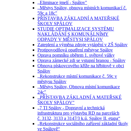
,,Eliminace jmelí - Spálov"
,,Městys Spálov, obnova místních komunikací č.
59c a 18c"
PŘÍSTAVBA ZÁKLADNÍ A MATEŘSKÉ
ŠKOLY SPÁLOV
STUDIE OPTIMALIZACE SYSTÉMU
NAKLÁDÁNÍ S KOMUNÁLNÍMY
ODPADY V MĚSTYSI SPÁLOV
Zateplení a výměna zdroje vytápění v ZŠ Spálov
Protipovodňová opatření městyse Spálov
Oprava pomníku obětem 1. světové války
Oprava zámecké zdi se vstupní branou - Spálov
Obnova pískovcového kříže na hřbitově v obci
Spálov
,,Rekonstrukce místní komunikace č. 59c v
městysu Spálov
,,Městys Spálov, Obnova místní komunikace
24c"
,,PŘÍSTAVBA ZÁKLADNÍ A MATEŘSKÉ
ŠKOLY SPÁLOV"
„7 TI Spálov - Dopravní a technická
infrastruktura pro výstavbu RD na parcelách
č. 3132, 3133 a 3147⁄3 k.ú. Spálov II. etapa“
„Rekonstrukce sociálního zařízení základní školy
ve Spálově“