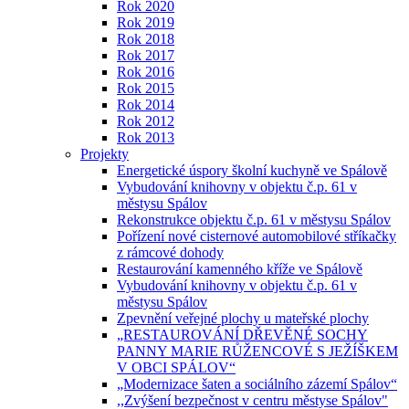
Rok 2020
Rok 2019
Rok 2018
Rok 2017
Rok 2016
Rok 2015
Rok 2014
Rok 2012
Rok 2013
Projekty
Energetické úspory školní kuchyně ve Spálově
Vybudování knihovny v objektu č.p. 61 v
městysu Spálov
Rekonstrukce objektu č.p. 61 v městysu Spálov
Pořízení nové cisternové automobilové stříkačky
z rámcové dohody
Restaurování kamenného kříže ve Spálově
Vybudování knihovny v objektu č.p. 61 v
městysu Spálov
Zpevnění veřejné plochy u mateřské plochy
„RESTAUROVÁNÍ DŘEVĚNÉ SOCHY
PANNY MARIE RŮŽENCOVÉ S JEŽÍŠKEM
V OBCI SPÁLOV“
„Modernizace šaten a sociálního zázemí Spálov“
,,Zvýšení bezpečnost v centru městyse Spálov"