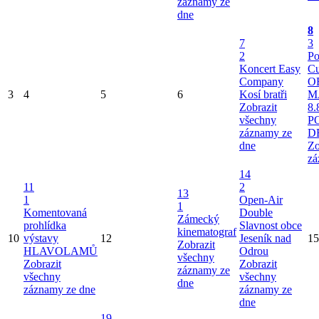
záznamy ze
dne
8
7
3
2
Po
Koncert Easy
Cu
Company
O
3
4
5
6
Kosí bratři
M
Zobrazit
8.
všechny
P
záznamy ze
D
dne
Zo
zá
14
11
2
13
1
Open-Air
1
Komentovaná
Double
Zámecký
prohlídka
Slavnost obce
kinematograf
10
výstavy
12
Jeseník nad
15
Zobrazit
HLAVOLAMŮ
Odrou
všechny
Zobrazit
Zobrazit
záznamy ze
všechny
všechny
dne
záznamy ze dne
záznamy ze
dne
19