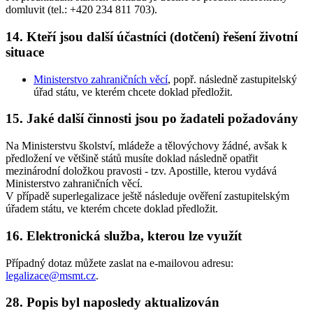
domluvit (tel.: +420 234 811 703).
14. Kteří jsou další účastníci (dotčení) řešení životní
situace
Ministerstvo zahraničních věcí
, popř. následně zastupitelský
úřad státu, ve kterém chcete doklad předložit.
15. Jaké další činnosti jsou po žadateli požadovány
Na Ministerstvu školství, mládeže a tělovýchovy žádné, avšak k
předložení ve většině států musíte doklad následně opatřit
mezinárodní doložkou pravosti - tzv. Apostille, kterou vydává
Ministerstvo zahraničních věcí.
V případě superlegalizace ještě následuje ověření zastupitelským
úřadem státu, ve kterém chcete doklad předložit.
16. Elektronická služba, kterou lze využít
Případný dotaz můžete zaslat na e-mailovou adresu:
legalizace@msmt.cz
.
28. Popis byl naposledy aktualizován