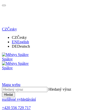
CZ
Česky
CZ
Česky
EN
English
DE
Deutsch
Spálov
Spálov
Mapa webu
Hledaný výraz
Hledat
rozšířené vyhledávání
+420 556 729 717