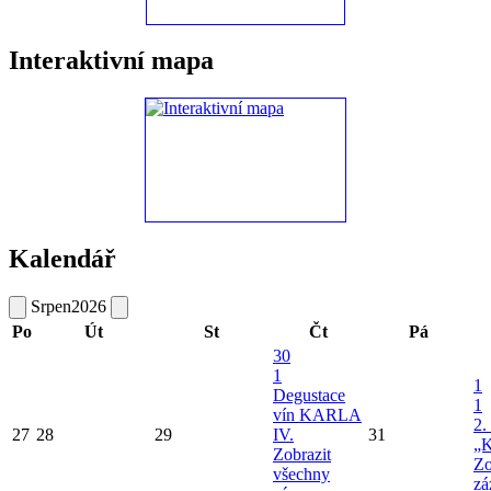
Interaktivní mapa
Kalendář
Srpen
2026
Po
Út
St
Čt
Pá
30
1
1
Degustace
1
vín KARLA
2.
27
28
29
IV.
31
„K
Zobrazit
Zo
všechny
zá