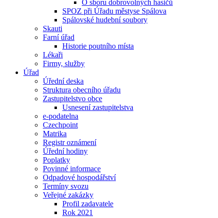
O sboru dobrovolných hasičů
SPOZ při Úřadu městyse Spálova
Spálovské hudební soubory
Skauti
Farní úřad
Historie poutního místa
Lékaři
Firmy, služby
Úřad
Úřední deska
Struktura obecního úřadu
Zastupitelstvo obce
Usnesení zastupitelstva
e-podatelna
Czechpoint
Matrika
Registr oznámení
Úřední hodiny
Poplatky
Povinné informace
Odpadové hospodářství
Termíny svozu
Veřejné zakázky
Profil zadavatele
Rok 2021