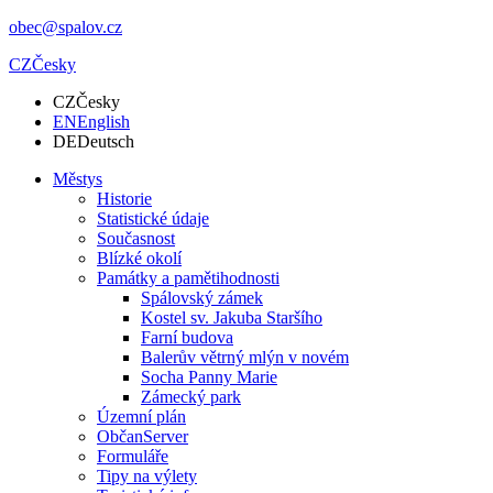
obec@spalov.cz
CZ
Česky
CZ
Česky
EN
English
DE
Deutsch
Městys
Historie
Statistické údaje
Současnost
Blízké okolí
Památky a pamětihodnosti
Spálovský zámek
Kostel sv. Jakuba Staršího
Farní budova
Balerův větrný mlýn v novém
Socha Panny Marie
Zámecký park
Územní plán
ObčanServer
Formuláře
Tipy na výlety