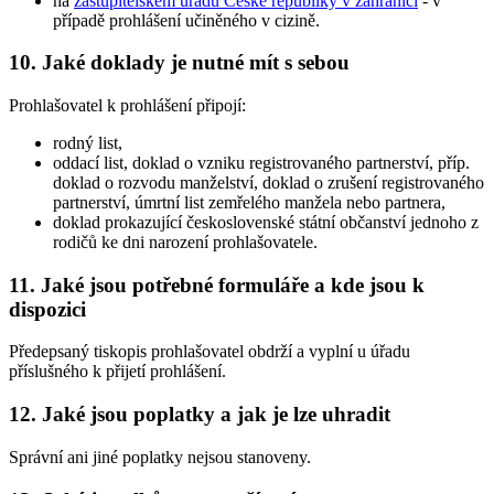
na
zastupitelském úřadu České republiky v zahraničí
- v
případě prohlášení učiněného v cizině.
10. Jaké doklady je nutné mít s sebou
Prohlašovatel k prohlášení připojí:
rodný list,
oddací list, doklad o vzniku registrovaného partnerství, příp.
doklad o rozvodu manželství, doklad o zrušení registrovaného
partnerství, úmrtní list zemřelého manžela nebo partnera,
doklad prokazující československé státní občanství jednoho z
rodičů ke dni narození prohlašovatele.
11. Jaké jsou potřebné formuláře a kde jsou k
dispozici
Předepsaný tiskopis prohlašovatel obdrží a vyplní u úřadu
příslušného k přijetí prohlášení.
12. Jaké jsou poplatky a jak je lze uhradit
Správní ani jiné poplatky nejsou stanoveny.