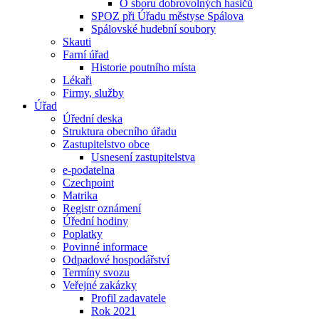
O sboru dobrovolných hasičů
SPOZ při Úřadu městyse Spálova
Spálovské hudební soubory
Skauti
Farní úřad
Historie poutního místa
Lékaři
Firmy, služby
Úřad
Úřední deska
Struktura obecního úřadu
Zastupitelstvo obce
Usnesení zastupitelstva
e-podatelna
Czechpoint
Matrika
Registr oznámení
Úřední hodiny
Poplatky
Povinné informace
Odpadové hospodářství
Termíny svozu
Veřejné zakázky
Profil zadavatele
Rok 2021