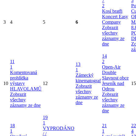
7
3
2
Po
Kosí bratři
Cu
Koncert Easy
O
3
4
5
6
Company
M
Zobrazit
8.
všechny
P
záznamy ze
D
dne
Zo
zá
14
11
2
13
1
Open-Air
1
Komentovaná
Double
Zámecký
prohlídka
Slavnost obce
kinematograf
10
výstavy
12
Jeseník nad
15
Zobrazit
HLAVOLAMŮ
Odrou
všechny
Zobrazit
Zobrazit
záznamy ze
všechny
všechny
dne
záznamy ze dne
záznamy ze
dne
19
1
18
21
22
VYPRODÁNO
1
1
4
/ /