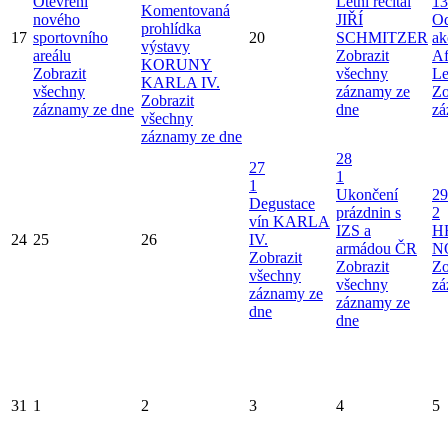
Otevření
Letní recitál
13
Komentovaná
nového
JIŘÍ
Od
prohlídka
17
sportovního
20
SCHMITZER
ak
výstavy
areálu
Zobrazit
Af
KORUNY
Zobrazit
všechny
Le
KARLA IV.
všechny
záznamy ze
Zo
Zobrazit
záznamy ze dne
dne
zá
všechny
záznamy ze dne
28
27
1
1
Ukončení
29
Degustace
prázdnin s
2
vín KARLA
IZS a
H
24
25
26
IV.
armádou ČR
N
Zobrazit
Zobrazit
Zo
všechny
všechny
zá
záznamy ze
záznamy ze
dne
dne
31
1
2
3
4
5