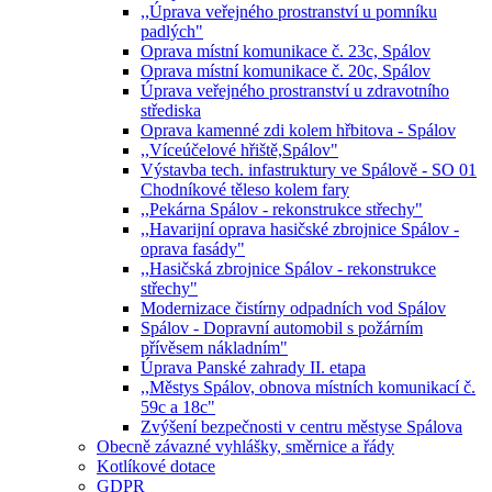
,,Úprava veřejného prostranství u pomníku
padlých"
Oprava místní komunikace č. 23c, Spálov
Oprava místní komunikace č. 20c, Spálov
Úprava veřejného prostranství u zdravotního
střediska
Oprava kamenné zdi kolem hřbitova - Spálov
,,Víceúčelové hřiště,Spálov"
Výstavba tech. infastruktury ve Spálově - SO 01
Chodníkové těleso kolem fary
,,Pekárna Spálov - rekonstrukce střechy"
,,Havarijní oprava hasičské zbrojnice Spálov -
oprava fasády"
,,Hasičská zbrojnice Spálov - rekonstrukce
střechy"
Modernizace čistírny odpadních vod Spálov
Spálov - Dopravní automobil s požárním
přívěsem nákladním"
Úprava Panské zahrady II. etapa
,,Městys Spálov, obnova místních komunikací č.
59c a 18c"
Zvýšení bezpečnosti v centru městyse Spálova
Obecně závazné vyhlášky, směrnice a řády
Kotlíkové dotace
GDPR