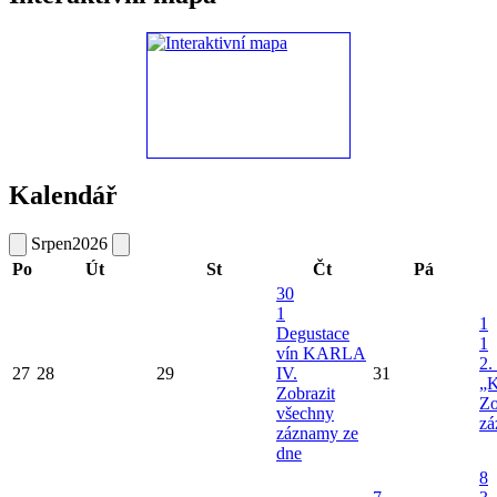
Kalendář
Srpen
2026
Po
Út
St
Čt
Pá
30
1
1
Degustace
1
vín KARLA
2.
27
28
29
IV.
31
„K
Zobrazit
Zo
všechny
zá
záznamy ze
dne
8