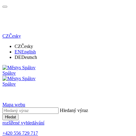
CZ
Česky
CZ
Česky
EN
English
DE
Deutsch
Spálov
Spálov
Mapa webu
Hledaný výraz
Hledat
rozšířené vyhledávání
+420 556 729 717