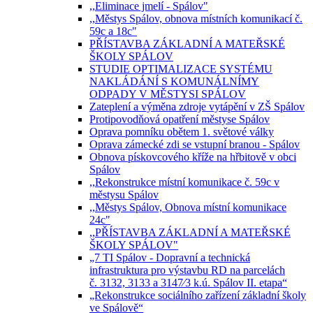
,,Eliminace jmelí - Spálov"
,,Městys Spálov, obnova místních komunikací č.
59c a 18c"
PŘÍSTAVBA ZÁKLADNÍ A MATEŘSKÉ
ŠKOLY SPÁLOV
STUDIE OPTIMALIZACE SYSTÉMU
NAKLÁDÁNÍ S KOMUNÁLNÍMY
ODPADY V MĚSTYSI SPÁLOV
Zateplení a výměna zdroje vytápění v ZŠ Spálov
Protipovodňová opatření městyse Spálov
Oprava pomníku obětem 1. světové války
Oprava zámecké zdi se vstupní branou - Spálov
Obnova pískovcového kříže na hřbitově v obci
Spálov
,,Rekonstrukce místní komunikace č. 59c v
městysu Spálov
,,Městys Spálov, Obnova místní komunikace
24c"
,,PŘÍSTAVBA ZÁKLADNÍ A MATEŘSKÉ
ŠKOLY SPÁLOV"
„7 TI Spálov - Dopravní a technická
infrastruktura pro výstavbu RD na parcelách
č. 3132, 3133 a 3147⁄3 k.ú. Spálov II. etapa“
„Rekonstrukce sociálního zařízení základní školy
ve Spálově“