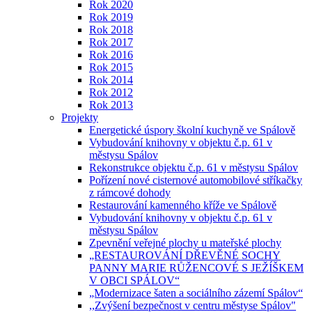
Rok 2020
Rok 2019
Rok 2018
Rok 2017
Rok 2016
Rok 2015
Rok 2014
Rok 2012
Rok 2013
Projekty
Energetické úspory školní kuchyně ve Spálově
Vybudování knihovny v objektu č.p. 61 v
městysu Spálov
Rekonstrukce objektu č.p. 61 v městysu Spálov
Pořízení nové cisternové automobilové stříkačky
z rámcové dohody
Restaurování kamenného kříže ve Spálově
Vybudování knihovny v objektu č.p. 61 v
městysu Spálov
Zpevnění veřejné plochy u mateřské plochy
„RESTAUROVÁNÍ DŘEVĚNÉ SOCHY
PANNY MARIE RŮŽENCOVÉ S JEŽÍŠKEM
V OBCI SPÁLOV“
„Modernizace šaten a sociálního zázemí Spálov“
,,Zvýšení bezpečnost v centru městyse Spálov"