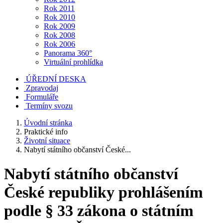
Rok 2011
Rok 2010
Rok 2009
Rok 2008
Rok 2006
Panorama 360°
Virtuální prohlídka
ÚŘEDNÍ DESKA
Zpravodaj
Formuláře
Termíny svozu
Úvodní stránka
Praktické info
Životní situace
Nabytí státního občanství České...
Nabytí státního občanství
České republiky prohlášením
podle § 33 zákona o státním