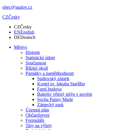
obec@spalov.cz
CZ
Česky
CZ
Česky
EN
English
DE
Deutsch
Městys
Historie
Statistické údaje
Současnost
Blízké okolí
Památky a pamětihodnosti
Spálovský zámek
Kostel sv. Jakuba Staršího
Farní budova
Balerův větrný mlýn v novém
Socha Panny Marie
Zámecký park
Územní plán
ObčanServer
Formuláře
Tipy na výlety