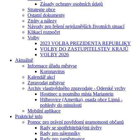
Zásady ochrany osobních údajů
Strategie obce
Ostatní dokumenty
Ztráty a nálezy
Návody pro řešení nejrůznějších životních situací
Klikací rozpočet
Volby
2023 VOLBA PREZIDENTA REPUBLIKY
VOLBY DO ZASTUPITELSTEV KRAJŮ
VOLBY 2026
Aktuálně
Informace úřadu městyse
Koronavirus
Kalendář akcí
Zpravodaj městyse
Archiv vlastivědného zpravodaje - Oderské vrchy
Hostinec u poutního místa Mariastein
Hilbrovice (Amerika), osada obce Lipná -
pohledy do minulosti
Mobilní aplikace
Praktické info
Pomoc pro právní povědomí gramotnosti občanů
Rady se spotřebitelskými úvěry
Rady pro nájemníky
Rady pro zaměstnance