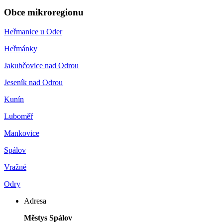
Obce mikroregionu
Heřmanice u Oder
Heřmánky
Jakubčovice nad Odrou
Jeseník nad Odrou
Kunín
Luboměř
Mankovice
Spálov
Vražné
Odry
Adresa
Městys Spálov