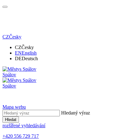
CZ
Česky
CZ
Česky
EN
English
DE
Deutsch
Spálov
Spálov
Mapa webu
Hledaný výraz
Hledat
rozšířené vyhledávání
+420 556 729 717