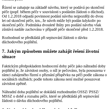
Řízení se zahajuje na základě návrhu, který se podává po skončení
péče (popř. během péče v souvislosti s podáním žádosti o důchod).
Od 1.2.2018 odpadá povinnost podání návrhu nejpozději do dvou
let od skončení péče, tzn., že návrh může být podán kdykoliv po
skončení péče. Podmínka dvouleté lhůty pro podání návrhu však
zůstává nadále zachována v případě péče skončené před 1.2.2018.
Rozhodnutí se předkládá při sepisování žádosti o dávku
důchodového pojištění.
7. Jakým způsobem můžete zahájit řešení životní
situace
Faktickým předpokladem hodnocení doby péče jako náhradní doby
pojištění je, že závislost osoby, o níž je pečováno, byla posouzena v
rámci zahájeného řízení o přiznání příspěvku na péči podle zákona o
sociálních službách; podle tohoto zákona není možné posuzovat
závislost zpětně.
Náhradní doba pojištění se dokládá rozhodnutím OSSZ/ PSSZ/
MSSZ o době a rozsahu péče, které se předkládá při sepisování
žádosti o dávku důchodového pojištění.