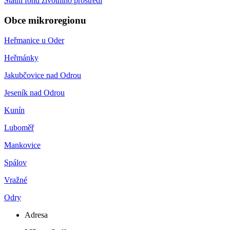
Státní fond životního prostředí
Obce mikroregionu
Heřmanice u Oder
Heřmánky
Jakubčovice nad Odrou
Jeseník nad Odrou
Kunín
Luboměř
Mankovice
Spálov
Vražné
Odry
Adresa