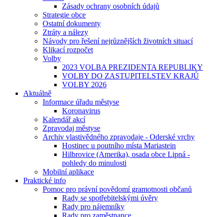
Zásady ochrany osobních údajů
Strategie obce
Ostatní dokumenty
Ztráty a nálezy
Návody pro řešení nejrůznějších životních situací
Klikací rozpočet
Volby
2023 VOLBA PREZIDENTA REPUBLIKY
VOLBY DO ZASTUPITELSTEV KRAJŮ
VOLBY 2026
Aktuálně
Informace úřadu městyse
Koronavirus
Kalendář akcí
Zpravodaj městyse
Archiv vlastivědného zpravodaje - Oderské vrchy
Hostinec u poutního místa Mariastein
Hilbrovice (Amerika), osada obce Lipná -
pohledy do minulosti
Mobilní aplikace
Praktické info
Pomoc pro právní povědomí gramotnosti občanů
Rady se spotřebitelskými úvěry
Rady pro nájemníky
Rady pro zaměstnance