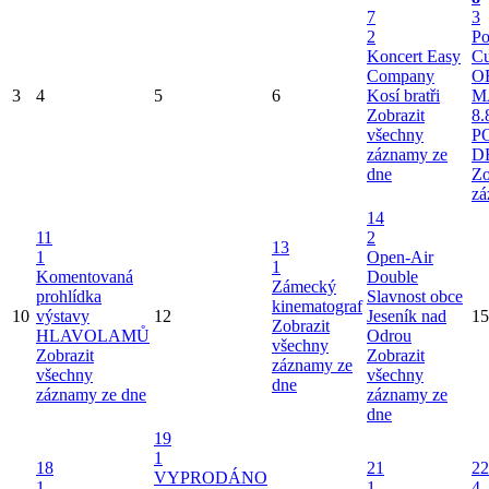
7
3
2
Po
Koncert Easy
Cu
Company
O
3
4
5
6
Kosí bratři
M
Zobrazit
8.
všechny
P
záznamy ze
D
dne
Zo
zá
14
11
2
13
1
Open-Air
1
Komentovaná
Double
Zámecký
prohlídka
Slavnost obce
kinematograf
10
výstavy
12
Jeseník nad
15
Zobrazit
HLAVOLAMŮ
Odrou
všechny
Zobrazit
Zobrazit
záznamy ze
všechny
všechny
dne
záznamy ze dne
záznamy ze
dne
19
1
18
21
22
VYPRODÁNO
1
1
4