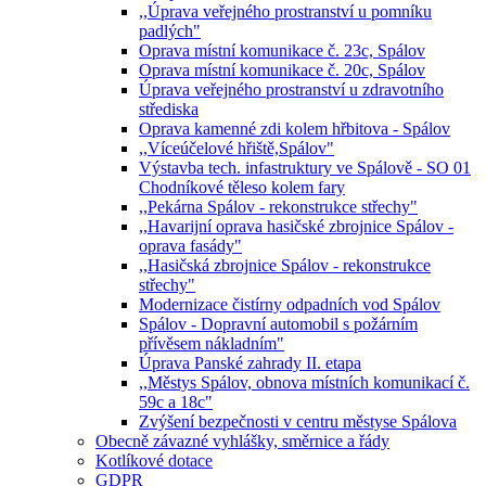
,,Úprava veřejného prostranství u pomníku
padlých"
Oprava místní komunikace č. 23c, Spálov
Oprava místní komunikace č. 20c, Spálov
Úprava veřejného prostranství u zdravotního
střediska
Oprava kamenné zdi kolem hřbitova - Spálov
,,Víceúčelové hřiště,Spálov"
Výstavba tech. infastruktury ve Spálově - SO 01
Chodníkové těleso kolem fary
,,Pekárna Spálov - rekonstrukce střechy"
,,Havarijní oprava hasičské zbrojnice Spálov -
oprava fasády"
,,Hasičská zbrojnice Spálov - rekonstrukce
střechy"
Modernizace čistírny odpadních vod Spálov
Spálov - Dopravní automobil s požárním
přívěsem nákladním"
Úprava Panské zahrady II. etapa
,,Městys Spálov, obnova místních komunikací č.
59c a 18c"
Zvýšení bezpečnosti v centru městyse Spálova
Obecně závazné vyhlášky, směrnice a řády
Kotlíkové dotace
GDPR