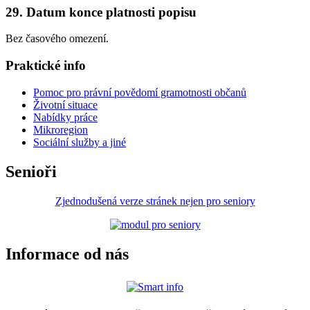
29. Datum konce platnosti popisu
Bez časového omezení.
Praktické info
Pomoc pro právní povědomí gramotnosti občanů
Životní situace
Nabídky práce
Mikroregion
Sociální služby a jiné
Senioři
Zjednodušená verze stránek nejen pro seniory
Informace od nás