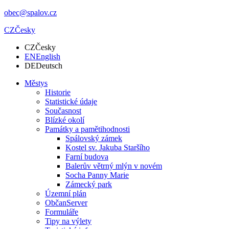
obec@spalov.cz
CZ
Česky
CZ
Česky
EN
English
DE
Deutsch
Městys
Historie
Statistické údaje
Současnost
Blízké okolí
Památky a pamětihodnosti
Spálovský zámek
Kostel sv. Jakuba Staršího
Farní budova
Balerův větrný mlýn v novém
Socha Panny Marie
Zámecký park
Územní plán
ObčanServer
Formuláře
Tipy na výlety