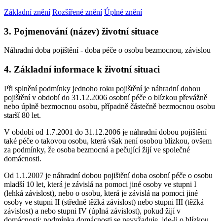
Základní znění
Rozšířené znění
Úplné znění
3. Pojmenování (název) životní situace
Náhradní doba pojištění - doba péče o osobu bezmocnou, závislou
4. Základní informace k životní situaci
Při splnění podmínky jednoho roku pojištění je náhradní dobou
pojištění v období do 31.12.2006 osobní péče o blízkou převážně
nebo úplně bezmocnou osobu, případně částečně bezmocnou osobu
starší 80 let.
V období od 1.7.2001 do 31.12.2006 je náhradní dobou pojištění
také péče o takovou osobu, která však není osobou blízkou, ovšem
za podmínky, že osoba bezmocná a pečující žijí ve společné
domácnosti.
Od 1.1.2007 je náhradní dobou pojištění doba osobní péče o osobu
mladší 10 let, která je závislá na pomoci jiné osoby ve stupni I
(lehká závislost), nebo o osobu, která je závislá na pomoci jiné
osoby ve stupni II (středně těžká závislost) nebo stupni III (těžká
závislost) a nebo stupni IV (úplná závislost), pokud žijí v
domácnosti; podmínka domácnosti se nevyžaduje, jde-li o blízkou