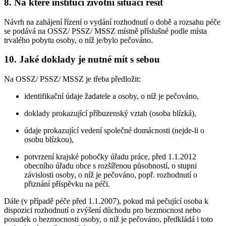
8. Na které instituci životní situaci řešit
Návrh na zahájení řízení o vydání rozhodnutí o době a rozsahu péče
se podává na OSSZ/ PSSZ/ MSSZ místně příslušné podle místa
trvalého pobytu osoby, o níž je/bylo pečováno.
10. Jaké doklady je nutné mít s sebou
Na OSSZ/ PSSZ/ MSSZ je třeba předložit:
identifikační údaje žadatele a osoby, o níž je pečováno,
doklady prokazující příbuzenský vztah (osoba blízká),
údaje prokazující vedení společné domácnosti (nejde-li o
osobu blízkou),
potvrzení krajské pobočky úřadu práce, před 1.1.2012
obecního úřadu obce s rozšířenou působností, o stupni
závislosti osoby, o níž je pečováno, popř. rozhodnutí o
přiznání příspěvku na péči.
Dále (v případě péče před 1.1.2007), pokud má pečující osoba k
dispozici rozhodnutí o zvýšení důchodu pro bezmocnost nebo
posudek o bezmocnosti osoby, o niž je pečováno, předkládá i toto