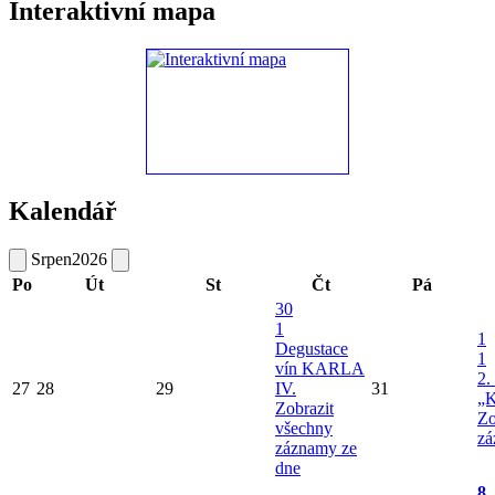
Interaktivní mapa
Kalendář
Srpen
2026
Po
Út
St
Čt
Pá
30
1
1
Degustace
1
vín KARLA
2.
27
28
29
IV.
31
„K
Zobrazit
Zo
všechny
zá
záznamy ze
dne
8