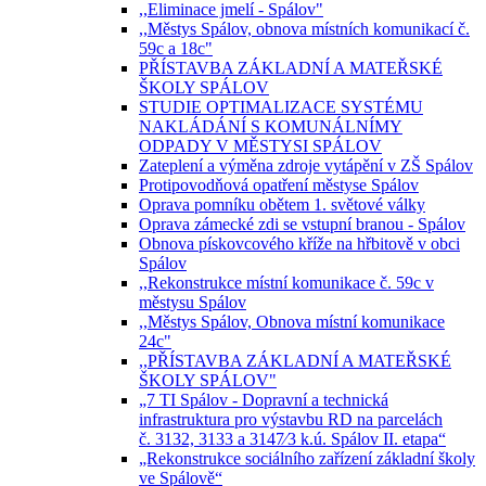
,,Eliminace jmelí - Spálov"
,,Městys Spálov, obnova místních komunikací č.
59c a 18c"
PŘÍSTAVBA ZÁKLADNÍ A MATEŘSKÉ
ŠKOLY SPÁLOV
STUDIE OPTIMALIZACE SYSTÉMU
NAKLÁDÁNÍ S KOMUNÁLNÍMY
ODPADY V MĚSTYSI SPÁLOV
Zateplení a výměna zdroje vytápění v ZŠ Spálov
Protipovodňová opatření městyse Spálov
Oprava pomníku obětem 1. světové války
Oprava zámecké zdi se vstupní branou - Spálov
Obnova pískovcového kříže na hřbitově v obci
Spálov
,,Rekonstrukce místní komunikace č. 59c v
městysu Spálov
,,Městys Spálov, Obnova místní komunikace
24c"
,,PŘÍSTAVBA ZÁKLADNÍ A MATEŘSKÉ
ŠKOLY SPÁLOV"
„7 TI Spálov - Dopravní a technická
infrastruktura pro výstavbu RD na parcelách
č. 3132, 3133 a 3147⁄3 k.ú. Spálov II. etapa“
„Rekonstrukce sociálního zařízení základní školy
ve Spálově“