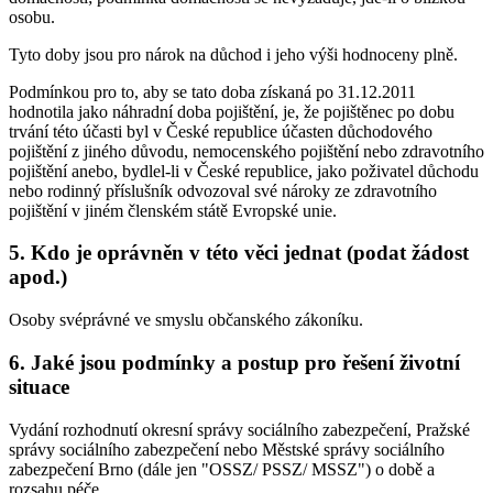
osobu.
Tyto doby jsou pro nárok na důchod i jeho výši hodnoceny plně.
Podmínkou pro to, aby se tato doba získaná po 31.12.2011
hodnotila jako náhradní doba pojištění, je, že pojištěnec po dobu
trvání této účasti byl v České republice účasten důchodového
pojištění z jiného důvodu, nemocenského pojištění nebo zdravotního
pojištění anebo, bydlel-li v České republice, jako poživatel důchodu
nebo rodinný příslušník odvozoval své nároky ze zdravotního
pojištění v jiném členském státě Evropské unie.
5. Kdo je oprávněn v této věci jednat (podat žádost
apod.)
Osoby svéprávné ve smyslu občanského zákoníku.
6. Jaké jsou podmínky a postup pro řešení životní
situace
Vydání rozhodnutí okresní správy sociálního zabezpečení, Pražské
správy sociálního zabezpečení nebo Městské správy sociálního
zabezpečení Brno (dále jen "OSSZ/ PSSZ/ MSSZ") o době a
rozsahu péče.