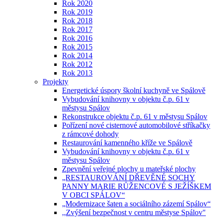
Rok 2020
Rok 2019
Rok 2018
Rok 2017
Rok 2016
Rok 2015
Rok 2014
Rok 2012
Rok 2013
Projekty
Energetické úspory školní kuchyně ve Spálově
Vybudování knihovny v objektu č.p. 61 v
městysu Spálov
Rekonstrukce objektu č.p. 61 v městysu Spálov
Pořízení nové cisternové automobilové stříkačky
z rámcové dohody
Restaurování kamenného kříže ve Spálově
Vybudování knihovny v objektu č.p. 61 v
městysu Spálov
Zpevnění veřejné plochy u mateřské plochy
„RESTAUROVÁNÍ DŘEVĚNÉ SOCHY
PANNY MARIE RŮŽENCOVÉ S JEŽÍŠKEM
V OBCI SPÁLOV“
„Modernizace šaten a sociálního zázemí Spálov“
,,Zvýšení bezpečnost v centru městyse Spálov"