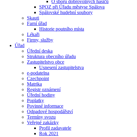
O sboru dobrovolných hasičů
SPOZ při Úřadu městyse Spálova
Spálovské hudební soubory
Skauti
Farní úřad
Historie poutního místa
Lékaři
Firmy, služby
Úřad
Úřední deska
Struktura obecního úřadu
Zastupitelstvo obce
Usnesení zastupitelstva
e-podatelna
Czechpoint
Matrika
Registr oznámení
Úřední hodiny
Poplatky
Povinné informace
Odpadové hospodářství
Termíny svozu
Veřejné zakázky
Profil zadavatele
Rok 2021