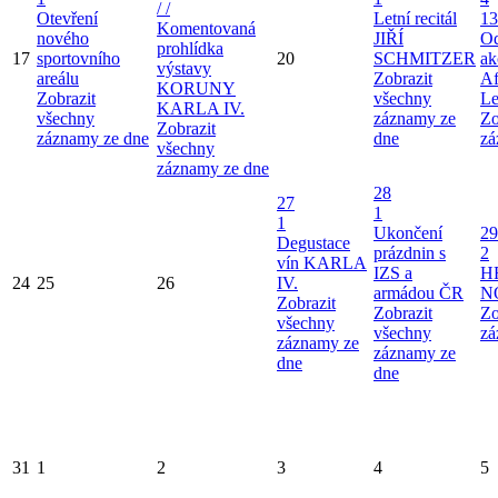
/ /
Otevření
Letní recitál
13
Komentovaná
nového
JIŘÍ
Od
prohlídka
17
sportovního
20
SCHMITZER
ak
výstavy
areálu
Zobrazit
Af
KORUNY
Zobrazit
všechny
Le
KARLA IV.
všechny
záznamy ze
Zo
Zobrazit
záznamy ze dne
dne
zá
všechny
záznamy ze dne
28
27
1
1
Ukončení
29
Degustace
prázdnin s
2
vín KARLA
IZS a
H
24
25
26
IV.
armádou ČR
N
Zobrazit
Zobrazit
Zo
všechny
všechny
zá
záznamy ze
záznamy ze
dne
dne
31
1
2
3
4
5