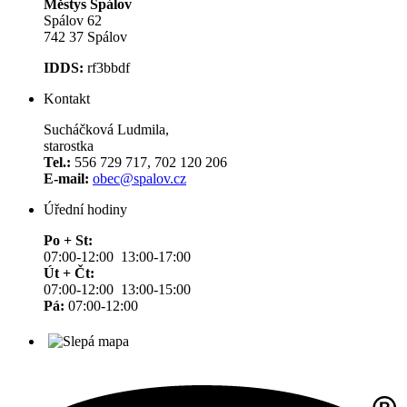
Městys Spálov
Spálov 62
742 37 Spálov
IDDS:
rf3bbdf
Kontakt
Sucháčková Ludmila,
starostka
Tel.:
556 729 717, 702 120 206
E-mail:
obec@spalov.cz
Úřední hodiny
Po + St:
07:00-12:00 13:00-17:00
Út + Čt:
07:00-12:00 13:00-15:00
Pá:
07:00-12:00