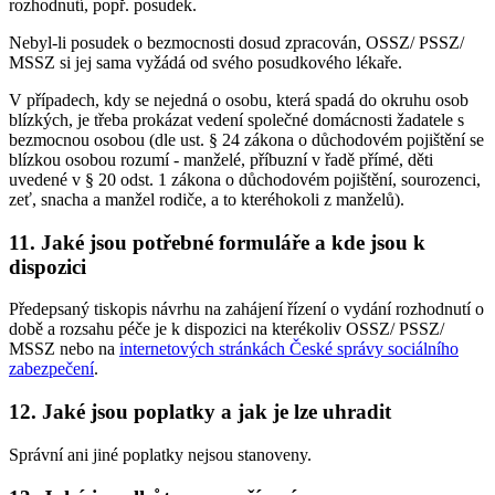
rozhodnutí, popř. posudek.
Nebyl-li posudek o bezmocnosti dosud zpracován, OSSZ/ PSSZ/
MSSZ si jej sama vyžádá od svého posudkového lékaře.
V případech, kdy se nejedná o osobu, která spadá do okruhu osob
blízkých, je třeba prokázat vedení společné domácnosti žadatele s
bezmocnou osobou (dle ust. § 24 zákona o důchodovém pojištění se
blízkou osobou rozumí - manželé, příbuzní v řadě přímé, děti
uvedené v § 20 odst. 1 zákona o důchodovém pojištění, sourozenci,
zeť, snacha a manžel rodiče, a to kteréhokoli z manželů).
11. Jaké jsou potřebné formuláře a kde jsou k
dispozici
Předepsaný tiskopis návrhu na zahájení řízení o vydání rozhodnutí o
době a rozsahu péče je k dispozici na kterékoliv OSSZ/ PSSZ/
MSSZ nebo na
internetových stránkách České správy sociálního
zabezpečení
.
12. Jaké jsou poplatky a jak je lze uhradit
Správní ani jiné poplatky nejsou stanoveny.