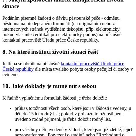
situace
Podáním písemné žádosti o dávku pěstounské péče - odměnu
pěstouna na předepsaném formuláři (na originálním nebo z
internetových stránek vytištěném tiskopisu, příp. elektronicky,
pokud vlastníte certifikát pro elektronický podpis) na příslušné
kontaktní pracoviště Úřadu práce České republiky.
8. Na které instituci životní situaci řešit
Je třeba se obrátit na příslušné
kontaktní pracoviště Úřadu práce
České republiky
dle místa trvalého pobytu osoby pečující či osoby v
evidenci.
10. Jaké doklady je nutné mít s sebou
K řádně vyplněnému formuláři žádosti je třeba doložit:
průkaz totožnosti všech osob, které jsou v žádosti uvedeny, u
dětí do 15 let rodný list; pokud v průkazu totožnosti není
uvedeno rodné příjmení, je třeba doložit rodný list,
pro všechny děti uvedené v žádosti, které jsou již zletilé, jejich
nezaopatřenost: "Potvrzení o studiu" nebo "Rozhodnutí o