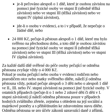
je-li pečováno alespoň o 1 dítě, které je osobou závislou na
pomoci jiné fyzické osoby ve stupni II (středně těžká
závislost) nebo ve stupni III (těžká závislost) nebo ve
stupni IV (úplná závislost),
jde-li o osobu v evidenci, a to i v případě, že nepečuje o
žádné dítě, nebo
24 000 Kč, pečuje-li pěstoun alespoň o 1 dítě, které mu bylo
svěřeno na přechodnou dobu, a toto dítě je osobou závislou
na pomoci jiné fyzické osoby ve stupni II (středně těžká
závislost) nebo ve stupni III (těžká závislost) nebo ve stupni
IV (úplná závislost).
Za každé další dítě svěřené do péče osoby pečující se odměna
pěstouna zvyšuje vždy o 4 000 Kč.
Pokud je osoba pečující nebo osoba v evidenci rodičem nebo
prarodičem otce nebo matky svěřeného dítěte, náleží jí odměna
pěstouna vždy, pokud pečuje alespoň o 3 děti nebo o alespoň 1 dítě
ve II., III. nebo IV. stupni závislosti na pomoci jiné fyzické osoby. V
ostatních případech (pečuje-li o 1 nebo 2 zdravé děti či děti v I.
stupni závislosti) jí náleží odměna pěstouna pouze v případech
hodných zvláštního zřetele, zejména s ohledem na její sociální a
majetkové poměry a s přihlédnutím ke zdravotnímu stavu dítěte.
Odměna pěstouna se pro účely zákonů upravující daně z příjmů,