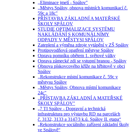
,,Eliminace jmelí - Spálov"
,,Městys Spálov, obnova místních komunikací č.
59c a 18c"
PŘÍSTAVBA ZÁKLADNÍ A MATEŘSKÉ
ŠKOLY SPÁLOV
STUDIE OPTIMALIZACE SYSTÉMU
NAKLÁDÁNÍ S KOMUNÁLNÍMY
ODPADY V MĚSTYSI SPÁLOV
Zateplení a výměna zdroje vytápění v ZŠ Spálov
Protipovodňová opatření městyse Spálov
Oprava pomníku obětem 1. světové války
Oprava zámecké zdi se vstupní branou - Spálov
Obnova pískovcového kříže na hřbitově v obci
Spálov
,,Rekonstrukce místní komunikace č. 59c v
městysu Spálov
,,Městys Spálov, Obnova místní komunikace
24c"
,,PŘÍSTAVBA ZÁKLADNÍ A MATEŘSKÉ
ŠKOLY SPÁLOV"
„7 TI Spálov - Dopravní a technická
infrastruktura pro výstavbu RD na parcelách
č. 3132, 3133 a 3147⁄3 k.ú. Spálov II. etapa“
„Rekonstrukce sociálního zařízení základní školy
ve Spálově“