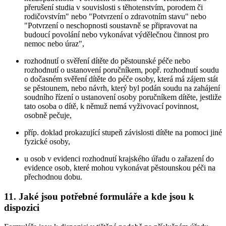
přerušení studia v souvislosti s těhotenstvím, porodem či
rodičovstvím" nebo "Potvrzení o zdravotním stavu" nebo
"Potvrzení o neschopnosti soustavně se připravovat na
budoucí povolání nebo vykonávat výdělečnou činnost pro
nemoc nebo úraz",
rozhodnutí o svěření dítěte do pěstounské péče nebo
rozhodnutí o ustanovení poručníkem, popř. rozhodnutí soudu
o dočasném svěření dítěte do péče osoby, která má zájem stát
se pěstounem, nebo návrh, který byl podán soudu na zahájení
soudního řízení o ustanovení osoby poručníkem dítěte, jestliže
tato osoba o dítě, k němuž nemá vyživovací povinnost,
osobně pečuje,
příp. doklad prokazující stupeň závislosti dítěte na pomoci jiné
fyzické osoby,
u osob v evidenci rozhodnutí krajského úřadu o zařazení do
evidence osob, které mohou vykonávat pěstounskou péči na
přechodnou dobu.
11. Jaké jsou potřebné formuláře a kde jsou k
dispozici