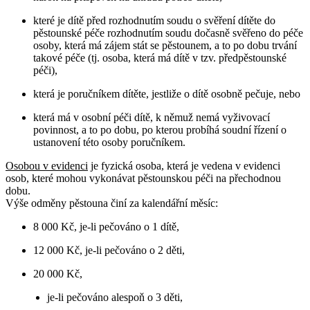
které je dítě před rozhodnutím soudu o svěření dítěte do
pěstounské péče rozhodnutím soudu dočasně svěřeno do péče
osoby, která má zájem stát se pěstounem, a to po dobu trvání
takové péče (tj. osoba, která má dítě v tzv. předpěstounské
péči),
která je poručníkem dítěte, jestliže o dítě osobně pečuje, nebo
která má v osobní péči dítě, k němuž nemá vyživovací
povinnost, a to po dobu, po kterou probíhá soudní řízení o
ustanovení této osoby poručníkem.
Osobou v evidenci
je fyzická osoba, která je vedena v evidenci
osob, které mohou vykonávat pěstounskou péči na přechodnou
dobu.
Výše odměny pěstouna činí za kalendářní měsíc:
8 000 Kč, je-li pečováno o 1 dítě,
12 000 Kč, je-li pečováno o 2 děti,
20 000 Kč,
je-li pečováno alespoň o 3 děti,