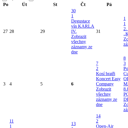
Po
Út
St
Čt
Pá
30
1
1
Degustace
1
vín KARLA
2.
27
28
29
IV.
31
„K
Zobrazit
Zo
všechny
zá
záznamy ze
dne
8
7
3
2
Po
Kosí bratři
Cu
Koncert Easy
O
3
4
5
6
Company
M
Zobrazit
8.
všechny
P
záznamy ze
D
dne
Zo
zá
14
11
2
13
1
Open-Air