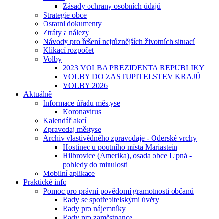
Zásady ochrany osobních údajů
Strategie obce
Ostatní dokumenty
Ztráty a nálezy
Návody pro řešení nejrůznějších životních situací
Klikací rozpočet
Volby
2023 VOLBA PREZIDENTA REPUBLIKY
VOLBY DO ZASTUPITELSTEV KRAJŮ
VOLBY 2026
Aktuálně
Informace úřadu městyse
Koronavirus
Kalendář akcí
Zpravodaj městyse
Archiv vlastivědného zpravodaje - Oderské vrchy
Hostinec u poutního místa Mariastein
Hilbrovice (Amerika), osada obce Lipná -
pohledy do minulosti
Mobilní aplikace
Praktické info
Pomoc pro právní povědomí gramotnosti občanů
Rady se spotřebitelskými úvěry
Rady pro nájemníky
Rady pro zaměstnance