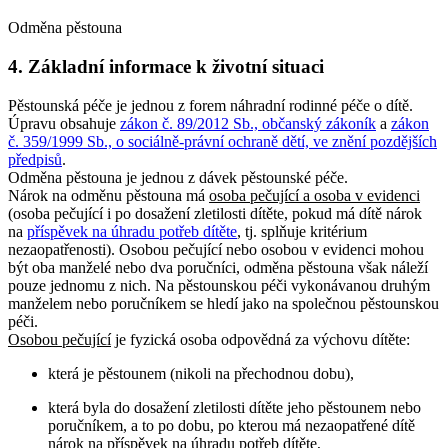
Odměna pěstouna
4. Základní informace k životní situaci
Pěstounská péče je jednou z forem náhradní rodinné péče o dítě.
Úpravu obsahuje
zákon č. 89/2012 Sb., občanský zákoník
a
zákon
č. 359/1999 Sb., o sociálně-právní ochraně dětí, ve znění pozdějších
předpisů
.
Odměna pěstouna je jednou z dávek pěstounské péče.
Nárok na odměnu pěstouna má
osoba pečující a osoba v evidenci
(osoba pečující i po dosažení zletilosti dítěte, pokud má dítě nárok
na
příspěvek na úhradu potřeb dítěte
, tj. splňuje kritérium
nezaopatřenosti). Osobou pečující nebo osobou v evidenci mohou
být oba manželé nebo dva poručníci, odměna pěstouna však náleží
pouze jednomu z nich. Na pěstounskou péči vykonávanou druhým
manželem nebo poručníkem se hledí jako na společnou pěstounskou
péči.
Osobou pečující
je fyzická osoba odpovědná za výchovu dítěte:
která je pěstounem (nikoli na přechodnou dobu),
která byla do dosažení zletilosti dítěte jeho pěstounem nebo
poručníkem, a to po dobu, po kterou má nezaopatřené dítě
nárok na příspěvek na úhradu potřeb dítěte,