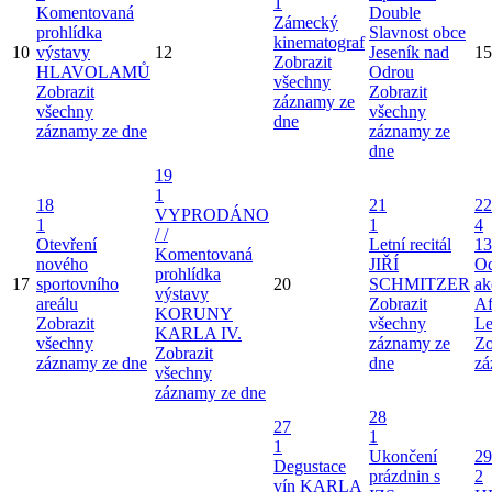
1
Komentovaná
Double
Zámecký
prohlídka
Slavnost obce
kinematograf
10
výstavy
12
Jeseník nad
15
Zobrazit
HLAVOLAMŮ
Odrou
všechny
Zobrazit
Zobrazit
záznamy ze
všechny
všechny
dne
záznamy ze dne
záznamy ze
dne
19
1
18
21
22
VYPRODÁNO
1
1
4
/ /
Otevření
Letní recitál
13
Komentovaná
nového
JIŘÍ
Od
prohlídka
17
sportovního
20
SCHMITZER
ak
výstavy
areálu
Zobrazit
Af
KORUNY
Zobrazit
všechny
Le
KARLA IV.
všechny
záznamy ze
Zo
Zobrazit
záznamy ze dne
dne
zá
všechny
záznamy ze dne
28
27
1
1
Ukončení
29
Degustace
prázdnin s
2
vín KARLA