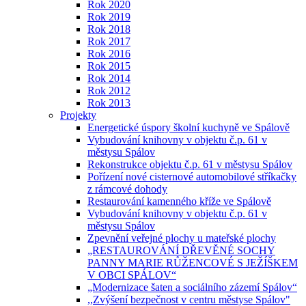
Rok 2020
Rok 2019
Rok 2018
Rok 2017
Rok 2016
Rok 2015
Rok 2014
Rok 2012
Rok 2013
Projekty
Energetické úspory školní kuchyně ve Spálově
Vybudování knihovny v objektu č.p. 61 v
městysu Spálov
Rekonstrukce objektu č.p. 61 v městysu Spálov
Pořízení nové cisternové automobilové stříkačky
z rámcové dohody
Restaurování kamenného kříže ve Spálově
Vybudování knihovny v objektu č.p. 61 v
městysu Spálov
Zpevnění veřejné plochy u mateřské plochy
„RESTAUROVÁNÍ DŘEVĚNÉ SOCHY
PANNY MARIE RŮŽENCOVÉ S JEŽÍŠKEM
V OBCI SPÁLOV“
„Modernizace šaten a sociálního zázemí Spálov“
,,Zvýšení bezpečnost v centru městyse Spálov"