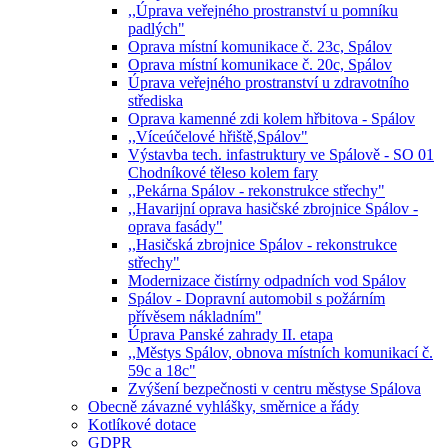
,,Úprava veřejného prostranství u pomníku
padlých"
Oprava místní komunikace č. 23c, Spálov
Oprava místní komunikace č. 20c, Spálov
Úprava veřejného prostranství u zdravotního
střediska
Oprava kamenné zdi kolem hřbitova - Spálov
,,Víceúčelové hřiště,Spálov"
Výstavba tech. infastruktury ve Spálově - SO 01
Chodníkové těleso kolem fary
,,Pekárna Spálov - rekonstrukce střechy"
,,Havarijní oprava hasičské zbrojnice Spálov -
oprava fasády"
,,Hasičská zbrojnice Spálov - rekonstrukce
střechy"
Modernizace čistírny odpadních vod Spálov
Spálov - Dopravní automobil s požárním
přívěsem nákladním"
Úprava Panské zahrady II. etapa
,,Městys Spálov, obnova místních komunikací č.
59c a 18c"
Zvýšení bezpečnosti v centru městyse Spálova
Obecně závazné vyhlášky, směrnice a řády
Kotlíkové dotace
GDPR