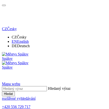
CZ
Česky
CZ
Česky
EN
English
DE
Deutsch
Spálov
Spálov
Mapa webu
Hledaný výraz
Hledat
rozšířené vyhledávání
+420 556 729 717