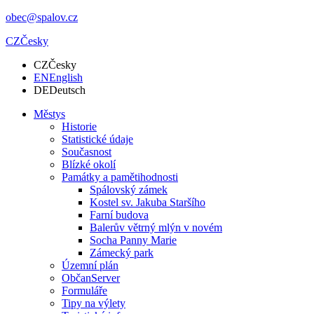
obec@spalov.cz
CZ
Česky
CZ
Česky
EN
English
DE
Deutsch
Městys
Historie
Statistické údaje
Současnost
Blízké okolí
Památky a pamětihodnosti
Spálovský zámek
Kostel sv. Jakuba Staršího
Farní budova
Balerův větrný mlýn v novém
Socha Panny Marie
Zámecký park
Územní plán
ObčanServer
Formuláře
Tipy na výlety