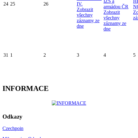
IZS a
H
24
25
26
IV.
armádou ČR
N
Zobrazit
Zobrazit
Zo
všechny
všechny
zá
záznamy ze
záznamy ze
dne
dne
31
1
2
3
4
5
INFORMACE
Odkazy
Czechpoin