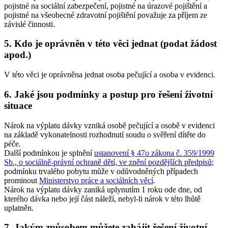
pojistné na sociální zabezpečení, pojistné na úrazové pojištění a
pojistné na všeobecné zdravotní pojištění považuje za příjem ze
závislé činnosti.
5. Kdo je oprávněn v této věci jednat (podat žádost
apod.)
V této věci je oprávněna jednat osoba pečující a osoba v evidenci.
6. Jaké jsou podmínky a postup pro řešení životní
situace
Nárok na výplatu dávky vzniká osobě pečující a osobě v evidenci
na základě vykonatelnosti rozhodnutí soudu o svěření dítěte do
péče.
Další podmínkou je splnění
ustanovení § 47o zákona č. 359/1999
Sb., o sociálně-právní ochraně dětí, ve znění pozdějších předpisů
;
podmínku trvalého pobytu může v odůvodněných případech
prominout
Ministerstvo práce a sociálních věcí
.
Nárok na výplatu dávky zaniká uplynutím 1 roku ode dne, od
kterého dávka nebo její část náleží, nebyl-li nárok v této lhůtě
uplatněn.
7. Jakým způsobem můžete zahájit řešení životní