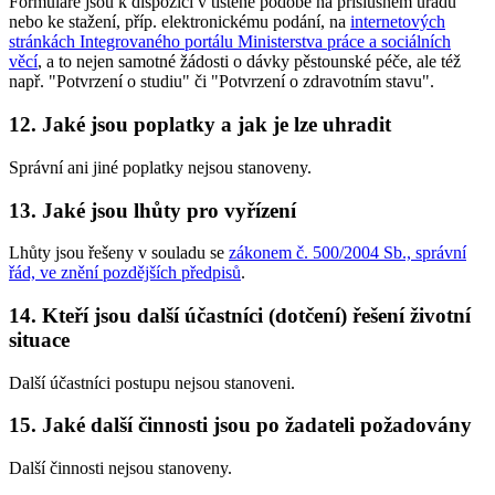
Formuláře jsou k dispozici v tištěné podobě na příslušném úřadu
nebo ke stažení, příp. elektronickému podání, na
internetových
stránkách Integrovaného portálu Ministerstva práce a sociálních
věcí
, a to nejen samotné žádosti o dávky pěstounské péče, ale též
např. "Potvrzení o studiu" či "Potvrzení o zdravotním stavu".
12. Jaké jsou poplatky a jak je lze uhradit
Správní ani jiné poplatky nejsou stanoveny.
13. Jaké jsou lhůty pro vyřízení
Lhůty jsou řešeny v souladu se
zákonem č. 500/2004 Sb., správní
řád, ve znění pozdějších předpisů
.
14. Kteří jsou další účastníci (dotčení) řešení životní
situace
Další účastníci postupu nejsou stanoveni.
15. Jaké další činnosti jsou po žadateli požadovány
Další činnosti nejsou stanoveny.