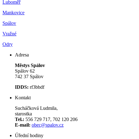
Luboměř
Mankovice
Spálov
Vražné
Odry
Adresa
Městys Spálov
Spálov 62
742 37 Spálov
IDDS:
rf3bbdf
Kontakt
Sucháčková Ludmila,
starostka
Tel.:
556 729 717, 702 120 206
E-mail:
obec@spalov.cz
Úřední hodiny