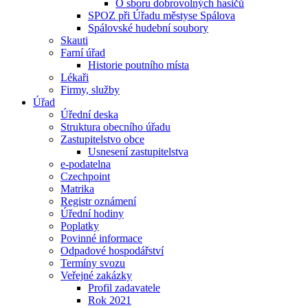
O sboru dobrovolných hasičů
SPOZ při Úřadu městyse Spálova
Spálovské hudební soubory
Skauti
Farní úřad
Historie poutního místa
Lékaři
Firmy, služby
Úřad
Úřední deska
Struktura obecního úřadu
Zastupitelstvo obce
Usnesení zastupitelstva
e-podatelna
Czechpoint
Matrika
Registr oznámení
Úřední hodiny
Poplatky
Povinné informace
Odpadové hospodářství
Termíny svozu
Veřejné zakázky
Profil zadavatele
Rok 2021