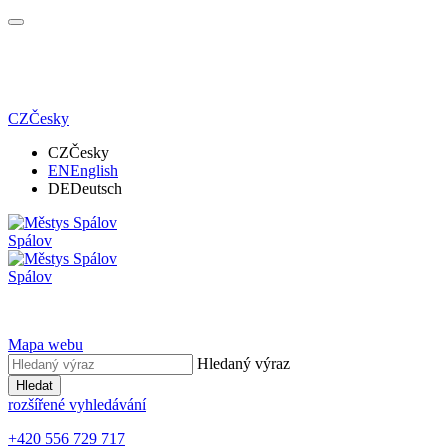
CZ
Česky
CZ
Česky
EN
English
DE
Deutsch
Spálov
Spálov
Mapa webu
Hledaný výraz
Hledat
rozšířené vyhledávání
+420 556 729 717