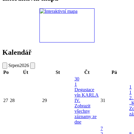
Kalendář
Srpen
2026
Po
Út
St
Čt
Pá
30
1
1
Degustace
1
vín KARLA
2.
27
28
29
IV.
31
„K
Zobrazit
Zo
všechny
zá
záznamy ze
dne
7
2
8