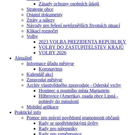
Zásady ochrany osobních údajů
Strategie obce
Ostatní dokumenty
Ztráty a nálezy
Návody pro řešení nejrůznějších životních situací
Klikací rozpočet
Volby
2023 VOLBA PREZIDENTA REPUBLIKY
VOLBY DO ZASTUPITELSTEV KRAJŮ
VOLBY 2026
Aktuálně
Informace úřadu městyse
Koronavirus
Kalendář akcí
Zpravodaj městyse
Archiv vlastivědného zpravodaje - Oderské vrchy
Hostinec u poutního místa Mariastein
Hilbrovice (Amerika), osada obce Lipná -
pohledy do minulosti
Mobilní aplikace
Praktické info
Pomoc pro právní povědomí gramotnosti občanů
Rady se spotřebitelskými úvěry
Rady pro nájemníky
Rady pro zaměstnance