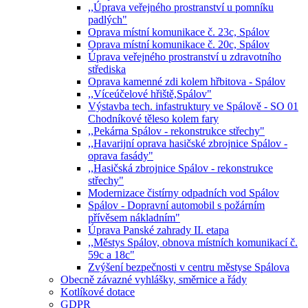
,,Úprava veřejného prostranství u pomníku
padlých"
Oprava místní komunikace č. 23c, Spálov
Oprava místní komunikace č. 20c, Spálov
Úprava veřejného prostranství u zdravotního
střediska
Oprava kamenné zdi kolem hřbitova - Spálov
,,Víceúčelové hřiště,Spálov"
Výstavba tech. infastruktury ve Spálově - SO 01
Chodníkové těleso kolem fary
,,Pekárna Spálov - rekonstrukce střechy"
,,Havarijní oprava hasičské zbrojnice Spálov -
oprava fasády"
,,Hasičská zbrojnice Spálov - rekonstrukce
střechy"
Modernizace čistírny odpadních vod Spálov
Spálov - Dopravní automobil s požárním
přívěsem nákladním"
Úprava Panské zahrady II. etapa
,,Městys Spálov, obnova místních komunikací č.
59c a 18c"
Zvýšení bezpečnosti v centru městyse Spálova
Obecně závazné vyhlášky, směrnice a řády
Kotlíkové dotace
GDPR