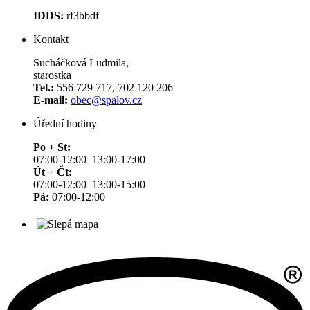
IDDS:
rf3bbdf
Kontakt
Sucháčková Ludmila,
starostka
Tel.:
556 729 717, 702 120 206
E-mail:
obec@spalov.cz
Úřední hodiny
Po + St:
07:00-12:00 13:00-17:00
Út + Čt:
07:00-12:00 13:00-15:00
Pá:
07:00-12:00