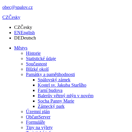
obec@spalov.cz
CZ
Česky
CZ
Česky
EN
English
DE
Deutsch
Městys
Historie
Statistické údaje
Současnost
Blízké okolí
Památky a pamětihodnosti
Spálovský zámek
Kostel sv. Jakuba Staršího
Farní budova
Balerův větrný mlýn v novém
Socha Panny Marie
Zámecký park
Územní plán
ObčanServer
Formuláře
Tipy na výlety