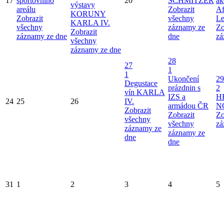
17
sportovního
20
SCHMITZER
ak
výstavy
areálu
Zobrazit
Af
KORUNY
Zobrazit
všechny
Le
KARLA IV.
všechny
záznamy ze
Zo
Zobrazit
záznamy ze dne
dne
zá
všechny
záznamy ze dne
28
27
1
1
Ukončení
29
Degustace
prázdnin s
2
vín KARLA
IZS a
H
24
25
26
IV.
armádou ČR
N
Zobrazit
Zobrazit
Zo
všechny
všechny
zá
záznamy ze
záznamy ze
dne
dne
31
1
2
3
4
5