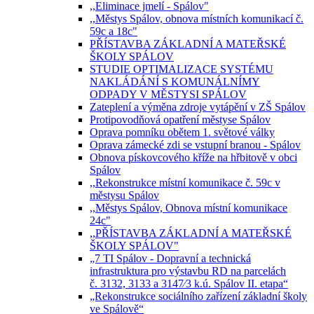
,,Eliminace jmelí - Spálov"
,,Městys Spálov, obnova místních komunikací č.
59c a 18c"
PŘÍSTAVBA ZÁKLADNÍ A MATEŘSKÉ
ŠKOLY SPÁLOV
STUDIE OPTIMALIZACE SYSTÉMU
NAKLÁDÁNÍ S KOMUNÁLNÍMY
ODPADY V MĚSTYSI SPÁLOV
Zateplení a výměna zdroje vytápění v ZŠ Spálov
Protipovodňová opatření městyse Spálov
Oprava pomníku obětem 1. světové války
Oprava zámecké zdi se vstupní branou - Spálov
Obnova pískovcového kříže na hřbitově v obci
Spálov
,,Rekonstrukce místní komunikace č. 59c v
městysu Spálov
,,Městys Spálov, Obnova místní komunikace
24c"
,,PŘÍSTAVBA ZÁKLADNÍ A MATEŘSKÉ
ŠKOLY SPÁLOV"
„7 TI Spálov - Dopravní a technická
infrastruktura pro výstavbu RD na parcelách
č. 3132, 3133 a 3147⁄3 k.ú. Spálov II. etapa“
„Rekonstrukce sociálního zařízení základní školy
ve Spálově“