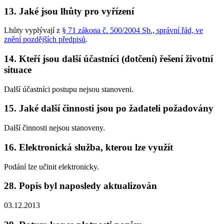
13. Jaké jsou lhůty pro vyřízení
Lhůty vyplývají z
§ 71 zákona č. 500/2004 Sb., správní řád, ve
znění pozdějších předpisů
.
14. Kteří jsou další účastníci (dotčení) řešení životní
situace
Další účastníci postupu nejsou stanoveni.
15. Jaké další činnosti jsou po žadateli požadovány
Další činnosti nejsou stanoveny.
16. Elektronická služba, kterou lze využít
Podání lze učinit elektronicky.
28. Popis byl naposledy aktualizován
03.12.2013