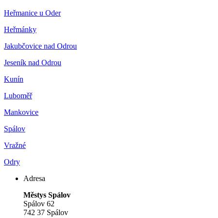
Heřmanice u Oder
Heřmánky
Jakubčovice nad Odrou
Jeseník nad Odrou
Kunín
Luboměř
Mankovice
Spálov
Vražné
Odry
Adresa
Městys Spálov
Spálov 62
742 37 Spálov