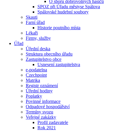
O sboru dobrovolných hasičů
SPOZ při Úřadu městyse Spálova
Spálovské hudební soubory
Skauti
Farní úřad
Historie poutního místa
Lékaři
Firmy, služby
Úřad
Úřední deska
Struktura obecního úřadu
Zastupitelstvo obce
Usnesení zastupitelstva
e-podatelna
Czechpoint
Matrika
Registr oznámení
Úřední hodiny
Poplatky
Povinné informace
Odpadové hospodářství
Termíny svozu
Veřejné zakázky
Profil zadavatele
Rok 2021