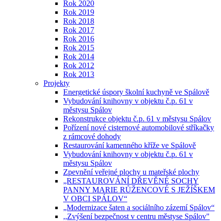
Rok 2020
Rok 2019
Rok 2018
Rok 2017
Rok 2016
Rok 2015
Rok 2014
Rok 2012
Rok 2013
Projekty
Energetické úspory školní kuchyně ve Spálově
Vybudování knihovny v objektu č.p. 61 v
městysu Spálov
Rekonstrukce objektu č.p. 61 v městysu Spálov
Pořízení nové cisternové automobilové stříkačky
z rámcové dohody
Restaurování kamenného kříže ve Spálově
Vybudování knihovny v objektu č.p. 61 v
městysu Spálov
Zpevnění veřejné plochy u mateřské plochy
„RESTAUROVÁNÍ DŘEVĚNÉ SOCHY
PANNY MARIE RŮŽENCOVÉ S JEŽÍŠKEM
V OBCI SPÁLOV“
„Modernizace šaten a sociálního zázemí Spálov“
,,Zvýšení bezpečnost v centru městyse Spálov"