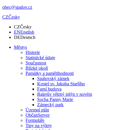
obec@spalov.cz
CZ
Česky
CZ
Česky
EN
English
DE
Deutsch
Městys
Historie
Statistické údaje
Současnost
Blízké okolí
Památky a pamětihodnosti
Spálovský zámek
Kostel sv. Jakuba Staršího
Farní budova
Balerův větrný mlýn v novém
Socha Panny Marie
Zámecký park
Územní plán
ObčanServer
Formuláře
Tipy na výlety