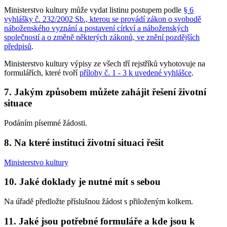
Ministerstvo kultury může vydat listinu postupem podle
§ 6
vyhlášky č. 232/2002 Sb., kterou se provádí zákon o svobodě
náboženského vyznání a postavení církví a náboženských
společností a o změně některých zákonů, ve znění pozdějších
předpisů
.
Ministerstvo kultury výpisy ze všech tří rejstříků vyhotovuje na
formulářích, které tvoří
přílohy č. 1 - 3 k uvedené vyhlášce
.
7. Jakým způsobem můžete zahájit řešení životní
situace
Podáním písemné žádosti.
8. Na které instituci životní situaci řešit
Ministerstvo kultury
10. Jaké doklady je nutné mít s sebou
Na úřadě předložte příslušnou žádost s přiloženým kolkem.
11. Jaké jsou potřebné formuláře a kde jsou k