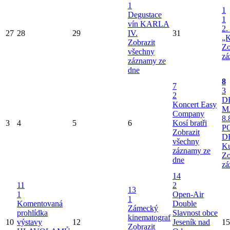
1
1
Degustace
1
vín KARLA
2.
27
28
29
IV.
31
„K
Zobrazit
Zo
všechny
zá
záznamy ze
dne
8
7
3
2
D
Koncert Easy
M
Company
8.
3
4
5
6
Kosí bratři
P
Zobrazit
D
všechny
Ku
záznamy ze
Zo
dne
zá
14
11
2
13
1
Open-Air
1
Komentovaná
Double
Zámecký
prohlídka
Slavnost obce
kinematograf
10
výstavy
12
Jeseník nad
15
Zobrazit