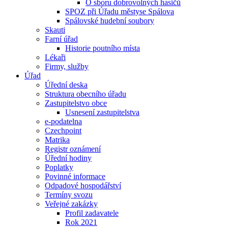
O sboru dobrovolných hasičů
SPOZ při Úřadu městyse Spálova
Spálovské hudební soubory
Skauti
Farní úřad
Historie poutního místa
Lékaři
Firmy, služby
Úřad
Úřední deska
Struktura obecního úřadu
Zastupitelstvo obce
Usnesení zastupitelstva
e-podatelna
Czechpoint
Matrika
Registr oznámení
Úřední hodiny
Poplatky
Povinné informace
Odpadové hospodářství
Termíny svozu
Veřejné zakázky
Profil zadavatele
Rok 2021