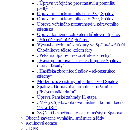
,,Úprava veřejného prostranství u pomníku
padlých"
Oprava místní komunikace č. 23c, Spálov
Oprava místní komunikace č. 20c, Spálov
Úprava veřejného prostranství u zdravotního
střediska
Oprava kamenné zdi kolem hřbitova - Spálov
,,Víceúčelové hřiště,Spálov"
Výstavba tech. infastruktury ve Spálově - SO 01
Chodníkové těleso kolem fary
,,Pekárna Spálov - rekonstrukce střechy"
,,Havarijní oprava hasičské zbrojnice Spálov -
oprava fasády"
,,Hasičská zbrojnice Spálov - rekonstrukce
střechy"
Modernizace čistírny odpadních vod Spálov
Spálov - Dopravní automobil s požárním
přívěsem nákladním"
Úprava Panské zahrady II. etapa
,,Městys Spálov, obnova místních komunikací č.
59c a 18c"
Zvýšení bezpečnosti v centru městyse Spálova
Obecně závazné vyhlášky, směrnice a řády
Kotlíkové dotace
GDPR