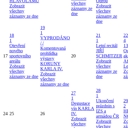
HLAVOLAMŮ
Odrou
všechny
Zobrazit
Zobrazit
záznamy ze
všechny
všechny
dne
záznamy ze dne
záznamy ze
dne
19
1
18
21
22
VYPRODÁNO
1
1
4
/ /
Otevření
Letní recitál
13
Komentovaná
nového
JIŘÍ
Od
prohlídka
17
sportovního
20
SCHMITZER
ak
výstavy
areálu
Zobrazit
Af
KORUNY
Zobrazit
všechny
Le
KARLA IV.
všechny
záznamy ze
Zo
Zobrazit
záznamy ze dne
dne
zá
všechny
záznamy ze dne
28
27
1
1
Ukončení
29
Degustace
prázdnin s
2
vín KARLA
IZS a
H
24
25
26
IV.
armádou ČR
N
Zobrazit
Zobrazit
Zo
všechny
všechny
zá