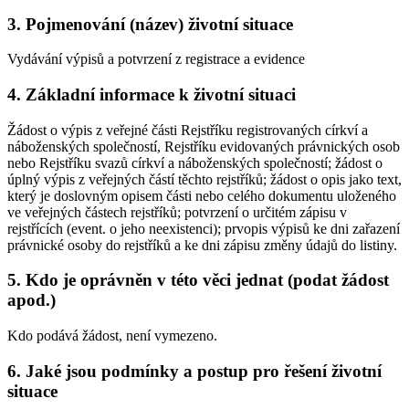
3. Pojmenování (název) životní situace
Vydávání výpisů a potvrzení z registrace a evidence
4. Základní informace k životní situaci
Žádost o výpis z veřejné části Rejstříku registrovaných církví a
náboženských společností, Rejstříku evidovaných právnických osob
nebo Rejstříku svazů církví a náboženských společností; žádost o
úplný výpis z veřejných částí těchto rejstříků; žádost o opis jako text,
který je doslovným opisem části nebo celého dokumentu uloženého
ve veřejných částech rejstříků; potvrzení o určitém zápisu v
rejstřících (event. o jeho neexistenci); prvopis výpisů ke dni zařazení
právnické osoby do rejstříků a ke dni zápisu změny údajů do listiny.
5. Kdo je oprávněn v této věci jednat (podat žádost
apod.)
Kdo podává žádost, není vymezeno.
6. Jaké jsou podmínky a postup pro řešení životní
situace