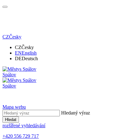
CZ
Česky
CZ
Česky
EN
English
DE
Deutsch
Spálov
Spálov
Mapa webu
Hledaný výraz
Hledat
rozšířené vyhledávání
+420 556 729 717