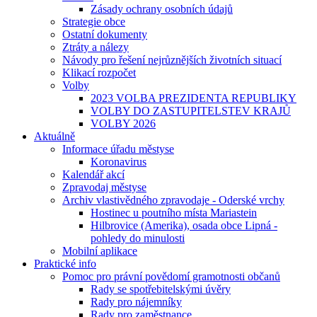
Zásady ochrany osobních údajů
Strategie obce
Ostatní dokumenty
Ztráty a nálezy
Návody pro řešení nejrůznějších životních situací
Klikací rozpočet
Volby
2023 VOLBA PREZIDENTA REPUBLIKY
VOLBY DO ZASTUPITELSTEV KRAJŮ
VOLBY 2026
Aktuálně
Informace úřadu městyse
Koronavirus
Kalendář akcí
Zpravodaj městyse
Archiv vlastivědného zpravodaje - Oderské vrchy
Hostinec u poutního místa Mariastein
Hilbrovice (Amerika), osada obce Lipná -
pohledy do minulosti
Mobilní aplikace
Praktické info
Pomoc pro právní povědomí gramotnosti občanů
Rady se spotřebitelskými úvěry
Rady pro nájemníky
Rady pro zaměstnance