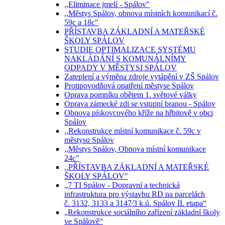
,,Eliminace jmelí - Spálov"
,,Městys Spálov, obnova místních komunikací č.
59c a 18c"
PŘÍSTAVBA ZÁKLADNÍ A MATEŘSKÉ
ŠKOLY SPÁLOV
STUDIE OPTIMALIZACE SYSTÉMU
NAKLÁDÁNÍ S KOMUNÁLNÍMY
ODPADY V MĚSTYSI SPÁLOV
Zateplení a výměna zdroje vytápění v ZŠ Spálov
Protipovodňová opatření městyse Spálov
Oprava pomníku obětem 1. světové války
Oprava zámecké zdi se vstupní branou - Spálov
Obnova pískovcového kříže na hřbitově v obci
Spálov
,,Rekonstrukce místní komunikace č. 59c v
městysu Spálov
,,Městys Spálov, Obnova místní komunikace
24c"
,,PŘÍSTAVBA ZÁKLADNÍ A MATEŘSKÉ
ŠKOLY SPÁLOV"
„7 TI Spálov - Dopravní a technická
infrastruktura pro výstavbu RD na parcelách
č. 3132, 3133 a 3147⁄3 k.ú. Spálov II. etapa“
„Rekonstrukce sociálního zařízení základní školy
ve Spálově“