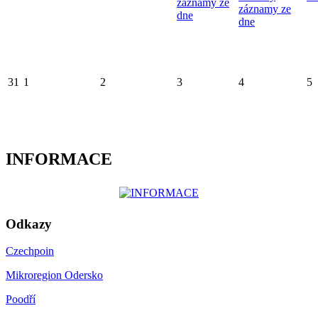
záznamy ze
záznamy ze
dne
dne
31
1
2
3
4
5
INFORMACE
Odkazy
Czechpoin
Mikroregion Odersko
Poodří