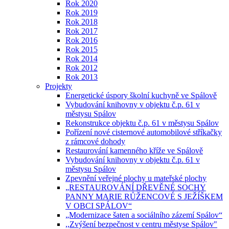
Rok 2020
Rok 2019
Rok 2018
Rok 2017
Rok 2016
Rok 2015
Rok 2014
Rok 2012
Rok 2013
Projekty
Energetické úspory školní kuchyně ve Spálově
Vybudování knihovny v objektu č.p. 61 v
městysu Spálov
Rekonstrukce objektu č.p. 61 v městysu Spálov
Pořízení nové cisternové automobilové stříkačky
z rámcové dohody
Restaurování kamenného kříže ve Spálově
Vybudování knihovny v objektu č.p. 61 v
městysu Spálov
Zpevnění veřejné plochy u mateřské plochy
„RESTAUROVÁNÍ DŘEVĚNÉ SOCHY
PANNY MARIE RŮŽENCOVÉ S JEŽÍŠKEM
V OBCI SPÁLOV“
„Modernizace šaten a sociálního zázemí Spálov“
,,Zvýšení bezpečnost v centru městyse Spálov"