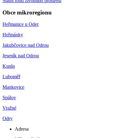
Státní fond životního prostředí
Obce mikroregionu
Heřmanice u Oder
Heřmánky
Jakubčovice nad Odrou
Jeseník nad Odrou
Kunín
Luboměř
Mankovice
Spálov
Vražné
Odry
Adresa