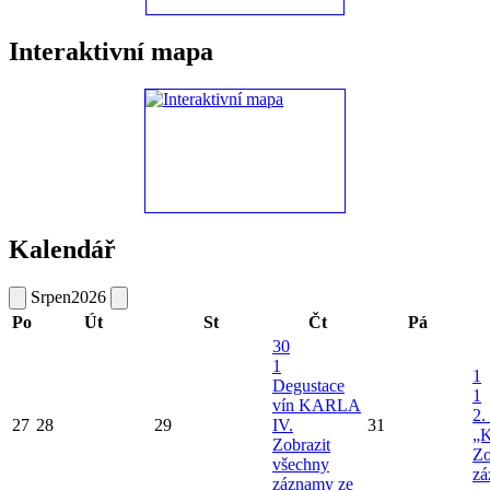
Interaktivní mapa
Kalendář
Srpen
2026
Po
Út
St
Čt
Pá
30
1
1
Degustace
1
vín KARLA
2.
27
28
29
IV.
31
„K
Zobrazit
Zo
všechny
zá
záznamy ze