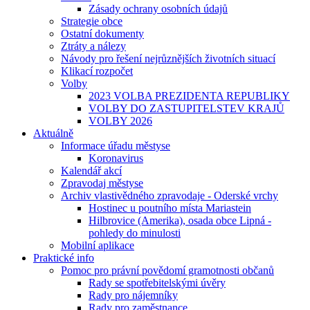
Zásady ochrany osobních údajů
Strategie obce
Ostatní dokumenty
Ztráty a nálezy
Návody pro řešení nejrůznějších životních situací
Klikací rozpočet
Volby
2023 VOLBA PREZIDENTA REPUBLIKY
VOLBY DO ZASTUPITELSTEV KRAJŮ
VOLBY 2026
Aktuálně
Informace úřadu městyse
Koronavirus
Kalendář akcí
Zpravodaj městyse
Archiv vlastivědného zpravodaje - Oderské vrchy
Hostinec u poutního místa Mariastein
Hilbrovice (Amerika), osada obce Lipná -
pohledy do minulosti
Mobilní aplikace
Praktické info
Pomoc pro právní povědomí gramotnosti občanů
Rady se spotřebitelskými úvěry
Rady pro nájemníky
Rady pro zaměstnance