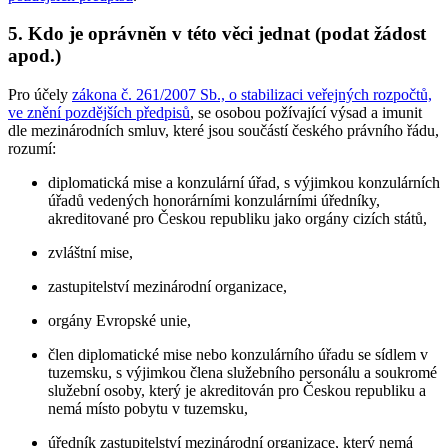
5. Kdo je oprávněn v této věci jednat (podat žádost
apod.)
Pro účely
zákona č. 261/2007 Sb., o stabilizaci veřejných rozpočtů,
ve znění pozdějších předpisů
, se osobou požívající výsad a imunit
dle mezinárodních smluv, které jsou součástí českého právního řádu,
rozumí:
diplomatická mise a konzulární úřad, s výjimkou konzulárních
úřadů vedených honorárními konzulárními úředníky,
akreditované pro Českou republiku jako orgány cizích států,
zvláštní mise,
zastupitelství mezinárodní organizace,
orgány Evropské unie,
člen diplomatické mise nebo konzulárního úřadu se sídlem v
tuzemsku, s výjimkou člena služebního personálu a soukromé
služební osoby, který je akreditován pro Českou republiku a
nemá místo pobytu v tuzemsku,
úředník zastupitelství mezinárodní organizace, který nemá