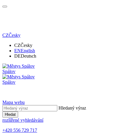
CZ
Česky
CZ
Česky
EN
English
DE
Deutsch
Spálov
Spálov
Mapa webu
Hledaný výraz
Hledat
rozšířené vyhledávání
+420 556 729 717