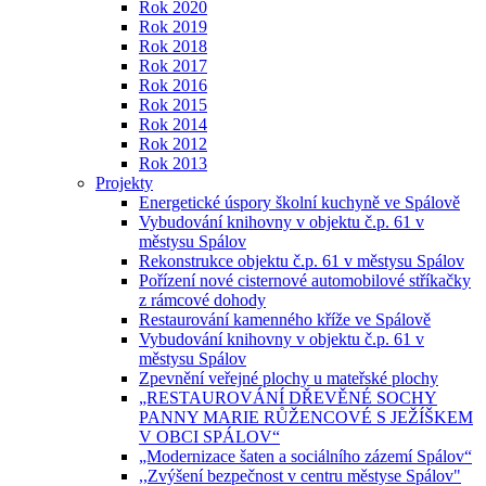
Rok 2020
Rok 2019
Rok 2018
Rok 2017
Rok 2016
Rok 2015
Rok 2014
Rok 2012
Rok 2013
Projekty
Energetické úspory školní kuchyně ve Spálově
Vybudování knihovny v objektu č.p. 61 v
městysu Spálov
Rekonstrukce objektu č.p. 61 v městysu Spálov
Pořízení nové cisternové automobilové stříkačky
z rámcové dohody
Restaurování kamenného kříže ve Spálově
Vybudování knihovny v objektu č.p. 61 v
městysu Spálov
Zpevnění veřejné plochy u mateřské plochy
„RESTAUROVÁNÍ DŘEVĚNÉ SOCHY
PANNY MARIE RŮŽENCOVÉ S JEŽÍŠKEM
V OBCI SPÁLOV“
„Modernizace šaten a sociálního zázemí Spálov“
,,Zvýšení bezpečnost v centru městyse Spálov"