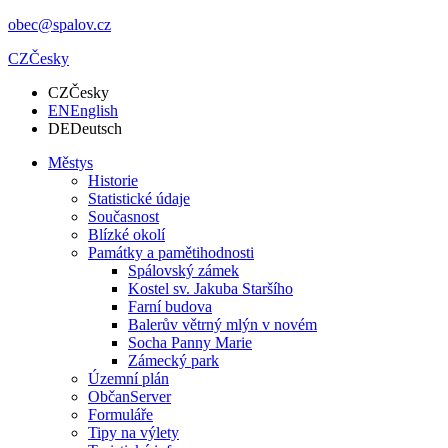
obec@spalov.cz
CZ
Česky
CZ
Česky
EN
English
DE
Deutsch
Městys
Historie
Statistické údaje
Současnost
Blízké okolí
Památky a pamětihodnosti
Spálovský zámek
Kostel sv. Jakuba Staršího
Farní budova
Balerův větrný mlýn v novém
Socha Panny Marie
Zámecký park
Územní plán
ObčanServer
Formuláře
Tipy na výlety