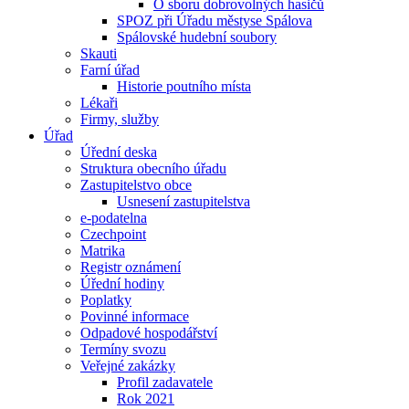
O sboru dobrovolných hasičů
SPOZ při Úřadu městyse Spálova
Spálovské hudební soubory
Skauti
Farní úřad
Historie poutního místa
Lékaři
Firmy, služby
Úřad
Úřední deska
Struktura obecního úřadu
Zastupitelstvo obce
Usnesení zastupitelstva
e-podatelna
Czechpoint
Matrika
Registr oznámení
Úřední hodiny
Poplatky
Povinné informace
Odpadové hospodářství
Termíny svozu
Veřejné zakázky
Profil zadavatele
Rok 2021