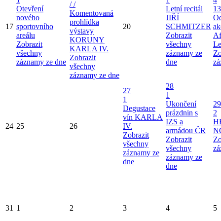
/ /
Otevření
Letní recitál
13
Komentovaná
nového
JIŘÍ
Od
prohlídka
17
sportovního
20
SCHMITZER
ak
výstavy
areálu
Zobrazit
Af
KORUNY
Zobrazit
všechny
Le
KARLA IV.
všechny
záznamy ze
Zo
Zobrazit
záznamy ze dne
dne
zá
všechny
záznamy ze dne
28
27
1
1
Ukončení
29
Degustace
prázdnin s
2
vín KARLA
IZS a
H
24
25
26
IV.
armádou ČR
N
Zobrazit
Zobrazit
Zo
všechny
všechny
zá
záznamy ze
záznamy ze
dne
dne
31
1
2
3
4
5