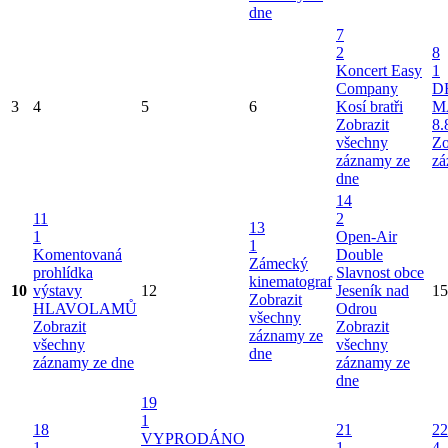
dne
7
2
8
Koncert Easy
1
Company
D
3
4
5
6
Kosí bratři
M
Zobrazit
8.
všechny
Zo
záznamy ze
zá
dne
14
11
2
13
1
Open-Air
1
Komentovaná
Double
Zámecký
prohlídka
Slavnost obce
kinematograf
10
výstavy
12
Jeseník nad
15
Zobrazit
HLAVOLAMŮ
Odrou
všechny
Zobrazit
Zobrazit
záznamy ze
všechny
všechny
dne
záznamy ze dne
záznamy ze
dne
19
1
18
21
22
VYPRODÁNO
1
1
4