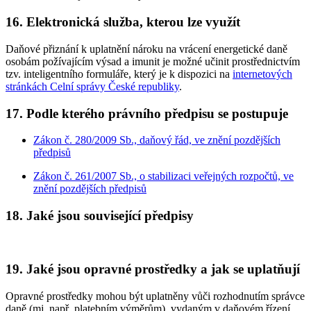
16. Elektronická služba, kterou lze využít
Daňové přiznání k uplatnění nároku na vrácení energetické daně
osobám požívajícím výsad a imunit
je možné učinit prostřednictvím
tzv. inteligentního formuláře, který je k dispozici na
internetových
stránkách Celní správy České republiky
.
17. Podle kterého právního předpisu se postupuje
Zákon č. 280/2009 Sb., daňový řád, ve znění pozdějších
předpisů
Zákon č. 261/2007 Sb., o stabilizaci veřejných rozpočtů, ve
znění pozdějších předpisů
18. Jaké jsou související předpisy
19. Jaké jsou opravné prostředky a jak se uplatňují
Opravné prostředky mohou být uplatněny vůči rozhodnutím správce
daně (mj. např. platebním výměrům), vydaným v daňovém řízení.