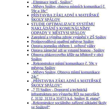
,,Eliminace jmelí - Spálov"
,,Městys Spálov, obnova místních komunikací č.
59c a 18c"
PŘÍSTAVBA ZÁKLADNÍ A MATEŘSKÉ
ŠKOLY SPÁLOV
STUDIE OPTIMALIZACE SYSTÉMU
NAKLÁDÁNÍ S KOMUNÁLNÍMY
ODPADY V MĚSTYSI SPÁLOV
Zateplení a výměna zdroje vytápění v ZŠ Spálov
Protipovodňová opatření městyse Spálov
Oprava pomníku obětem 1. světové války
Oprava zámecké zdi se vstupní branou - Spálov
Obnova pískovcového kříže na hřbitově v obci
Spálov
,,Rekonstrukce místní komunikace č. 59c v
městysu Spálov
,,Městys Spálov, Obnova místní komunikace
24c"
,,PŘÍSTAVBA ZÁKLADNÍ A MATEŘSKÉ
ŠKOLY SPÁLOV"
„7 TI Spálov - Dopravní a technická
infrastruktura pro výstavbu RD na parcelách
č. 3132, 3133 a 3147⁄3 k.ú. Spálov II. etapa“
„Rekonstrukce sociálního zařízení základní školy
ve Spálově“