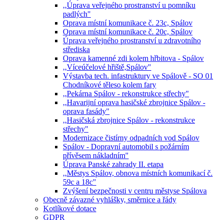
,,Úprava veřejného prostranství u pomníku
padlých"
Oprava místní komunikace č. 23c, Spálov
Oprava místní komunikace č. 20c, Spálov
Úprava veřejného prostranství u zdravotního
střediska
Oprava kamenné zdi kolem hřbitova - Spálov
,,Víceúčelové hřiště,Spálov"
Výstavba tech. infastruktury ve Spálově - SO 01
Chodníkové těleso kolem fary
,,Pekárna Spálov - rekonstrukce střechy"
,,Havarijní oprava hasičské zbrojnice Spálov -
oprava fasády"
,,Hasičská zbrojnice Spálov - rekonstrukce
střechy"
Modernizace čistírny odpadních vod Spálov
Spálov - Dopravní automobil s požárním
přívěsem nákladním"
Úprava Panské zahrady II. etapa
,,Městys Spálov, obnova místních komunikací č.
59c a 18c"
Zvýšení bezpečnosti v centru městyse Spálova
Obecně závazné vyhlášky, směrnice a řády
Kotlíkové dotace
GDPR