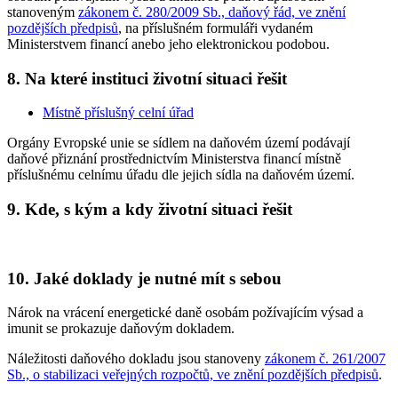
stanoveným
zákonem č. 280/2009 Sb., daňový řád, ve znění
pozdějších předpisů
, na příslušném formuláři vydaném
Ministerstvem financí anebo jeho elektronickou podobou.
8. Na které instituci životní situaci řešit
Místně příslušný celní úřad
Orgány Evropské unie se sídlem na daňovém území podávají
daňové přiznání prostřednictvím Ministerstva financí místně
příslušnému celnímu úřadu dle jejich sídla na daňovém území.
9. Kde, s kým a kdy životní situaci řešit
10. Jaké doklady je nutné mít s sebou
Nárok na vrácení energetické daně osobám požívajícím výsad a
imunit se prokazuje daňovým dokladem.
Náležitosti daňového dokladu jsou stanoveny
zákonem č. 261/2007
Sb., o stabilizaci veřejných rozpočtů, ve znění pozdějších předpisů
.