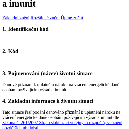
a imunit
Základní znění
Rozšířené znění
Úplné znění
1. Identifikační kód
2. Kód
3. Pojmenování (název) životní situace
Daňové přiznání k uplatnění nároku na vrácení energetické daně
osobám požívajícím výsad a imunit
4. Základní informace k životní situaci
Tato situace řeší podání daňového přiznání k uplatnění nároku na
vrácení energetické daně osobám požívajícím výsad a imunit dle
zákona č. 261/2007 Sb., o stabilizaci veřejných rozpočtů, ve znění
pozdějších předpisů
.