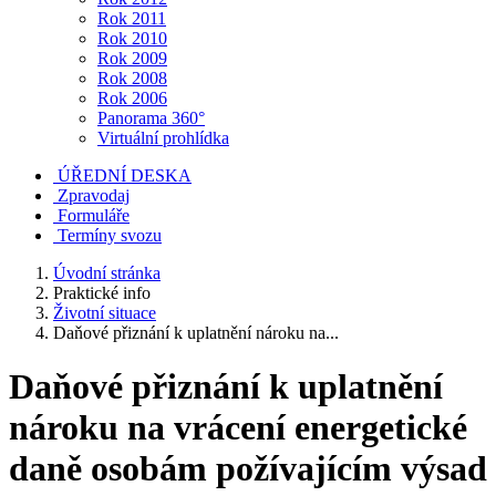
Rok 2011
Rok 2010
Rok 2009
Rok 2008
Rok 2006
Panorama 360°
Virtuální prohlídka
ÚŘEDNÍ DESKA
Zpravodaj
Formuláře
Termíny svozu
Úvodní stránka
Praktické info
Životní situace
Daňové přiznání k uplatnění nároku na...
Daňové přiznání k uplatnění
nároku na vrácení energetické
daně osobám požívajícím výsad