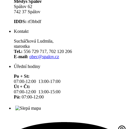
Městys Spálov
Spálov 62
742 37 Spálov
IDDS:
rf3bbdf
Kontakt
Sucháčková Ludmila,
starostka
Tel.:
556 729 717, 702 120 206
E-mail:
obec@spalov.cz
Úřední hodiny
Po + St:
07:00-12:00 13:00-17:00
Út + Čt:
07:00-12:00 13:00-15:00
Pá:
07:00-12:00