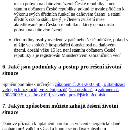
místo pobytu na daňovém území České republiky a není
státním občanem České republiky, pokud je trvale přidělen k
výkonu svých úředních funkcí na daňovém území, a státní
úředník cizího státu, který je členem zvláštní mise
akreditované pro Českou republiku a který nemá místo
pobytu na daňovém území,
člen rodiny osoby uvedené v páté nebo šesté odrážce, pokud s
ní žije ve společně hospodařící domácnosti na daňovém
území, dosáhl věku 15 let, není státním občanem České
republiky a je registrován Ministerstvem zahraničních věcí.
6. Jaké jsou podmínky a postup pro řešení životní
situace
Splnění podmínek určených
zákonem č. 261/2007 Sb., o stabilizaci
veřejných rozpočtů, ve znění pozdějších předpisů
, a
zákonem č.
280/2009 Sb., daňový řád, ve znění pozdějších předpisů
.
7. Jakým způsobem můžete zahájit řešení životní
situace
Daňové přiznání k uplatnění nároku na vrácení energetické daně
osobám požívajícím výsad a imunit se podává způsobem