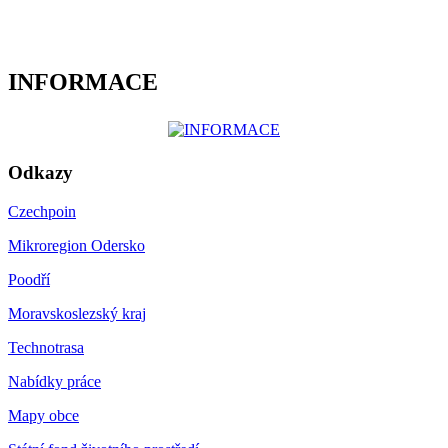
INFORMACE
Odkazy
Czechpoin
Mikroregion Odersko
Poodří
Moravskoslezský kraj
Technotrasa
Nabídky práce
Mapy obce