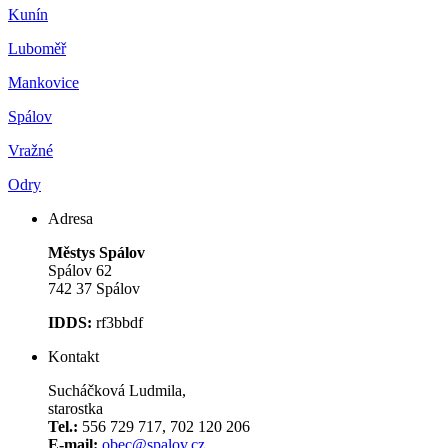
Kunín
Luboměř
Mankovice
Spálov
Vražné
Odry
Adresa
Městys Spálov
Spálov 62
742 37 Spálov
IDDS:
rf3bbdf
Kontakt
Sucháčková Ludmila,
starostka
Tel.:
556 729 717, 702 120 206
E-mail:
obec@spalov.cz