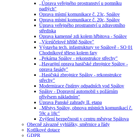
,,Úprava veřejného prostranství u pomníku
padlých"
Oprava místní komunikace č. 23c, Spálov
Oprava místní komunikace č. 20c, Spálov
Úprava veřejného prostranství u zdravotního
střediska
Oprava kamenné zdi kolem hřbitova - Spálov
,,Víceúčelové hřiště,Spálov"
Výstavba tech. infastruktury ve Spálově - SO 01
Chodníkové těleso kolem fary
,,Pekárna Spálov - rekonstrukce střechy"
,,Havarijní oprava hasičské zbrojnice Spálov -
oprava fasády"
,,Hasičská zbrojnice Spálov - rekonstrukce
střechy"
Modernizace čistírny odpadních vod Spálov
Spálov - Dopravní automobil s požárním
přívěsem nákladním"
Úprava Panské zahrady II. etapa
,,Městys Spálov, obnova místních komunikací č.
59c a 18c"
Zvýšení bezpečnosti v centru městyse Spálova
Obecně závazné vyhlášky, směrnice a řády
Kotlíkové dotace
GDPR