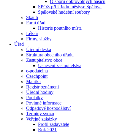
O sboru dobrovolných hasičů
SPOZ při Úřadu městyse Spálova
Spálovské hudební soubory
Skauti
Farní úřad
Historie poutního místa
Lékaři
Firmy, služby
Úřad
Úřední deska
Struktura obecního úřadu
Zastupitelstvo obce
Usnesení zastupitelstva
e-podatelna
Czechpoint
Matrika
Registr oznámení
Úřední hodiny
Poplatky
Povinné informace
Odpadové hospodářství
Termíny svozu
Veřejné zakázky
Profil zadavatele
Rok 2021