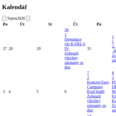
Kalendář
Srpen
2026
Po
Út
St
Čt
Pá
30
1
1
Degustace
1
vín KARLA
2.
27
28
29
IV.
31
„K
Zobrazit
Zo
všechny
zá
záznamy ze
dne
7
8
2
3
Koncert Easy
P
Company
D
3
4
5
6
Kosí bratři
M
Zobrazit
8.
všechny
Ku
záznamy ze
Zo
dne
zá
14