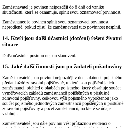
Zaměstnavatel je povinen nejpozději do 8 dnů od vzniku
skutečnosti, která se oznamuje, splnit svou oznamovací povinnost.
Zaměstnanec je povinen splnit svou oznamovací povinnost
neprodleně, pokud zjistí, že zaměstnavatel tuto povinnost nesplnil.
14. Kteří jsou další účastníci (dotčení) řešení životní
situace
Další účastníci postupu nejsou stanoveni.
15. Jaké další činnosti jsou po žadateli požadovány
Zaměstnavatelé jsou povinni nejpozději v den splatnosti pojistného
předat každé zdravotní pojišťovně, u které jsou pojištěni jejich
zaměstnanci, přehled o platbách pojistného, který obsahuje součet
vyměřovacích základů zaměstnanců pojištěných u příslušné
zdravotní pojišťovny, celkovou výši pojistného vypočtenou jako
součet pojistného jednotlivých zaměstnanců pojištěných u příslušné
zdravotní pojišťovny a počet zaměstnanců, na které se údaje
vztahují.
Zaměstnavatelé jsou dále povinni vést průkaznou evidenci o