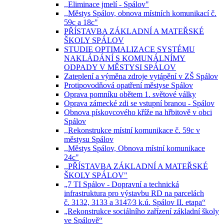
,,Eliminace jmelí - Spálov"
,,Městys Spálov, obnova místních komunikací č.
59c a 18c"
PŘÍSTAVBA ZÁKLADNÍ A MATEŘSKÉ
ŠKOLY SPÁLOV
STUDIE OPTIMALIZACE SYSTÉMU
NAKLÁDÁNÍ S KOMUNÁLNÍMY
ODPADY V MĚSTYSI SPÁLOV
Zateplení a výměna zdroje vytápění v ZŠ Spálov
Protipovodňová opatření městyse Spálov
Oprava pomníku obětem 1. světové války
Oprava zámecké zdi se vstupní branou - Spálov
Obnova pískovcového kříže na hřbitově v obci
Spálov
,,Rekonstrukce místní komunikace č. 59c v
městysu Spálov
,,Městys Spálov, Obnova místní komunikace
24c"
,,PŘÍSTAVBA ZÁKLADNÍ A MATEŘSKÉ
ŠKOLY SPÁLOV"
„7 TI Spálov - Dopravní a technická
infrastruktura pro výstavbu RD na parcelách
č. 3132, 3133 a 3147⁄3 k.ú. Spálov II. etapa“
„Rekonstrukce sociálního zařízení základní školy
ve Spálově“