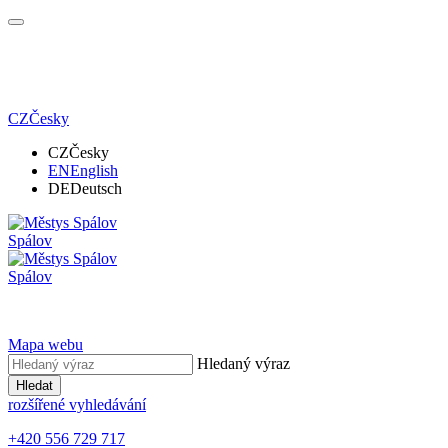
CZ
Česky
CZ
Česky
EN
English
DE
Deutsch
Spálov
Spálov
Mapa webu
Hledaný výraz
Hledat
rozšířené vyhledávání
+420 556 729 717