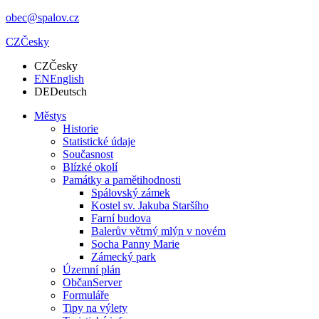
obec@spalov.cz
CZ
Česky
CZ
Česky
EN
English
DE
Deutsch
Městys
Historie
Statistické údaje
Současnost
Blízké okolí
Památky a pamětihodnosti
Spálovský zámek
Kostel sv. Jakuba Staršího
Farní budova
Balerův větrný mlýn v novém
Socha Panny Marie
Zámecký park
Územní plán
ObčanServer
Formuláře
Tipy na výlety