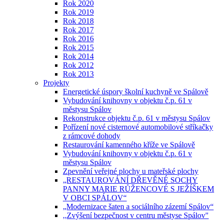
Rok 2020
Rok 2019
Rok 2018
Rok 2017
Rok 2016
Rok 2015
Rok 2014
Rok 2012
Rok 2013
Projekty
Energetické úspory školní kuchyně ve Spálově
Vybudování knihovny v objektu č.p. 61 v
městysu Spálov
Rekonstrukce objektu č.p. 61 v městysu Spálov
Pořízení nové cisternové automobilové stříkačky
z rámcové dohody
Restaurování kamenného kříže ve Spálově
Vybudování knihovny v objektu č.p. 61 v
městysu Spálov
Zpevnění veřejné plochy u mateřské plochy
„RESTAUROVÁNÍ DŘEVĚNÉ SOCHY
PANNY MARIE RŮŽENCOVÉ S JEŽÍŠKEM
V OBCI SPÁLOV“
„Modernizace šaten a sociálního zázemí Spálov“
,,Zvýšení bezpečnost v centru městyse Spálov"