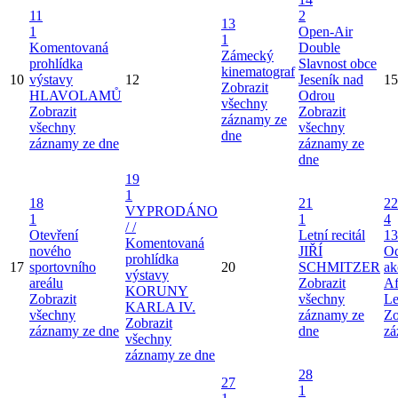
11
2
13
1
Open-Air
1
Komentovaná
Double
Zámecký
prohlídka
Slavnost obce
kinematograf
10
výstavy
12
Jeseník nad
15
Zobrazit
HLAVOLAMŮ
Odrou
všechny
Zobrazit
Zobrazit
záznamy ze
všechny
všechny
dne
záznamy ze dne
záznamy ze
dne
19
1
18
21
22
VYPRODÁNO
1
1
4
/ /
Otevření
Letní recitál
13
Komentovaná
nového
JIŘÍ
Od
prohlídka
17
sportovního
20
SCHMITZER
ak
výstavy
areálu
Zobrazit
Af
KORUNY
Zobrazit
všechny
Le
KARLA IV.
všechny
záznamy ze
Zo
Zobrazit
záznamy ze dne
dne
zá
všechny
záznamy ze dne
28
27
1