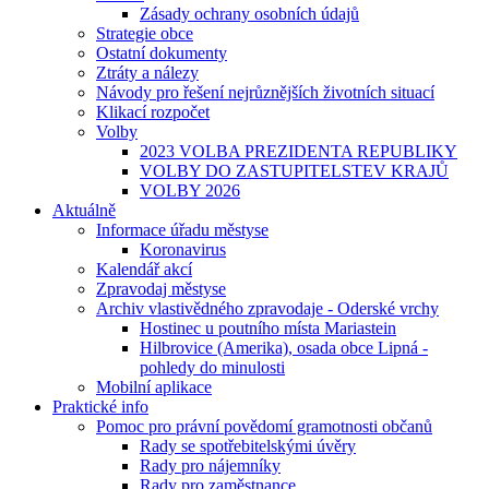
Zásady ochrany osobních údajů
Strategie obce
Ostatní dokumenty
Ztráty a nálezy
Návody pro řešení nejrůznějších životních situací
Klikací rozpočet
Volby
2023 VOLBA PREZIDENTA REPUBLIKY
VOLBY DO ZASTUPITELSTEV KRAJŮ
VOLBY 2026
Aktuálně
Informace úřadu městyse
Koronavirus
Kalendář akcí
Zpravodaj městyse
Archiv vlastivědného zpravodaje - Oderské vrchy
Hostinec u poutního místa Mariastein
Hilbrovice (Amerika), osada obce Lipná -
pohledy do minulosti
Mobilní aplikace
Praktické info
Pomoc pro právní povědomí gramotnosti občanů
Rady se spotřebitelskými úvěry
Rady pro nájemníky
Rady pro zaměstnance