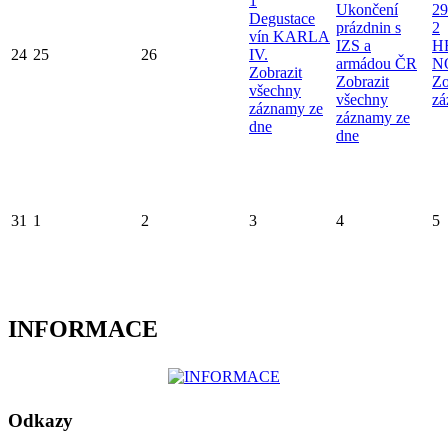
1
Ukončení
29
Degustace
prázdnin s
2
vín KARLA
IZS a
H
24
25
26
IV.
armádou ČR
N
Zobrazit
Zobrazit
Zo
všechny
všechny
zá
záznamy ze
záznamy ze
dne
dne
31
1
2
3
4
5
INFORMACE
Odkazy