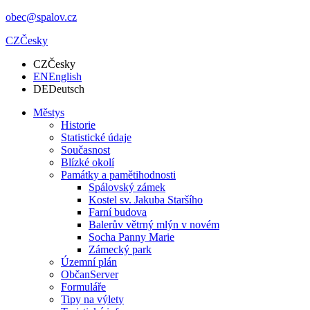
obec@spalov.cz
CZ
Česky
CZ
Česky
EN
English
DE
Deutsch
Městys
Historie
Statistické údaje
Současnost
Blízké okolí
Památky a pamětihodnosti
Spálovský zámek
Kostel sv. Jakuba Staršího
Farní budova
Balerův větrný mlýn v novém
Socha Panny Marie
Zámecký park
Územní plán
ObčanServer
Formuláře
Tipy na výlety