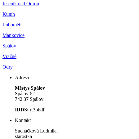
Jeseník nad Odrou
Kunín
Luboměř
Mankovice
Spálov
Vražné
Odry
Adresa
Městys Spálov
Spálov 62
742 37 Spálov
IDDS:
rf3bbdf
Kontakt
Sucháčková Ludmila,
starostka