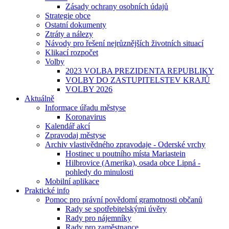
Zásady ochrany osobních údajů
Strategie obce
Ostatní dokumenty
Ztráty a nálezy
Návody pro řešení nejrůznějších životních situací
Klikací rozpočet
Volby
2023 VOLBA PREZIDENTA REPUBLIKY
VOLBY DO ZASTUPITELSTEV KRAJŮ
VOLBY 2026
Aktuálně
Informace úřadu městyse
Koronavirus
Kalendář akcí
Zpravodaj městyse
Archiv vlastivědného zpravodaje - Oderské vrchy
Hostinec u poutního místa Mariastein
Hilbrovice (Amerika), osada obce Lipná -
pohledy do minulosti
Mobilní aplikace
Praktické info
Pomoc pro právní povědomí gramotnosti občanů
Rady se spotřebitelskými úvěry
Rady pro nájemníky
Rady pro zaměstnance