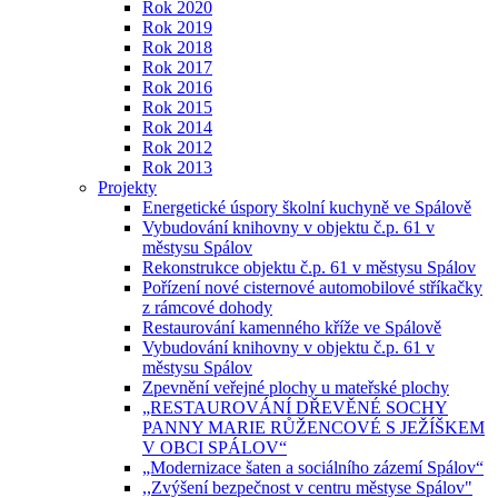
Rok 2020
Rok 2019
Rok 2018
Rok 2017
Rok 2016
Rok 2015
Rok 2014
Rok 2012
Rok 2013
Projekty
Energetické úspory školní kuchyně ve Spálově
Vybudování knihovny v objektu č.p. 61 v
městysu Spálov
Rekonstrukce objektu č.p. 61 v městysu Spálov
Pořízení nové cisternové automobilové stříkačky
z rámcové dohody
Restaurování kamenného kříže ve Spálově
Vybudování knihovny v objektu č.p. 61 v
městysu Spálov
Zpevnění veřejné plochy u mateřské plochy
„RESTAUROVÁNÍ DŘEVĚNÉ SOCHY
PANNY MARIE RŮŽENCOVÉ S JEŽÍŠKEM
V OBCI SPÁLOV“
„Modernizace šaten a sociálního zázemí Spálov“
,,Zvýšení bezpečnost v centru městyse Spálov"