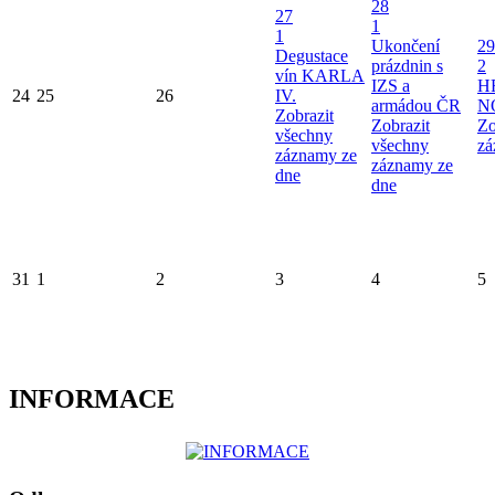
28
27
1
1
Ukončení
29
Degustace
prázdnin s
2
vín KARLA
IZS a
H
24
25
26
IV.
armádou ČR
N
Zobrazit
Zobrazit
Zo
všechny
všechny
zá
záznamy ze
záznamy ze
dne
dne
31
1
2
3
4
5
INFORMACE