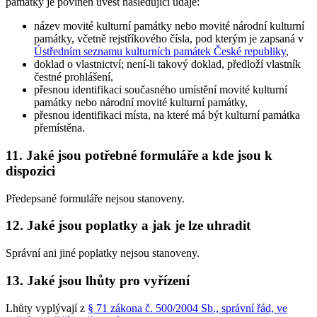
památky je povinen uvést následující údaje:
název movité kulturní památky nebo movité národní kulturní
památky, včetně rejstříkového čísla, pod kterým je zapsaná v
Ústředním seznamu kulturních památek České republiky
,
doklad o vlastnictví; není-li takový doklad, předloží vlastník
čestné prohlášení,
přesnou identifikaci současného umístění movité kulturní
památky nebo národní movité kulturní památky,
přesnou identifikaci místa, na které má být kulturní památka
přemístěna.
11. Jaké jsou potřebné formuláře a kde jsou k
dispozici
Předepsané formuláře nejsou stanoveny.
12. Jaké jsou poplatky a jak je lze uhradit
Správní ani jiné poplatky nejsou stanoveny.
13. Jaké jsou lhůty pro vyřízení
Lhůty vyplývají z
§ 71 zákona č. 500/2004 Sb., správní řád, ve