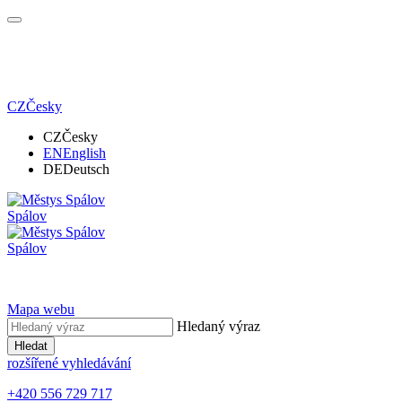
CZ
Česky
CZ
Česky
EN
English
DE
Deutsch
Spálov
Spálov
Mapa webu
Hledaný výraz
Hledat
rozšířené vyhledávání
+420 556 729 717