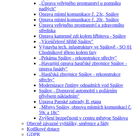
,,Úprava veřejného prostranství u pomníku
padlých"
Oprava místní komunikace č. 23c, Spálov
Oprava místní komunikace č. 20c, Spálov
Úprava veřejného prostranství u zdravotního
střediska
Oprava kamenné zdi kolem hřbitova - Spálov
,,Víceúčelové hřiště,Spálov"
Výstavba tech. infastruktury ve Spálově - SO 01
Chodníkové těleso kolem fary
,,Pekárna Spálov - rekonstrukce střechy"
,,Havarijní oprava hasičské zbrojnice Spálov -
oprava fasády"
,,Hasičská zbrojnice Spálov - rekonstrukce
střechy"
Modernizace čistírny odpadních vod Spálov
Spálov - Dopravní automobil s požárním
přívěsem nákladním"
Úprava Panské zahrady II. etapa
,,Městys Spálov, obnova místních komunikací č.
59c a 18c"
Zvýšení bezpečnosti v centru městyse Spálova
Obecně závazné vyhlášky, směrnice a řády
Kotlíkové dotace
GDPR