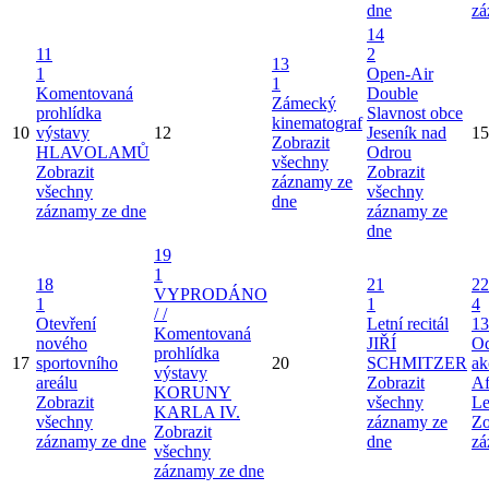
dne
zá
14
11
2
13
1
Open-Air
1
Komentovaná
Double
Zámecký
prohlídka
Slavnost obce
kinematograf
10
výstavy
12
Jeseník nad
15
Zobrazit
HLAVOLAMŮ
Odrou
všechny
Zobrazit
Zobrazit
záznamy ze
všechny
všechny
dne
záznamy ze dne
záznamy ze
dne
19
1
18
21
22
VYPRODÁNO
1
1
4
/ /
Otevření
Letní recitál
13
Komentovaná
nového
JIŘÍ
Od
prohlídka
17
sportovního
20
SCHMITZER
ak
výstavy
areálu
Zobrazit
Af
KORUNY
Zobrazit
všechny
Le
KARLA IV.
všechny
záznamy ze
Zo
Zobrazit
záznamy ze dne
dne
zá
všechny
záznamy ze dne