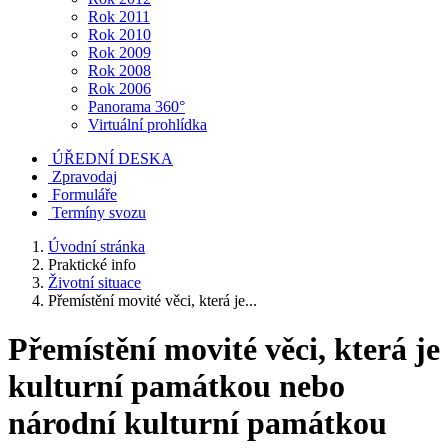
Rok 2011
Rok 2010
Rok 2009
Rok 2008
Rok 2006
Panorama 360°
Virtuální prohlídka
ÚŘEDNÍ DESKA
Zpravodaj
Formuláře
Termíny svozu
Úvodní stránka
Praktické info
Životní situace
Přemístění movité věci, která je...
Přemístění movité věci, která je
kulturní památkou nebo
národní kulturní památkou