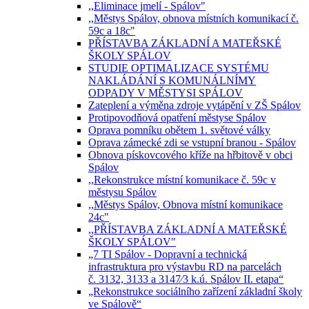
,,Eliminace jmelí - Spálov"
,,Městys Spálov, obnova místních komunikací č.
59c a 18c"
PŘÍSTAVBA ZÁKLADNÍ A MATEŘSKÉ
ŠKOLY SPÁLOV
STUDIE OPTIMALIZACE SYSTÉMU
NAKLÁDÁNÍ S KOMUNÁLNÍMY
ODPADY V MĚSTYSI SPÁLOV
Zateplení a výměna zdroje vytápění v ZŠ Spálov
Protipovodňová opatření městyse Spálov
Oprava pomníku obětem 1. světové války
Oprava zámecké zdi se vstupní branou - Spálov
Obnova pískovcového kříže na hřbitově v obci
Spálov
,,Rekonstrukce místní komunikace č. 59c v
městysu Spálov
,,Městys Spálov, Obnova místní komunikace
24c"
,,PŘÍSTAVBA ZÁKLADNÍ A MATEŘSKÉ
ŠKOLY SPÁLOV"
„7 TI Spálov - Dopravní a technická
infrastruktura pro výstavbu RD na parcelách
č. 3132, 3133 a 3147⁄3 k.ú. Spálov II. etapa“
„Rekonstrukce sociálního zařízení základní školy
ve Spálově“