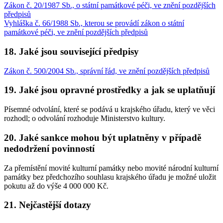
Zákon č. 20/1987 Sb., o státní památkové péči, ve znění pozdějších
předpisů
Vyhláška č. 66/1988 Sb., kterou se provádí zákon o státní
památkové péči, ve znění pozdějších předpisů
18. Jaké jsou související předpisy
Zákon č. 500/2004 Sb., správní řád, ve znění pozdějších předpisů
19. Jaké jsou opravné prostředky a jak se uplatňují
Písemné odvolání, které se podává u krajského úřadu, který ve věci
rozhodl; o odvolání rozhoduje Ministerstvo kultury.
20. Jaké sankce mohou být uplatněny v případě
nedodržení povinností
Za přemístění movité kulturní památky nebo movité národní kulturní
památky bez předchozího souhlasu krajského úřadu je možné uložit
pokutu až do výše 4 000 000 Kč.
21. Nejčastější dotazy