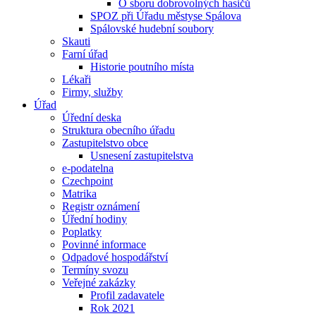
O sboru dobrovolných hasičů
SPOZ při Úřadu městyse Spálova
Spálovské hudební soubory
Skauti
Farní úřad
Historie poutního místa
Lékaři
Firmy, služby
Úřad
Úřední deska
Struktura obecního úřadu
Zastupitelstvo obce
Usnesení zastupitelstva
e-podatelna
Czechpoint
Matrika
Registr oznámení
Úřední hodiny
Poplatky
Povinné informace
Odpadové hospodářství
Termíny svozu
Veřejné zakázky
Profil zadavatele
Rok 2021