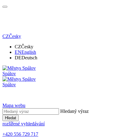
CZ
Česky
CZ
Česky
EN
English
DE
Deutsch
Spálov
Spálov
Mapa webu
Hledaný výraz
Hledat
rozšířené vyhledávání
+420 556 729 717