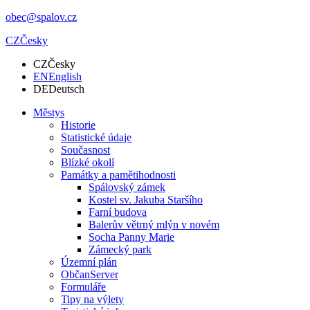
obec@spalov.cz
CZ
Česky
CZ
Česky
EN
English
DE
Deutsch
Městys
Historie
Statistické údaje
Současnost
Blízké okolí
Památky a pamětihodnosti
Spálovský zámek
Kostel sv. Jakuba Staršího
Farní budova
Balerův větrný mlýn v novém
Socha Panny Marie
Zámecký park
Územní plán
ObčanServer
Formuláře
Tipy na výlety