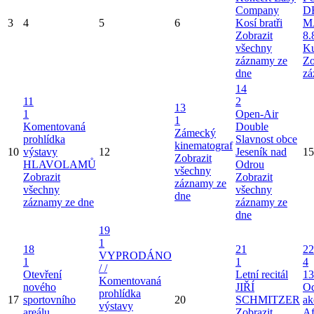
Company
D
3
4
5
6
Kosí bratři
M
Zobrazit
8.
všechny
Ku
záznamy ze
Zo
dne
zá
14
11
2
13
1
Open-Air
1
Komentovaná
Double
Zámecký
prohlídka
Slavnost obce
kinematograf
10
výstavy
12
Jeseník nad
15
Zobrazit
HLAVOLAMŮ
Odrou
všechny
Zobrazit
Zobrazit
záznamy ze
všechny
všechny
dne
záznamy ze dne
záznamy ze
dne
19
1
18
21
22
VYPRODÁNO
1
1
4
/ /
Otevření
Letní recitál
13
Komentovaná
nového
JIŘÍ
Od
prohlídka
17
sportovního
20
SCHMITZER
ak
výstavy
areálu
Zobrazit
Af