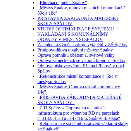
,,Eliminace jmelí - Spálov"
,,Městys Spálov, obnova místních komunikací č.
59c a 18c"
PŘÍSTAVBA ZÁKLADNÍ A MATEŘSKÉ
ŠKOLY SPÁLOV
STUDIE OPTIMALIZACE SYSTÉMU
NAKLÁDÁNÍ S KOMUNÁLNÍMY
ODPADY V MĚSTYSI SPÁLOV
Zateplení a výměna zdroje vytápění v ZŠ Spálov
Protipovodňová opatření městyse Spálov
Oprava pomníku obětem 1. světové války
Oprava zámecké zdi se vstupní branou - Spálov
Obnova pískovcového kříže na hřbitově v obci
Spálov
,,Rekonstrukce místní komunikace č. 59c v
městysu Spálov
,,Městys Spálov, Obnova místní komunikace
24c"
,,PŘÍSTAVBA ZÁKLADNÍ A MATEŘSKÉ
ŠKOLY SPÁLOV"
„7 TI Spálov - Dopravní a technická
infrastruktura pro výstavbu RD na parcelách
č. 3132, 3133 a 3147⁄3 k.ú. Spálov II. etapa“
„Rekonstrukce sociálního zařízení základní školy
ve Spálově“