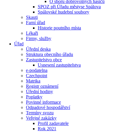
O sboru dobrovolných hasičů
SPOZ při Úřadu městyse Spálova
Spálovské hudební soubory
Skauti
Farní úřad
Historie poutního místa
Lékaři
Firmy, služby
Úřad
Úřední deska
Struktura obecního úřadu
Zastupitelstvo obce
Usnesení zastupitelstva
e-podatelna
Czechpoint
Matrika
Registr oznámení
Úřední hodiny
Poplatky
Povinné informace
Odpadové hospodářství
Termíny svozu
Veřejné zakázky
Profil zadavatele
Rok 2021