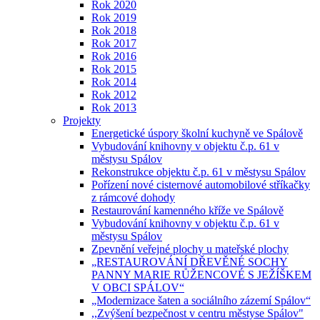
Rok 2020
Rok 2019
Rok 2018
Rok 2017
Rok 2016
Rok 2015
Rok 2014
Rok 2012
Rok 2013
Projekty
Energetické úspory školní kuchyně ve Spálově
Vybudování knihovny v objektu č.p. 61 v
městysu Spálov
Rekonstrukce objektu č.p. 61 v městysu Spálov
Pořízení nové cisternové automobilové stříkačky
z rámcové dohody
Restaurování kamenného kříže ve Spálově
Vybudování knihovny v objektu č.p. 61 v
městysu Spálov
Zpevnění veřejné plochy u mateřské plochy
„RESTAUROVÁNÍ DŘEVĚNÉ SOCHY
PANNY MARIE RŮŽENCOVÉ S JEŽÍŠKEM
V OBCI SPÁLOV“
„Modernizace šaten a sociálního zázemí Spálov“
,,Zvýšení bezpečnost v centru městyse Spálov"