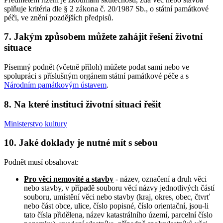
splňuje kritéria dle § 2 zákona č. 20/1987 Sb., o státní památkové
péči, ve znění pozdějších předpisů.
7. Jakým způsobem můžete zahájit řešení životní
situace
Písemný podnět (včetně příloh) můžete podat sami nebo ve
spolupráci s příslušným orgánem státní památkové péče a s
Národním památkovým ústavem
.
8. Na které instituci životní situaci řešit
Ministerstvo kultury
10. Jaké doklady je nutné mít s sebou
Podnět musí obsahovat:
Pro věci nemovité a stavby
- název, označení a druh věci
nebo stavby, v případě souboru věcí názvy jednotlivých částí
souboru, umístění věci nebo stavby (kraj, okres, obec, čtvrť
nebo část obce, ulice, číslo popisné, číslo orientační, jsou-li
tato čísla přidělena, název katastrálního území, parcelní číslo