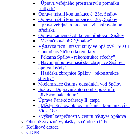
,,Úprava veřejného prostranství u pomníku
padlých"
Oprava místní komunikace č. 23c, Spálov
Oprava místní komunikace č. 20c, Spálov
Úprava veřejného prostranství u zdravotního
střediska
Oprava kamenné zdi kolem hřbitova - Spálov
,,Víceúčelové hřiště,Spálov"
Výstavba tech. infastruktury ve Spálově - SO 01
Chodníkové těleso kolem fary
,,Pekárna Spálov - rekonstrukce střechy"
,,Havarijní oprava hasičské zbrojnice Spálov -
oprava fasády"
,,Hasičská zbrojnice Spálov - rekonstrukce
střechy"
Modernizace čistírny odpadních vod Spálov
Spálov - Dopravní automobil s požárním
přívěsem nákladním"
Úprava Panské zahrady II. etapa
,,Městys Spálov, obnova místních komunikací č.
59c a 18c"
Zvýšení bezpečnosti v centru městyse Spálova
Obecně závazné vyhlášky, směrnice a řády
Kotlíkové dotace
GDPR