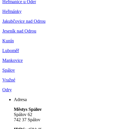
Heřmanice u Oder
Heřmánky
Jakubčovice nad Odrou
Jeseník nad Odrou
Kunín
Luboměř
Mankovice
Spálov
Vražné
Odry
Adresa
Městys Spálov
Spálov 62
742 37 Spálov