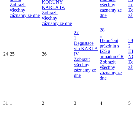
KORUNY
Zobrazit
všechny
Le
KARLA IV.
všechny
záznamy ze
Zo
Zobrazit
záznamy ze dne
dne
zá
všechny
záznamy ze dne
28
27
1
1
Ukončení
29
Degustace
prázdnin s
2
vín KARLA
IZS a
H
24
25
26
IV.
armádou ČR
N
Zobrazit
Zobrazit
Zo
všechny
všechny
zá
záznamy ze
záznamy ze
dne
dne
31
1
2
3
4
5