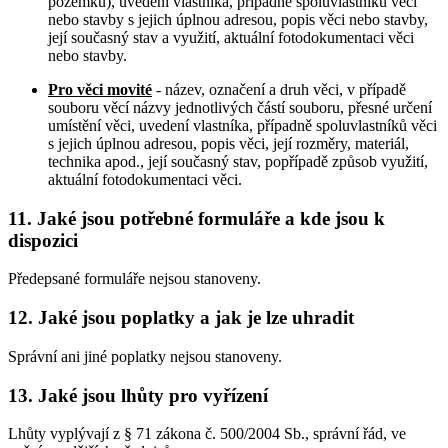
pozemku), uvedení vlastníka, případně spoluvlastníků věci
nebo stavby s jejich úplnou adresou, popis věci nebo stavby,
její současný stav a využití, aktuální fotodokumentaci věci
nebo stavby.
Pro věci movité
- název, označení a druh věci, v případě
souboru věcí názvy jednotlivých částí souboru, přesné určení
umístění věci, uvedení vlastníka, případně spoluvlastníků věci
s jejich úplnou adresou, popis věci, její rozměry, materiál,
technika apod., její současný stav, popřípadě způsob využití,
aktuální fotodokumentaci věci.
11. Jaké jsou potřebné formuláře a kde jsou k
dispozici
Předepsané formuláře nejsou stanoveny.
12. Jaké jsou poplatky a jak je lze uhradit
Správní ani jiné poplatky nejsou stanoveny.
13. Jaké jsou lhůty pro vyřízení
Lhůty vyplývají z § 71 zákona č. 500/2004 Sb., správní řád, ve