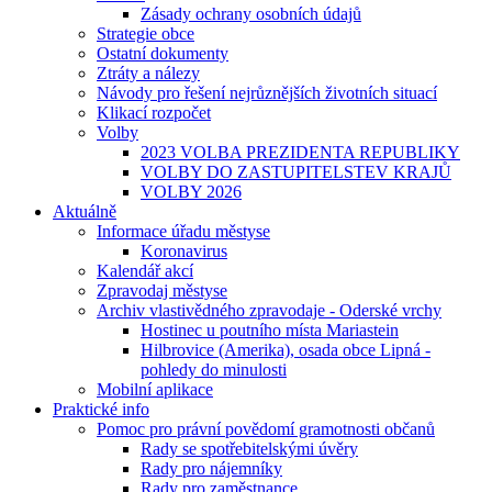
Zásady ochrany osobních údajů
Strategie obce
Ostatní dokumenty
Ztráty a nálezy
Návody pro řešení nejrůznějších životních situací
Klikací rozpočet
Volby
2023 VOLBA PREZIDENTA REPUBLIKY
VOLBY DO ZASTUPITELSTEV KRAJŮ
VOLBY 2026
Aktuálně
Informace úřadu městyse
Koronavirus
Kalendář akcí
Zpravodaj městyse
Archiv vlastivědného zpravodaje - Oderské vrchy
Hostinec u poutního místa Mariastein
Hilbrovice (Amerika), osada obce Lipná -
pohledy do minulosti
Mobilní aplikace
Praktické info
Pomoc pro právní povědomí gramotnosti občanů
Rady se spotřebitelskými úvěry
Rady pro nájemníky
Rady pro zaměstnance