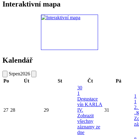
Interaktivní mapa
Kalendář
Srpen
2026
Po
Út
St
Čt
Pá
30
1
1
Degustace
1
vín KARLA
2.
27
28
29
IV.
31
„K
Zobrazit
Zo
všechny
zá
záznamy ze
dne