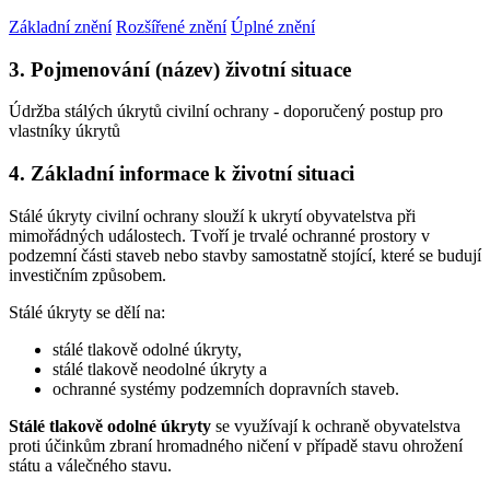
Základní znění
Rozšířené znění
Úplné znění
3. Pojmenování (název) životní situace
Údržba stálých úkrytů civilní ochrany - doporučený postup pro
vlastníky úkrytů
4. Základní informace k životní situaci
Stálé úkryty civilní ochrany slouží k ukrytí obyvatelstva při
mimořádných událostech. Tvoří je trvalé ochranné prostory v
podzemní části staveb nebo stavby samostatně stojící, které se budují
investičním způsobem.
Stálé úkryty se dělí na:
stálé tlakově odolné úkryty,
stálé tlakově neodolné úkryty a
ochranné systémy podzemních dopravních staveb.
Stálé tlakově odolné úkryty
se využívají k ochraně obyvatelstva
proti účinkům zbraní hromadného ničení v případě stavu ohrožení
státu a válečného stavu.