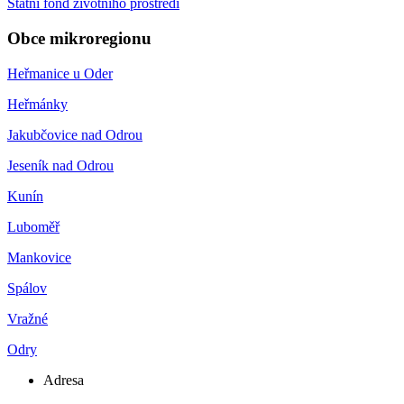
Státní fond životního prostředí
Obce mikroregionu
Heřmanice u Oder
Heřmánky
Jakubčovice nad Odrou
Jeseník nad Odrou
Kunín
Luboměř
Mankovice
Spálov
Vražné
Odry
Adresa