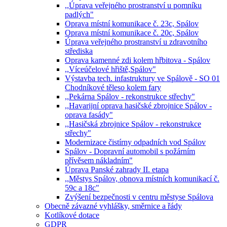
,,Úprava veřejného prostranství u pomníku
padlých"
Oprava místní komunikace č. 23c, Spálov
Oprava místní komunikace č. 20c, Spálov
Úprava veřejného prostranství u zdravotního
střediska
Oprava kamenné zdi kolem hřbitova - Spálov
,,Víceúčelové hřiště,Spálov"
Výstavba tech. infastruktury ve Spálově - SO 01
Chodníkové těleso kolem fary
,,Pekárna Spálov - rekonstrukce střechy"
,,Havarijní oprava hasičské zbrojnice Spálov -
oprava fasády"
,,Hasičská zbrojnice Spálov - rekonstrukce
střechy"
Modernizace čistírny odpadních vod Spálov
Spálov - Dopravní automobil s požárním
přívěsem nákladním"
Úprava Panské zahrady II. etapa
,,Městys Spálov, obnova místních komunikací č.
59c a 18c"
Zvýšení bezpečnosti v centru městyse Spálova
Obecně závazné vyhlášky, směrnice a řády
Kotlíkové dotace
GDPR