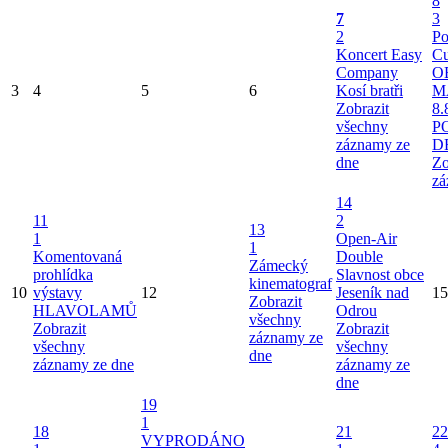
8
7
3
2
Po
Koncert Easy
Cu
Company
O
3
4
5
6
Kosí bratři
M
Zobrazit
8.
všechny
P
záznamy ze
D
dne
Zo
zá
14
11
2
13
1
Open-Air
1
Komentovaná
Double
Zámecký
prohlídka
Slavnost obce
kinematograf
10
výstavy
12
Jeseník nad
15
Zobrazit
HLAVOLAMŮ
Odrou
všechny
Zobrazit
Zobrazit
záznamy ze
všechny
všechny
dne
záznamy ze dne
záznamy ze
dne
19
1
18
21
22
VYPRODÁNO