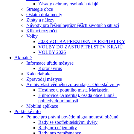
Zásady ochrany osobních údajů
Strategie obce
Ostatní dokumenty
Ztráty a nálezy
Návody pro řešení nejrůznějších životních situací
Klikací rozpočet
Volby
2023 VOLBA PREZIDENTA REPUBLIKY
VOLBY DO ZASTUPITELSTEV KRAJŮ
VOLBY 2026
Aktuálně
Informace úřadu městyse
Koronavirus
Kalendář akcí
Zpravodaj městyse
Archiv vlastivědného zpravodaje - Oderské vrchy
Hostinec u poutního místa Mariastein
Hilbrovice (Amerika), osada obce Lipná -
pohledy do minulosti
Mobilní aplikace
Praktické info
Pomoc pro právní povědomí gramotnosti občanů
Rady se spotřebitelskými úvěry
Rady pro nájemníky
Rady pro zaměstnance