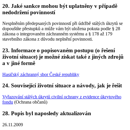
20. Jaké sankce mohou být uplatněny v případě
nedodržení povinností
Nesplněním předepsaných povinností při údržbě stálých úkrytů se
dopouštíte přestupků a může vám být uložena pokuta podle § 28
zákona o integrovaném záchranném systému a § 178 až 179
stavebního zákona z důvodu neplnění povinnosti.
23. Informace o popisovaném postupu (o řešení
životní situace) je možné získat také z jiných zdrojů
a v jiné formě
Hasičský záchranný sbor České republiky
24. Související životní situace a návody, jak je řešit
Vyřazování stálých úkrytů civilní ochrany z evidence úkrytového
fondu
(Ochrana občanů)
28. Popis byl naposledy aktualizován
26.11.2009