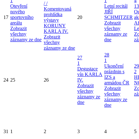
1
1
4
/ /
Otevření
Letní recitál
13
Komentovaná
nového
JIŘÍ
Od
prohlídka
17
sportovního
20
SCHMITZER
ak
výstavy
areálu
Zobrazit
Af
KORUNY
Zobrazit
všechny
Le
KARLA IV.
všechny
záznamy ze
Zo
Zobrazit
záznamy ze dne
dne
zá
všechny
záznamy ze dne
28
27
1
1
Ukončení
29
Degustace
prázdnin s
2
vín KARLA
IZS a
H
24
25
26
IV.
armádou ČR
N
Zobrazit
Zobrazit
Zo
všechny
všechny
zá
záznamy ze
záznamy ze
dne
dne
31
1
2
3
4
5