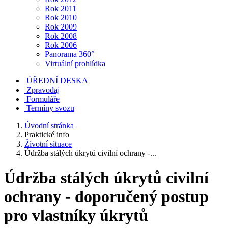
Rok 2011
Rok 2010
Rok 2009
Rok 2008
Rok 2006
Panorama 360°
Virtuální prohlídka
ÚŘEDNÍ DESKA
Zpravodaj
Formuláře
Termíny svozu
Úvodní stránka
Praktické info
Životní situace
Údržba stálých úkrytů civilní ochrany -...
Údržba stálých úkrytů civilní
ochrany - doporučený postup
pro vlastníky úkrytů