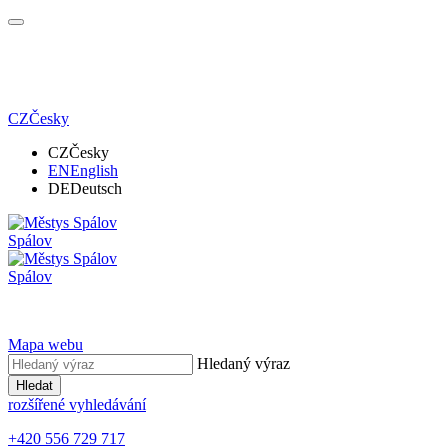
CZ
Česky
CZ
Česky
EN
English
DE
Deutsch
Spálov
Spálov
Mapa webu
Hledaný výraz
Hledat
rozšířené vyhledávání
+420 556 729 717