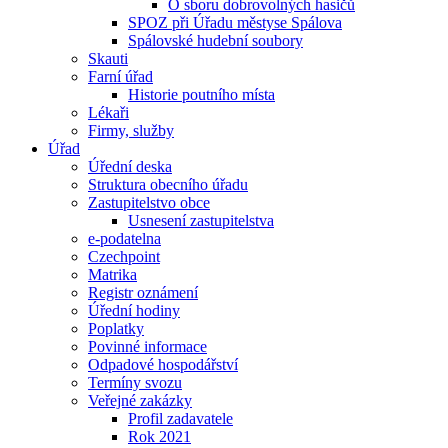
O sboru dobrovolných hasičů
SPOZ při Úřadu městyse Spálova
Spálovské hudební soubory
Skauti
Farní úřad
Historie poutního místa
Lékaři
Firmy, služby
Úřad
Úřední deska
Struktura obecního úřadu
Zastupitelstvo obce
Usnesení zastupitelstva
e-podatelna
Czechpoint
Matrika
Registr oznámení
Úřední hodiny
Poplatky
Povinné informace
Odpadové hospodářství
Termíny svozu
Veřejné zakázky
Profil zadavatele
Rok 2021