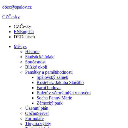
obec@spalov.cz
CZ
Česky
CZ
Česky
EN
English
DE
Deutsch
Městys
Historie
Statistické údaje
Současnost
Blízké okolí
Památky a pamětihodnosti
Spálovský zámek
Kostel sv. Jakuba Staršího
Farní budova
Balerův větrný mlýn v novém
Socha Panny Marie
Zámecký park
Územní plán
ObčanServer
Formuláře
Tipy na výlety