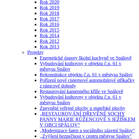
Rok 2020
Rok 2019
Rok 2018
Rok 2017
Rok 2016
Rok 2015
Rok 2014
Rok 2012
Rok 2013
Projekty
Energetické úspory školní kuchyně ve Spálově
Vybudování knihovny v objektu č.p. 61 v
městysu Spálov
Rekonstrukce objektu č.p. 61 v městysu Spálov
Pořízení nové cisternové automobilové stříkačky
z rámcové dohody
Restaurování kamenného kříže ve Spálově
Vybudování knihovny v objektu č.p. 61 v
městysu Spálov
Zpevnění veřejné plochy u mateřské plochy
„RESTAUROVÁNÍ DŘEVĚNÉ SOCHY
PANNY MARIE RŮŽENCOVÉ S JEŽÍŠKEM
V OBCI SPÁLOV“
„Modernizace šaten a sociálního zázemí Spálov“
,,Zvýšení bezpečnost v centru městyse Spálov"