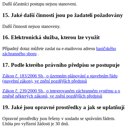
Další účastníci postupu nejsou stanoveni.
15. Jaké další činnosti jsou po žadateli požadovány
Další činnosti nejsou stanoveny.
16. Elektronická služba, kterou lze využít
Případný dotaz můžete zaslat na e-mailovou adresu
hasičského
záchranného sboru
.
17. Podle kterého právního předpisu se postupuje
Zákon č. 183/2006 Sb., o územním plánování a stavebním řádu
(stavební zákon), ve znění pozdějších předpisů
Zákon č. 239/2000 Sb., o integrovaném záchranném systému a o
změně některých zákonů, ve znění pozdějších předpisů
19. Jaké jsou opravné prostředky a jak se uplatňují
Opravné prostředky jsou řešeny v souladu se správním řádem.
Lhůta pro vyřízení žádosti je 30 dnů.