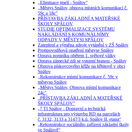
,,Eliminace jmelí - Spálov"
,,Městys Spálov, obnova místních komunikací č.
59c a 18c"
PŘÍSTAVBA ZÁKLADNÍ A MATEŘSKÉ
ŠKOLY SPÁLOV
STUDIE OPTIMALIZACE SYSTÉMU
NAKLÁDÁNÍ S KOMUNÁLNÍMY
ODPADY V MĚSTYSI SPÁLOV
Zateplení a výměna zdroje vytápění v ZŠ Spálov
Protipovodňová opatření městyse Spálov
Oprava pomníku obětem 1. světové války
Oprava zámecké zdi se vstupní branou - Spálov
Obnova pískovcového kříže na hřbitově v obci
Spálov
,,Rekonstrukce místní komunikace č. 59c v
městysu Spálov
,,Městys Spálov, Obnova místní komunikace
24c"
,,PŘÍSTAVBA ZÁKLADNÍ A MATEŘSKÉ
ŠKOLY SPÁLOV"
„7 TI Spálov - Dopravní a technická
infrastruktura pro výstavbu RD na parcelách
č. 3132, 3133 a 3147⁄3 k.ú. Spálov II. etapa“
„Rekonstrukce sociálního zařízení základní školy
ve Spálově“