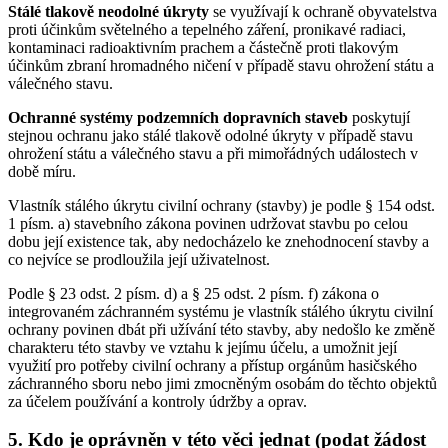
Stálé tlakově neodolné úkryty
se využívají k ochraně obyvatelstva
proti účinkům světelného a tepelného záření, pronikavé radiaci,
kontaminaci radioaktivním prachem a částečně proti tlakovým
účinkům zbraní hromadného ničení v případě stavu ohrožení státu a
válečného stavu.
Ochranné systémy podzemních dopravních staveb
poskytují
stejnou ochranu jako stálé tlakově odolné úkryty v případě stavu
ohrožení státu a válečného stavu a při mimořádných událostech v
době míru.
Vlastník stálého úkrytu civilní ochrany (stavby) je podle § 154 odst.
1 písm. a) stavebního zákona povinen udržovat stavbu po celou
dobu její existence tak, aby nedocházelo ke znehodnocení stavby a
co nejvíce se prodloužila její uživatelnost.
Podle § 23 odst. 2 písm. d) a § 25 odst. 2 písm. f) zákona o
integrovaném záchranném systému je vlastník stálého úkrytu civilní
ochrany povinen dbát při užívání této stavby, aby nedošlo ke změně
charakteru této stavby ve vztahu k jejímu účelu, a umožnit její
využití pro potřeby civilní ochrany a přístup orgánům hasičského
záchranného sboru nebo jimi zmocněným osobám do těchto objektů
za účelem používání a kontroly údržby a oprav.
5. Kdo je oprávněn v této věci jednat (podat žádost