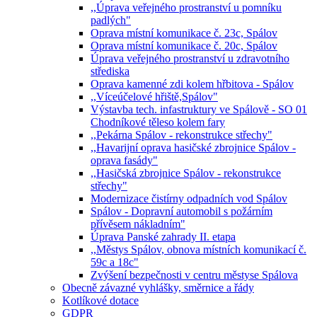
,,Úprava veřejného prostranství u pomníku
padlých"
Oprava místní komunikace č. 23c, Spálov
Oprava místní komunikace č. 20c, Spálov
Úprava veřejného prostranství u zdravotního
střediska
Oprava kamenné zdi kolem hřbitova - Spálov
,,Víceúčelové hřiště,Spálov"
Výstavba tech. infastruktury ve Spálově - SO 01
Chodníkové těleso kolem fary
,,Pekárna Spálov - rekonstrukce střechy"
,,Havarijní oprava hasičské zbrojnice Spálov -
oprava fasády"
,,Hasičská zbrojnice Spálov - rekonstrukce
střechy"
Modernizace čistírny odpadních vod Spálov
Spálov - Dopravní automobil s požárním
přívěsem nákladním"
Úprava Panské zahrady II. etapa
,,Městys Spálov, obnova místních komunikací č.
59c a 18c"
Zvýšení bezpečnosti v centru městyse Spálova
Obecně závazné vyhlášky, směrnice a řády
Kotlíkové dotace
GDPR