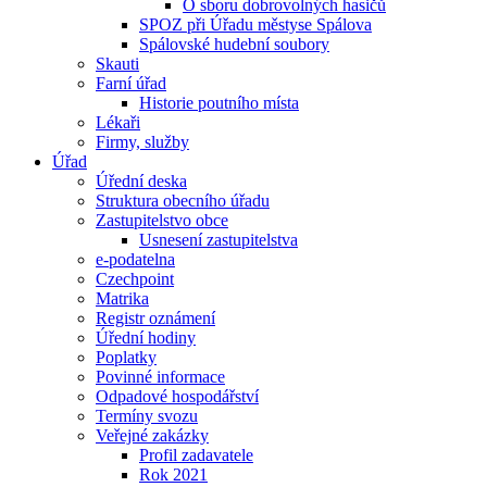
O sboru dobrovolných hasičů
SPOZ při Úřadu městyse Spálova
Spálovské hudební soubory
Skauti
Farní úřad
Historie poutního místa
Lékaři
Firmy, služby
Úřad
Úřední deska
Struktura obecního úřadu
Zastupitelstvo obce
Usnesení zastupitelstva
e-podatelna
Czechpoint
Matrika
Registr oznámení
Úřední hodiny
Poplatky
Povinné informace
Odpadové hospodářství
Termíny svozu
Veřejné zakázky
Profil zadavatele
Rok 2021