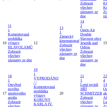
Zobrazit
8.
všechny
Ku
záznamy ze
Zo
dne
zá
14
11
2
13
1
Open-Air
1
Komentovaná
Double
Zámecký
prohlídka
Slavnost obce
kinematograf
10
výstavy
12
Jeseník nad
15
Zobrazit
HLAVOLAMŮ
Odrou
všechny
Zobrazit
Zobrazit
záznamy ze
všechny
všechny
dne
záznamy ze dne
záznamy ze
dne
19
1
18
21
22
VYPRODÁNO
1
1
4
/ /
Otevření
Letní recitál
13
Komentovaná
nového
JIŘÍ
Od
prohlídka
17
sportovního
20
SCHMITZER
ak
výstavy
areálu
Zobrazit
Af
KORUNY
Zobrazit
všechny
Le
KARLA IV.
všechny
záznamy ze
Zo