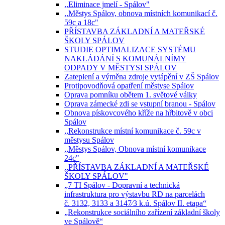
,,Eliminace jmelí - Spálov"
,,Městys Spálov, obnova místních komunikací č.
59c a 18c"
PŘÍSTAVBA ZÁKLADNÍ A MATEŘSKÉ
ŠKOLY SPÁLOV
STUDIE OPTIMALIZACE SYSTÉMU
NAKLÁDÁNÍ S KOMUNÁLNÍMY
ODPADY V MĚSTYSI SPÁLOV
Zateplení a výměna zdroje vytápění v ZŠ Spálov
Protipovodňová opatření městyse Spálov
Oprava pomníku obětem 1. světové války
Oprava zámecké zdi se vstupní branou - Spálov
Obnova pískovcového kříže na hřbitově v obci
Spálov
,,Rekonstrukce místní komunikace č. 59c v
městysu Spálov
,,Městys Spálov, Obnova místní komunikace
24c"
,,PŘÍSTAVBA ZÁKLADNÍ A MATEŘSKÉ
ŠKOLY SPÁLOV"
„7 TI Spálov - Dopravní a technická
infrastruktura pro výstavbu RD na parcelách
č. 3132, 3133 a 3147⁄3 k.ú. Spálov II. etapa“
„Rekonstrukce sociálního zařízení základní školy
ve Spálově“