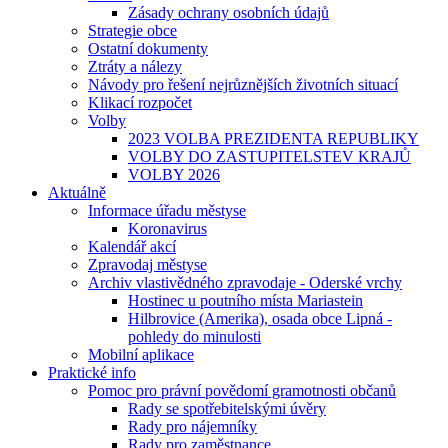
Zásady ochrany osobních údajů
Strategie obce
Ostatní dokumenty
Ztráty a nálezy
Návody pro řešení nejrůznějších životních situací
Klikací rozpočet
Volby
2023 VOLBA PREZIDENTA REPUBLIKY
VOLBY DO ZASTUPITELSTEV KRAJŮ
VOLBY 2026
Aktuálně
Informace úřadu městyse
Koronavirus
Kalendář akcí
Zpravodaj městyse
Archiv vlastivědného zpravodaje - Oderské vrchy
Hostinec u poutního místa Mariastein
Hilbrovice (Amerika), osada obce Lipná -
pohledy do minulosti
Mobilní aplikace
Praktické info
Pomoc pro právní povědomí gramotnosti občanů
Rady se spotřebitelskými úvěry
Rady pro nájemníky
Rady pro zaměstnance