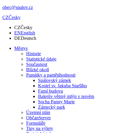
obec@spalov.cz
CZ
Česky
CZ
Česky
EN
English
DE
Deutsch
Městys
Historie
Statistické údaje
Současnost
Blízké okolí
Památky a pamětihodnosti
Spálovský zámek
Kostel sv. Jakuba Staršího
Farní budova
Balerův větrný mlýn v novém
Socha Panny Marie
Zámecký park
Územní plán
ObčanServer
Formuláře
Tipy na výlety