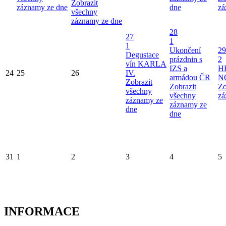
Zobrazit
záznamy ze dne
dne
zá
všechny
záznamy ze dne
28
27
1
1
Ukončení
29
Degustace
prázdnin s
2
vín KARLA
IZS a
H
24
25
26
IV.
armádou ČR
N
Zobrazit
Zobrazit
Zo
všechny
všechny
zá
záznamy ze
záznamy ze
dne
dne
31
1
2
3
4
5
INFORMACE