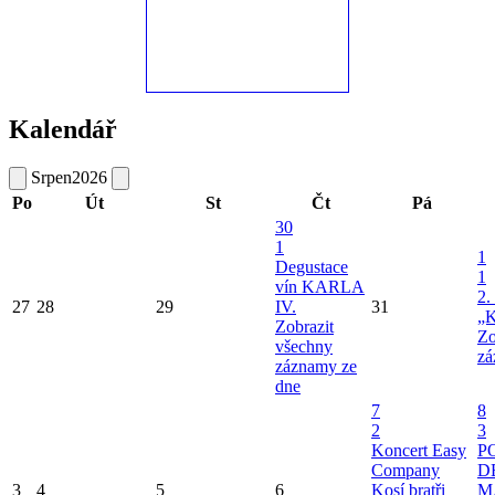
Kalendář
Srpen
2026
Po
Út
St
Čt
Pá
30
1
1
Degustace
1
vín KARLA
2.
27
28
29
IV.
31
„K
Zobrazit
Zo
všechny
zá
záznamy ze
dne
7
8
2
3
Koncert Easy
P
Company
D
3
4
5
6
Kosí bratři
M