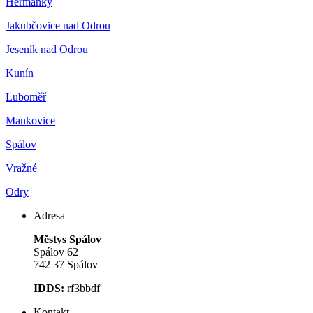
Heřmánky
Jakubčovice nad Odrou
Jeseník nad Odrou
Kunín
Luboměř
Mankovice
Spálov
Vražné
Odry
Adresa
Městys Spálov
Spálov 62
742 37 Spálov
IDDS:
rf3bbdf
Kontakt