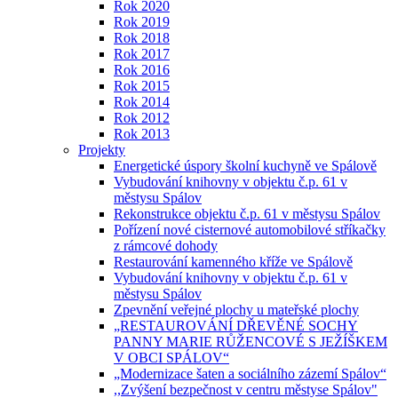
Rok 2020
Rok 2019
Rok 2018
Rok 2017
Rok 2016
Rok 2015
Rok 2014
Rok 2012
Rok 2013
Projekty
Energetické úspory školní kuchyně ve Spálově
Vybudování knihovny v objektu č.p. 61 v
městysu Spálov
Rekonstrukce objektu č.p. 61 v městysu Spálov
Pořízení nové cisternové automobilové stříkačky
z rámcové dohody
Restaurování kamenného kříže ve Spálově
Vybudování knihovny v objektu č.p. 61 v
městysu Spálov
Zpevnění veřejné plochy u mateřské plochy
„RESTAUROVÁNÍ DŘEVĚNÉ SOCHY
PANNY MARIE RŮŽENCOVÉ S JEŽÍŠKEM
V OBCI SPÁLOV“
„Modernizace šaten a sociálního zázemí Spálov“
,,Zvýšení bezpečnost v centru městyse Spálov"