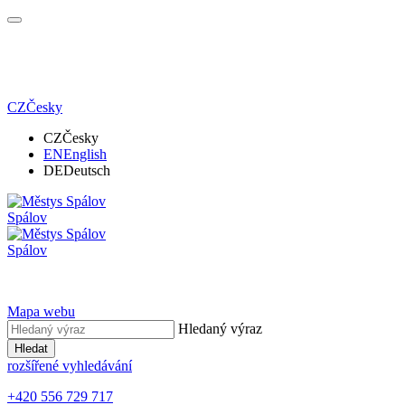
CZ
Česky
CZ
Česky
EN
English
DE
Deutsch
Spálov
Spálov
Mapa webu
Hledaný výraz
Hledat
rozšířené vyhledávání
+420 556 729 717