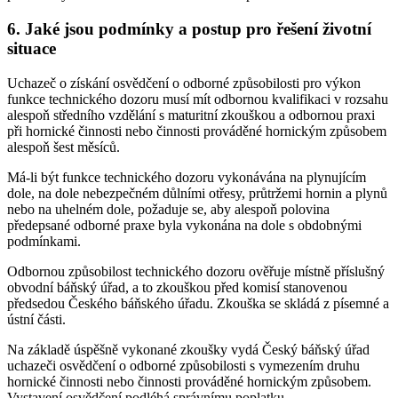
6. Jaké jsou podmínky a postup pro řešení životní
situace
Uchazeč o získání osvědčení o odborné způsobilosti pro výkon
funkce technického dozoru musí mít odbornou kvalifikaci v rozsahu
alespoň středního vzdělání s maturitní zkouškou a odbornou praxi
při hornické činnosti nebo činnosti prováděné hornickým způsobem
alespoň šest měsíců.
Má-li být funkce technického dozoru vykonávána na plynujícím
dole, na dole nebezpečném důlními otřesy, průtržemi hornin a plynů
nebo na uhelném dole, požaduje se, aby alespoň polovina
předepsané odborné praxe byla vykonána na dole s obdobnými
podmínkami.
Odbornou způsobilost technického dozoru ověřuje místně příslušný
obvodní báňský úřad, a to zkouškou před komisí stanovenou
předsedou Českého báňského úřadu. Zkouška se skládá z písemné a
ústní části.
Na základě úspěšně vykonané zkoušky vydá Český báňský úřad
uchazeči osvědčení o odborné způsobilosti s vymezením druhu
hornické činnosti nebo činnosti prováděné hornickým způsobem.
Vystavení osvědčení podléhá správnímu poplatku.