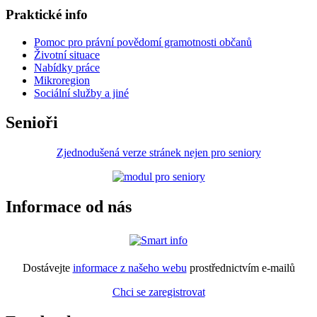
Praktické info
Pomoc pro právní povědomí gramotnosti občanů
Životní situace
Nabídky práce
Mikroregion
Sociální služby a jiné
Senioři
Zjednodušená verze stránek nejen pro seniory
Informace od nás
Dostávejte
informace z našeho webu
prostřednictvím e-mailů
Chci se zaregistrovat