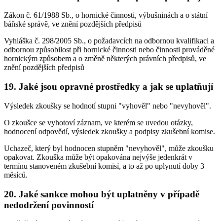
Zákon č. 61/1988 Sb., o hornické činnosti, výbušninách a o státní
báňské správě, ve znění pozdějších předpisů
Vyhláška č. 298/2005 Sb., o požadavcích na odbornou kvalifikaci a
odbornou způsobilost při hornické činnosti nebo činnosti prováděné
hornickým způsobem a o změně některých právních předpisů, ve
znění pozdějších předpisů
19. Jaké jsou opravné prostředky a jak se uplatňují
Výsledek zkoušky se hodnotí stupni "vyhověl" nebo "nevyhověl".
O zkoušce se vyhotoví záznam, ve kterém se uvedou otázky,
hodnocení odpovědí, výsledek zkoušky a podpisy zkušební komise.
Uchazeč, který byl hodnocen stupněm "nevyhověl", může zkoušku
opakovat. Zkouška může být opakována nejvýše jedenkrát v
termínu stanoveném zkušební komisí, a to až po uplynutí doby 3
měsíců.
20. Jaké sankce mohou být uplatněny v případě
nedodržení povinností