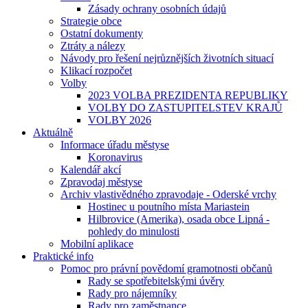
Zásady ochrany osobních údajů
Strategie obce
Ostatní dokumenty
Ztráty a nálezy
Návody pro řešení nejrůznějších životních situací
Klikací rozpočet
Volby
2023 VOLBA PREZIDENTA REPUBLIKY
VOLBY DO ZASTUPITELSTEV KRAJŮ
VOLBY 2026
Aktuálně
Informace úřadu městyse
Koronavirus
Kalendář akcí
Zpravodaj městyse
Archiv vlastivědného zpravodaje - Oderské vrchy
Hostinec u poutního místa Mariastein
Hilbrovice (Amerika), osada obce Lipná -
pohledy do minulosti
Mobilní aplikace
Praktické info
Pomoc pro právní povědomí gramotnosti občanů
Rady se spotřebitelskými úvěry
Rady pro nájemníky
Rady pro zaměstnance