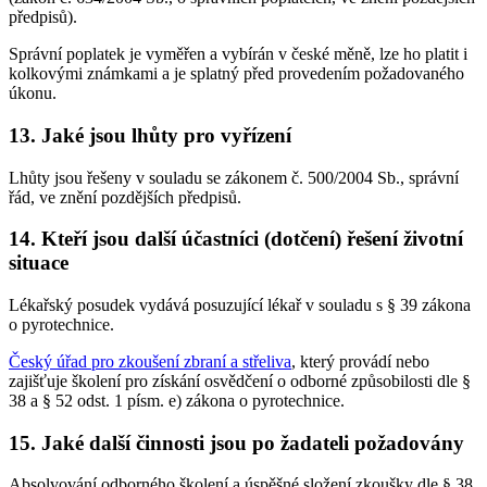
předpisů).
Správní poplatek je vyměřen a vybírán v české měně, lze ho platit i
kolkovými známkami a je splatný před provedením požadovaného
úkonu.
13. Jaké jsou lhůty pro vyřízení
Lhůty jsou řešeny v souladu se zákonem č. 500/2004 Sb., správní
řád, ve znění pozdějších předpisů.
14. Kteří jsou další účastníci (dotčení) řešení životní
situace
Lékařský posudek vydává posuzující lékař v souladu s § 39 zákona
o pyrotechnice.
Český úřad pro zkoušení zbraní a střeliva
, který provádí nebo
zajišťuje školení pro získání osvědčení o odborné způsobilosti dle §
38 a § 52 odst. 1 písm. e) zákona o pyrotechnice.
15. Jaké další činnosti jsou po žadateli požadovány
Absolvování odborného školení a úspěšné složení zkoušky dle § 38