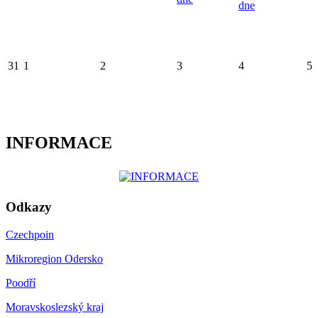
dne
31
1
2
3
4
5
INFORMACE
Odkazy
Czechpoin
Mikroregion Odersko
Poodří
Moravskoslezský kraj