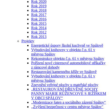
Rok 2020
Rok 2019
Rok 2018
Rok 2017
Rok 2016
Rok 2015
Rok 2014
Rok 2012
Rok 2013
Projekty
Energetické úspory školní kuchyně ve Spálově
Vybudování knihovny v objektu č.p. 61 v
městysu Spálov
Rekonstrukce objektu č.p. 61 v městysu Spálov
Pořízení nové cisternové automobilové stříkačky
z rámcové dohody
Restaurování kamenného kříže ve Spálově
Vybudování knihovny v objektu č.p. 61 v
městysu Spálov
Zpevnění veřejné plochy u mateřské plochy
„RESTAUROVÁNÍ DŘEVĚNÉ SOCHY
PANNY MARIE RŮŽENCOVÉ S JEŽÍŠKEM
V OBCI SPÁLOV“
„Modernizace šaten a sociálního zázemí Spálov“
,,Zvýšení bezpečnost v centru městyse Spálov"