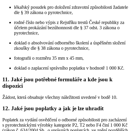
lékařský posudek pro doložení zdravotní způsobilosti žadatele
dle § 39 zákona o pyrotechnice,
rodné číslo nebo výpis z Rejstříku trestů České republiky za
účelem prokázání bezúhonnosti dle § 37 odst. 3 zákona o
pyrotechnice,
doklad o absolvování odborného školení a úspěšném složení
zkoušky dle § 38 zákona o pyrotechnice,
fotografii o rozměru 35 mm x 45 mm,
doklad o zaplacení správního poplatku v hodnotě 1 000 Kč.
11. Jaké jsou potřebné formuláře a kde jsou k
dispozici
Žádost, která obsahuje všechny náležitosti uvedené v bodě 10.
12. Jaké jsou poplatky a jak je lze uhradit
Poplatek za vydání osvědčení o odborné způsobilosti pro zacházení
s pyrotechnickými výrobky kategorie P2, T2 nebo F4 činí 1 000 Kč
(zákon č. 634/2004 Sb., o správních poplatcích, ve znění pozdějších