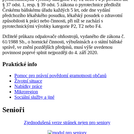
§ 37 odst. 1, resp. § 39 odst. 5 zákona o pyrotechnice předložit
Českému báňskému úřadu každých 5 let, ode dne vydání
předchozího lékařského posudku, lékařský posudek o zdravotní
způsobilosti k práci nebo činnosti, při níž se zachází s
pyrotechnickými výrobky kategorie P2, T2 nebo F4.
Držitelé průkazu odpalovače ohňostrojů, vydaného dle zákona č.
61/1988 Sb., o hornické činnosti, výbušninách a o státní báňské
správě, ve znění pozdějších předpisů, musí výše uvedenou
povinnost poprvé splnit nejpozději do 4. září 2020.
Praktické info
Pomoc pro právní povědomí gramotnosti občanů
Životní situace
Nabídky práce
Mikroregion
Sociální služby a jiné
Senioři
Zjednodušená verze stránek nejen pro seniory