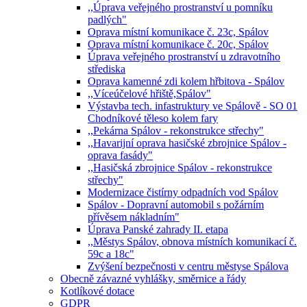
,,Úprava veřejného prostranství u pomníku
padlých"
Oprava místní komunikace č. 23c, Spálov
Oprava místní komunikace č. 20c, Spálov
Úprava veřejného prostranství u zdravotního
střediska
Oprava kamenné zdi kolem hřbitova - Spálov
,,Víceúčelové hřiště,Spálov"
Výstavba tech. infastruktury ve Spálově - SO 01
Chodníkové těleso kolem fary
,,Pekárna Spálov - rekonstrukce střechy"
,,Havarijní oprava hasičské zbrojnice Spálov -
oprava fasády"
,,Hasičská zbrojnice Spálov - rekonstrukce
střechy"
Modernizace čistírny odpadních vod Spálov
Spálov - Dopravní automobil s požárním
přívěsem nákladním"
Úprava Panské zahrady II. etapa
,,Městys Spálov, obnova místních komunikací č.
59c a 18c"
Zvýšení bezpečnosti v centru městyse Spálova
Obecně závazné vyhlášky, směrnice a řády
Kotlíkové dotace
GDPR