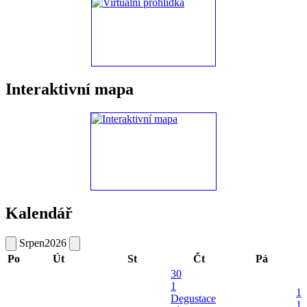
Interaktivní mapa
Kalendář
Srpen
2026
Po
Út
St
Čt
Pá
30
1
1
Degustace
1