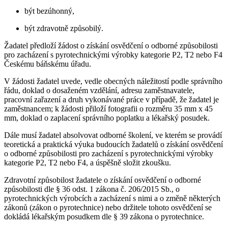
být bezúhonný,
být zdravotně způsobilý.
Žadatel předloží žádost o získání osvědčení o odborné způsobilosti
pro zacházení s pyrotechnickými výrobky kategorie P2, T2 nebo F4
Českému báňskému úřadu.
V žádosti žadatel uvede, vedle obecných náležitostí podle správního
řádu, doklad o dosaženém vzdělání, adresu zaměstnavatele,
pracovní zařazení a druh vykonávané práce v případě, že žadatel je
zaměstnancem; k žádosti přiloží fotografii o rozměru 35 mm x 45
mm, doklad o zaplacení správního poplatku a lékařský posudek.
Dále musí žadatel absolvovat odborné školení, ve kterém se provádí
teoretická a praktická výuka budoucích žadatelů o získání osvědčení
o odborné způsobilosti pro zacházení s pyrotechnickými výrobky
kategorie P2, T2 nebo F4, a úspěšně složit zkoušku.
Zdravotní způsobilost žadatele o získání osvědčení o odborné
způsobilosti dle § 36 odst. 1 zákona č. 206/2015 Sb., o
pyrotechnických výrobcích a zacházení s nimi a o změně některých
zákonů (zákon o pyrotechnice) nebo držitele tohoto osvědčení se
dokládá lékařským posudkem dle § 39 zákona o pyrotechnice.