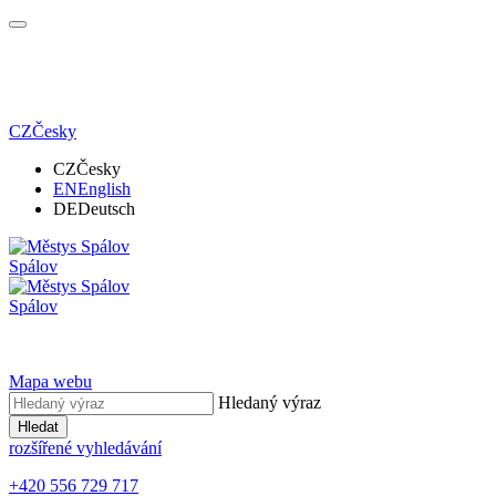
CZ
Česky
CZ
Česky
EN
English
DE
Deutsch
Spálov
Spálov
Mapa webu
Hledaný výraz
Hledat
rozšířené vyhledávání
+420 556 729 717