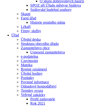
O sboru dobrovolných hasičů
SPOZ při Úřadu městyse Spálova
Spálovské hudební soubory
Skauti
Farní úřad
Historie poutního místa
Lékaři
Firmy, služby
Úřad
Úřední deska
Struktura obecního úřadu
Zastupitelstvo obce
Usnesení zastupitelstva
e-podatelna
Czechpoint
Matrika
Registr oznámení
Úřední hodiny
Poplatky
Povinné informace
Odpadové hospodářství
Termíny svozu
Veřejné zakázky
Profil zadavatele
Rok 2021