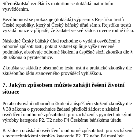
Středoškolské vzdělání s maturitou se dokládá maturitním
vysvědčením.
Bezúhonnost se prokazuje (dokládá) výpisem z Rejstříku trestů
České republiky, který si Český báňský úřad sám z Rejstříku trestů
vyžádá pouze v případě, že žadatel ve své žádosti uvede rodné číslo.
Následně Český báňský úřad rozhodne o vydání osvědčení o
odborné způsobilosti, pokud žadatel splňuje výše uvedené
podmínky, absolvuje odborné školení a úspěšně složí zkoušku dle §
38 zákona o pyrotechnice.
Zkouška se skládá z písemného testu, ústní a praktické zkoušky dle
zkušebního řádu stanoveného prováděcí vyhláškou.
7. Jakým způsobem můžete zahájit řešení životní
situace
Po absolvování odborného školení a úspěšném složení zkoušky dle
§ 38 zákona o pyrotechnice žadatel předloží žádost o získání
osvědčení o odborné způsobilosti pro zacházení s pyrotechnickými
výrobky kategorie P2, T2 nebo F4 Českému báňskému úřadu.
K žádosti o získání osvědčení o odborné způsobilosti pro zacházení
s pyrotechnickými výrobky kategorie P2, T2 nebo F4 musí být