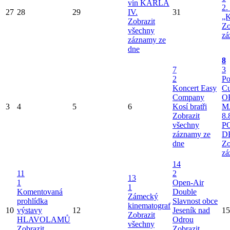
vín KARLA
2.
27
28
29
IV.
31
„K
Zobrazit
Zo
všechny
zá
záznamy ze
dne
8
7
3
2
Po
Koncert Easy
Cu
Company
O
3
4
5
6
Kosí bratři
M
Zobrazit
8.
všechny
P
záznamy ze
D
dne
Zo
zá
14
11
2
13
1
Open-Air
1
Komentovaná
Double
Zámecký
prohlídka
Slavnost obce
kinematograf
10
výstavy
12
Jeseník nad
15
Zobrazit
HLAVOLAMŮ
Odrou
všechny
Zobrazit
Zobrazit