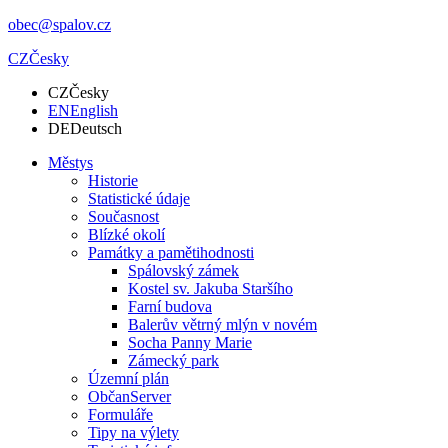
obec@spalov.cz
CZ
Česky
CZ
Česky
EN
English
DE
Deutsch
Městys
Historie
Statistické údaje
Současnost
Blízké okolí
Památky a pamětihodnosti
Spálovský zámek
Kostel sv. Jakuba Staršího
Farní budova
Balerův větrný mlýn v novém
Socha Panny Marie
Zámecký park
Územní plán
ObčanServer
Formuláře
Tipy na výlety