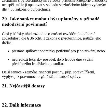
zacházení s pyrotechnickými výrobky příslušné kategorie u zkoušky
neuspěl, může ji opakovat v souladu se zkušebním řádem vydaným
dle § 38 zákona o pyrotechnice.
20. Jaké sankce mohou být uplatněny v případě
nedodržení povinností
Český báňský úřad rozhodne o zrušení osvědčení o odborné
způsobilosti dle § 36 odst. 1 zákona o pyrotechnice, jestliže jeho
držitel:
přestane splňovat podmínky potřebné pro jeho získání, nebo
nepředloží lékařský posudek do 5 let ode dne vydání
předchozího lékařského posudku.
Další sankce - zejména finanční postihy, příp. správní řízení,
vyplývají z pravomocí orgánů státní báňské správy.
21. Nejčastější dotazy
22. Další informace