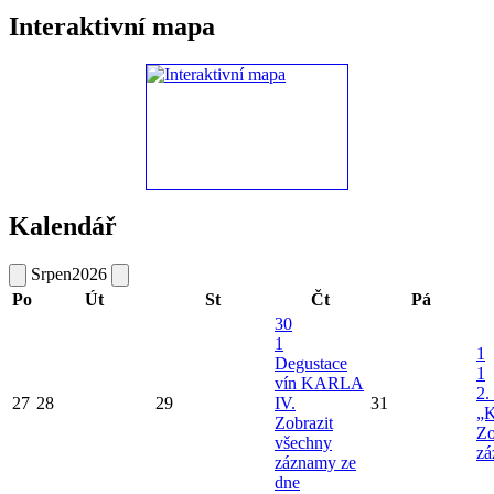
Interaktivní mapa
Kalendář
Srpen
2026
Po
Út
St
Čt
Pá
30
1
1
Degustace
1
vín KARLA
2.
27
28
29
IV.
31
„K
Zobrazit
Zo
všechny
zá
záznamy ze
dne