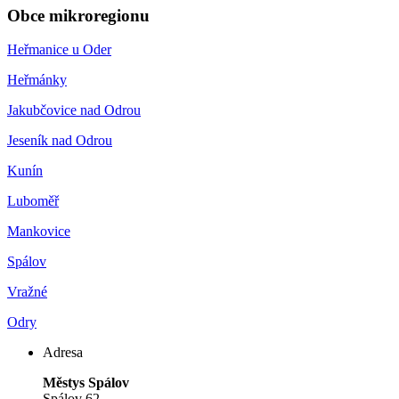
Obce mikroregionu
Heřmanice u Oder
Heřmánky
Jakubčovice nad Odrou
Jeseník nad Odrou
Kunín
Luboměř
Mankovice
Spálov
Vražné
Odry
Adresa
Městys Spálov
Spálov 62