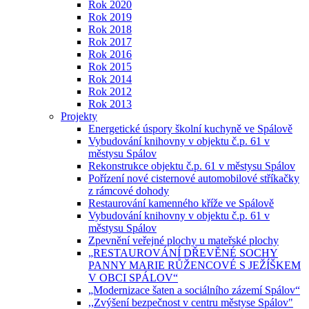
Rok 2020
Rok 2019
Rok 2018
Rok 2017
Rok 2016
Rok 2015
Rok 2014
Rok 2012
Rok 2013
Projekty
Energetické úspory školní kuchyně ve Spálově
Vybudování knihovny v objektu č.p. 61 v
městysu Spálov
Rekonstrukce objektu č.p. 61 v městysu Spálov
Pořízení nové cisternové automobilové stříkačky
z rámcové dohody
Restaurování kamenného kříže ve Spálově
Vybudování knihovny v objektu č.p. 61 v
městysu Spálov
Zpevnění veřejné plochy u mateřské plochy
„RESTAUROVÁNÍ DŘEVĚNÉ SOCHY
PANNY MARIE RŮŽENCOVÉ S JEŽÍŠKEM
V OBCI SPÁLOV“
„Modernizace šaten a sociálního zázemí Spálov“
,,Zvýšení bezpečnost v centru městyse Spálov"