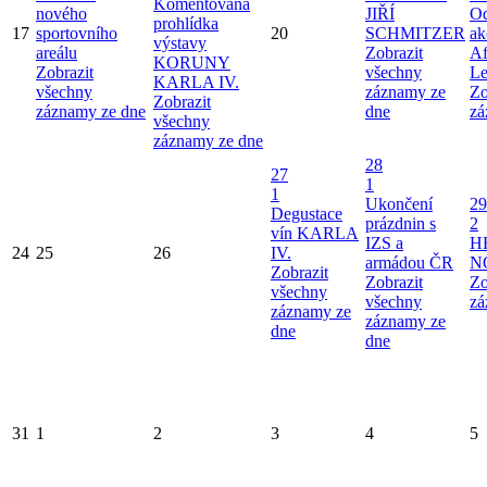
Komentovaná
nového
JIŘÍ
Od
prohlídka
17
sportovního
20
SCHMITZER
ak
výstavy
areálu
Zobrazit
Af
KORUNY
Zobrazit
všechny
Le
KARLA IV.
všechny
záznamy ze
Zo
Zobrazit
záznamy ze dne
dne
zá
všechny
záznamy ze dne
28
27
1
1
Ukončení
29
Degustace
prázdnin s
2
vín KARLA
IZS a
H
24
25
26
IV.
armádou ČR
N
Zobrazit
Zobrazit
Zo
všechny
všechny
zá
záznamy ze
záznamy ze
dne
dne
31
1
2
3
4
5