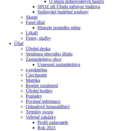
O sboru dobrovolných hasičů
SPOZ při Úřadu městyse Spálova
Spálovské hudební soubory
Skauti
Farní úřad
Historie poutního místa
Lékaři
Firmy, služby
Úřad
Úřední deska
Struktura obecního úřadu
Zastupitelstvo obce
Usnesení zastupitelstva
e-podatelna
Czechpoint
Matrika
Registr oznámení
Úřední hodiny
Poplatky
Povinné informace
Odpadové hospodářství
Termíny svozu
Veřejné zakázky
Profil zadavatele
Rok 2021