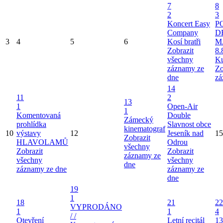
7
8
2
3
Koncert Easy
P
Company
D
3
4
5
6
Kosí bratři
M
Zobrazit
8.
všechny
Ku
záznamy ze
Zo
dne
zá
14
11
2
13
1
Open-Air
1
Komentovaná
Double
Zámecký
prohlídka
Slavnost obce
kinematograf
10
výstavy
12
Jeseník nad
15
Zobrazit
HLAVOLAMŮ
Odrou
všechny
Zobrazit
Zobrazit
záznamy ze
všechny
všechny
dne
záznamy ze dne
záznamy ze
dne
19
1
18
21
22
VYPRODÁNO
1
1
4
/ /
Otevření
Letní recitál
13