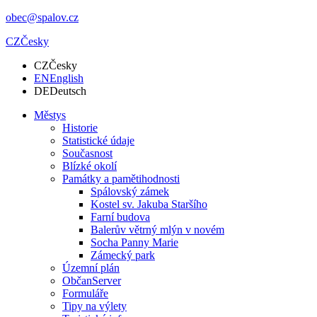
obec@spalov.cz
CZ
Česky
CZ
Česky
EN
English
DE
Deutsch
Městys
Historie
Statistické údaje
Současnost
Blízké okolí
Památky a pamětihodnosti
Spálovský zámek
Kostel sv. Jakuba Staršího
Farní budova
Balerův větrný mlýn v novém
Socha Panny Marie
Zámecký park
Územní plán
ObčanServer
Formuláře
Tipy na výlety