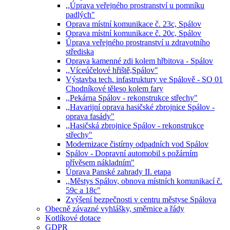
,,Úprava veřejného prostranství u pomníku
padlých"
Oprava místní komunikace č. 23c, Spálov
Oprava místní komunikace č. 20c, Spálov
Úprava veřejného prostranství u zdravotního
střediska
Oprava kamenné zdi kolem hřbitova - Spálov
,,Víceúčelové hřiště,Spálov"
Výstavba tech. infastruktury ve Spálově - SO 01
Chodníkové těleso kolem fary
,,Pekárna Spálov - rekonstrukce střechy"
,,Havarijní oprava hasičské zbrojnice Spálov -
oprava fasády"
,,Hasičská zbrojnice Spálov - rekonstrukce
střechy"
Modernizace čistírny odpadních vod Spálov
Spálov - Dopravní automobil s požárním
přívěsem nákladním"
Úprava Panské zahrady II. etapa
,,Městys Spálov, obnova místních komunikací č.
59c a 18c"
Zvýšení bezpečnosti v centru městyse Spálova
Obecně závazné vyhlášky, směrnice a řády
Kotlíkové dotace
GDPR