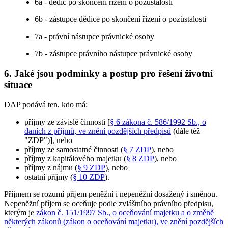
6a - dědic po skončení řízení o pozůstalosti
6b - zástupce dědice po skončení řízení o pozůstalosti
7a - právní nástupce právnické osoby
7b - zástupce právního nástupce právnické osoby
6. Jaké jsou podmínky a postup pro řešení životní
situace
DAP podává ten, kdo má:
příjmy ze závislé činnosti [
§ 6 zákona č. 586/1992 Sb., o
daních z příjmů, ve znění pozdějších předpisů
(dále též
"ZDP")], nebo
příjmy ze samostatné činnosti (
§ 7 ZDP
), nebo
příjmy z kapitálového majetku (
§ 8 ZDP
), nebo
příjmy z nájmu (
§ 9 ZDP
), nebo
ostatní příjmy (
§ 10 ZDP
).
Příjmem se rozumí příjem peněžní i nepeněžní dosažený i směnou.
Nepeněžní příjem se oceňuje podle zvláštního právního předpisu,
kterým je
zákon č. 151/1997 Sb., o oceňování majetku a o změně
některých zákonů (zákon o oceňování majetku), ve znění pozdějších