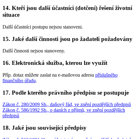
14. Kteří jsou další účastníci (dotčení) řešení životní
situace
Další účastníci postupu nejsou stanoveni.
15. Jaké další činnosti jsou po žadateli požadovány
Další činnosti nejsou stanoveny.
16. Elektronická služba, kterou lze využít
Příp. dotaz můžete zaslat na e-mailovou adresu
příslušného
finančního úřadu
.
17. Podle kterého právního předpisu se postupuje
Zákon č. 280/2009 Sb., daňový řád, ve znění pozdějších předpisů
Zákon č. 586/1992 Sb., o daních z příjmů, ve znění pozdějších
předpisů
18. Jaké jsou související předpisy