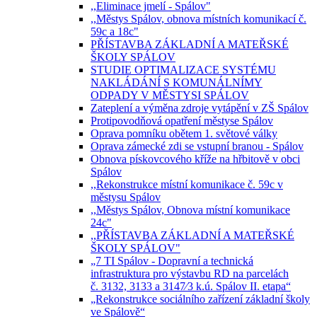
,,Eliminace jmelí - Spálov"
,,Městys Spálov, obnova místních komunikací č.
59c a 18c"
PŘÍSTAVBA ZÁKLADNÍ A MATEŘSKÉ
ŠKOLY SPÁLOV
STUDIE OPTIMALIZACE SYSTÉMU
NAKLÁDÁNÍ S KOMUNÁLNÍMY
ODPADY V MĚSTYSI SPÁLOV
Zateplení a výměna zdroje vytápění v ZŠ Spálov
Protipovodňová opatření městyse Spálov
Oprava pomníku obětem 1. světové války
Oprava zámecké zdi se vstupní branou - Spálov
Obnova pískovcového kříže na hřbitově v obci
Spálov
,,Rekonstrukce místní komunikace č. 59c v
městysu Spálov
,,Městys Spálov, Obnova místní komunikace
24c"
,,PŘÍSTAVBA ZÁKLADNÍ A MATEŘSKÉ
ŠKOLY SPÁLOV"
„7 TI Spálov - Dopravní a technická
infrastruktura pro výstavbu RD na parcelách
č. 3132, 3133 a 3147⁄3 k.ú. Spálov II. etapa“
„Rekonstrukce sociálního zařízení základní školy
ve Spálově“