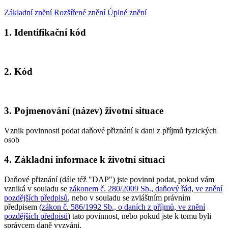
Základní znění
Rozšířené znění
Úplné znění
1. Identifikační kód
2. Kód
3. Pojmenování (název) životní situace
Vznik povinnosti podat daňové přiznání k dani z příjmů fyzických
osob
4. Základní informace k životní situaci
Daňové přiznání (dále též "DAP") jste povinni podat, pokud vám
vzniká v souladu se
zákonem č. 280/2009 Sb., daňový řád, ve znění
pozdějších předpisů
, nebo v souladu se zvláštním právním
předpisem (
zákon č. 586/1992 Sb., o daních z příjmů, ve znění
pozdějších předpisů
) tato povinnost, nebo pokud jste k tomu byli
správcem daně vyzváni.