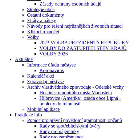
Zásady ochrany osobních údajů
Strategie obce
Ostatní dokumenty
Ztráty a nálezy
Návody pro řešení nejrůznějších životních situací
Klikací rozpočet
Volby
2023 VOLBA PREZIDENTA REPUBLIKY
VOLBY DO ZASTUPITELSTEV KRAJŮ
VOLBY 2026
Aktuálně
Informace úřadu městyse
Koronavirus
Kalendář akcí
Zpravodaj městyse
Archiv vlastivědného zpravodaje - Oderské vrchy
Hostinec u poutního místa Mariastein
Hilbrovice (Amerika), osada obce Lipná -
pohledy do minulosti
Mobilní aplikace
Praktické info
Pomoc pro právní povědomí gramotnosti občanů
Rady se spotřebitelskými úvěry
Rady pro nájemníky
Rady pro zaměstnance