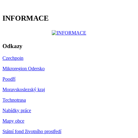
INFORMACE
Odkazy
Czechpoin
Mikroregion Odersko
Poodří
Moravskoslezský kraj
Technotrasa
Nabídky práce
Mapy obce
Státní fond životního prostředí