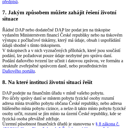
předpisů
.
7. Jakým způsobem můžete zahájit řešení životní
situace
Řádné DAP nebo dodatečné DAP lze podat jen na tiskopise
vydaném Ministerstvem financí České republiky nebo na tiskovém
výstupu z počítačové tiskárny, který má údaje, obsah i uspořádání
údajů shodné s tímto tiskopisem.
V tiskopisech a v nich vyznačených přílohách, které jsou součástí
podání, lze požadovat pouze údaje nezbytné pro správu daní.
Podání daňového tvrzení lze učinit i datovou zprávou, ve formátu a
struktuře zveřejněné správcem daně, nebo prostřednictvím
Daňového portálu
.
8. Na které instituci životní situaci řešit
DAP podejte na finančním úřadu v místě vašeho pobytu.
Pro účely správy daní se místem pobytu fyzické osoby rozumí
adresa místa trvalého pobytu občana České republiky, nebo adresa
hlášeného místa pobytu cizince, a nelze-li takto místo pobytu fyzické
osoby určit, rozumí se jím místo na území České republiky, kde se
fyzická osoba převážně zdržuje.
Územní působnost finančních úřadů je stanovena v
§ 8 zákona č.