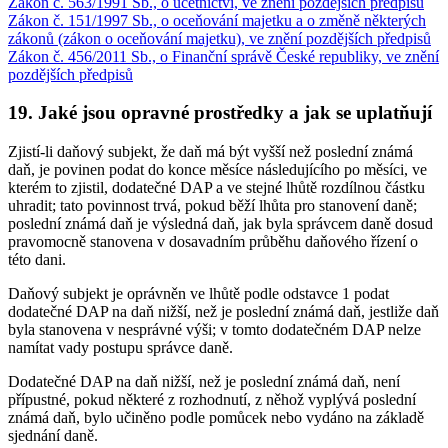
Zákon č. 563/1991 Sb., o účetnictví, ve znění pozdějších předpisů
Zákon č. 151/1997 Sb., o oceňování majetku a o změně některých
zákonů (zákon o oceňování majetku), ve znění pozdějších předpisů
Zákon č. 456/2011 Sb., o Finanční správě České republiky, ve znění
pozdějších předpisů
19. Jaké jsou opravné prostředky a jak se uplatňují
Zjistí-li daňový subjekt, že daň má být vyšší než poslední známá
daň, je povinen podat do konce měsíce následujícího po měsíci, ve
kterém to zjistil, dodatečné DAP a ve stejné lhůtě rozdílnou částku
uhradit; tato povinnost trvá, pokud běží lhůta pro stanovení daně;
poslední známá daň je výsledná daň, jak byla správcem daně dosud
pravomocně stanovena v dosavadním průběhu daňového řízení o
této dani.
Daňový subjekt je oprávněn ve lhůtě podle odstavce 1 podat
dodatečné DAP na daň nižší, než je poslední známá daň, jestliže daň
byla stanovena v nesprávné výši; v tomto dodatečném DAP nelze
namítat vady postupu správce daně.
Dodatečné DAP na daň nižší, než je poslední známá daň, není
přípustné, pokud některé z rozhodnutí, z něhož vyplývá poslední
známá daň, bylo učiněno podle pomůcek nebo vydáno na základě
sjednání daně.