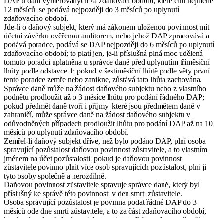
DAP u daní vyměřovaných za zdaňovací období, které činí nejméně
12 měsíců, se podává nejpozději do 3 měsíců po uplynutí
zdaňovacího období.
Jde-li o daňový subjekt, který má zákonem uloženou povinnost mít
účetní závěrku ověřenou auditorem, nebo jehož DAP zpracovává a
podává poradce, podává se DAP nejpozději do 6 měsíců po uplynutí
zdaňovacího období; to platí jen, je-li příslušná plná moc udělená
tomuto poradci uplatněna u správce daně před uplynutím tříměsíční
lhůty podle odstavce 1; pokud v šestiměsíční lhůtě podle věty první
tento poradce zemře nebo zanikne, zůstává tato lhůta zachována.
Správce daně může na žádost daňového subjektu nebo z vlastního
podnětu prodloužit až o 3 měsíce lhůtu pro podání řádného DAP;
pokud předmět daně tvoří i příjmy, které jsou předmětem daně v
zahraničí, může správce daně na žádost daňového subjektu v
odůvodněných případech prodloužit lhůtu pro podání DAP až na 10
měsíců po uplynutí zdaňovacího období.
Zemřel-li daňový subjekt dříve, než bylo podáno DAP, plní osoba
spravující pozůstalost daňovou povinnost zůstavitele, a to vlastním
jménem na účet pozůstalosti; pokud je daňovou povinnost
zůstavitele povinno plnit více osob spravujících pozůstalost, plní ji
tyto osoby společně a nerozdílně.
Daňovou povinnost zůstavitele spravuje správce daně, který byl
příslušný ke správě této povinnosti v den smrti zůstavitele.
Osoba spravující pozůstalost je povinna podat řádné DAP do 3
měsíců ode dne smrti zůstavitele, a to za část zdaňovacího období,