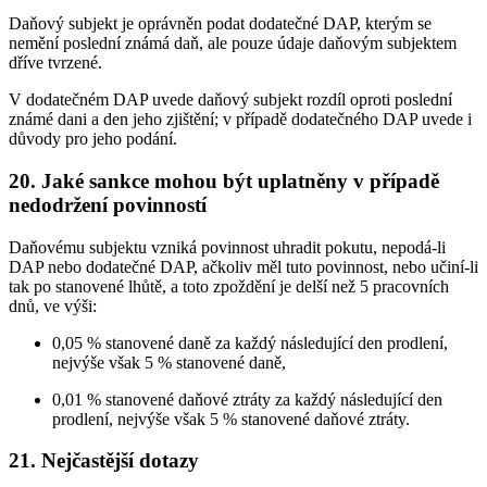
Daňový subjekt je oprávněn podat dodatečné DAP, kterým se
nemění poslední známá daň, ale pouze údaje daňovým subjektem
dříve tvrzené.
V dodatečném DAP uvede daňový subjekt rozdíl oproti poslední
známé dani a den jeho zjištění; v případě dodatečného DAP uvede i
důvody pro jeho podání.
20. Jaké sankce mohou být uplatněny v případě
nedodržení povinností
Daňovému subjektu vzniká povinnost uhradit pokutu, nepodá-li
DAP nebo dodatečné DAP, ačkoliv měl tuto povinnost, nebo učiní-li
tak po stanovené lhůtě, a toto zpoždění je delší než 5 pracovních
dnů, ve výši:
0,05 % stanovené daně za každý následující den prodlení,
nejvýše však 5 % stanovené daně,
0,01 % stanovené daňové ztráty za každý následující den
prodlení, nejvýše však 5 % stanovené daňové ztráty.
21. Nejčastější dotazy