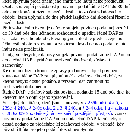
která uplynula přede dnem jeho smrti; tuto lhůtu nelze prodloužit.
Osoba spravující pozůstalost je povinna podat řádné DAP do 30 dnů
ode dne skončení řízení o pozůstalosti, a to za část zdaňovacího
období, která uplynula do dne předcházejícího dni skončení řízení o
pozůstalosti.
Při insolvenčním řízení je daňový subjekt povinen podat nejpozději
do 30 dnů ode dne účinnosti rozhodnutí o úpadku řádné DAP za
část zdaňovacího období, která uplynula do dne předcházejícího
účinnosti tohoto rozhodnutí a za kterou dosud nebylo podáno; tuto
lhůtu nelze prodloužit.
Lhůty, ve kterých je daňový subjekt povinen podat řádné DAP nebo
dodatečné DAP v průběhu insolvenčního řízení, zůstávají
zachovány.
Ke dni předložení konečné zprávy je daňový subjekt povinen
zpracovat řádné DAP za uplynulou část zdaňovacího období, za
kterou nebylo dosud podáno, a tvrzenou daň zahrnout do
příslušného dokumentu.
Řádné DAP je daňový subjekt povinen podat do 15 dnů ode dne, ke
kterému mělo dojít k jeho zpracování.
Ve stejných lhůtách, které jsou stanoveny v
§ 239b odst. 4 a 5
,
§
239c
,
§ 240a
,
§ 240c odst. 2 a 3
,
§ 240d
a
§ 244 odst. 1 a 4 zákona
č. 280/2009 Sb., daňový řád, ve znění pozdějších předpisů
, vzniká
povinnost podat řádné DAP nebo dodatečné DAP, které nebylo
dosud podáno za předcházející zdaňovací období, v případě, kdy
původní lhůta pro jeho podání dosud neuplynula.