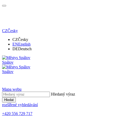
CZ
Česky
CZ
Česky
EN
English
DE
Deutsch
Spálov
Spálov
Mapa webu
Hledaný výraz
Hledat
rozšířené vyhledávání
+420 556 729 717