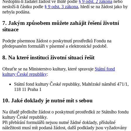
Nedoplní-li žadatel žádost ve lhůtě podle
§ 9 odst. 2 zákona
nebo
nesloží-li částku podle
§ 9 odst. 3 zákona
, hledí se na žádost jako by
nebyla podána.
7. Jakým způsobem můžete zahájit řešení životní
situace
Podejte písemnou žádost o poskytnutí prostředků Fondu na
předepsaném formuláři v písemné a elektronické podobě.
8. Na které instituci životní situaci řešit
Obraťte se na Ministerstvo kultury, které spravuje
Státní fond
kultury České republiky
:
Státní fond kultury České republiky, Maltézské náměstí 471/1,
118 11 Praha 1
10. Jaké doklady je nutné mít s sebou
Na úřadě předložte žádost o poskytnutí prostředků ze Státního fondu
kultury České republiky.
Při přebírání formulářů nejsou nutné žádné doklady, příslušné
náležitosti musí mít podaná žádost, další podklady jsou vyžadovány