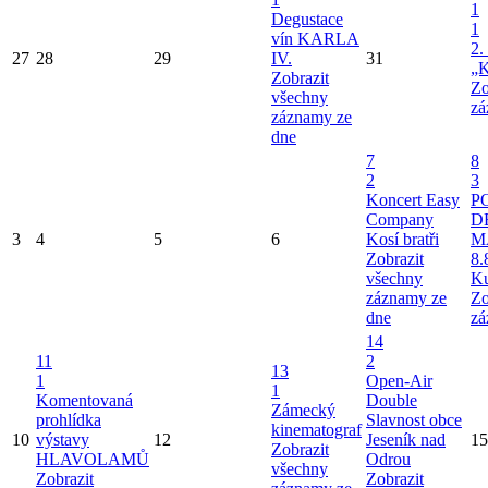
1
Degustace
1
vín KARLA
2.
27
28
29
IV.
31
„K
Zobrazit
Zo
všechny
zá
záznamy ze
dne
7
8
2
3
Koncert Easy
P
Company
D
3
4
5
6
Kosí bratři
M
Zobrazit
8.
všechny
Ku
záznamy ze
Zo
dne
zá
14
11
2
13
1
Open-Air
1
Komentovaná
Double
Zámecký
prohlídka
Slavnost obce
kinematograf
10
výstavy
12
Jeseník nad
15
Zobrazit
HLAVOLAMŮ
Odrou
všechny
Zobrazit
Zobrazit