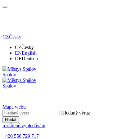
CZ
Česky
CZ
Česky
EN
English
DE
Deutsch
Spálov
Spálov
Mapa webu
Hledaný výraz
Hledat
rozšířené vyhledávání
+420 556 729 717