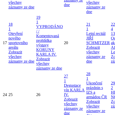
záznamy ze
všechny
všechny
dne
záznamy ze dne
záznamy ze
dne
19
1
18
21
22
VYPRODÁNO
1
1
4
/ /
Otevření
Letní recitál
13
Komentovaná
nového
JIŘÍ
Od
prohlídka
17
sportovního
20
SCHMITZER
ak
výstavy
areálu
Zobrazit
Af
KORUNY
Zobrazit
všechny
Le
KARLA IV.
všechny
záznamy ze
Zo
Zobrazit
záznamy ze dne
dne
zá
všechny
záznamy ze dne
28
27
1
1
Ukončení
29
Degustace
prázdnin s
2
vín KARLA
IZS a
H
24
25
26
IV.
armádou ČR
N
Zobrazit
Zobrazit
Zo
všechny
všechny
zá
záznamy ze
záznamy ze
dne