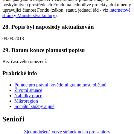
poskytnutých prostředcích Fondu na jednotlivé projekty, dokumenty
upravující činnost Fondu (zákon, statut, jednací řád - viz
internetové
stránky Ministerstva kultury
).
28. Popis byl naposledy aktualizován
09.09.2013
29. Datum konce platnosti popisu
Bez časového omezení.
Praktické info
Pomoc pro právní povědomí gramotnosti občanů
Životní situace
Nabídky práce
Mikroregion
Sociální služby a jiné
Senioři
Zjednodušená verze stránek nejen pro seniory