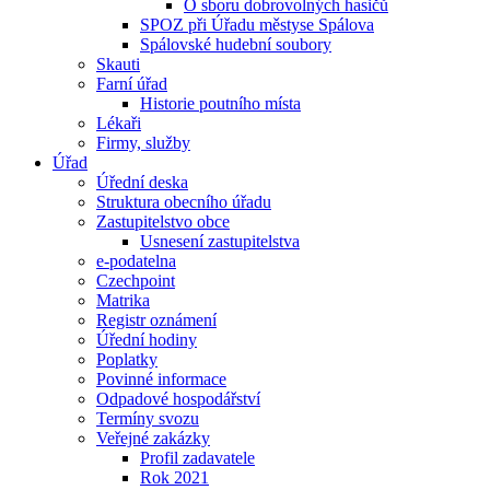
O sboru dobrovolných hasičů
SPOZ při Úřadu městyse Spálova
Spálovské hudební soubory
Skauti
Farní úřad
Historie poutního místa
Lékaři
Firmy, služby
Úřad
Úřední deska
Struktura obecního úřadu
Zastupitelstvo obce
Usnesení zastupitelstva
e-podatelna
Czechpoint
Matrika
Registr oznámení
Úřední hodiny
Poplatky
Povinné informace
Odpadové hospodářství
Termíny svozu
Veřejné zakázky
Profil zadavatele
Rok 2021