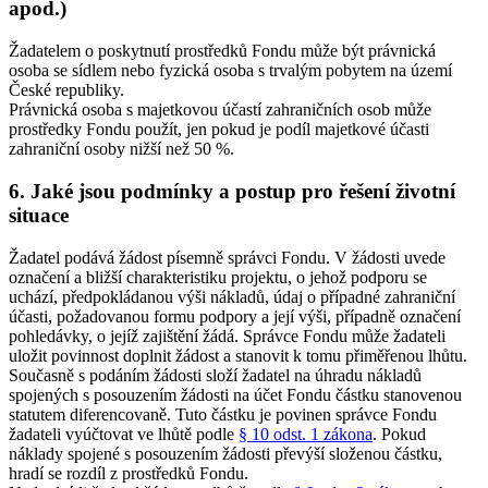
apod.)
Žadatelem o poskytnutí prostředků Fondu může být právnická
osoba se sídlem nebo fyzická osoba s trvalým pobytem na území
České republiky.
Právnická osoba s majetkovou účastí zahraničních osob může
prostředky Fondu použít, jen pokud je podíl majetkové účasti
zahraniční osoby nižší než 50 %.
6. Jaké jsou podmínky a postup pro řešení životní
situace
Žadatel podává žádost písemně správci Fondu. V žádosti uvede
označení a bližší charakteristiku projektu, o jehož podporu se
uchází, předpokládanou výši nákladů, údaj o případné zahraniční
účasti, požadovanou formu podpory a její výši, případně označení
pohledávky, o jejíž zajištění žádá. Správce Fondu může žadateli
uložit povinnost doplnit žádost a stanovit k tomu přiměřenou lhůtu.
Současně s podáním žádosti složí žadatel na úhradu nákladů
spojených s posouzením žádosti na účet Fondu částku stanovenou
statutem diferencovaně. Tuto částku je povinen správce Fondu
žadateli vyúčtovat ve lhůtě podle
§ 10 odst. 1 zákona
. Pokud
náklady spojené s posouzením žádosti převýší složenou částku,
hradí se rozdíl z prostředků Fondu.