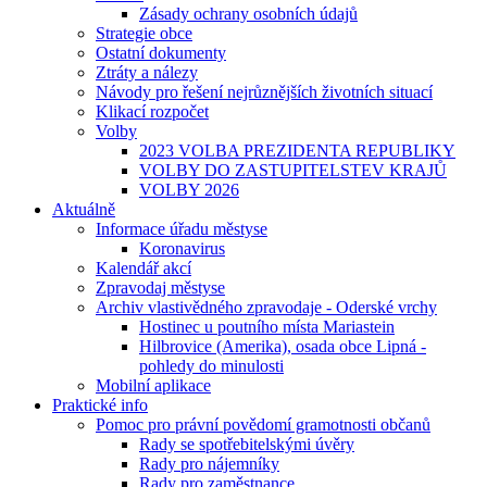
Zásady ochrany osobních údajů
Strategie obce
Ostatní dokumenty
Ztráty a nálezy
Návody pro řešení nejrůznějších životních situací
Klikací rozpočet
Volby
2023 VOLBA PREZIDENTA REPUBLIKY
VOLBY DO ZASTUPITELSTEV KRAJŮ
VOLBY 2026
Aktuálně
Informace úřadu městyse
Koronavirus
Kalendář akcí
Zpravodaj městyse
Archiv vlastivědného zpravodaje - Oderské vrchy
Hostinec u poutního místa Mariastein
Hilbrovice (Amerika), osada obce Lipná -
pohledy do minulosti
Mobilní aplikace
Praktické info
Pomoc pro právní povědomí gramotnosti občanů
Rady se spotřebitelskými úvěry
Rady pro nájemníky
Rady pro zaměstnance