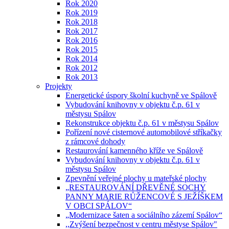
Rok 2020
Rok 2019
Rok 2018
Rok 2017
Rok 2016
Rok 2015
Rok 2014
Rok 2012
Rok 2013
Projekty
Energetické úspory školní kuchyně ve Spálově
Vybudování knihovny v objektu č.p. 61 v
městysu Spálov
Rekonstrukce objektu č.p. 61 v městysu Spálov
Pořízení nové cisternové automobilové stříkačky
z rámcové dohody
Restaurování kamenného kříže ve Spálově
Vybudování knihovny v objektu č.p. 61 v
městysu Spálov
Zpevnění veřejné plochy u mateřské plochy
„RESTAUROVÁNÍ DŘEVĚNÉ SOCHY
PANNY MARIE RŮŽENCOVÉ S JEŽÍŠKEM
V OBCI SPÁLOV“
„Modernizace šaten a sociálního zázemí Spálov“
,,Zvýšení bezpečnost v centru městyse Spálov"