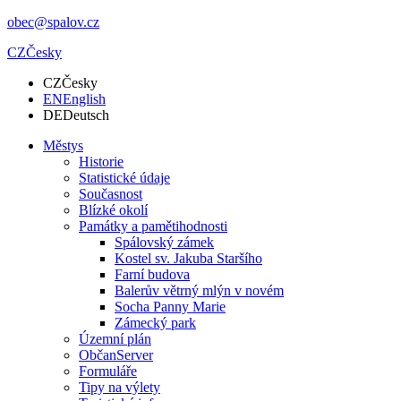
obec@spalov.cz
CZ
Česky
CZ
Česky
EN
English
DE
Deutsch
Městys
Historie
Statistické údaje
Současnost
Blízké okolí
Památky a pamětihodnosti
Spálovský zámek
Kostel sv. Jakuba Staršího
Farní budova
Balerův větrný mlýn v novém
Socha Panny Marie
Zámecký park
Územní plán
ObčanServer
Formuláře
Tipy na výlety