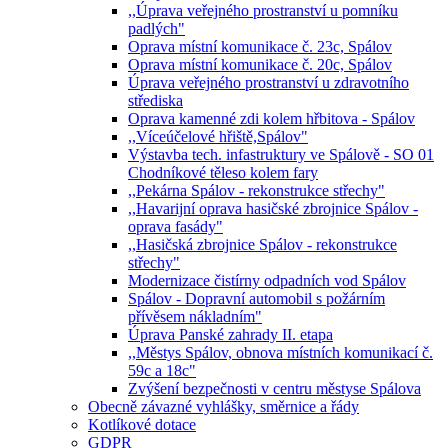
,,Úprava veřejného prostranství u pomníku
padlých"
Oprava místní komunikace č. 23c, Spálov
Oprava místní komunikace č. 20c, Spálov
Úprava veřejného prostranství u zdravotního
střediska
Oprava kamenné zdi kolem hřbitova - Spálov
,,Víceúčelové hřiště,Spálov"
Výstavba tech. infastruktury ve Spálově - SO 01
Chodníkové těleso kolem fary
,,Pekárna Spálov - rekonstrukce střechy"
,,Havarijní oprava hasičské zbrojnice Spálov -
oprava fasády"
,,Hasičská zbrojnice Spálov - rekonstrukce
střechy"
Modernizace čistírny odpadních vod Spálov
Spálov - Dopravní automobil s požárním
přívěsem nákladním"
Úprava Panské zahrady II. etapa
,,Městys Spálov, obnova místních komunikací č.
59c a 18c"
Zvýšení bezpečnosti v centru městyse Spálova
Obecně závazné vyhlášky, směrnice a řády
Kotlíkové dotace
GDPR