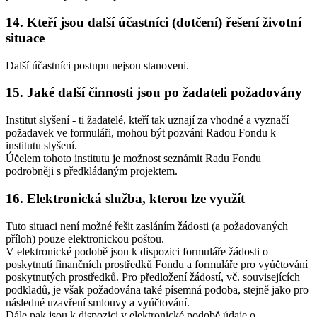
14. Kteří jsou další účastníci (dotčení) řešení životní
situace
Další účastníci postupu nejsou stanoveni.
15. Jaké další činnosti jsou po žadateli požadovány
Institut slyšení - ti žadatelé, kteří tak uznají za vhodné a vyznačí
požadavek ve formuláři, mohou být pozváni Radou Fondu k
institutu slyšení.
Účelem tohoto institutu je možnost seznámit Radu Fondu
podrobněji s předkládaným projektem.
16. Elektronická služba, kterou lze využít
Tuto situaci není možné řešit zasláním žádosti (a požadovaných
příloh) pouze elektronickou poštou.
V elektronické podobě jsou k dispozici formuláře žádosti o
poskytnutí finančních prostředků Fondu a formuláře pro vyúčtování
poskytnutých prostředků. Pro předložení žádostí, vč. souvisejících
podkladů, je však požadována také písemná podoba, stejně jako pro
následné uzavření smlouvy a vyúčtování.
Dále pak jsou k dispozici v elektronické podobě údaje o