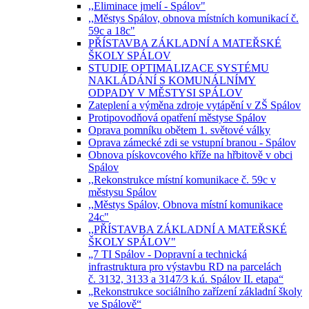
,,Eliminace jmelí - Spálov"
,,Městys Spálov, obnova místních komunikací č.
59c a 18c"
PŘÍSTAVBA ZÁKLADNÍ A MATEŘSKÉ
ŠKOLY SPÁLOV
STUDIE OPTIMALIZACE SYSTÉMU
NAKLÁDÁNÍ S KOMUNÁLNÍMY
ODPADY V MĚSTYSI SPÁLOV
Zateplení a výměna zdroje vytápění v ZŠ Spálov
Protipovodňová opatření městyse Spálov
Oprava pomníku obětem 1. světové války
Oprava zámecké zdi se vstupní branou - Spálov
Obnova pískovcového kříže na hřbitově v obci
Spálov
,,Rekonstrukce místní komunikace č. 59c v
městysu Spálov
,,Městys Spálov, Obnova místní komunikace
24c"
,,PŘÍSTAVBA ZÁKLADNÍ A MATEŘSKÉ
ŠKOLY SPÁLOV"
„7 TI Spálov - Dopravní a technická
infrastruktura pro výstavbu RD na parcelách
č. 3132, 3133 a 3147⁄3 k.ú. Spálov II. etapa“
„Rekonstrukce sociálního zařízení základní školy
ve Spálově“