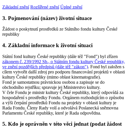
Základní znění
Rozšířené znění
Úplné znění
3. Pojmenování (název) životní situace
Žádost o poskytnutí prostředků ze Státního fondu kultury České
republiky
4. Základní informace k životní situaci
Státní fond kultury České republiky (dále též "Fond") byl zřízen
zákonem č. 239/1992 Sb., o Státním fondu kultury České republiky,
ve znění pozdějších předpisů (dále též "zákon")
. Fond byl založen s
cílem vytvořit další zdroj pro podporu financování projektů v oblasti
kultury České republiky (mimo oblast kinematografie).
Fond je samostatnou právnickou osobou a zapisuje se do
obchodního rejstříku; spravuje jej Ministerstvo kultury.
V čele Fondu je ministr kultury České republiky, který odpovídá za
hospodaření s prostředky Fondu. Orgánem rozhodujícím o způsobu
a výši čerpání prostředků Fondu na projekty v oblasti kultury je
Rada Fondu. Členy Rady volí a odvolává Poslanecká sněmovna
Parlamentu České republiky, které je Rada odpovědna.
5. Kdo je oprávněn v této věci jednat (podat žádost