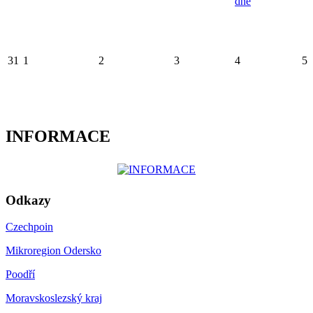
dne
31
1
2
3
4
5
INFORMACE
Odkazy
Czechpoin
Mikroregion Odersko
Poodří
Moravskoslezský kraj