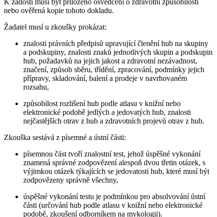
K žádosti musí být přiloženo osvědčení o zdravotní způsobilosti
nebo ověřená kopie tohoto dokladu.
Žadatel musí u zkoušky prokázat:
znalosti právních předpisů upravující členění hub na skupiny
a podskupiny, znalosti znaků jednotlivých skupin a podskupin
hub, požadavků na jejich jakost a zdravotní nezávadnost,
značení, způsob sběru, třídění, zpracování, podmínky jejich
přípravy, skladování, balení a prodeje v navrhovaném
rozsahu,
způsobilost rozlišení hub podle atlasu v knižní nebo
elektronické podobě jedlých a jedovatých hub, znalosti
nejčastějších otrav z hub a zdravotních projevů otrav z hub.
Zkouška sestává z písemné a ústní části:
písemnou část tvoří znalostní test, jehož úspěšné vykonání
znamená správné zodpovězení alespoň dvou třetin otázek, s
výjimkou otázek týkajících se jedovatosti hub, které musí být
zodpovězeny správně všechny,
úspěšné vykonání testu je podmínkou pro absolvování ústní
části (určování hub podle atlasu v knižní nebo elektronické
podobě, zkoušení odborníkem na mykologii).