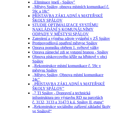
,,Eliminace jmelí - Spálov"
,,Městys Spálov, obnova místních komunikací č.
59c a 18c"
PŘÍSTAVBA ZÁKLADNÍ A MATEŘSKÉ
ŠKOLY SPÁLOV
STUDIE OPTIMALIZACE SYSTÉMU
NAKLÁDÁNÍ S KOMUNÁLNÍMY
ODPADY V MĚSTYSI SPÁLOV
Zateplení a výměna zdroje vytápění v ZŠ Spálov
Protipovodňová opatření městyse Spálov
Oprava pomníku obětem 1. světové války
Oprava zámecké zdi se vstupní branou - Spálov
Obnova pískovcového kříže na hřbitově v obci
Spálov
,,Rekonstrukce místní komunikace č. 59c v
městysu Spálov
,,Městys Spálov, Obnova místní komunikace
24c"
,,PŘÍSTAVBA ZÁKLADNÍ A MATEŘSKÉ
ŠKOLY SPÁLOV"
„7 TI Spálov - Dopravní a technická
infrastruktura pro výstavbu RD na parcelách
č. 3132, 3133 a 3147⁄3 k.ú. Spálov II. etapa“
„Rekonstrukce sociálního zařízení základní školy
ve Spálově“