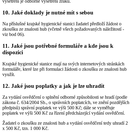
vyšetření je odborné vyšetření zraku.
10. Jaké doklady je nutné mít s sebou
Na příslušné krajské hygienické stanici žadatel předloží žádost o
zkoušku ze znalosti hub (včetně všech požadovaných náležitostí -
viz bod 06).
11. Jaké jsou potřebné formuláře a kde jsou k
dispozici
Krajské hygienické stanice mají na svých internetových stránkách
formuláře, které lze při formulaci žádosti o zkoušku ze znalosti hub
využít.
12. Jaké jsou poplatky a jak je lze uhradit
Za vydání osvědčení o splnění odborné způsobilosti se hradí (podle
zákona č. 634/2004 Sb., o správních poplatcích, ve znění pozdějších
předpisů) správní poplatek ve výši 500 Kč; dále se vyměřuje
poplatek ve výši 500 Kč za řízení předcházející vydání osvědčení.
Žadatel o zkoušku ze znalosti hub a vydání osvědčení tedy uhradí 2
x 500 Kč, tzn. 1 000 Kč.