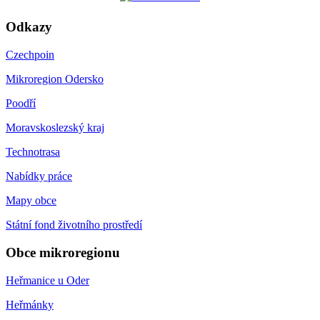
Odkazy
Czechpoin
Mikroregion Odersko
Poodří
Moravskoslezský kraj
Technotrasa
Nabídky práce
Mapy obce
Státní fond životního prostředí
Obce mikroregionu
Heřmanice u Oder
Heřmánky