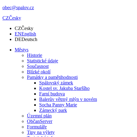
obec@spalov.cz
CZ
Česky
CZ
Česky
EN
English
DE
Deutsch
Městys
Historie
Statistické údaje
Současnost
Blízké okolí
Památky a pamětihodnosti
Spálovský zámek
Kostel sv. Jakuba Staršího
Farní budova
Balerův větrný mlýn v novém
Socha Panny Marie
Zámecký park
Územní plán
ObčanServer
Formuláře
Tipy na výlety