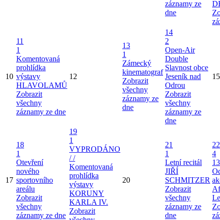
záznamy ze
D
dne
Zo
zá
14
11
2
13
1
Open-Air
1
Komentovaná
Double
Zámecký
prohlídka
Slavnost obce
kinematograf
10
výstavy
12
Jeseník nad
15
Zobrazit
HLAVOLAMŮ
Odrou
všechny
Zobrazit
Zobrazit
záznamy ze
všechny
všechny
dne
záznamy ze dne
záznamy ze
dne
19
1
18
21
22
VYPRODÁNO
1
1
4
/ /
Otevření
Letní recitál
13
Komentovaná
nového
JIŘÍ
Od
prohlídka
17
sportovního
20
SCHMITZER
ak
výstavy
areálu
Zobrazit
Af
KORUNY
Zobrazit
všechny
Le
KARLA IV.
všechny
záznamy ze
Zo
Zobrazit
záznamy ze dne
dne
zá
všechny