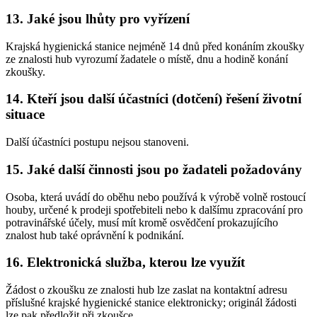
13. Jaké jsou lhůty pro vyřízení
Krajská hygienická stanice nejméně 14 dnů před konáním zkoušky
ze znalosti hub vyrozumí žadatele o místě, dnu a hodině konání
zkoušky.
14. Kteří jsou další účastníci (dotčení) řešení životní
situace
Další účastníci postupu nejsou stanoveni.
15. Jaké další činnosti jsou po žadateli požadovány
Osoba, která uvádí do oběhu nebo používá k výrobě volně rostoucí
houby, určené k prodeji spotřebiteli nebo k dalšímu zpracování pro
potravinářské účely, musí mít kromě osvědčení prokazujícího
znalost hub také oprávnění k podnikání.
16. Elektronická služba, kterou lze využít
Žádost o zkoušku ze znalosti hub lze zaslat na kontaktní adresu
příslušné krajské hygienické stanice elektronicky; originál žádosti
lze pak předložit při zkoušce.