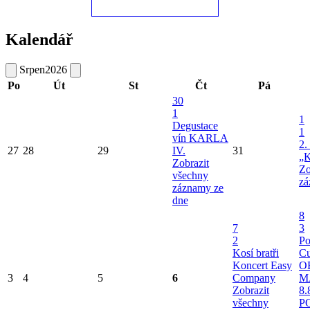
Kalendář
Srpen
2026
Po
Út
St
Čt
Pá
30
1
1
Degustace
1
vín KARLA
2.
27
28
29
IV.
31
„K
Zobrazit
Zo
všechny
zá
záznamy ze
dne
8
7
3
2
Po
Kosí bratři
Cu
Koncert Easy
O
3
4
5
6
Company
M
Zobrazit
8.
všechny
P