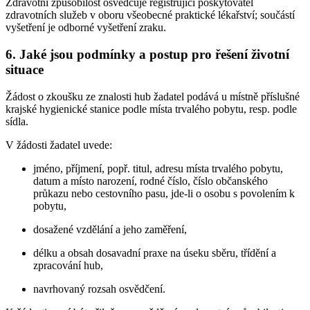
Zdravotní způsobilost osvědčuje registrující poskytovatel
zdravotních služeb v oboru všeobecné praktické lékařství; součástí
vyšetření je odborné vyšetření zraku.
6. Jaké jsou podmínky a postup pro řešení životní
situace
Žádost o zkoušku ze znalosti hub žadatel podává u místně příslušné
krajské hygienické stanice podle místa trvalého pobytu, resp. podle
sídla.
V žádosti žadatel uvede:
jméno, příjmení, popř. titul, adresu místa trvalého pobytu,
datum a místo narození, rodné číslo, číslo občanského
průkazu nebo cestovního pasu, jde-li o osobu s povolením k
pobytu,
dosažené vzdělání a jeho zaměření,
délku a obsah dosavadní praxe na úseku sběru, třídění a
zpracování hub,
navrhovaný rozsah osvědčení.