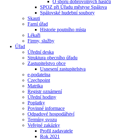
O sboru dobrovolných hasičů
SPOZ při Úřadu městyse Spálova
Spálovské hudební soubory
Skauti
Farní úřad
Historie poutního místa
Lékaři
Firmy, služby
Úřad
Úřední deska
Struktura obecního úřadu
Zastupitelstvo obce
Usnesení zastupitelstva
e-podatelna
Czechpoint
Matrika
Registr oznámení
Úřední hodiny
Poplatky
Povinné informace
Odpadové hospodářství
Termíny svozu
Veřejné zakázky
Profil zadavatele
Rok 2021