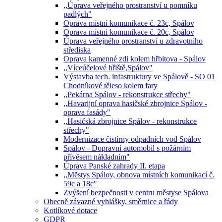
,,Úprava veřejného prostranství u pomníku
padlých"
Oprava místní komunikace č. 23c, Spálov
Oprava místní komunikace č. 20c, Spálov
Úprava veřejného prostranství u zdravotního
střediska
Oprava kamenné zdi kolem hřbitova - Spálov
,,Víceúčelové hřiště,Spálov"
Výstavba tech. infastruktury ve Spálově - SO 01
Chodníkové těleso kolem fary
,,Pekárna Spálov - rekonstrukce střechy"
,,Havarijní oprava hasičské zbrojnice Spálov -
oprava fasády"
,,Hasičská zbrojnice Spálov - rekonstrukce
střechy"
Modernizace čistírny odpadních vod Spálov
Spálov - Dopravní automobil s požárním
přívěsem nákladním"
Úprava Panské zahrady II. etapa
,,Městys Spálov, obnova místních komunikací č.
59c a 18c"
Zvýšení bezpečnosti v centru městyse Spálova
Obecně závazné vyhlášky, směrnice a řády
Kotlíkové dotace
GDPR