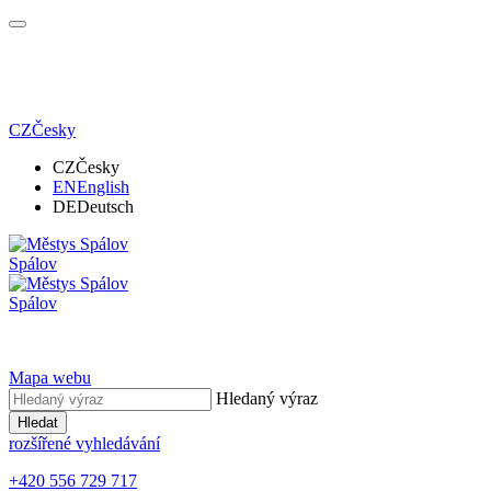
CZ
Česky
CZ
Česky
EN
English
DE
Deutsch
Spálov
Spálov
Mapa webu
Hledaný výraz
Hledat
rozšířené vyhledávání
+420 556 729 717