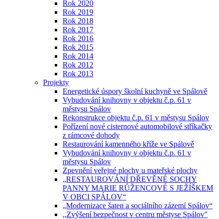
Rok 2020
Rok 2019
Rok 2018
Rok 2017
Rok 2016
Rok 2015
Rok 2014
Rok 2012
Rok 2013
Projekty
Energetické úspory školní kuchyně ve Spálově
Vybudování knihovny v objektu č.p. 61 v
městysu Spálov
Rekonstrukce objektu č.p. 61 v městysu Spálov
Pořízení nové cisternové automobilové stříkačky
z rámcové dohody
Restaurování kamenného kříže ve Spálově
Vybudování knihovny v objektu č.p. 61 v
městysu Spálov
Zpevnění veřejné plochy u mateřské plochy
„RESTAUROVÁNÍ DŘEVĚNÉ SOCHY
PANNY MARIE RŮŽENCOVÉ S JEŽÍŠKEM
V OBCI SPÁLOV“
„Modernizace šaten a sociálního zázemí Spálov“
,,Zvýšení bezpečnost v centru městyse Spálov"