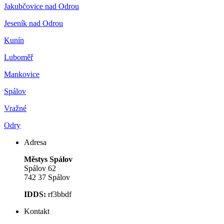
Jakubčovice nad Odrou
Jeseník nad Odrou
Kunín
Luboměř
Mankovice
Spálov
Vražné
Odry
Adresa
Městys Spálov
Spálov 62
742 37 Spálov
IDDS:
rf3bbdf
Kontakt