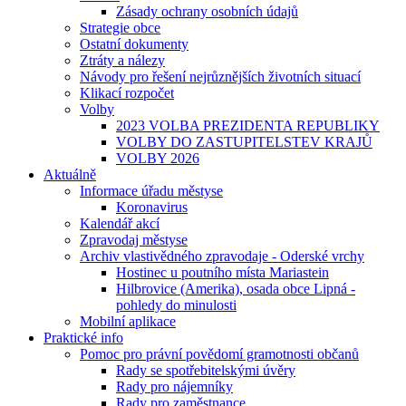
Zásady ochrany osobních údajů
Strategie obce
Ostatní dokumenty
Ztráty a nálezy
Návody pro řešení nejrůznějších životních situací
Klikací rozpočet
Volby
2023 VOLBA PREZIDENTA REPUBLIKY
VOLBY DO ZASTUPITELSTEV KRAJŮ
VOLBY 2026
Aktuálně
Informace úřadu městyse
Koronavirus
Kalendář akcí
Zpravodaj městyse
Archiv vlastivědného zpravodaje - Oderské vrchy
Hostinec u poutního místa Mariastein
Hilbrovice (Amerika), osada obce Lipná -
pohledy do minulosti
Mobilní aplikace
Praktické info
Pomoc pro právní povědomí gramotnosti občanů
Rady se spotřebitelskými úvěry
Rady pro nájemníky
Rady pro zaměstnance