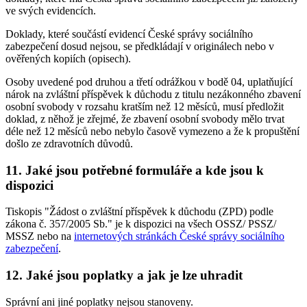
ve svých evidencích.
Doklady, které součástí evidencí České správy sociálního
zabezpečení dosud nejsou, se předkládají v originálech nebo v
ověřených kopiích (opisech).
Osoby uvedené pod druhou a třetí odrážkou v bodě 04, uplatňující
nárok na zvláštní příspěvek k důchodu z titulu nezákonného zbavení
osobní svobody v rozsahu kratším než 12 měsíců, musí předložit
doklad, z něhož je zřejmé, že zbavení osobní svobody mělo trvat
déle než 12 měsíců nebo nebylo časově vymezeno a že k propuštění
došlo ze zdravotních důvodů.
11. Jaké jsou potřebné formuláře a kde jsou k
dispozici
Tiskopis "Žádost o zvláštní příspěvek k důchodu (ZPD) podle
zákona č. 357/2005 Sb." je k dispozici na všech OSSZ/ PSSZ/
MSSZ nebo na
internetových stránkách České správy sociálního
zabezpečení
.
12. Jaké jsou poplatky a jak je lze uhradit
Správní ani jiné poplatky nejsou stanoveny.