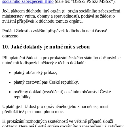
sociálního zabezpečení Brno
(dále též "OSSZ/ PSSZ/ MSSZ").
Je-li plátcem důchodu jiný orgán (tj. orgán sociálního zabezpečení
ministerstev vnitra, obrany a spravedlnosti), podává se žádost o
zvláštní příspěvek k důchodu tomuto orgánu.
Podání žádosti o zvláštní příspěvek k důchodu není časově
omezeno.
10. Jaké doklady je nutné mít s sebou
Při uplatnění žádosti a pro prokázání českého státního občanství je
nutné mít k dispozici některý z těchto dokladů:
platný občanský průkaz,
platný cestovní pas České republiky,
ověřený doklad (osvědčení) o státním občanství České
republiky.
Uplatňuje-li žádost pro oprávněného jeho zmocněnec, musí
předložit též písemnou plnou moc.
K prokázání rozhodných skutečností ve většině případů slouží
doklady, které má Česká správa sociálního zabezpečení již založeny