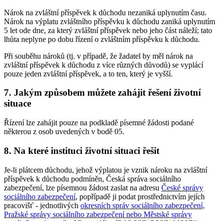
Nárok na zvláštní příspěvek k důchodu nezaniká uplynutím času.
Nárok na výplatu zvláštního příspěvku k důchodu zaniká uplynutím
5 let ode dne, za který zvláštní příspěvek nebo jeho část náleží; tato
lhůta neplyne po dobu řízení o zvláštním příspěvku k důchodu.
Při souběhu nároků (tj. v případě, že žadatel by měl nárok na
zvláštní příspěvek k důchodu z více různých důvodů) se vyplácí
pouze jeden zvláštní příspěvek, a to ten, který je vyšší.
7. Jakým způsobem můžete zahájit řešení životní
situace
Řízení lze zahájit pouze na podkladě písemné žádosti podané
některou z osob uvedených v bodě 05.
8. Na které instituci životní situaci řešit
Je-li plátcem důchodu, jehož výplatou je vznik nároku na zvláštní
příspěvek k důchodu podmíněn, Česká správa sociálního
zabezpečení, lze písemnou žádost zaslat na adresu
České správy
sociálního zabezpečení
, popřípadě ji podat prostřednictvím jejích
pracovišť - jednotlivých
okresních správ sociálního zabezpečení,
Pražské správy sociálního zabezpečení nebo Městské správy