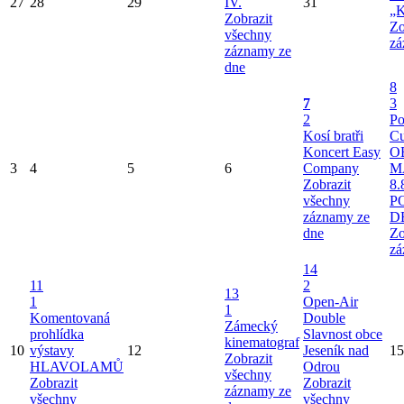
27
28
29
IV.
31
„K
Zobrazit
Zo
všechny
zá
záznamy ze
dne
8
7
3
2
Po
Kosí bratři
Cu
Koncert Easy
O
3
4
5
6
Company
M
Zobrazit
8.
všechny
P
záznamy ze
D
dne
Zo
zá
14
11
2
13
1
Open-Air
1
Komentovaná
Double
Zámecký
prohlídka
Slavnost obce
kinematograf
10
výstavy
12
Jeseník nad
15
Zobrazit
HLAVOLAMŮ
Odrou
všechny
Zobrazit
Zobrazit
záznamy ze
všechny
všechny