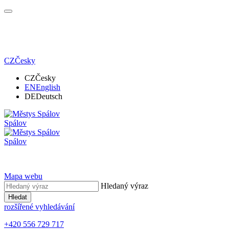
CZ
Česky
CZ
Česky
EN
English
DE
Deutsch
Spálov
Spálov
Mapa webu
Hledaný výraz
Hledat
rozšířené vyhledávání
+420 556 729 717