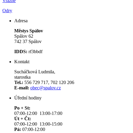
Vražné
Odry
Adresa
Městys Spálov
Spálov 62
742 37 Spálov
IDDS:
rf3bbdf
Kontakt
Sucháčková Ludmila,
starostka
Tel.:
556 729 717, 702 120 206
E-mail:
obec@spalov.cz
Úřední hodiny
Po + St:
07:00-12:00 13:00-17:00
Út + Čt:
07:00-12:00 13:00-15:00
Pá:
07:00-12:00