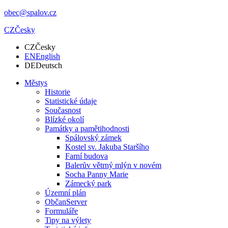
obec@spalov.cz
CZ
Česky
CZ
Česky
EN
English
DE
Deutsch
Městys
Historie
Statistické údaje
Současnost
Blízké okolí
Památky a pamětihodnosti
Spálovský zámek
Kostel sv. Jakuba Staršího
Farní budova
Balerův větrný mlýn v novém
Socha Panny Marie
Zámecký park
Územní plán
ObčanServer
Formuláře
Tipy na výlety