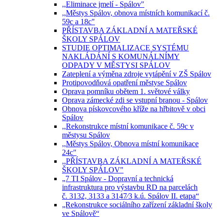
,,Eliminace jmelí - Spálov"
,,Městys Spálov, obnova místních komunikací č.
59c a 18c"
PŘÍSTAVBA ZÁKLADNÍ A MATEŘSKÉ
ŠKOLY SPÁLOV
STUDIE OPTIMALIZACE SYSTÉMU
NAKLÁDÁNÍ S KOMUNÁLNÍMY
ODPADY V MĚSTYSI SPÁLOV
Zateplení a výměna zdroje vytápění v ZŠ Spálov
Protipovodňová opatření městyse Spálov
Oprava pomníku obětem 1. světové války
Oprava zámecké zdi se vstupní branou - Spálov
Obnova pískovcového kříže na hřbitově v obci
Spálov
,,Rekonstrukce místní komunikace č. 59c v
městysu Spálov
,,Městys Spálov, Obnova místní komunikace
24c"
,,PŘÍSTAVBA ZÁKLADNÍ A MATEŘSKÉ
ŠKOLY SPÁLOV"
„7 TI Spálov - Dopravní a technická
infrastruktura pro výstavbu RD na parcelách
č. 3132, 3133 a 3147⁄3 k.ú. Spálov II. etapa“
„Rekonstrukce sociálního zařízení základní školy
ve Spálově“