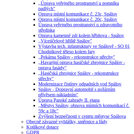
,,Úprava veřejného prostranství u pomníku
padlých"
Oprava místní komunikace č. 23c, Spálov
Oprava místní komunikace č. 20c, Spálov
Úprava veřejného prostranství u zdravotního
střediska
Oprava kamenné zdi kolem hřbitova - Spálov
,,Víceúčelové hřiště,Spálov"
Výstavba tech. infastruktury ve Spálově - SO 01
Chodníkové těleso kolem fary
,,Pekárna Spálov - rekonstrukce střechy"
,,Havarijní oprava hasičské zbrojnice Spálov -
oprava fasády"
,,Hasičská zbrojnice Spálov - rekonstrukce
střechy"
Modernizace čistírny odpadních vod Spálov
Spálov - Dopravní automobil s požárním
přívěsem nákladním"
Úprava Panské zahrady II. etapa
,,Městys Spálov, obnova místních komunikací č.
59c a 18c"
Zvýšení bezpečnosti v centru městyse Spálova
Obecně závazné vyhlášky, směrnice a řády
Kotlíkové dotace
GDPR