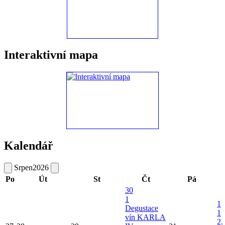
Interaktivní mapa
Kalendář
Srpen
2026
Po
Út
St
Čt
Pá
30
1
1
Degustace
1
vín KARLA
2.