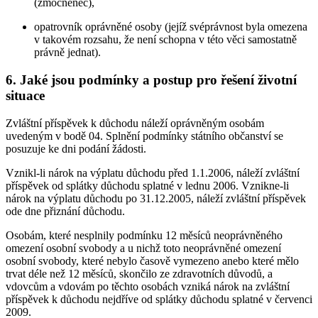
(zmocněnec),
opatrovník oprávněné osoby (jejíž svéprávnost byla omezena
v takovém rozsahu, že není schopna v této věci samostatně
právně jednat).
6. Jaké jsou podmínky a postup pro řešení životní
situace
Zvláštní příspěvek k důchodu náleží oprávněným osobám
uvedeným v bodě 04. Splnění podmínky státního občanství se
posuzuje ke dni podání žádosti.
Vznikl-li nárok na výplatu důchodu před 1.1.2006, náleží zvláštní
příspěvek od splátky důchodu splatné v lednu 2006. Vznikne-li
nárok na výplatu důchodu po 31.12.2005, náleží zvláštní příspěvek
ode dne přiznání důchodu.
Osobám, které nesplnily podmínku 12 měsíců neoprávněného
omezení osobní svobody a u nichž toto neoprávněné omezení
osobní svobody, které nebylo časově vymezeno anebo které mělo
trvat déle než 12 měsíců, skončilo ze zdravotních důvodů, a
vdovcům a vdovám po těchto osobách vzniká nárok na zvláštní
příspěvek k důchodu nejdříve od splátky důchodu splatné v červenci
2009.