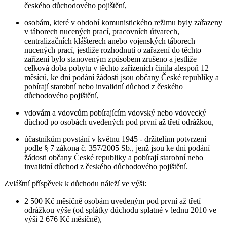
českého důchodového pojištění,
osobám, které v období komunistického režimu byly zařazeny
v táborech nucených prací, pracovních útvarech,
centralizačních klášterech anebo vojenských táborech
nucených prací, jestliže rozhodnutí o zařazení do těchto
zařízení bylo stanoveným způsobem zrušeno a jestliže
celková doba pobytu v těchto zařízeních činila alespoň 12
měsíců, ke dni podání žádosti jsou občany České republiky a
pobírají starobní nebo invalidní důchod z českého
důchodového pojištění,
vdovám a vdovcům pobírajícím vdovský nebo vdovecký
důchod po osobách uvedených pod první až třetí odrážkou,
účastníkům povstání v květnu 1945 - držitelům potvrzení
podle § 7 zákona č. 357/2005 Sb., jenž jsou ke dni podání
žádosti občany České republiky a pobírají starobní nebo
invalidní důchod z českého důchodového pojištění.
Zvláštní příspěvek k důchodu náleží ve výši:
2 500 Kč měsíčně osobám uvedeným pod první až třetí
odrážkou výše (od splátky důchodu splatné v lednu 2010 ve
výši 2 676 Kč měsíčně),