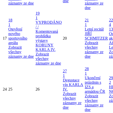
dne
záznamy ze dne
záznamy ze
dne
19
1
18
21
22
VYPRODÁNO
1
1
4
/ /
Otevření
Letní recitál
13
Komentovaná
nového
JIŘÍ
Od
prohlídka
17
sportovního
20
SCHMITZER
ak
výstavy
areálu
Zobrazit
Af
KORUNY
Zobrazit
všechny
Le
KARLA IV.
všechny
záznamy ze
Zo
Zobrazit
záznamy ze dne
dne
zá
všechny
záznamy ze dne
28
27
1
1
Ukončení
29
Degustace
prázdnin s
2
vín KARLA
IZS a
H
24
25
26
IV.
armádou ČR
N
Zobrazit
Zobrazit
Zo
všechny
všechny
zá
záznamy ze
záznamy ze
dne
dne