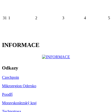
31
1
2
3
4
5
INFORMACE
Odkazy
Czechpoin
Mikroregion Odersko
Poodří
Moravskoslezský kraj
Technotrasa