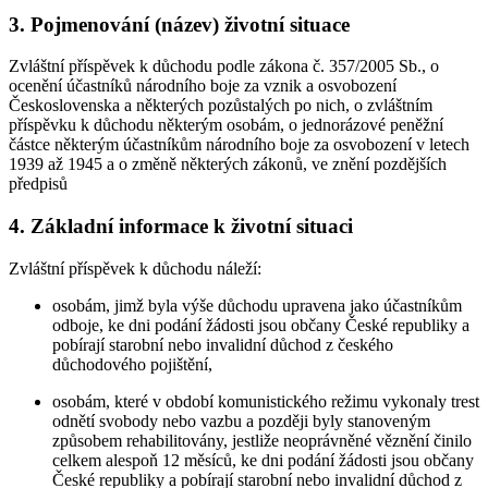
3. Pojmenování (název) životní situace
Zvláštní příspěvek k důchodu podle zákona č. 357/2005 Sb., o
ocenění účastníků národního boje za vznik a osvobození
Československa a některých pozůstalých po nich, o zvláštním
příspěvku k důchodu některým osobám, o jednorázové peněžní
částce některým účastníkům národního boje za osvobození v letech
1939 až 1945 a o změně některých zákonů, ve znění pozdějších
předpisů
4. Základní informace k životní situaci
Zvláštní příspěvek k důchodu náleží:
osobám, jimž byla výše důchodu upravena jako účastníkům
odboje, ke dni podání žádosti jsou občany České republiky a
pobírají starobní nebo invalidní důchod z českého
důchodového pojištění,
osobám, které v období komunistického režimu vykonaly trest
odnětí svobody nebo vazbu a později byly stanoveným
způsobem rehabilitovány, jestliže neoprávněné věznění činilo
celkem alespoň 12 měsíců, ke dni podání žádosti jsou občany
České republiky a pobírají starobní nebo invalidní důchod z