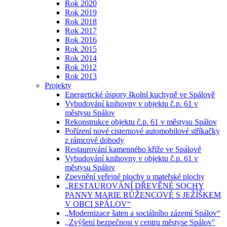
Rok 2020
Rok 2019
Rok 2018
Rok 2017
Rok 2016
Rok 2015
Rok 2014
Rok 2012
Rok 2013
Projekty
Energetické úspory školní kuchyně ve Spálově
Vybudování knihovny v objektu č.p. 61 v
městysu Spálov
Rekonstrukce objektu č.p. 61 v městysu Spálov
Pořízení nové cisternové automobilové stříkačky
z rámcové dohody
Restaurování kamenného kříže ve Spálově
Vybudování knihovny v objektu č.p. 61 v
městysu Spálov
Zpevnění veřejné plochy u mateřské plochy
„RESTAUROVÁNÍ DŘEVĚNÉ SOCHY
PANNY MARIE RŮŽENCOVÉ S JEŽÍŠKEM
V OBCI SPÁLOV“
„Modernizace šaten a sociálního zázemí Spálov“
,,Zvýšení bezpečnost v centru městyse Spálov"