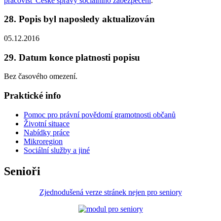
pracovišť České správy sociálního zabezpečení
.
28. Popis byl naposledy aktualizován
05.12.2016
29. Datum konce platnosti popisu
Bez časového omezení.
Praktické info
Pomoc pro právní povědomí gramotnosti občanů
Životní situace
Nabídky práce
Mikroregion
Sociální služby a jiné
Senioři
Zjednodušená verze stránek nejen pro seniory