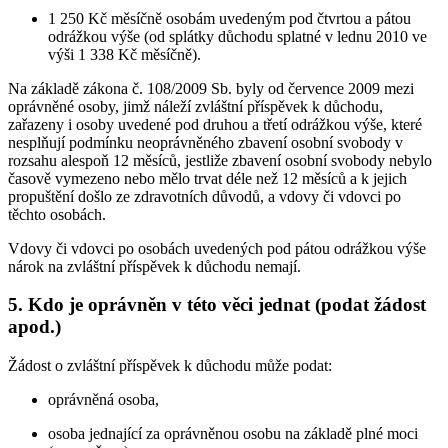
1 250 Kč měsíčně osobám uvedeným pod čtvrtou a pátou
odrážkou výše (od splátky důchodu splatné v lednu 2010 ve
výši 1 338 Kč měsíčně).
Na základě zákona č. 108/2009 Sb. byly od července 2009 mezi
oprávněné osoby, jimž náleží zvláštní příspěvek k důchodu,
zařazeny i osoby uvedené pod druhou a třetí odrážkou výše, které
nesplňují podmínku neoprávněného zbavení osobní svobody v
rozsahu alespoň 12 měsíců, jestliže zbavení osobní svobody nebylo
časově vymezeno nebo mělo trvat déle než 12 měsíců a k jejich
propuštění došlo ze zdravotních důvodů, a vdovy či vdovci po
těchto osobách.
Vdovy či vdovci po osobách uvedených pod pátou odrážkou výše
nárok na zvláštní příspěvek k důchodu nemají.
5. Kdo je oprávněn v této věci jednat (podat žádost
apod.)
Žádost o zvláštní příspěvek k důchodu může podat:
oprávněná osoba,
osoba jednající za oprávněnou osobu na základě plné moci