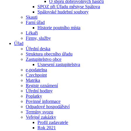
O sboru dobrovolných hasičů
SPOZ při Úřadu městyse Spálova
Spálovské hudební soubory
Skauti
Farní úřad
Historie poutního místa
Lékaři
Firmy, služby
Úřad
Úřední deska
Struktura obecního úřadu
Zastupitelstvo obce
Usnesení zastupitelstva
e-podatelna
Czechpoint
Matrika
Registr oznámení
Úřední hodiny
Poplatky
Povinné informace
Odpadové hospodářství
Termíny svozu
Veřejné zakázky
Profil zadavatele
Rok 2021