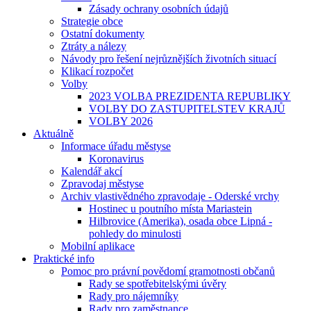
Zásady ochrany osobních údajů
Strategie obce
Ostatní dokumenty
Ztráty a nálezy
Návody pro řešení nejrůznějších životních situací
Klikací rozpočet
Volby
2023 VOLBA PREZIDENTA REPUBLIKY
VOLBY DO ZASTUPITELSTEV KRAJŮ
VOLBY 2026
Aktuálně
Informace úřadu městyse
Koronavirus
Kalendář akcí
Zpravodaj městyse
Archiv vlastivědného zpravodaje - Oderské vrchy
Hostinec u poutního místa Mariastein
Hilbrovice (Amerika), osada obce Lipná -
pohledy do minulosti
Mobilní aplikace
Praktické info
Pomoc pro právní povědomí gramotnosti občanů
Rady se spotřebitelskými úvěry
Rady pro nájemníky
Rady pro zaměstnance