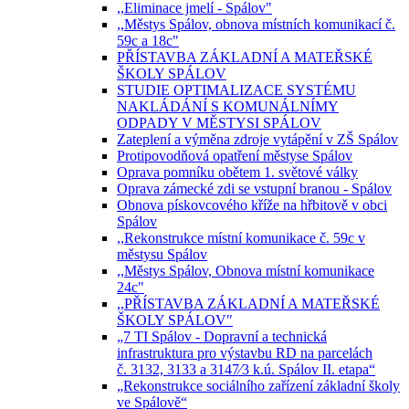
,,Eliminace jmelí - Spálov"
,,Městys Spálov, obnova místních komunikací č.
59c a 18c"
PŘÍSTAVBA ZÁKLADNÍ A MATEŘSKÉ
ŠKOLY SPÁLOV
STUDIE OPTIMALIZACE SYSTÉMU
NAKLÁDÁNÍ S KOMUNÁLNÍMY
ODPADY V MĚSTYSI SPÁLOV
Zateplení a výměna zdroje vytápění v ZŠ Spálov
Protipovodňová opatření městyse Spálov
Oprava pomníku obětem 1. světové války
Oprava zámecké zdi se vstupní branou - Spálov
Obnova pískovcového kříže na hřbitově v obci
Spálov
,,Rekonstrukce místní komunikace č. 59c v
městysu Spálov
,,Městys Spálov, Obnova místní komunikace
24c"
,,PŘÍSTAVBA ZÁKLADNÍ A MATEŘSKÉ
ŠKOLY SPÁLOV"
„7 TI Spálov - Dopravní a technická
infrastruktura pro výstavbu RD na parcelách
č. 3132, 3133 a 3147⁄3 k.ú. Spálov II. etapa“
„Rekonstrukce sociálního zařízení základní školy
ve Spálově“