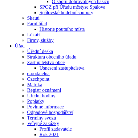
O sboru dobrovolných hasičů
SPOZ při Úřadu městyse Spálova
Spálovské hudební soubory
Skauti
Farní úřad
Historie poutního místa
Lékaři
Firmy, služby
Úřad
Úřední deska
Struktura obecního úřadu
Zastupitelstvo obce
Usnesení zastupitelstva
e-podatelna
Czechpoint
Matrika
Registr oznámení
Úřední hodiny
Poplatky
Povinné informace
Odpadové hospodářství
Termíny svozu
Veřejné zakázky
Profil zadavatele
Rok 2021