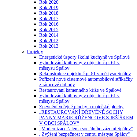
Rok 2020
Rok 2019
Rok 2018
Rok 2017
Rok 2016
Rok 2015
Rok 2014
Rok 2012
Rok 2013
Projekty
Energetické úspory školní kuchyně ve Spálově
Vybudování knihovny v objektu č.p. 61 v
městysu Spálov
Rekonstrukce objektu č.p. 61 v městysu Spálov
Pořízení nové cisternové automobilové stříkačky
z rámcové dohody
Restaurování kamenného kříže ve Spálově
Vybudování knihovny v objektu č.p. 61 v
městysu Spálov
Zpevnění veřejné plochy u mateřské plochy
„RESTAUROVÁNÍ DŘEVĚNÉ SOCHY
PANNY MARIE RŮŽENCOVÉ S JEŽÍŠKEM
V OBCI SPÁLOV“
„Modernizace šaten a sociálního zázemí Spálov“
,,Zvýšení bezpečnost v centru městyse Spálov"