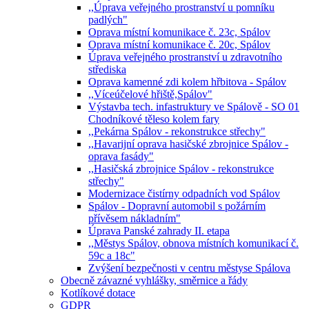
,,Úprava veřejného prostranství u pomníku
padlých"
Oprava místní komunikace č. 23c, Spálov
Oprava místní komunikace č. 20c, Spálov
Úprava veřejného prostranství u zdravotního
střediska
Oprava kamenné zdi kolem hřbitova - Spálov
,,Víceúčelové hřiště,Spálov"
Výstavba tech. infastruktury ve Spálově - SO 01
Chodníkové těleso kolem fary
,,Pekárna Spálov - rekonstrukce střechy"
,,Havarijní oprava hasičské zbrojnice Spálov -
oprava fasády"
,,Hasičská zbrojnice Spálov - rekonstrukce
střechy"
Modernizace čistírny odpadních vod Spálov
Spálov - Dopravní automobil s požárním
přívěsem nákladním"
Úprava Panské zahrady II. etapa
,,Městys Spálov, obnova místních komunikací č.
59c a 18c"
Zvýšení bezpečnosti v centru městyse Spálova
Obecně závazné vyhlášky, směrnice a řády
Kotlíkové dotace
GDPR