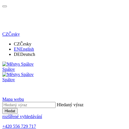
CZ
Česky
CZ
Česky
EN
English
DE
Deutsch
Spálov
Spálov
Mapa webu
Hledaný výraz
Hledat
rozšířené vyhledávání
+420 556 729 717