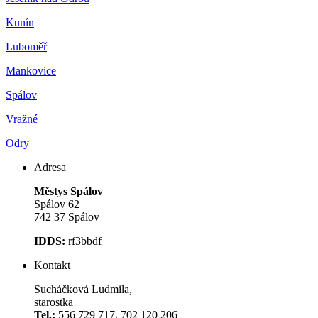
Kunín
Luboměř
Mankovice
Spálov
Vražné
Odry
Adresa
Městys Spálov
Spálov 62
742 37 Spálov
IDDS:
rf3bbdf
Kontakt
Sucháčková Ludmila,
starostka
Tel.:
556 729 717, 702 120 206