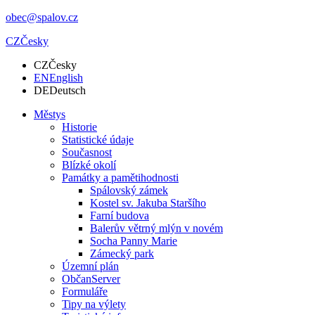
obec@spalov.cz
CZ
Česky
CZ
Česky
EN
English
DE
Deutsch
Městys
Historie
Statistické údaje
Současnost
Blízké okolí
Památky a pamětihodnosti
Spálovský zámek
Kostel sv. Jakuba Staršího
Farní budova
Balerův větrný mlýn v novém
Socha Panny Marie
Zámecký park
Územní plán
ObčanServer
Formuláře
Tipy na výlety