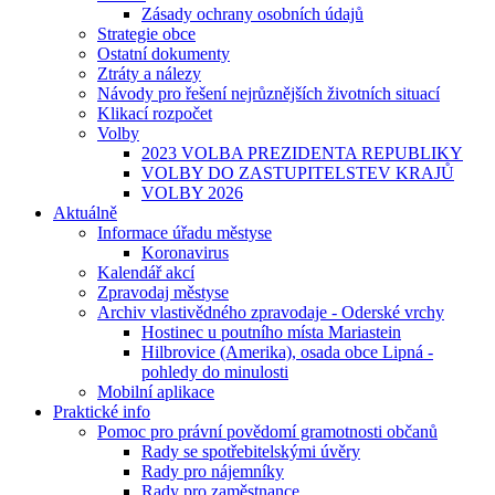
Zásady ochrany osobních údajů
Strategie obce
Ostatní dokumenty
Ztráty a nálezy
Návody pro řešení nejrůznějších životních situací
Klikací rozpočet
Volby
2023 VOLBA PREZIDENTA REPUBLIKY
VOLBY DO ZASTUPITELSTEV KRAJŮ
VOLBY 2026
Aktuálně
Informace úřadu městyse
Koronavirus
Kalendář akcí
Zpravodaj městyse
Archiv vlastivědného zpravodaje - Oderské vrchy
Hostinec u poutního místa Mariastein
Hilbrovice (Amerika), osada obce Lipná -
pohledy do minulosti
Mobilní aplikace
Praktické info
Pomoc pro právní povědomí gramotnosti občanů
Rady se spotřebitelskými úvěry
Rady pro nájemníky
Rady pro zaměstnance