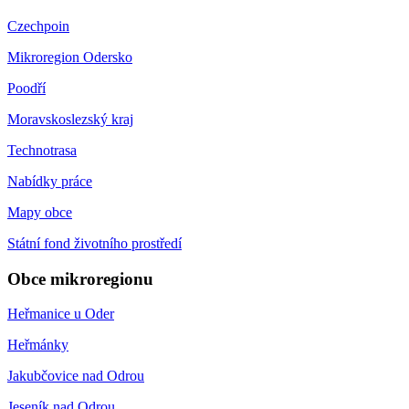
Czechpoin
Mikroregion Odersko
Poodří
Moravskoslezský kraj
Technotrasa
Nabídky práce
Mapy obce
Státní fond životního prostředí
Obce mikroregionu
Heřmanice u Oder
Heřmánky
Jakubčovice nad Odrou
Jeseník nad Odrou