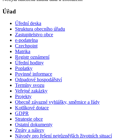
Úřad
Úřední deska
Struktura obecního úřadu
Zastupitelstvo obce
e-podatelna
Czechpoint
Matrika
Registr oznámení
Úřední hodiny
Poplatky
Povinné informace
Odpadové hospodářství
Termíny svozu
Veřejné zakázky
Projekty
Obecně závazné vyhlášky, směrnice a řády
Kotlíkové dotace
GDPR
Strategie obce
Ostatní dokumenty
Ztráty a nálezy
Návody pro řešení nejrůznějších životních situací