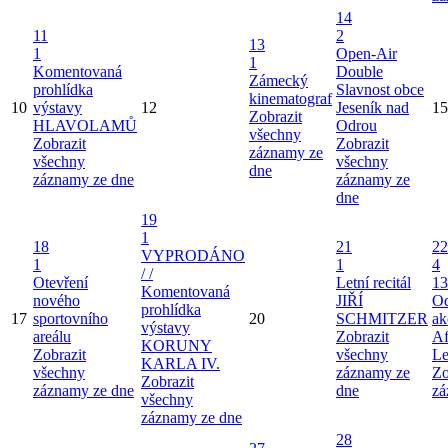
14
11
2
13
1
Open-Air
1
Komentovaná
Double
Zámecký
prohlídka
Slavnost obce
kinematograf
10
výstavy
12
Jeseník nad
15
Zobrazit
HLAVOLAMŮ
Odrou
všechny
Zobrazit
Zobrazit
záznamy ze
všechny
všechny
dne
záznamy ze dne
záznamy ze
dne
19
1
18
21
22
VYPRODÁNO
1
1
4
/ /
Otevření
Letní recitál
13
Komentovaná
nového
JIŘÍ
Od
prohlídka
17
sportovního
20
SCHMITZER
ak
výstavy
areálu
Zobrazit
Af
KORUNY
Zobrazit
všechny
Le
KARLA IV.
všechny
záznamy ze
Zo
Zobrazit
záznamy ze dne
dne
zá
všechny
záznamy ze dne
28