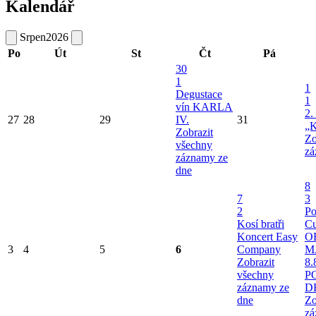
Kalendář
Srpen
2026
Po
Út
St
Čt
Pá
30
1
1
Degustace
1
vín KARLA
2.
27
28
29
IV.
31
„K
Zobrazit
Zo
všechny
zá
záznamy ze
dne
8
7
3
2
Po
Kosí bratři
Cu
Koncert Easy
O
3
4
5
6
Company
M
Zobrazit
8.
všechny
P
záznamy ze
D
dne
Zo
zá