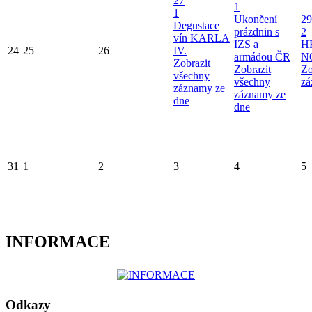
27
1
1
Ukončení
29
Degustace
prázdnin s
2
vín KARLA
IZS a
H
24
25
26
IV.
armádou ČR
N
Zobrazit
Zobrazit
Zo
všechny
všechny
zá
záznamy ze
záznamy ze
dne
dne
31
1
2
3
4
5
INFORMACE
Odkazy