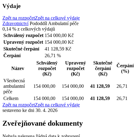
Výdaje
Zpět na rozpočet
Zpět na celkové výdaje
Zdravotnictví
Pododdíl
Ambulatní péče
0,14 %
z celkových výdajů
Schválený rozpočet
154 000,00 Kč
Upravený rozpočet
154 000,00 Kč
Skutečné čerpání
41 128,59 Kč
Čerpání
26,71 %
Schválený
Upravený
Skutečné
Čerpání
Název
rozpočet
rozpočet
čerpání
(%)
(Kč)
(Kč)
(Kč)
Všeobecná
ambulantní
154 000,00
154 000,00
41 128,59
26,71
péče
Celkem
154 000,00
154 000,00
41 128,59
26,71
Zpět na rozpočet
Zpět na celkové výdaje
sestaveno ke dni 30. 4. 2026
Zveřejňované dokumenty
Nebyla nalezena žádná data k zobrazení.