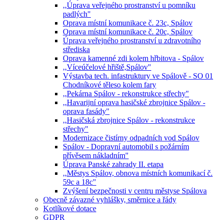
,,Úprava veřejného prostranství u pomníku
padlých"
Oprava místní komunikace č. 23c, Spálov
Oprava místní komunikace č. 20c, Spálov
Úprava veřejného prostranství u zdravotního
střediska
Oprava kamenné zdi kolem hřbitova - Spálov
,,Víceúčelové hřiště,Spálov"
Výstavba tech. infastruktury ve Spálově - SO 01
Chodníkové těleso kolem fary
,,Pekárna Spálov - rekonstrukce střechy"
,,Havarijní oprava hasičské zbrojnice Spálov -
oprava fasády"
,,Hasičská zbrojnice Spálov - rekonstrukce
střechy"
Modernizace čistírny odpadních vod Spálov
Spálov - Dopravní automobil s požárním
přívěsem nákladním"
Úprava Panské zahrady II. etapa
,,Městys Spálov, obnova místních komunikací č.
59c a 18c"
Zvýšení bezpečnosti v centru městyse Spálova
Obecně závazné vyhlášky, směrnice a řády
Kotlíkové dotace
GDPR