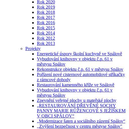
Rok 2020
Rok 2019
Rok 2018
Rok 2017
Rok 2016
Rok 2015
Rok 2014
Rok 2012
Rok 2013
Projekty
Energetické úspory školní kuchyně ve Spálově
Vybudování knihovny v objektu č.p. 61 v
městysu Spálov
Rekonstrukce objektu č.p. 61 v městysu Spálov
Pořízení nové cisternové automobilové stříkačky
z rámcové dohody
Restaurování kamenného kříže ve Spálově
Vybudování knihovny v objektu č.p. 61 v
městysu Spálov
Zpevnění veřejné plochy u mateřské plochy
„RESTAUROVÁNÍ DŘEVĚNÉ SOCHY
PANNY MARIE RŮŽENCOVÉ S JEŽÍŠKEM
V OBCI SPÁLOV“
„Modernizace šaten a sociálního zázemí Spálov“
,,Zvýšení bezpečnost v centru městyse Spálov"