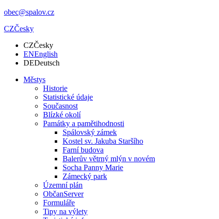
obec@spalov.cz
CZ
Česky
CZ
Česky
EN
English
DE
Deutsch
Městys
Historie
Statistické údaje
Současnost
Blízké okolí
Památky a pamětihodnosti
Spálovský zámek
Kostel sv. Jakuba Staršího
Farní budova
Balerův větrný mlýn v novém
Socha Panny Marie
Zámecký park
Územní plán
ObčanServer
Formuláře
Tipy na výlety