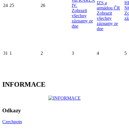
vín KARLA
IZS a
H
24
25
26
IV.
armádou ČR
N
Zobrazit
Zobrazit
Zo
všechny
všechny
zá
záznamy ze
záznamy ze
dne
dne
31
1
2
3
4
5
INFORMACE
Odkazy
Czechpoin