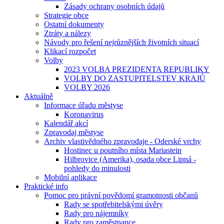
Zásady ochrany osobních údajů
Strategie obce
Ostatní dokumenty
Ztráty a nálezy
Návody pro řešení nejrůznějších životních situací
Klikací rozpočet
Volby
2023 VOLBA PREZIDENTA REPUBLIKY
VOLBY DO ZASTUPITELSTEV KRAJŮ
VOLBY 2026
Aktuálně
Informace úřadu městyse
Koronavirus
Kalendář akcí
Zpravodaj městyse
Archiv vlastivědného zpravodaje - Oderské vrchy
Hostinec u poutního místa Mariastein
Hilbrovice (Amerika), osada obce Lipná -
pohledy do minulosti
Mobilní aplikace
Praktické info
Pomoc pro právní povědomí gramotnosti občanů
Rady se spotřebitelskými úvěry
Rady pro nájemníky
Rady pro zaměstnance