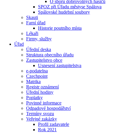
O sboru dobrovolných hasičů
SPOZ při Úřadu městyse Spálova
Spálovské hudební soubory
Skauti
Farní úřad
Historie poutního místa
Lékaři
Firmy, služby
Úřad
Úřední deska
Struktura obecního úřadu
Zastupitelstvo obce
Usnesení zastupitelstva
e-podatelna
Czechpoint
Matrika
Registr oznámení
Úřední hodiny
Poplatky
Povinné informace
Odpadové hospodářství
Termíny svozu
Veřejné zakázky
Profil zadavatele
Rok 2021