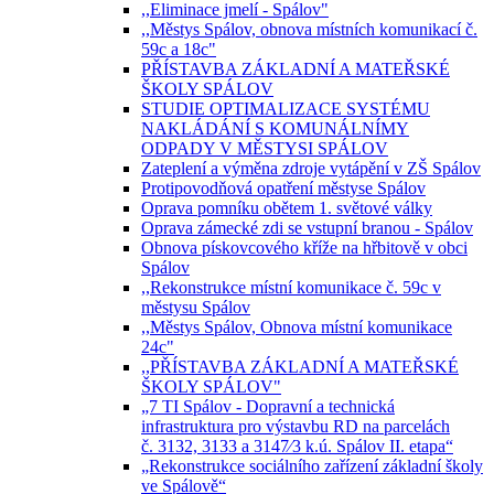
,,Eliminace jmelí - Spálov"
,,Městys Spálov, obnova místních komunikací č.
59c a 18c"
PŘÍSTAVBA ZÁKLADNÍ A MATEŘSKÉ
ŠKOLY SPÁLOV
STUDIE OPTIMALIZACE SYSTÉMU
NAKLÁDÁNÍ S KOMUNÁLNÍMY
ODPADY V MĚSTYSI SPÁLOV
Zateplení a výměna zdroje vytápění v ZŠ Spálov
Protipovodňová opatření městyse Spálov
Oprava pomníku obětem 1. světové války
Oprava zámecké zdi se vstupní branou - Spálov
Obnova pískovcového kříže na hřbitově v obci
Spálov
,,Rekonstrukce místní komunikace č. 59c v
městysu Spálov
,,Městys Spálov, Obnova místní komunikace
24c"
,,PŘÍSTAVBA ZÁKLADNÍ A MATEŘSKÉ
ŠKOLY SPÁLOV"
„7 TI Spálov - Dopravní a technická
infrastruktura pro výstavbu RD na parcelách
č. 3132, 3133 a 3147⁄3 k.ú. Spálov II. etapa“
„Rekonstrukce sociálního zařízení základní školy
ve Spálově“