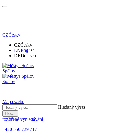
CZ
Česky
CZ
Česky
EN
English
DE
Deutsch
Spálov
Spálov
Mapa webu
Hledaný výraz
Hledat
rozšířené vyhledávání
+420 556 729 717