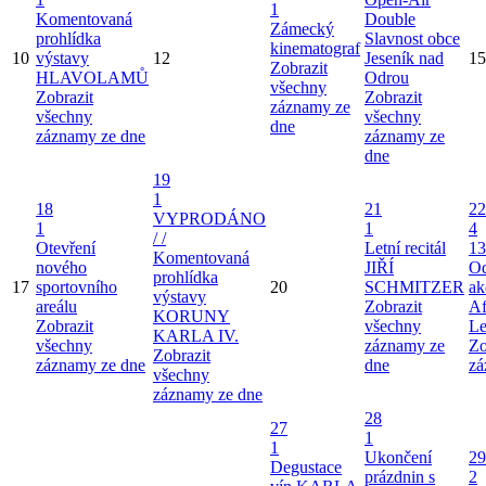
1
Komentovaná
Double
Zámecký
prohlídka
Slavnost obce
kinematograf
10
výstavy
12
Jeseník nad
15
Zobrazit
HLAVOLAMŮ
Odrou
všechny
Zobrazit
Zobrazit
záznamy ze
všechny
všechny
dne
záznamy ze dne
záznamy ze
dne
19
1
18
21
22
VYPRODÁNO
1
1
4
/ /
Otevření
Letní recitál
13
Komentovaná
nového
JIŘÍ
Od
prohlídka
17
sportovního
20
SCHMITZER
ak
výstavy
areálu
Zobrazit
Af
KORUNY
Zobrazit
všechny
Le
KARLA IV.
všechny
záznamy ze
Zo
Zobrazit
záznamy ze dne
dne
zá
všechny
záznamy ze dne
28
27
1
1
Ukončení
29
Degustace
prázdnin s
2