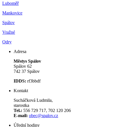
Luboměř
Mankovice
Spálov
Vražné
Odry
Adresa
Městys Spálov
Spálov 62
742 37 Spálov
IDDS:
rf3bbdf
Kontakt
Sucháčková Ludmila,
starostka
Tel.:
556 729 717, 702 120 206
E-mail:
obec@spalov.cz
Úřední hodiny