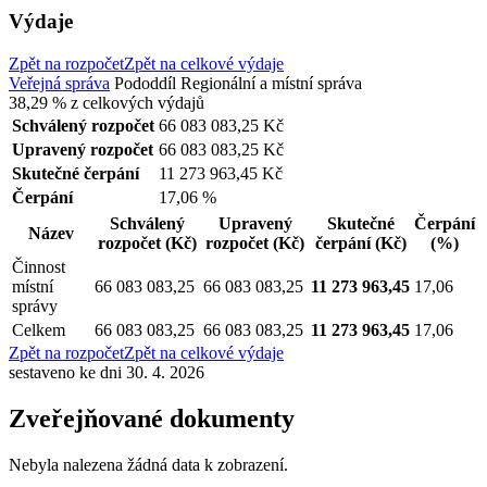
Výdaje
Zpět na rozpočet
Zpět na celkové výdaje
Veřejná správa
Pododdíl
Regionální a místní správa
38,29 %
z celkových výdajů
Schválený rozpočet
66 083 083,25 Kč
Upravený rozpočet
66 083 083,25 Kč
Skutečné čerpání
11 273 963,45 Kč
Čerpání
17,06 %
Schválený
Upravený
Skutečné
Čerpání
Název
rozpočet
(Kč)
rozpočet
(Kč)
čerpání
(Kč)
(%)
Činnost
místní
66 083 083,25
66 083 083,25
11 273 963,45
17,06
správy
Celkem
66 083 083,25
66 083 083,25
11 273 963,45
17,06
Zpět na rozpočet
Zpět na celkové výdaje
sestaveno ke dni 30. 4. 2026
Zveřejňované dokumenty
Nebyla nalezena žádná data k zobrazení.