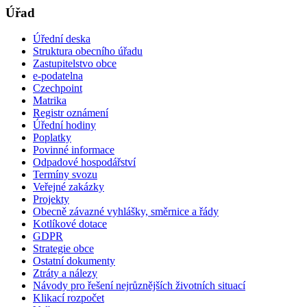
Úřad
Úřední deska
Struktura obecního úřadu
Zastupitelstvo obce
e-podatelna
Czechpoint
Matrika
Registr oznámení
Úřední hodiny
Poplatky
Povinné informace
Odpadové hospodářství
Termíny svozu
Veřejné zakázky
Projekty
Obecně závazné vyhlášky, směrnice a řády
Kotlíkové dotace
GDPR
Strategie obce
Ostatní dokumenty
Ztráty a nálezy
Návody pro řešení nejrůznějších životních situací
Klikací rozpočet